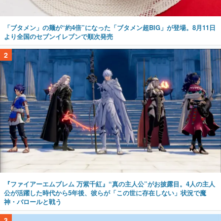
「ブタメン」の麺が“約4倍”になった「ブタメン超BIG」が登場。8月11日
より全国のセブンイレブンで順次発売
2
『ファイアーエムブレム 万紫千紅』“真の主人公”がお披露目。4人の主人
公が活躍した時代から5年後、彼らが「この世に存在しない」状況で魔
神・バロールと戦う
3