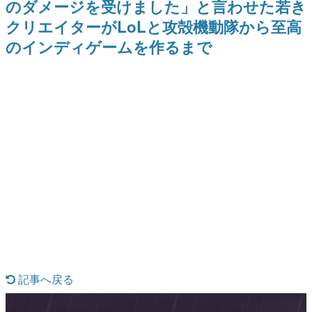
のダメージを受けました」と言わせた若き
日本のコンテンツ産業やカルチャーに与えた影響を探る企
クリエイターがLoLと攻殻機動隊から至高
画です。
のインディゲームを作るまで
日本モバイルゲーム産業史
日本のモバイルゲーム史における主要なトピック・タイト
ルを網羅するほか、開発者へのインタビューや識者による
解説を掲載。約20年の歴史が一望できる決定版！
若ゲのいたり〜ゲームクリエイターの青春〜
『うつヌケ』『ペンと箸』等で知られるマンガ家・田中圭
一先生によるゲーム業界レポートマンガです。
なんでゲームは面白い？
ゲーム開発者・hamatsu氏がゲームの魅力を画面や操作の
具体的な形から解き明かしていく、硬派で骨太な評論連載
です。
ゲームが変えた日本語
「経験値」「裏技」「ラスボス」… ゲームにまつわる言葉
の起源や用法の変遷を、コンピューター文化史研究家・タ
イニーP氏が徹底調査。
カテゴリ
記事へ戻る
特集記事