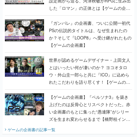
設定画から迫る、河津秋敏がRPGに生み出
した「ロマン」の正体とは【ゲームの企画
書】
『ガンパレ』の企画書、ついに公開━初代
PSの伝説的タイトルは、なぜ生まれたの
か？そして『LOOP8』へ受け継がれたもの
【ゲームの企画書】
世界が認めるゲームデザイナー・上田文人
とはいったい何が凄いのか？ ヨコオタロ
ウ・外山圭一郎らと共に『ICO』に込めら
れたこだわりを語り尽くす！【ゲームの企
画書】
【ゲームの企画書】『ペルソナ3』を築き
上げたのは反骨心とリスペクトだった。赤
い企画書のもとに集った“愚連隊”がシリー
ズを生まれ変わらせるまで【橋野桂インタ
ビュー】
ゲームの企画書
の記事一覧