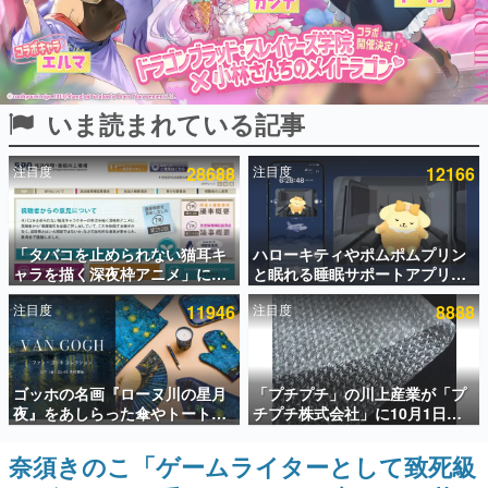
インタビュー
連載・特集一覧
いま読まれている記事
殿堂入り記事
SNS拡散数が数千以上！ ページビュー数万以上！ などな
ど。多くの人々に読まれた、電ファミ渾身の“殿堂入り”記
注目度
28688
注目度
12166
事をまとめました。
ゲームの企画書
名作ゲームクリエイターの方々に製作時のエピソードをお
聞きし、ヒットする企画（ゲーム）とは何か？を探ってい
「タバコを止められない猫耳キ
ハローキティやポムポムプリン
きます。
ャラを描く深夜枠アニメ」に視
と眠れる睡眠サポートアプリ
聴者の一部から批判意見。違法
『ゆめたび』が配信中。キャラ
赫本
注目度
11946
注目度
8888
薬物の使用と思しき描写も含め
ごとのASMRや目覚ましアラー
この物語を解いてはいけない。『赫本』は、〈試験問題〉
て、BPOが議論を交わす
ムも搭載
の形をした短編ホラー小説集です。
新世代に訊く
ゴッホの名画『ローヌ川の星月
「プチプチ」の川上産業が「プ
これからのデジタルゲーム市場を担う若きクリエイター達
夜』をあしらった傘やトートバ
チプチ株式会社」に10月1日よ
の姿を追い、彼らのルーツと情熱を探っていきます。
ッグなどが登場。8月7日21時よ
り社名変更へ。創業58年で初め
り2日間限定で予約販売
ての変更で、“プチッ”と鳴るお
奈須きのこ「ゲームライターとして致死級
ゲーム世代の作家たち
なじみの緩衝材が会社の名前に
ゲームに多大な影響を受けた作家さんに取材し、ゲームが