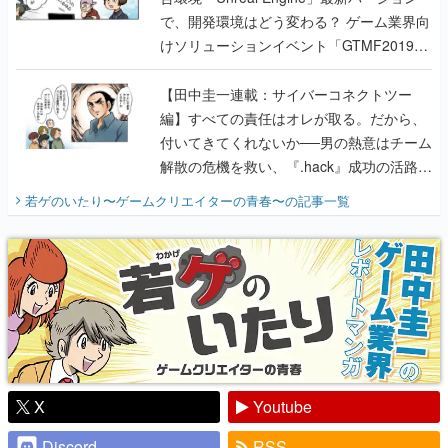
で、開発環境はどう変わる？ ゲーム業界向
けソリューションイベント「GTMF2019」
に行って、より理解を深めよう【PR】
【田中圭一連載：サイバーコネクトツー
編】すべての責任はオレが取る。だから、
付いてきてくれないか──男の熱意はチーム
解散の危機を救い、『.hack』成功の活路を
開く。業界の快男児・松山 洋に流れる血は
若ゲのいたり〜ゲームクリエイターの青春〜
の記事一覧
『少年ジャンプ』色だった【若ゲのいた
り】
X
Youtube
Discord
RSS