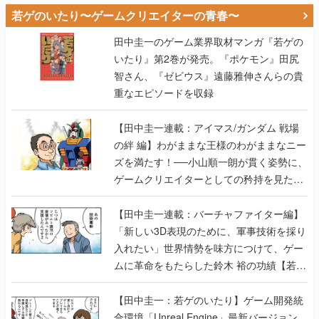
若ゲのいたり〜ゲームクリエイターの青春〜
田中圭一のゲーム業界取材マンガ『若ゲの
いたり』第2巻が発売。『ポケモン』田尻
智さん、『ゼビウス』遠藤雅伸さんらの貴
重なエピソードを収録
【田中圭一連載：アイマス/ガンダム 戦場
の絆 編】わがままな王様のわがままなニー
ズを満たす！──小山順一朗が貫く姿勢に、
ゲームクリエイターとしての矜持を見た
【若ゲのいたり最終回】
【田中圭一連載：バーチャファイター編】
「新しい3D表現のために、軍事技術を採り
入れたい」世界情勢を味方につけて、ゲー
ムに革命をもたらした鈴木 裕の功績【若ゲ
のいたり】
【田中圭一：若ゲのいたり】ゲーム開発統
合環境「Unreal Engine」最新バージョン