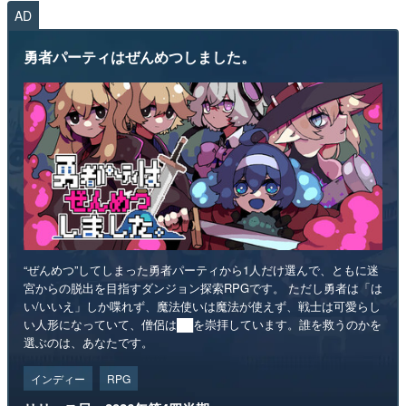
AD
勇者パーティはぜんめつしました。
“ぜんめつ”してしまった勇者パーティから1人だけ選んで、ともに迷
宮からの脱出を目指すダンジョン探索RPGです。 ただし勇者は「は
い/いいえ」しか喋れず、魔法使いは魔法が使えず、戦士は可愛らし
い人形になっていて、僧侶は██を崇拝しています。誰を救うのかを
選ぶのは、あなたです。
インディー
RPG