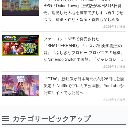
RPG『Doloc Town』正式版が本日8月6日発
売。荒廃した大地を農業で少しずつ再生させ
つつ、建築・釣り・畜産・冒険も楽しめる
2026年8月6日
ファミコン・NESで発売された
『SHATTERHAND』『エスパ冒険隊 魔王の
砦』『ふしぎなブロビー ブロバニアの危機』
がNintendo Switchで復刻。「ジャレコレ」シ
リーズから3作が発売予定
2026年8月6日
『GTA6』新映像が日本時間の8月28日に公開
決定！ Netflixでプレミア公開後、YouTubeや
公式サイトでも公開へ
2026年8月6日
カテゴリーピックアップ