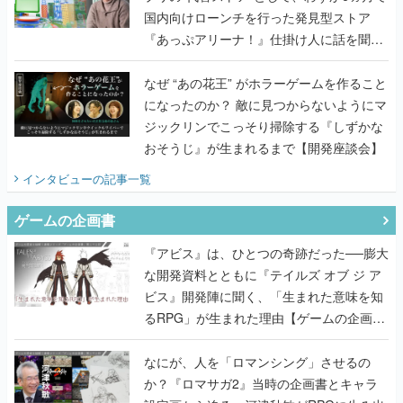
国内向けローンチを行った発見型ストア
『あっぷアリーナ！』仕掛け人に話を聞い
てみた
なぜ “あの花王” がホラーゲームを作ること
になったのか？ 敵に見つからないようにマ
ジックリンでこっそり掃除する『しずかな
おそうじ』が生まれるまで【開発座談会】
インタビュー
の記事一覧
ゲームの企画書
『アビス』は、ひとつの奇跡だった──膨大
な開発資料とともに『テイルズ オブ ジ ア
ビス』開発陣に聞く、「生まれた意味を知
るRPG」が生まれた理由【ゲームの企画
書】
なにが、人を「ロマンシング」させるの
か？『ロマサガ2』当時の企画書とキャラ