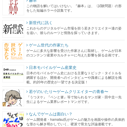
赫本
この物語を解いてはいけない。『赫本』は、〈試験問題〉の形
をした短編ホラー小説集です。
新世代に訊く
これからのデジタルゲーム市場を担う若きクリエイター達の姿
を追い、彼らのルーツと情熱を探っていきます。
ゲーム世代の作家たち
ゲームに多大な影響を受けた作家さんに取材し、ゲームが日本
のコンテンツ産業やカルチャーに与えた影響を探る企画です。
日本モバイルゲーム産業史
日本のモバイルゲーム史における主要なトピック・タイトルを
網羅するほか、開発者へのインタビューや識者による解説を掲
載。約20年の歴史が一望できる決定版！
若ゲのいたり〜ゲームクリエイターの青春〜
『うつヌケ』『ペンと箸』等で知られるマンガ家・田中圭一先
生によるゲーム業界レポートマンガです。
なんでゲームは面白い？
ゲーム開発者・hamatsu氏がゲームの魅力を画面や操作の具体的
な形から解き明かしていく、硬派で骨太な評論連載です。