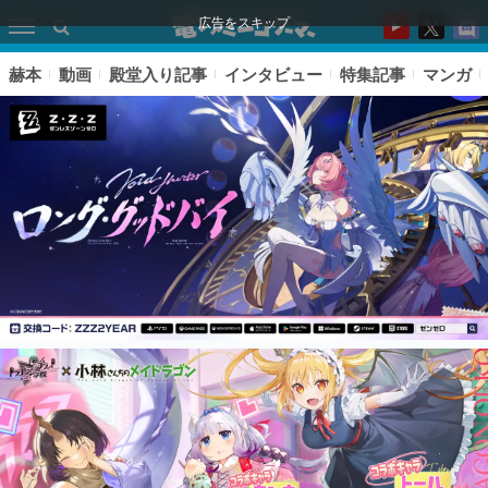
広告をスキップ
赫本
動画
殿堂入り記事
インタビュー
特集記事
マンガ
ピックアップ
電ファミのいま読まれている記事ランキング
アプリセール情報