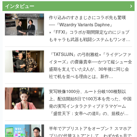
インタビュー
作り込みのすさまじさにコラボ先も驚嘆
──『Wizardry Variants Daphne』
×『FFXI』コラボが期間限定なのにジョブ
もキャラも武器も戦闘システムもワンオフ
で作り込まれた理由を両ディレクターに聞
く
『TATSUJIN』の弓削雅稔×『ライデンファ
イターズ』の齋藤貴幸──かつて縦シュー全
盛期を支えていた2人が、30年後に同じ会
社で机を並べる理由とは。新作
『TATSUJIN EXTREME』で初タッグを組
んだレジェンド2人に訊く開発秘話
実写映像1000分、ルート分岐100種類以
上。配信開始5日で100万本を売った、中国
発の実写インタラクティブドラマゲーム
『盛世天下：女帝への道II』の、規模が違
うこだわりをプロデューサーに聞いた
半年でアプリストアをオープン？ スマホア
プリの“代替ストア”として、わずか6ヵ月で