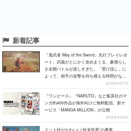
新着記事
『鬼武者 Way of the Sword』先行プレイレポ
ート。武蔵がとにかく攻めまくる、豪傑らし
さ全開バトルが楽しすぎた。「受け流し」に
よって、相手の攻撃を待ち構える時間がなく
なって超爽快
2026年8月7日
『ワンピース』『NARUTO』など集英社のマ
ンガ約400作品が海外向けに無料配信。新サ
ービス「MANGA MILLION」が公開
2026年8月6日
ドット絵がかわいい“終末世界”の農業