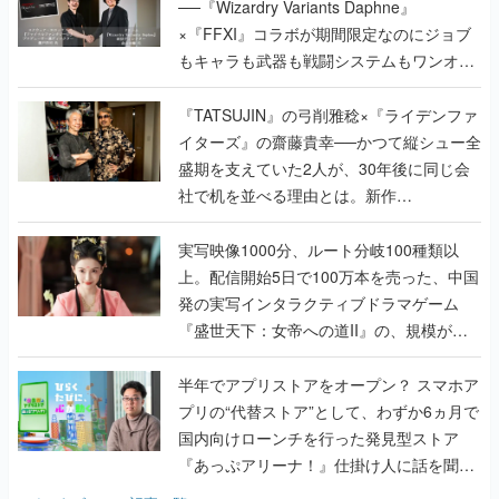
──『Wizardry Variants Daphne』
×『FFXI』コラボが期間限定なのにジョブ
もキャラも武器も戦闘システムもワンオフ
で作り込まれた理由を両ディレクターに聞
く
『TATSUJIN』の弓削雅稔×『ライデンファ
イターズ』の齋藤貴幸──かつて縦シュー全
盛期を支えていた2人が、30年後に同じ会
社で机を並べる理由とは。新作
『TATSUJIN EXTREME』で初タッグを組
んだレジェンド2人に訊く開発秘話
実写映像1000分、ルート分岐100種類以
上。配信開始5日で100万本を売った、中国
発の実写インタラクティブドラマゲーム
『盛世天下：女帝への道II』の、規模が違
うこだわりをプロデューサーに聞いた
半年でアプリストアをオープン？ スマホア
プリの“代替ストア”として、わずか6ヵ月で
国内向けローンチを行った発見型ストア
『あっぷアリーナ！』仕掛け人に話を聞い
てみた