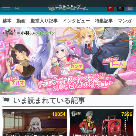
広告をスキップ
赫本
動画
殿堂入り記事
インタビュー
特集記事
マンガ
いま読まれている記事
ピックアップ
注目度
10054
注目度
7326
電ファミのいま読まれている記事ランキング
アプリセール情報