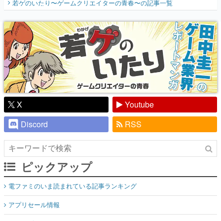
若ゲのいたり〜ゲームクリエイターの青春〜
の記事一覧
『少年ジャンプ』色だった【若ゲのいた
り】
X
Youtube
Discord
RSS
ピックアップ
電ファミのいま読まれている記事ランキング
アプリセール情報