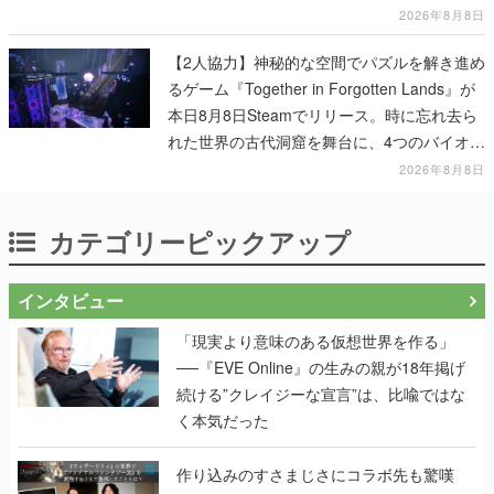
も開設され、2026年リリースに向けて開発中
2026年8月8日
【2人協力】神秘的な空間でパズルを解き進め
るゲーム『Together in Forgotten Lands』が
本日8月8日Steamでリリース。時に忘れ去ら
れた世界の古代洞窟を舞台に、4つのバイオー
ムを探索しながら脱出を目指す
2026年8月8日
カテゴリーピックアップ
インタビュー
「現実より意味のある仮想世界を作る」
──『EVE Online』の生みの親が18年掲げ
続ける”クレイジーな宣言”は、比喩ではな
く本気だった
作り込みのすさまじさにコラボ先も驚嘆