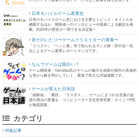
日本モバイルゲーム産業史
日本のモバイルゲーム史における主要なトピック・タイトルを
網羅するほか、開発者へのインタビューや識者による解説を掲
載。約20年の歴史が一望できる決定版！
若ゲのいたり〜ゲームクリエイターの青春〜
『うつヌケ』『ペンと箸』等で知られるマンガ家・田中圭一先
生によるゲーム業界レポートマンガです。
なんでゲームは面白い？
ゲーム開発者・hamatsu氏がゲームの魅力を画面や操作の具体的
な形から解き明かしていく、硬派で骨太な評論連載です。
ゲームが変えた日本語
「経験値」「裏技」「ラスボス」… ゲームにまつわる言葉の起
源や用法の変遷を、コンピューター文化史研究家・タイニーP氏
が徹底調査。
カテゴリ
特集記事