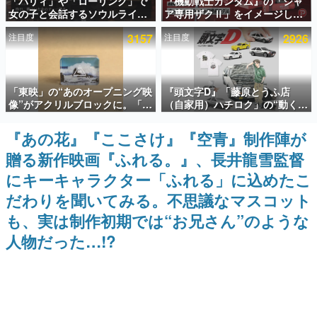
「パリィ」や「ローリング」で
『機動戦士ガンダム』の「シャ
女の子と会話するソウルライク
ア専用ザクⅡ」をイメージした
インタビュー
恋愛ゲーム『小早川さんはソウ
散水ホースリールが予約開始。
注目度
3157
注目度
2926
ルライク』無料公開。返事に失
本体にはシャアのパーソナルマ
連載・特集一覧
敗すると「YOU DIED」
ークやジオン公国軍のエンブレ
ム、型式番号などを配置
殿堂入り記事
「東映」の“あのオープニング映
『頭文字D』「藤原とうふ店
SNS拡散数が数千以上！ ページビュー数万以上！ などな
ど。多くの人々に読まれた、電ファミ渾身の“殿堂入り”記
像”がアクリルブロックに。「東
（自家用）ハチロク」の“動くテ
事をまとめました。
映ヒストリカル グッズコレクシ
ィッシュケース”が買えるポップ
ョン」が8月下旬より発売
アップショップが開催へ。マン
『あの花』『ここさけ』『空青』制作陣が
ゲームの企画書
ガの舞台である群馬の「イオン
名作ゲームクリエイターの方々に製作時のエピソードをお
贈る新作映画『ふれる。』、長井龍雪監督
モール高崎」にて、8月11日か
聞きし、ヒットする企画（ゲーム）とは何か？を探ってい
ら8月20日までの期間限定で開
きます。
にキーキャラクター「ふれる」に込めたこ
催予定
赫本
だわりを聞いてみる。不思議なマスコット
この物語を解いてはいけない。『赫本』は、〈試験問題〉
も、実は制作初期では“お兄さん”のような
の形をした短編ホラー小説集です。
人物だった…!?
新世代に訊く
これからのデジタルゲーム市場を担う若きクリエイター達
の姿を追い、彼らのルーツと情熱を探っていきます。
ゲーム世代の作家たち
ゲームに多大な影響を受けた作家さんに取材し、ゲームが