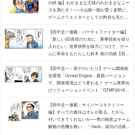
の絆 編】わがままな王様のわがままなニー
ズを満たす！──小山順一朗が貫く姿勢に、
ゲームクリエイターとしての矜持を見た
【若ゲのいたり最終回】
【田中圭一連載：バーチャファイター編】
「新しい3D表現のために、軍事技術を採り
入れたい」世界情勢を味方につけて、ゲー
ムに革命をもたらした鈴木 裕の功績【若ゲ
のいたり】
【田中圭一：若ゲのいたり】ゲーム開発統
合環境「Unreal Engine」最新バージョン
で、開発環境はどう変わる？ ゲーム業界向
けソリューションイベント「GTMF2019」
に行って、より理解を深めよう【PR】
【田中圭一連載：サイバーコネクトツー
編】すべての責任はオレが取る。だから、
付いてきてくれないか──男の熱意はチーム
解散の危機を救い、『.hack』成功の活路を
開く。業界の快男児・松山 洋に流れる血は