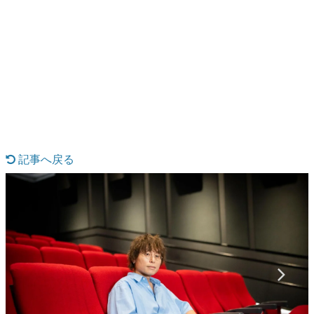
日本のコンテンツ産業やカルチャーに与えた影響を探る企
画です。
日本モバイルゲーム産業史
日本のモバイルゲーム史における主要なトピック・タイト
ルを網羅するほか、開発者へのインタビューや識者による
解説を掲載。約20年の歴史が一望できる決定版！
若ゲのいたり〜ゲームクリエイターの青春〜
『うつヌケ』『ペンと箸』等で知られるマンガ家・田中圭
一先生によるゲーム業界レポートマンガです。
記事へ戻る
なんでゲームは面白い？
ゲーム開発者・hamatsu氏がゲームの魅力を画面や操作の
具体的な形から解き明かしていく、硬派で骨太な評論連載
です。
ゲームが変えた日本語
「経験値」「裏技」「ラスボス」… ゲームにまつわる言葉
の起源や用法の変遷を、コンピューター文化史研究家・タ
イニーP氏が徹底調査。
カテゴリ
特集記事