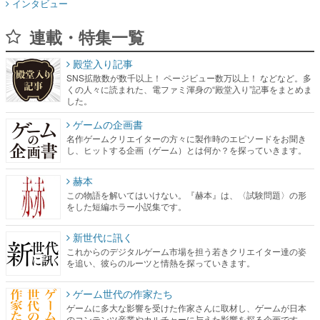
インタビュー
連載・特集一覧
殿堂入り記事
SNS拡散数が数千以上！ ページビュー数万以上！ などなど。多
くの人々に読まれた、電ファミ渾身の“殿堂入り”記事をまとめま
した。
ゲームの企画書
名作ゲームクリエイターの方々に製作時のエピソードをお聞き
し、ヒットする企画（ゲーム）とは何か？を探っていきます。
赫本
この物語を解いてはいけない。『赫本』は、〈試験問題〉の形
をした短編ホラー小説集です。
新世代に訊く
これからのデジタルゲーム市場を担う若きクリエイター達の姿
を追い、彼らのルーツと情熱を探っていきます。
ゲーム世代の作家たち
ゲームに多大な影響を受けた作家さんに取材し、ゲームが日本
のコンテンツ産業やカルチャーに与えた影響を探る企画です。