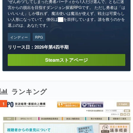
“ぜんめつ”してしまった勇者パーティから1人だけ選んで、ともに迷
宮からの脱出を目指すダンジョン探索RPGです。 ただし勇者は「は
い/いいえ」しか喋れず、魔法使いは魔法が使えず、戦士は可愛らし
い人形になっていて、僧侶は██を崇拝しています。誰を救うのかを
選ぶのは、あなたです。
インディー
RPG
リリース日：2026年第4四半期
Steamストアページ
ランキング
1