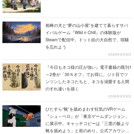
相棒の犬と“夢の山小屋”を建てて暮らすサバ
イバルゲーム『Wild n Chill』の体験版が
Steamで配信中。ドット絵の大自然で、喧騒
を忘れよう
2026年8月8日
『今日もネコ様の圧が強い』電子書籍の既刊1
～2巻が「30％オフ」でお得に。ジト目でツ
ンツンしたネコたちと、ネコを溺愛する人間
のすれ違いを描く
2026年8月8日
ひたすら“靴”を舐めまわす狂気のVRゲーム
『シュ～ペロ』が「東京ゲームダンジョン」
に展示中。キャッチコピーは「三度の飯より
靴を舐めよう」と前のめり。公式アカウント