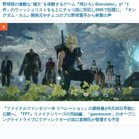
野球部の過酷な“補欠”を体験するゲーム『球ひろいSimulator』が「1
件」のウィッシュリストをもとにチェコ語に対応しSNSで話題に。『キン
グダム・カム』開発元やチェコのプロ野球選手から称賛の声
5
『ファイナルファンタジーⅦ リベレーション』の新映像が8月26日早朝に
公開へ。『FF7』リメイクシリーズの完結編、「gamescom」のオープニ
ングナイトライブにてディレクターの浜口直樹氏が登壇する予定