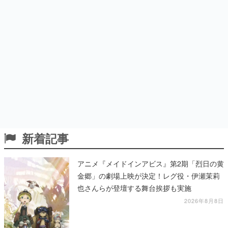
新着記事
アニメ『メイドインアビス』第2期「烈日の黄
金郷」の劇場上映が決定！レグ役・伊瀬茉莉
也さんらが登壇する舞台挨拶も実施
2026年8月8日