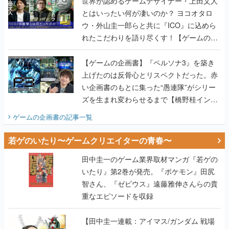
世界が認めるゲームデザイナー・上田文人
とはいったい何が凄いのか？ ヨコオタロ
ウ・外山圭一郎らと共に『ICO』に込めら
れたこだわりを語り尽くす！【ゲームの企
画書】
【ゲームの企画書】『ペルソナ3』を築き
上げたのは反骨心とリスペクトだった。赤
い企画書のもとに集った“愚連隊”がシリー
ズを生まれ変わらせるまで【橋野桂インタ
ビュー】
ゲームの企画書
の記事一覧
若ゲのいたり〜ゲームクリエイターの青春〜
田中圭一のゲーム業界取材マンガ『若ゲの
いたり』第2巻が発売。『ポケモン』田尻
智さん、『ゼビウス』遠藤雅伸さんらの貴
重なエピソードを収録
【田中圭一連載：アイマス/ガンダム 戦場