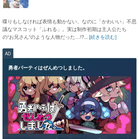
喋りもしなければ表情も動かない、なのに「かわいい」不思
議なマスコット「ふれる」。実は制作初期は主人公たち
の“お兄さん”のような人物だった…!?...
[続きを読む]
AD
勇者パーティはぜんめつしました。