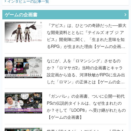
インタビュー
の記事一覧
ゲームの企画書
『アビス』は、ひとつの奇跡だった──膨大
な開発資料とともに『テイルズ オブ ジ ア
ビス』開発陣に聞く、「生まれた意味を知
るRPG」が生まれた理由【ゲームの企画
書】
なにが、人を「ロマンシング」させるの
か？『ロマサガ2』当時の企画書とキャラ
設定画から迫る、河津秋敏がRPGに生み出
した「ロマン」の正体とは【ゲームの企画
書】
『ガンパレ』の企画書、ついに公開━初代
PSの伝説的タイトルは、なぜ生まれたの
か？そして『LOOP8』へ受け継がれたもの
【ゲームの企画書】