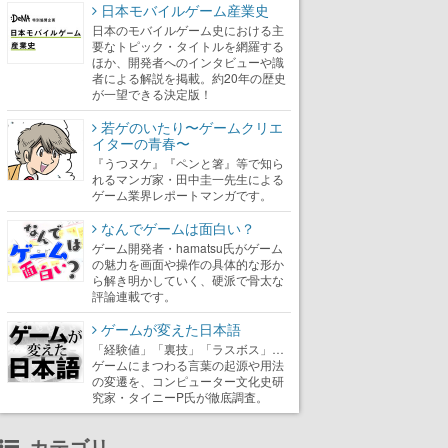
日本モバイルゲーム産業史
日本のモバイルゲーム史における主
要なトピック・タイトルを網羅する
ほか、開発者へのインタビューや識
者による解説を掲載。約20年の歴史
が一望できる決定版！
若ゲのいたり〜ゲームクリエ
イターの青春〜
『うつヌケ』『ペンと箸』等で知ら
れるマンガ家・田中圭一先生による
ゲーム業界レポートマンガです。
なんでゲームは面白い？
ゲーム開発者・hamatsu氏がゲーム
の魅力を画面や操作の具体的な形か
ら解き明かしていく、硬派で骨太な
評論連載です。
ゲームが変えた日本語
「経験値」「裏技」「ラスボス」…
ゲームにまつわる言葉の起源や用法
の変遷を、コンピューター文化史研
究家・タイニーP氏が徹底調査。
カテゴリ