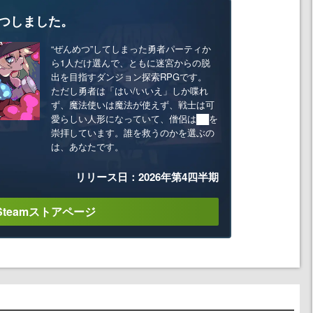
つしました。
“ぜんめつ”してしまった勇者パーティか
ら1人だけ選んで、ともに迷宮からの脱
出を目指すダンジョン探索RPGです。
ただし勇者は「はい/いいえ」しか喋れ
ず、魔法使いは魔法が使えず、戦士は可
愛らしい人形になっていて、僧侶は██を
崇拝しています。誰を救うのかを選ぶの
は、あなたです。
リリース日：2026年第4四半期
Steamストアページ