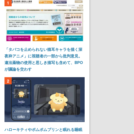
1
「タバコを止められない猫耳キャラを描く深
夜枠アニメ」に視聴者の一部から批判意見。
違法薬物の使用と思しき描写も含めて、BPO
が議論を交わす
2
ハローキティやポムポムプリンと眠れる睡眠