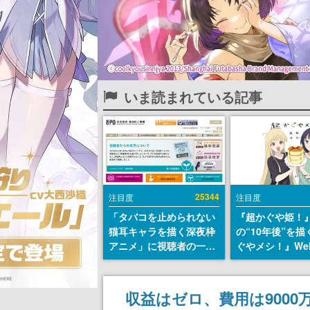
いま読まれている記事
25344
注目度
注目度
「タバコを止められない
『超かぐや姫！
猫耳キャラを描く深夜枠
の“10年後”を
アニメ」に視聴者の一部
ぐやメシ！』We
から批判意見。違法薬物
定。新たなWeb
の使用と思しき描写も含
ーベル「ビビビ
めて、BPOが議論を交わ
ク」にて特別話
収益はゼロ、費用は900
す
タート、あのお