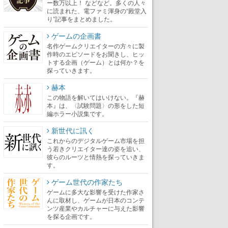
ー数万以上！ などなど。多くの人々
に読まれた、電ファミ渾身の“殿堂入
り”記事をまとめました。
ゲームの企画書
名作ゲームクリエイターの方々に製
作時のエピソードをお聞きし、ヒッ
トする企画（ゲーム）とは何か？を
探っていきます。
赫本
この物語を解いてはいけない。『赫
本』は、〈試験問題〉の形をした短
編ホラー小説集です。
新世代に訊く
これからのデジタルゲーム市場を担
う若きクリエイター達の姿を追い、
彼らのルーツと情熱を探っていきま
す。
ゲーム世代の作家たち
ゲームに多大な影響を受けた作家さ
んに取材し、ゲームが日本のコンテ
ンツ産業やカルチャーに与えた影響
を探る企画です。