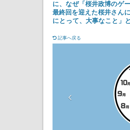
に、なぜ「桜井政博のゲ
まだ続きがある
最終回を迎えた桜井さん
にとって、大事なこと」
記事へ戻る