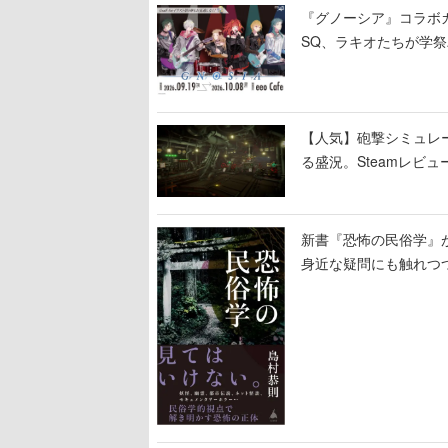
『グノーシア』コラボ
SQ、ラキオたちが学
【人気】砲撃シミュレー
る盛況。Steamレビュ
新書『恐怖の民俗学』
身近な疑問にも触れつ