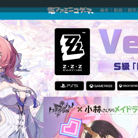
赫本
動画
殿堂