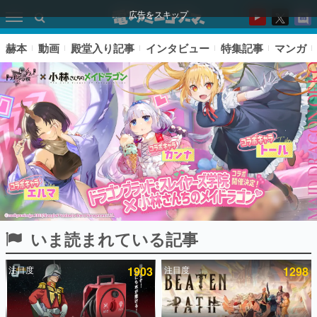
広告をスキップ
赫本
動画
殿堂入り記事
インタビュー
特集記事
マンガ
いま読まれている記事
ピックアップ
注目度
1903
注目度
1298
電ファミのいま読まれている記事ランキング
アプリセール情報