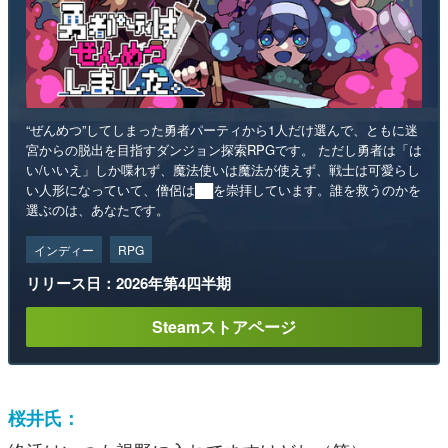
“ぜんめつ”してしまった勇者パーティから1人だけ選んで、ともに迷
宮からの脱出を目指すダンジョン探索RPGです。 ただし勇者は「は
い/いいえ」しか喋れず、魔法使いは魔法が使えず、戦士は可愛らし
い人形になっていて、僧侶は██を崇拝しています。誰を救うのかを
選ぶのは、あなたです。
インディー
RPG
リリース日：2026年第4四半期
Steamストアページ
桜井氏：