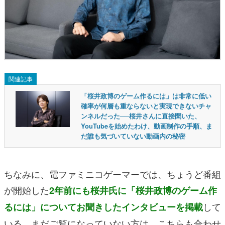
関連記事
「桜井政博のゲーム作るには」は非常に低い
確率が何層も重ならないと実現できないチャ
ンネルだった──桜井さんに直接聞いた、
YouTubeを始めたわけ、動画制作の手順、ま
だ誰も気づいていない動画内の秘密
ちなみに、電ファミニコゲーマーでは、ちょうど番組
が開始した
2年前にも桜井氏に「桜井政博のゲーム作
して
るには」についてお聞きしたインタビューを掲載
いる。まだご覧になっていない方は、こちらも合わせ