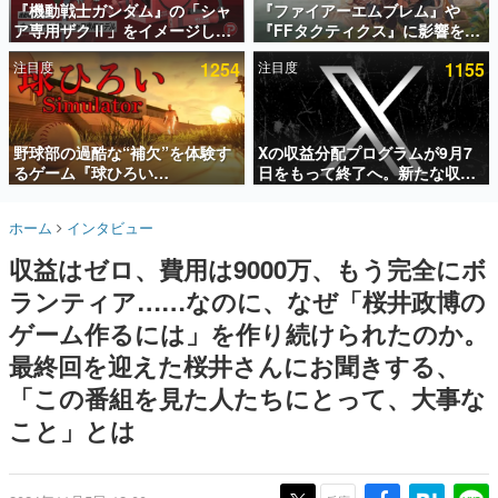
『機動戦士ガンダム』の「シャ
『ファイアーエムブレム』や
ア専用ザクⅡ」をイメージした
『FFタクティクス』に影響を受
インタビュー
散水ホースリールが予約開始。
けた新作戦略RPG『Beaten
注目度
1254
注目度
1155
本体にはシャアのパーソナルマ
Path』2027年に発売へ。
連載・特集一覧
ークやジオン公国軍のエンブレ
PC（Steam）、PS5、Xbox、
ム、型式番号などを配置
Switch向けにリリース予定
殿堂入り記事
SNS拡散数が数千以上！ ページビュー数万以上！ などな
野球部の過酷な“補欠”を体験す
Xの収益分配プログラムが9月7
ど。多くの人々に読まれた、電ファミ渾身の“殿堂入り”記
るゲーム『球ひろい
日をもって終了へ。新たな収益
事をまとめました。
Simulator』が「1件」のウィッ
化制度「Original Content
シュリストをもとにチェコ語に
Rewards Program」を発表
ゲームの企画書
ホーム
インタビュー
対応しSNSで話題に。『キング
名作ゲームクリエイターの方々に製作時のエピソードをお
聞きし、ヒットする企画（ゲーム）とは何か？を探ってい
ダム・カム』開発元やチェコの
収益はゼロ、費用は9000万、もう完全にボ
きます。
プロ野球選手から称賛の声
ランティア……なのに、なぜ「桜井政博の
赫本
この物語を解いてはいけない。『赫本』は、〈試験問題〉
ゲーム作るには」を作り続けられたのか。
の形をした短編ホラー小説集です。
最終回を迎えた桜井さんにお聞きする、
「この番組を見た人たちにとって、大事な
新世代に訊く
これからのデジタルゲーム市場を担う若きクリエイター達
こと」とは
の姿を追い、彼らのルーツと情熱を探っていきます。
ゲーム世代の作家たち
ゲームに多大な影響を受けた作家さんに取材し、ゲームが