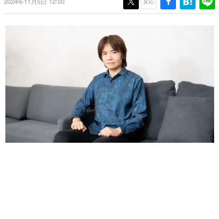
2024年11月5日 12:00
反応
日本のコンテンツ産業やカルチャーに与えた影響を探る企
画です。
日本モバイルゲーム産業史
日本のモバイルゲーム史における主要なトピック・タイト
ルを網羅するほか、開発者へのインタビューや識者による
解説を掲載。約20年の歴史が一望できる決定版！
若ゲのいたり〜ゲームクリエイターの青春〜
『うつヌケ』『ペンと箸』等で知られるマンガ家・田中圭
一先生によるゲーム業界レポートマンガです。
なんでゲームは面白い？
ゲーム開発者・hamatsu氏がゲームの魅力を画面や操作の
具体的な形から解き明かしていく、硬派で骨太な評論連載
です。
ゲームが変えた日本語
「経験値」「裏技」「ラスボス」… ゲームにまつわる言葉
の起源や用法の変遷を、コンピューター文化史研究家・タ
イニーP氏が徹底調査。
カテゴリ
特集記事