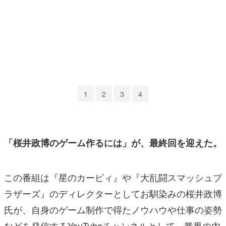
マンガ
女性向け
アプリレビュー
その他
1
2
3
4
電ファミニコゲーマーとは？
運営：株式会社マレ
「桜井政博のゲーム作るには」が、最終回を迎えた。
この番組は
『星のカービィ』や『大乱闘スマッシュブ
ラザーズ』
のディレクターとしてお馴染みの桜井政博
氏が、自身のゲーム制作で得たノウハウや仕事の姿勢
などを発信するYouTubeチャンネルとして、業界の内