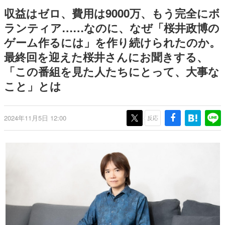
日本のコンテンツ産業やカルチャーに与えた影響を探る企
収益はゼロ、費用は9000万、もう完全にボ
画です。
ランティア……なのに、なぜ「桜井政博の
日本モバイルゲーム産業史
ゲーム作るには」を作り続けられたのか。
日本のモバイルゲーム史における主要なトピック・タイト
ルを網羅するほか、開発者へのインタビューや識者による
最終回を迎えた桜井さんにお聞きする、
解説を掲載。約20年の歴史が一望できる決定版！
「この番組を見た人たちにとって、大事な
若ゲのいたり〜ゲームクリエイターの青春〜
『うつヌケ』『ペンと箸』等で知られるマンガ家・田中圭
こと」とは
一先生によるゲーム業界レポートマンガです。
なんでゲームは面白い？
2024年11月5日 12:00
反応
ゲーム開発者・hamatsu氏がゲームの魅力を画面や操作の
具体的な形から解き明かしていく、硬派で骨太な評論連載
です。
ゲームが変えた日本語
「経験値」「裏技」「ラスボス」… ゲームにまつわる言葉
の起源や用法の変遷を、コンピューター文化史研究家・タ
イニーP氏が徹底調査。
カテゴリ
特集記事