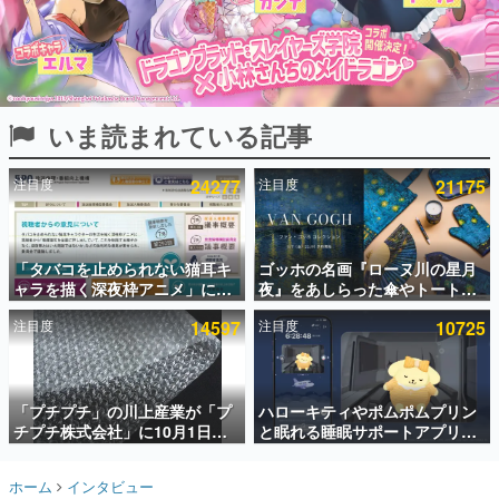
インタビュー
連載・特集一覧
殿堂入り記事
いま読まれている記事
SNS拡散数が数千以上！ ページビュー数万以上！ などな
ど。多くの人々に読まれた、電ファミ渾身の“殿堂入り”記
事をまとめました。
注目度
24277
注目度
21175
ゲームの企画書
名作ゲームクリエイターの方々に製作時のエピソードをお
聞きし、ヒットする企画（ゲーム）とは何か？を探ってい
「タバコを止められない猫耳キ
ゴッホの名画『ローヌ川の星月
きます。
ャラを描く深夜枠アニメ」に視
夜』をあしらった傘やトートバ
赫本
聴者の一部から批判意見。違法
ッグなどが登場。8月7日21時よ
この物語を解いてはいけない。『赫本』は、〈試験問題〉
注目度
14597
注目度
10725
薬物の使用と思しき描写も含め
り2日間限定で予約販売
の形をした短編ホラー小説集です。
て、BPOが議論を交わす
新世代に訊く
「プチプチ」の川上産業が「プ
ハローキティやポムポムプリン
これからのデジタルゲーム市場を担う若きクリエイター達
の姿を追い、彼らのルーツと情熱を探っていきます。
チプチ株式会社」に10月1日よ
と眠れる睡眠サポートアプリ
り社名変更へ。創業58年で初め
『ゆめたび』が配信中。キャラ
ての変更で、“プチッ”と鳴るお
ごとのASMRや目覚ましアラー
ゲーム世代の作家たち
ホーム
インタビュー
なじみの緩衝材が会社の名前に
ムも搭載
ゲームに多大な影響を受けた作家さんに取材し、ゲームが