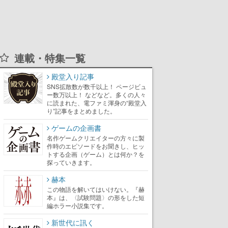
連載・特集一覧
殿堂入り記事
SNS拡散数が数千以上！ ページビュ
ー数万以上！ などなど。多くの人々
に読まれた、電ファミ渾身の“殿堂入
り”記事をまとめました。
ゲームの企画書
名作ゲームクリエイターの方々に製
作時のエピソードをお聞きし、ヒッ
トする企画（ゲーム）とは何か？を
探っていきます。
赫本
この物語を解いてはいけない。『赫
本』は、〈試験問題〉の形をした短
編ホラー小説集です。
新世代に訊く