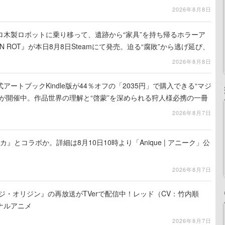
2026年8月8日
ロ木製ロボットに乗り移って、遺跡から“家具”を持ち帰るホラーア
N ROT』が本日8月8日Steamにて発売。迫る“腐敗”から逃げ延び、
を再建
2026年8月8日
ートブックKindle版が44％オフの「2035円」で購入できる“マジ
が開催中。作品世界の理解と“啓蒙”を深められる狩人様必携の一冊
2026年8月7日
カ』とコラボか。詳細は8月10日10時より「Anique | アニーク」公
2026年8月7日
ジ・オリジン』の再放送がTVerで配信中！レッド（CV：竹内順
ナルアニメ
2026年8月7日