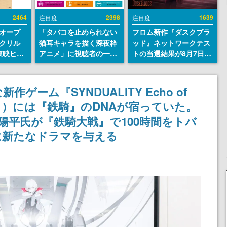
2464
2398
1639
注目度
注目度
オープ
「タバコを止められない
フロム新作『ダスクブラ
クリル
猫耳キャラを描く深夜枠
ッド』ネットワークテス
東映ヒス
アニメ」に視聴者の一部
トの当選結果が8月7日22
コレクシ
から批判意見。違法薬物
時に発表。応募サイトの
旬より発
の使用と思しき描写も含
マイページから確認可
めて、BPOが議論を交わ
能、テスト実施は8月21
ーム『SYNDUALITY Echo of
す
日～24日
ィ）には『鉄騎』のDNAが宿っていた。
片岡陽平氏が『鉄騎大戦』で100時間をトバ
に新たなドラマを与える