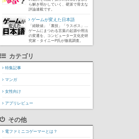
ら解き明かしていく、硬派で骨太な
評論連載です。
ゲームが変えた日本語
「経験値」「裏技」「ラスボス」…
ゲームにまつわる言葉の起源や用法
の変遷を、コンピューター文化史研
究家・タイニーP氏が徹底調査。
カテゴリ
特集記事
マンガ
女性向け
アプリレビュー
その他
電ファミニコゲーマーとは？