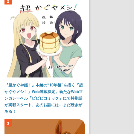
2
『超かぐや姫！』本編の“10年後”を描く『超
かぐやメシ！』Web連載決定。新たなWebマ
ンガレーベル「ビビビコミック」にて特別話
が掲載スタート、あのお話には…まだ続きが
ある！
3