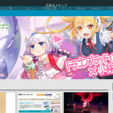
広告をスキップ
入り記事
インタビュー
特集記事
マンガ
Steam
Switch2
PS