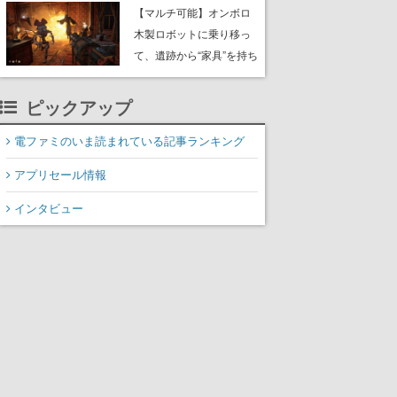
や大きな貝も
【マルチ可能】オンボロ
木製ロボットに乗り移っ
て、遺跡から“家具”を持ち
帰るホラーアクションゲ
ーム『GRAIN ROT』が本
ピックアップ
日8月8日Steamにて発
売。迫る“腐敗”から逃げ延
電ファミのいま読まれている記事ランキング
び、持ち帰った家具で基
アプリセール情報
地を再建
インタビュー