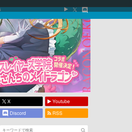
5
X
Youtube
Discord
RSS