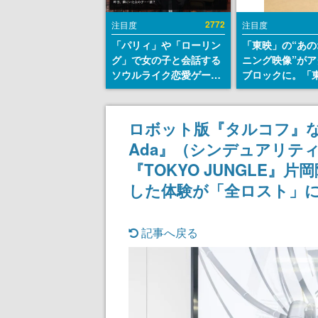
2772
注目度
注目度
「パリィ」や「ローリン
「東映」の“あの
グ」で女の子と会話する
ニング映像”がア
ソウルライク恋愛ゲーム
ブロックに。「
『小早川さんはソウルラ
トリカル グッズ
イク』無料公開。返事に
ョン」が8月下
失敗すると「YOU
売
ロボット版『タルコフ』な新作ゲ
DIED」
Ada』（シンデュアリテ
『TOKYO JUNGLE』
した体験が「全ロスト」
記事へ戻る