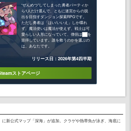
“ぜんめつ”してしまった勇者パーティか
ら1人だけ選んで、ともに迷宮からの脱
出を目指すダンジョン探索RPGです。
ただし勇者は「はい/いいえ」しか喋れ
ず、魔法使いは魔法が使えず、戦士は可
愛らしい人形になっていて、僧侶は██を
崇拝しています。誰を救うのかを選ぶの
は、あなたです。
リリース日：2026年第4四半期
Steamストアページ
』に新公式マップ「深海」が追加。クラゲや熱帯魚が泳ぎ、海底に