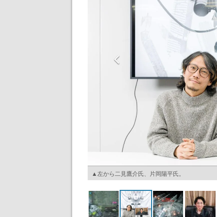
▲左から二見鷹介氏、片岡陽平氏。