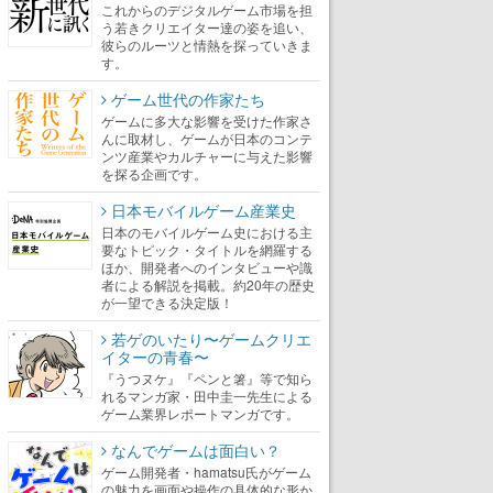
これからのデジタルゲーム市場を担
う若きクリエイター達の姿を追い、
彼らのルーツと情熱を探っていきま
す。
ゲーム世代の作家たち
ゲームに多大な影響を受けた作家さ
んに取材し、ゲームが日本のコンテ
ンツ産業やカルチャーに与えた影響
を探る企画です。
日本モバイルゲーム産業史
日本のモバイルゲーム史における主
要なトピック・タイトルを網羅する
ほか、開発者へのインタビューや識
者による解説を掲載。約20年の歴史
が一望できる決定版！
若ゲのいたり〜ゲームクリエ
イターの青春〜
『うつヌケ』『ペンと箸』等で知ら
れるマンガ家・田中圭一先生による
ゲーム業界レポートマンガです。
なんでゲームは面白い？
ゲーム開発者・hamatsu氏がゲーム
の魅力を画面や操作の具体的な形か