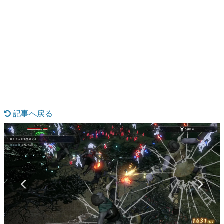
日本のコンテンツ産業やカルチャーに与えた影響を探る企
画です。
日本モバイルゲーム産業史
日本のモバイルゲーム史における主要なトピック・タイト
ルを網羅するほか、開発者へのインタビューや識者による
解説を掲載。約20年の歴史が一望できる決定版！
若ゲのいたり〜ゲームクリエイターの青春〜
『うつヌケ』『ペンと箸』等で知られるマンガ家・田中圭
一先生によるゲーム業界レポートマンガです。
記事へ戻る
なんでゲームは面白い？
ゲーム開発者・hamatsu氏がゲームの魅力を画面や操作の
具体的な形から解き明かしていく、硬派で骨太な評論連載
です。
ゲームが変えた日本語
「経験値」「裏技」「ラスボス」… ゲームにまつわる言葉
の起源や用法の変遷を、コンピューター文化史研究家・タ
イニーP氏が徹底調査。
カテゴリ
特集記事