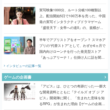
『TATSUJIN EXTREME』で初タッグを組
んだレジェンド2人に訊く開発秘話
実写映像1000分、ルート分岐100種類以
上。配信開始5日で100万本を売った、中国
発の実写インタラクティブドラマゲーム
『盛世天下：女帝への道II』の、規模が違
うこだわりをプロデューサーに聞いた
半年でアプリストアをオープン？ スマホア
プリの“代替ストア”として、わずか6ヵ月で
国内向けローンチを行った発見型ストア
『あっぷアリーナ！』仕掛け人に話を聞い
てみた
インタビュー
の記事一覧
ゲームの企画書
『アビス』は、ひとつの奇跡だった──膨大
な開発資料とともに『テイルズ オブ ジ ア
ビス』開発陣に聞く、「生まれた意味を知
るRPG」が生まれた理由【ゲームの企画
書】