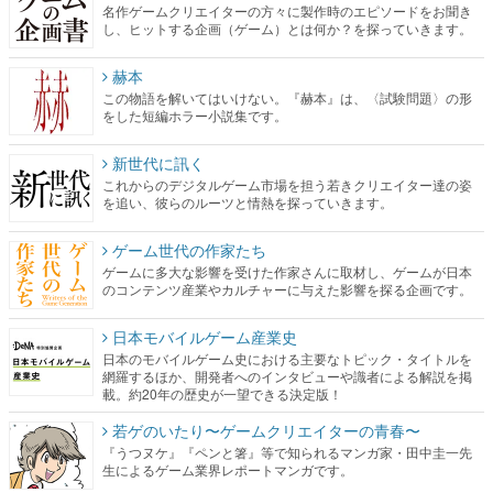
名作ゲームクリエイターの方々に製作時のエピソードをお聞き
し、ヒットする企画（ゲーム）とは何か？を探っていきます。
赫本
この物語を解いてはいけない。『赫本』は、〈試験問題〉の形
をした短編ホラー小説集です。
新世代に訊く
これからのデジタルゲーム市場を担う若きクリエイター達の姿
を追い、彼らのルーツと情熱を探っていきます。
ゲーム世代の作家たち
ゲームに多大な影響を受けた作家さんに取材し、ゲームが日本
のコンテンツ産業やカルチャーに与えた影響を探る企画です。
日本モバイルゲーム産業史
日本のモバイルゲーム史における主要なトピック・タイトルを
網羅するほか、開発者へのインタビューや識者による解説を掲
載。約20年の歴史が一望できる決定版！
若ゲのいたり〜ゲームクリエイターの青春〜
『うつヌケ』『ペンと箸』等で知られるマンガ家・田中圭一先
生によるゲーム業界レポートマンガです。