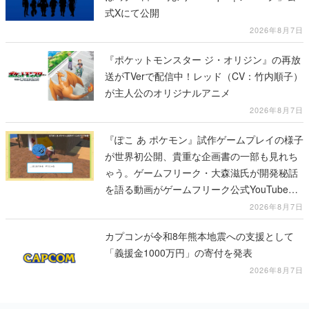
式Xにて公開
2026年8月7日
『ポケットモンスター ジ・オリジン』の再放
送がTVerで配信中！レッド（CV：竹内順子）
が主人公のオリジナルアニメ
2026年8月7日
『ぽこ あ ポケモン』試作ゲームプレイの様子
が世界初公開、貴重な企画書の一部も見れち
ゃう。ゲームフリーク・大森滋氏が開発秘話
を語る動画がゲームフリーク公式YouTubeで
公開中
2026年8月7日
カプコンが令和8年熊本地震への支援として
「義援金1000万円」の寄付を発表
2026年8月7日