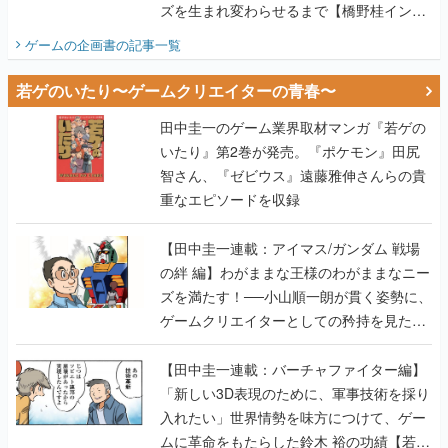
ズを生まれ変わらせるまで【橋野桂インタ
ビュー】
ゲームの企画書
の記事一覧
若ゲのいたり〜ゲームクリエイターの青春〜
田中圭一のゲーム業界取材マンガ『若ゲの
いたり』第2巻が発売。『ポケモン』田尻
智さん、『ゼビウス』遠藤雅伸さんらの貴
重なエピソードを収録
【田中圭一連載：アイマス/ガンダム 戦場
の絆 編】わがままな王様のわがままなニー
ズを満たす！──小山順一朗が貫く姿勢に、
ゲームクリエイターとしての矜持を見た
【若ゲのいたり最終回】
【田中圭一連載：バーチャファイター編】
「新しい3D表現のために、軍事技術を採り
入れたい」世界情勢を味方につけて、ゲー
ムに革命をもたらした鈴木 裕の功績【若ゲ