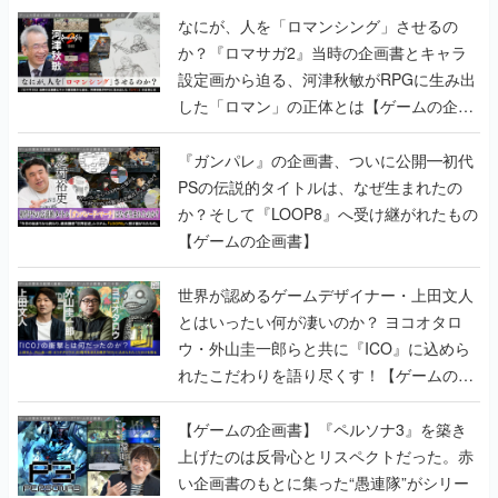
なにが、人を「ロマンシング」させるの
か？『ロマサガ2』当時の企画書とキャラ
設定画から迫る、河津秋敏がRPGに生み出
した「ロマン」の正体とは【ゲームの企画
書】
『ガンパレ』の企画書、ついに公開━初代
PSの伝説的タイトルは、なぜ生まれたの
か？そして『LOOP8』へ受け継がれたもの
【ゲームの企画書】
世界が認めるゲームデザイナー・上田文人
とはいったい何が凄いのか？ ヨコオタロ
ウ・外山圭一郎らと共に『ICO』に込めら
れたこだわりを語り尽くす！【ゲームの企
画書】
【ゲームの企画書】『ペルソナ3』を築き
上げたのは反骨心とリスペクトだった。赤
い企画書のもとに集った“愚連隊”がシリー