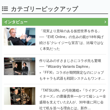
カテゴリーピックアップ
インタビュー
「現実より意味のある仮想世界を作る」
──『EVE Online』の生みの親が18年掲げ
続ける”クレイジーな宣言”は、比喩ではな
く本気だった
作り込みのすさまじさにコラボ先も驚嘆
──『Wizardry Variants Daphne』
×『FFXI』コラボが期間限定なのにジョブ
もキャラも武器も戦闘システムもワンオフ
で作り込まれた理由を両ディレクターに聞
く
『TATSUJIN』の弓削雅稔×『ライデンファ
イターズ』の齋藤貴幸──かつて縦シュー全
盛期を支えていた2人が、30年後に同じ会
社で机を並べる理由とは。新作