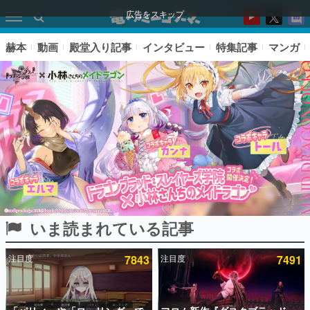
広告をスキップ
赫本
動画
殿堂入り記事
インタビュー
特集記事
マンガ
いま読まれている記事
ピックアップ
注目度
7843
注目度
7491
電ファミのいま読まれている記事ランキング
アプリセール情報