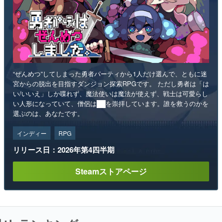
“ぜんめつ”してしまった勇者パーティから1人だけ選んで、ともに迷
宮からの脱出を目指すダンジョン探索RPGです。 ただし勇者は「は
い/いいえ」しか喋れず、魔法使いは魔法が使えず、戦士は可愛らし
い人形になっていて、僧侶は██を崇拝しています。誰を救うのかを
選ぶのは、あなたです。
インディー
RPG
リリース日：2026年第4四半期
Steamストアページ