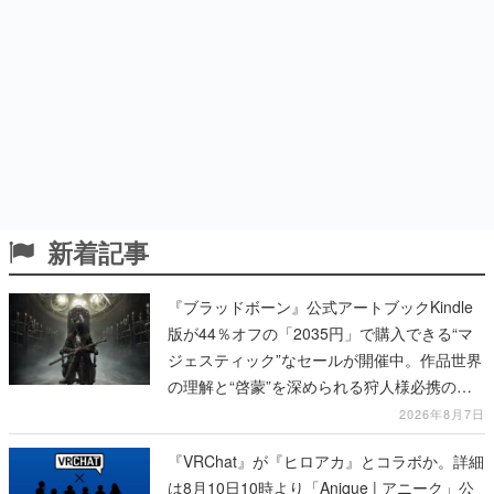
新着記事
『ブラッドボーン』公式アートブックKindle
版が44％オフの「2035円」で購入できる“マ
ジェスティック”なセールが開催中。作品世界
の理解と“啓蒙”を深められる狩人様必携の一
冊
2026年8月7日
『VRChat』が『ヒロアカ』とコラボか。詳細
は8月10日10時より「Anique | アニーク」公