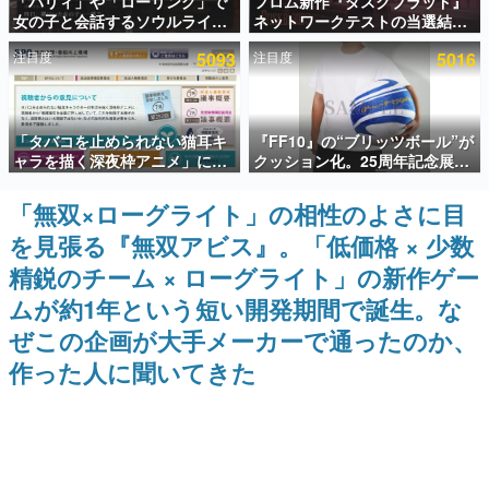
「パリィ」や「ローリング」で
フロム新作『ダスクブラッド』
女の子と会話するソウルライク
ネットワークテストの当選結果
インタビュー
恋愛ゲーム『小早川さんはソウ
が8月7日22時に発表。応募サイ
注目度
5093
注目度
5016
ルライク』無料公開。返事に失
トのマイページから確認可能、
連載・特集一覧
敗すると「YOU DIED」
テスト実施は8月21日～24日
殿堂入り記事
「タバコを止められない猫耳キ
『FF10』の“ブリッツボール”が
SNS拡散数が数千以上！ ページビュー数万以上！ などな
ど。多くの人々に読まれた、電ファミ渾身の“殿堂入り”記
ャラを描く深夜枠アニメ」に視
クッション化。25周年記念展
事をまとめました。
聴者の一部から批判意見。違法
「FINAL FANTASY X
薬物の使用と思しき描写も含め
MUSEUM-幻光の記憶-」のグッ
「無双×ローグライト」の相性のよさに目
ゲームの企画書
て、BPOが議論を交わす
ズ情報が一部公開
名作ゲームクリエイターの方々に製作時のエピソードをお
を見張る『無双アビス』。「低価格 × 少数
聞きし、ヒットする企画（ゲーム）とは何か？を探ってい
きます。
精鋭のチーム × ローグライト」の新作ゲー
赫本
ムが約1年という短い開発期間で誕生。な
この物語を解いてはいけない。『赫本』は、〈試験問題〉
ぜこの企画が大手メーカーで通ったのか、
の形をした短編ホラー小説集です。
作った人に聞いてきた
新世代に訊く
これからのデジタルゲーム市場を担う若きクリエイター達
の姿を追い、彼らのルーツと情熱を探っていきます。
ゲーム世代の作家たち
ゲームに多大な影響を受けた作家さんに取材し、ゲームが