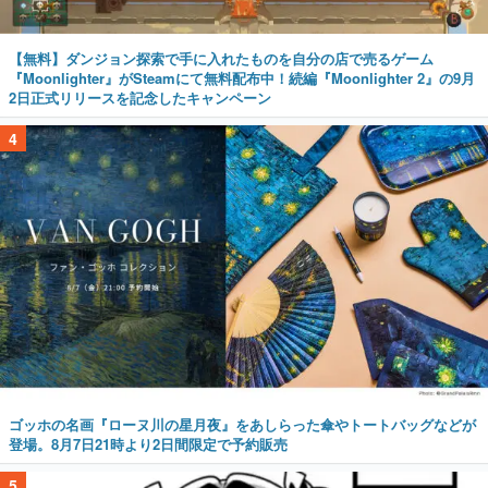
【無料】ダンジョン探索で手に入れたものを自分の店で売るゲーム
『Moonlighter』がSteamにて無料配布中！続編『Moonlighter 2』の9月
2日正式リリースを記念したキャンペーン
4
ゴッホの名画『ローヌ川の星月夜』をあしらった傘やトートバッグなどが
登場。8月7日21時より2日間限定で予約販売
5