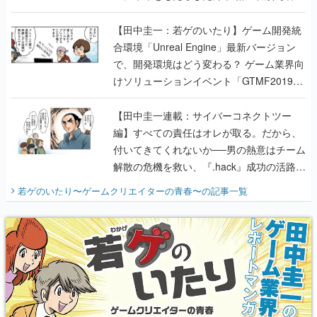
のいたり】
【田中圭一：若ゲのいたり】ゲーム開発統
合環境「Unreal Engine」最新バージョン
で、開発環境はどう変わる？ ゲーム業界向
けソリューションイベント「GTMF2019」
に行って、より理解を深めよう【PR】
【田中圭一連載：サイバーコネクトツー
編】すべての責任はオレが取る。だから、
付いてきてくれないか──男の熱意はチーム
解散の危機を救い、『.hack』成功の活路を
開く。業界の快男児・松山 洋に流れる血は
若ゲのいたり〜ゲームクリエイターの青春〜
の記事一覧
『少年ジャンプ』色だった【若ゲのいた
り】