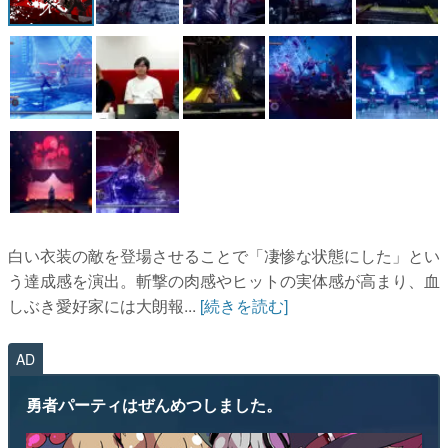
白い衣装の敵を登場させることで「凄惨な状態にした」とい
う達成感を演出。斬撃の肉感やヒットの実体感が高まり、血
しぶき愛好家には大朗報...
[続きを読む]
AD
勇者パーティはぜんめつしました。