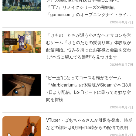
『FF7』リメイクシリーズの完結編、
「gamescom」のオープニングナイトライブ
にてディレクターの浜口直樹氏が登壇する予
2026年8月7日
定
「けもの」たちが通う小さなヘアサロンを営
むゲーム『けものたちの髪切り屋』体験版が
配信開始。悩みを持ったお客様と会話を交わ
し“本当に望んでる髪型”を見つけ出す
2026年8月7日
“ビー玉”になってコースを転がるゲーム
『Marblearium』の体験版がSteamで本日8月
7日より配信。Lo-Fiビートに乗って奇妙な空
間を探検
2026年8月7日
VTuber・ばあちゃるさんが引退を発表。時期
などの詳細は8月9日15時からの配信で説明
2026年8月7日