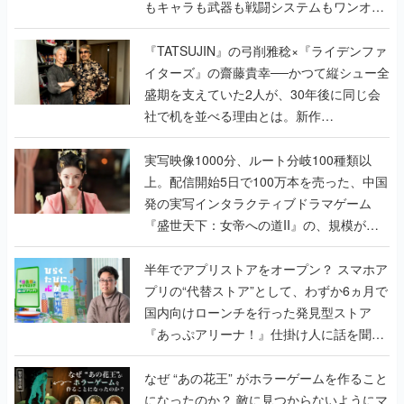
もキャラも武器も戦闘システムもワンオフ
で作り込まれた理由を両ディレクターに聞
く
『TATSUJIN』の弓削雅稔×『ライデンファ
イターズ』の齋藤貴幸──かつて縦シュー全
盛期を支えていた2人が、30年後に同じ会
社で机を並べる理由とは。新作
『TATSUJIN EXTREME』で初タッグを組
んだレジェンド2人に訊く開発秘話
実写映像1000分、ルート分岐100種類以
上。配信開始5日で100万本を売った、中国
発の実写インタラクティブドラマゲーム
『盛世天下：女帝への道II』の、規模が違
うこだわりをプロデューサーに聞いた
半年でアプリストアをオープン？ スマホア
プリの“代替ストア”として、わずか6ヵ月で
国内向けローンチを行った発見型ストア
『あっぷアリーナ！』仕掛け人に話を聞い
てみた
なぜ “あの花王” がホラーゲームを作ること
になったのか？ 敵に見つからないようにマ