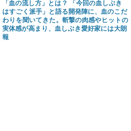
「血の流し方」とは？ 「今回の血しぶき
9年ぶりとなる日本公演を記念し
日本のコンテンツ産業やカルチャーに与えた影響を探る企
て
はすごく派手」と語る開発陣に、血のこだ
画です。
わりを聞いてきた。斬撃の肉感やヒットの
日本モバイルゲーム産業史
日本のモバイルゲーム史における主要なトピック・タイト
実体感が高まり、血しぶき愛好家には大朗
ルを網羅するほか、開発者へのインタビューや識者による
解説を掲載。約20年の歴史が一望できる決定版！
報
若ゲのいたり〜ゲームクリエイターの青春〜
『うつヌケ』『ペンと箸』等で知られるマンガ家・田中圭
一先生によるゲーム業界レポートマンガです。
なんでゲームは面白い？
ゲーム開発者・hamatsu氏がゲームの魅力を画面や操作の
具体的な形から解き明かしていく、硬派で骨太な評論連載
です。
ゲームが変えた日本語
「経験値」「裏技」「ラスボス」… ゲームにまつわる言葉
の起源や用法の変遷を、コンピューター文化史研究家・タ
イニーP氏が徹底調査。
カテゴリ
特集記事