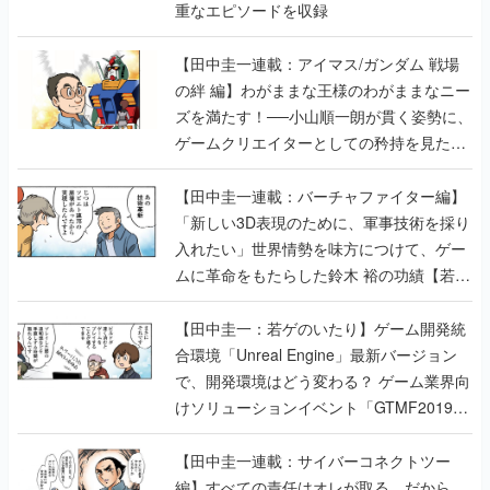
重なエピソードを収録
【田中圭一連載：アイマス/ガンダム 戦場
の絆 編】わがままな王様のわがままなニー
ズを満たす！──小山順一朗が貫く姿勢に、
ゲームクリエイターとしての矜持を見た
【若ゲのいたり最終回】
【田中圭一連載：バーチャファイター編】
「新しい3D表現のために、軍事技術を採り
入れたい」世界情勢を味方につけて、ゲー
ムに革命をもたらした鈴木 裕の功績【若ゲ
のいたり】
【田中圭一：若ゲのいたり】ゲーム開発統
合環境「Unreal Engine」最新バージョン
で、開発環境はどう変わる？ ゲーム業界向
けソリューションイベント「GTMF2019」
に行って、より理解を深めよう【PR】
【田中圭一連載：サイバーコネクトツー
編】すべての責任はオレが取る。だから、