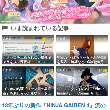
インタビュー
連載・特集一覧
いま読まれている記事
殿堂入り記事
SNS拡散数が数千以上！ ページビュー数万以上！ などな
ど。多くの人々に読まれた、電ファミ渾身の“殿堂入り”記
注目度
38357
注目度
9031
事をまとめました。
ゲームの企画書
名作ゲームクリエイターの方々に製作時のエピソードをお
聞きし、ヒットする企画（ゲーム）とは何か？を探ってい
「タバコを止められない猫耳キ
VTuber・ばあちゃるさんが引退
きます。
ャラを描く深夜枠アニメ」に視
を発表。時期などの詳細は8月9
聴者の一部から批判意見。違法
日15時からの配信で説明
赫本
注目度
7480
注目度
4499
薬物の使用と思しき描写も含め
この物語を解いてはいけない。『赫本』は、〈試験問題〉
て、BPOが議論を交わす
の形をした短編ホラー小説集です。
新世代に訊く
ゴッホの名画『ローヌ川の星月
ジャミロクワイの名曲「Virtual
これからのデジタルゲーム市場を担う若きクリエイター達
夜』をあしらった傘やトートバ
Insanity」「Cosmic Girl」
の姿を追い、彼らのルーツと情熱を探っていきます。
ッグなどが登場。8月7日21時よ
「Canned Heat」公式日本語字
り2日間限定で予約販売
幕付きMVがいきなり公開！
13年ぶりの新作『NINJA GAIDEN 4』流の
ゲーム世代の作家たち
「SUMMER SONIC 2026」での
ゲームに多大な影響を受けた作家さんに取材し、ゲームが