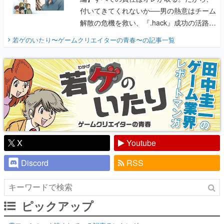
付いてきてくれないか──男の熱意はチーム
解散の危機を救い、『.hack』成功の活路を
開く。業界の快男児・松山 洋に流れる血は
若ゲのいたり〜ゲームクリエイターの青春〜
の記事一覧
『少年ジャンプ』色だった【若ゲのいた
り】
X
Youtube
Discord
RSS
ピックアップ