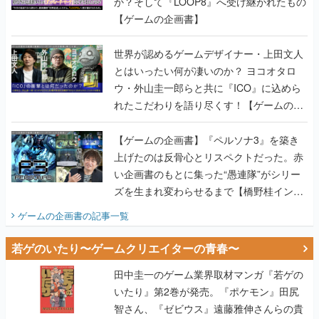
か？そして『LOOP8』へ受け継がれたもの
【ゲームの企画書】
世界が認めるゲームデザイナー・上田文人
とはいったい何が凄いのか？ ヨコオタロ
ウ・外山圭一郎らと共に『ICO』に込めら
れたこだわりを語り尽くす！【ゲームの企
画書】
【ゲームの企画書】『ペルソナ3』を築き
上げたのは反骨心とリスペクトだった。赤
い企画書のもとに集った“愚連隊”がシリー
ズを生まれ変わらせるまで【橋野桂インタ
ビュー】
ゲームの企画書
の記事一覧
若ゲのいたり〜ゲームクリエイターの青春〜
田中圭一のゲーム業界取材マンガ『若ゲの
いたり』第2巻が発売。『ポケモン』田尻
智さん、『ゼビウス』遠藤雅伸さんらの貴