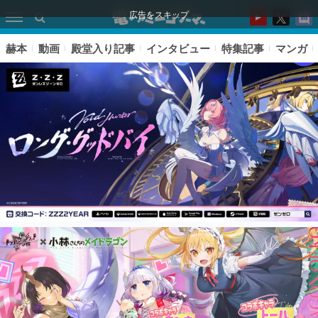
広告をスキップ
赫本
動画
殿堂入り記事
インタビュー
特集記事
マンガ
ピックアップ
電ファミのいま読まれている記事ランキング
アプリセール情報