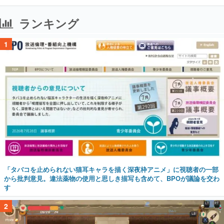
ランキング
1
「タバコを止められない猫耳キャラを描く深夜枠アニメ」に視聴者の一部
から批判意見。違法薬物の使用と思しき描写も含めて、BPOが議論を交わ
す
2