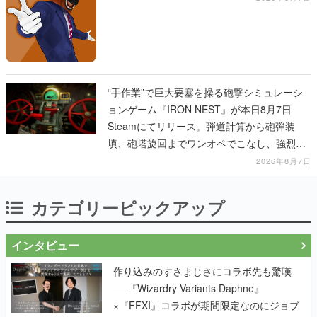
“手作業”で巨大要塞を操る砲撃シミュレーシ
ョンゲーム『IRON NEST』が本日8月7日
Steamにてリリース。弾道計算から砲弾装
填、砲塔旋回までワンオペでこなし、強烈な
一撃をブチかませるロマンある作品
2026年8月7日
カテゴリーピックアップ
インタビュー
作り込みのすさまじさにコラボ先も驚嘆
──『Wizardry Variants Daphne』
×『FFXI』コラボが期間限定なのにジョブ