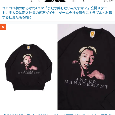
コロコロ初のゆるかわ4コマ『まだサ終しないんですか？』公開スター
ト。主人公は新入社員の侘石ダイヤ、ゲーム会社を舞台にトラブルへ対応
する社員たちを描く
5