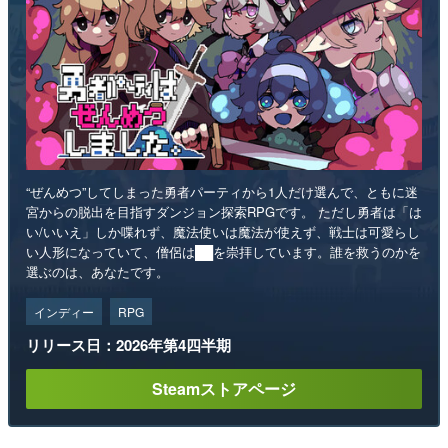
“ぜんめつ”してしまった勇者パーティから1人だけ選んで、ともに迷
宮からの脱出を目指すダンジョン探索RPGです。 ただし勇者は「は
い/いいえ」しか喋れず、魔法使いは魔法が使えず、戦士は可愛らし
い人形になっていて、僧侶は██を崇拝しています。誰を救うのかを
選ぶのは、あなたです。
インディー
RPG
リリース日：2026年第4四半期
Steamストアページ