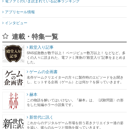
電ファミのいま読まれている記事ランキング
アプリセール情報
インタビュー
連載・特集一覧
殿堂入り記事
SNS拡散数が数千以上！ ページビュー数万以上！ などなど。多
くの人々に読まれた、電ファミ渾身の“殿堂入り”記事をまとめま
した。
ゲームの企画書
名作ゲームクリエイターの方々に製作時のエピソードをお聞き
し、ヒットする企画（ゲーム）とは何か？を探っていきます。
赫本
この物語を解いてはいけない。『赫本』は、〈試験問題〉の形
をした短編ホラー小説集です。
新世代に訊く
これからのデジタルゲーム市場を担う若きクリエイター達の姿
を追い、彼らのルーツと情熱を探っていきます。