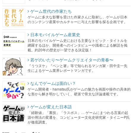
ゲーム世代の作家たち
ゲームに多大な影響を受けた作家さんに取材し、ゲームが日本
のコンテンツ産業やカルチャーに与えた影響を探る企画です。
日本モバイルゲーム産業史
日本のモバイルゲーム史における主要なトピック・タイトルを
網羅するほか、開発者へのインタビューや識者による解説を掲
載。約20年の歴史が一望できる決定版！
若ゲのいたり〜ゲームクリエイターの青春〜
『うつヌケ』『ペンと箸』等で知られるマンガ家・田中圭一先
生によるゲーム業界レポートマンガです。
なんでゲームは面白い？
ゲーム開発者・hamatsu氏がゲームの魅力を画面や操作の具体的
な形から解き明かしていく、硬派で骨太な評論連載です。
ゲームが変えた日本語
「経験値」「裏技」「ラスボス」… ゲームにまつわる言葉の起
源や用法の変遷を、コンピューター文化史研究家・タイニーP氏
が徹底調査。