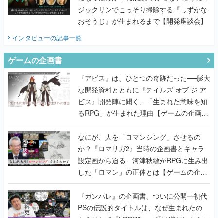
ジックリンでこっそり掃除する『しずかな
おそうじ』が生まれるまで【開発座談会】
インタビュー
の記事一覧
ゲームの企画書
『アビス』は、ひとつの奇跡だった──膨大
な開発資料とともに『テイルズ オブ ジ ア
ビス』開発陣に聞く、「生まれた意味を知
るRPG」が生まれた理由【ゲームの企画
書】
なにが、人を「ロマンシング」させるの
か？『ロマサガ2』当時の企画書とキャラ
設定画から迫る、河津秋敏がRPGに生み出
した「ロマン」の正体とは【ゲームの企画
書】
『ガンパレ』の企画書、ついに公開━初代
PSの伝説的タイトルは、なぜ生まれたの