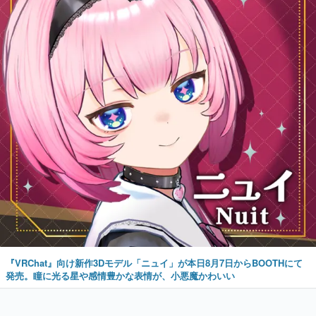
『VRChat』向け新作3Dモデル「ニュイ」が本日8月7日からBOOTHにて
発売。瞳に光る星や感情豊かな表情が、小悪魔かわいい