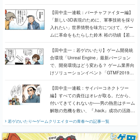
【若ゲのいたり最終回】
【田中圭一連載：バーチャファイター編】
「新しい3D表現のために、軍事技術を採り
入れたい」世界情勢を味方につけて、ゲー
ムに革命をもたらした鈴木 裕の功績【若ゲ
のいたり】
【田中圭一：若ゲのいたり】ゲーム開発統
合環境「Unreal Engine」最新バージョン
で、開発環境はどう変わる？ ゲーム業界向
けソリューションイベント「GTMF2019」
に行って、より理解を深めよう【PR】
【田中圭一連載：サイバーコネクトツー
編】すべての責任はオレが取る。だから、
付いてきてくれないか──男の熱意はチーム
解散の危機を救い、『.hack』成功の活路を
開く。業界の快男児・松山 洋に流れる血は
若ゲのいたり〜ゲームクリエイターの青春〜
の記事一覧
『少年ジャンプ』色だった【若ゲのいた
り】