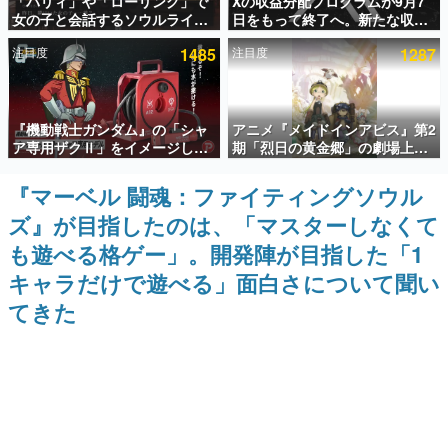
「パリィ」や「ローリング」で
Xの収益分配プログラムが9月7
女の子と会話するソウルライク
日をもって終了へ。新たな収益
インタビュー
恋愛ゲーム『小早川さんはソウ
化制度「Original Content
注目度
1485
注目度
1287
ルライク』無料公開。返事に失
Rewards Program」を発表
連載・特集一覧
敗すると「YOU DIED」
殿堂入り記事
『機動戦士ガンダム』の「シャ
アニメ『メイドインアビス』第2
SNS拡散数が数千以上！ ページビュー数万以上！ などな
ど。多くの人々に読まれた、電ファミ渾身の“殿堂入り”記
ア専用ザクⅡ」をイメージした
期「烈日の黄金郷」の劇場上映
事をまとめました。
散水ホースリールが予約開始。
が決定！レグ役・伊瀬茉莉也さ
本体にはシャアのパーソナルマ
んらが登壇する舞台挨拶も実施
『マーベル 闘魂：ファイティングソウル
ゲームの企画書
ークやジオン公国軍のエンブレ
名作ゲームクリエイターの方々に製作時のエピソードをお
ズ』が目指したのは、「マスターしなくて
ム、型式番号などを配置
聞きし、ヒットする企画（ゲーム）とは何か？を探ってい
きます。
も遊べる格ゲー」。開発陣が目指した「1
赫本
キャラだけで遊べる」面白さについて聞い
この物語を解いてはいけない。『赫本』は、〈試験問題〉
てきた
の形をした短編ホラー小説集です。
新世代に訊く
これからのデジタルゲーム市場を担う若きクリエイター達
の姿を追い、彼らのルーツと情熱を探っていきます。
ゲーム世代の作家たち
ゲームに多大な影響を受けた作家さんに取材し、ゲームが