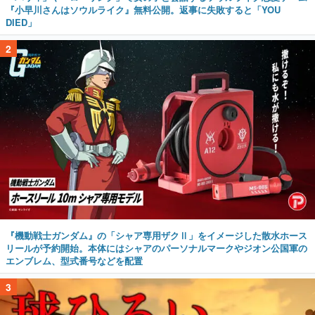
『小早川さんはソウルライク』無料公開。返事に失敗すると「YOU
DIED」
2
『機動戦士ガンダム』の「シャア専用ザクⅡ」をイメージした散水ホース
リールが予約開始。本体にはシャアのパーソナルマークやジオン公国軍の
エンブレム、型式番号などを配置
3