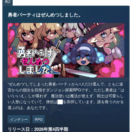
AD
勇者パーティはぜんめつしました。
“ぜんめつ”してしまった勇者パーティから1人だけ選んで、ともに迷
宮からの脱出を目指すダンジョン探索RPGです。 ただし勇者は「は
い/いいえ」しか喋れず、魔法使いは魔法が使えず、戦士は可愛らし
い人形になっていて、僧侶は██を崇拝しています。誰を救うのかを
選ぶのは、あなたです。
インディー
RPG
リリース日：2026年第4四半期