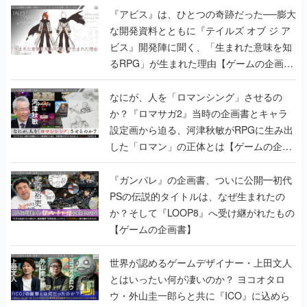
『アビス』は、ひとつの奇跡だった──膨大
な開発資料とともに『テイルズ オブ ジ ア
ビス』開発陣に聞く、「生まれた意味を知
るRPG」が生まれた理由【ゲームの企画
書】
なにが、人を「ロマンシング」させるの
か？『ロマサガ2』当時の企画書とキャラ
設定画から迫る、河津秋敏がRPGに生み出
した「ロマン」の正体とは【ゲームの企画
書】
『ガンパレ』の企画書、ついに公開━初代
PSの伝説的タイトルは、なぜ生まれたの
か？そして『LOOP8』へ受け継がれたもの
【ゲームの企画書】
世界が認めるゲームデザイナー・上田文人
とはいったい何が凄いのか？ ヨコオタロ
ウ・外山圭一郎らと共に『ICO』に込めら