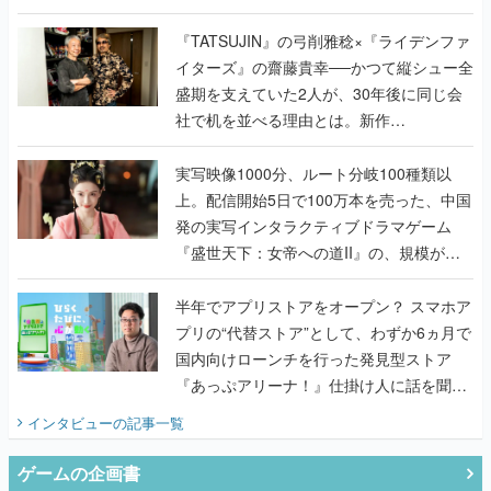
で作り込まれた理由を両ディレクターに聞
く
『TATSUJIN』の弓削雅稔×『ライデンファ
イターズ』の齋藤貴幸──かつて縦シュー全
盛期を支えていた2人が、30年後に同じ会
社で机を並べる理由とは。新作
『TATSUJIN EXTREME』で初タッグを組
んだレジェンド2人に訊く開発秘話
実写映像1000分、ルート分岐100種類以
上。配信開始5日で100万本を売った、中国
発の実写インタラクティブドラマゲーム
『盛世天下：女帝への道II』の、規模が違
うこだわりをプロデューサーに聞いた
半年でアプリストアをオープン？ スマホア
プリの“代替ストア”として、わずか6ヵ月で
国内向けローンチを行った発見型ストア
『あっぷアリーナ！』仕掛け人に話を聞い
てみた
インタビュー
の記事一覧
ゲームの企画書