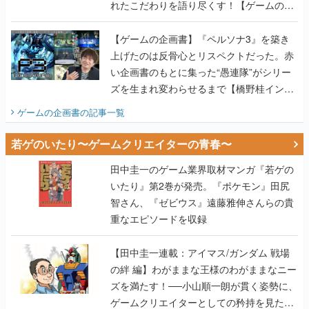
れたこだわりを語り尽くす！【ゲームの企
画書】
【ゲームの企画書】『ペルソナ3』を築き
上げたのは反骨心とリスペクトだった。赤
い企画書のもとに集った“愚連隊”がシリー
ズを生まれ変わらせるまで【橋野桂インタ
ビュー】
ゲームの企画書
の記事一覧
若ゲのいたり〜ゲームクリエイターの青春〜
田中圭一のゲーム業界取材マンガ『若ゲの
いたり』第2巻が発売。『ポケモン』田尻
智さん、『ゼビウス』遠藤雅伸さんらの貴
重なエピソードを収録
【田中圭一連載：アイマス/ガンダム 戦場
の絆 編】わがままな王様のわがままなニー
ズを満たす！──小山順一朗が貫く姿勢に、
ゲームクリエイターとしての矜持を見た