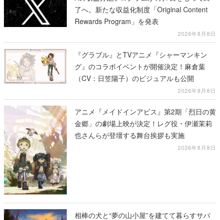
了へ。新たな収益化制度「Original Content
Rewards Program」を発表
2026年8月8日
『グラブル』とTVアニメ『シャーマンキン
グ』のコラボイベントが開催決定！麻倉葉
（CV：日笠陽子）のビジュアルも公開
2026年8月8日
アニメ『メイドインアビス』第2期「烈日の黄
金郷」の劇場上映が決定！レグ役・伊瀬茉莉
也さんらが登壇する舞台挨拶も実施
2026年8月8日
相棒の犬と“夢の山小屋”を建てて暮らすサバ