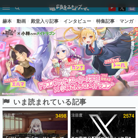
広告をスキップ
赫本
動画
殿堂入り記事
インタビュー
特集記事
マンガ
いま読まれている記事
ピックアップ
注目度
3498
注目度
2574
電ファミのいま読まれている記事ランキング
アプリセール情報