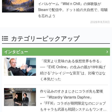
イバルゲーム『Wild n Chill』の体験版が
Steamで配信中。ドット絵の大自然で、喧騒
を忘れよう
2026年8月8日
カテゴリーピックアップ
インタビュー
「現実より意味のある仮想世界を作る」
──『EVE Online』の生みの親が18年掲げ
続ける”クレイジーな宣言”は、比喩ではな
く本気だった
作り込みのすさまじさにコラボ先も驚嘆
──『Wizardry Variants Daphne』
×『FFXI』コラボが期間限定なのにジョブ
もキャラも武器も戦闘システムもワンオフ