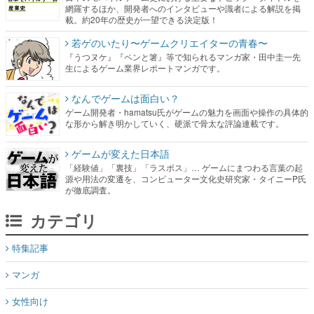
網羅するほか、開発者へのインタビューや識者による解説を掲
載。約20年の歴史が一望できる決定版！
若ゲのいたり〜ゲームクリエイターの青春〜
『うつヌケ』『ペンと箸』等で知られるマンガ家・田中圭一先
生によるゲーム業界レポートマンガです。
なんでゲームは面白い？
ゲーム開発者・hamatsu氏がゲームの魅力を画面や操作の具体的
な形から解き明かしていく、硬派で骨太な評論連載です。
ゲームが変えた日本語
「経験値」「裏技」「ラスボス」… ゲームにまつわる言葉の起
源や用法の変遷を、コンピューター文化史研究家・タイニーP氏
が徹底調査。
カテゴリ
特集記事
マンガ
女性向け