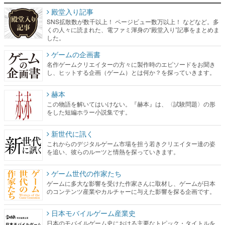
殿堂入り記事
SNS拡散数が数千以上！ ページビュー数万以上！ などなど。多
くの人々に読まれた、電ファミ渾身の“殿堂入り”記事をまとめま
した。
ゲームの企画書
名作ゲームクリエイターの方々に製作時のエピソードをお聞き
し、ヒットする企画（ゲーム）とは何か？を探っていきます。
赫本
この物語を解いてはいけない。『赫本』は、〈試験問題〉の形
をした短編ホラー小説集です。
新世代に訊く
これからのデジタルゲーム市場を担う若きクリエイター達の姿
を追い、彼らのルーツと情熱を探っていきます。
ゲーム世代の作家たち
ゲームに多大な影響を受けた作家さんに取材し、ゲームが日本
のコンテンツ産業やカルチャーに与えた影響を探る企画です。
日本モバイルゲーム産業史
日本のモバイルゲーム史における主要なトピック・タイトルを