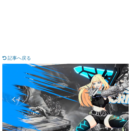
日本のコンテンツ産業やカルチャーに与えた影響を探る企
画です。
日本モバイルゲーム産業史
日本のモバイルゲーム史における主要なトピック・タイト
ルを網羅するほか、開発者へのインタビューや識者による
解説を掲載。約20年の歴史が一望できる決定版！
若ゲのいたり〜ゲームクリエイターの青春〜
『うつヌケ』『ペンと箸』等で知られるマンガ家・田中圭
一先生によるゲーム業界レポートマンガです。
記事へ戻る
なんでゲームは面白い？
ゲーム開発者・hamatsu氏がゲームの魅力を画面や操作の
具体的な形から解き明かしていく、硬派で骨太な評論連載
です。
ゲームが変えた日本語
「経験値」「裏技」「ラスボス」… ゲームにまつわる言葉
の起源や用法の変遷を、コンピューター文化史研究家・タ
イニーP氏が徹底調査。
カテゴリ
5 / 11
特集記事