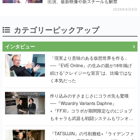
出演、最新映像や新スチールも解禁
2026年8月9日
カテゴリーピックアップ
インタビュー
「現実より意味のある仮想世界を作る」
──『EVE Online』の生みの親が18年掲げ
続ける”クレイジーな宣言”は、比喩ではな
く本気だった
作り込みのすさまじさにコラボ先も驚嘆
──『Wizardry Variants Daphne』
×『FFXI』コラボが期間限定なのにジョブ
もキャラも武器も戦闘システムもワンオフ
で作り込まれた理由を両ディレクターに聞
く
『TATSUJIN』の弓削雅稔×『ライデンファ