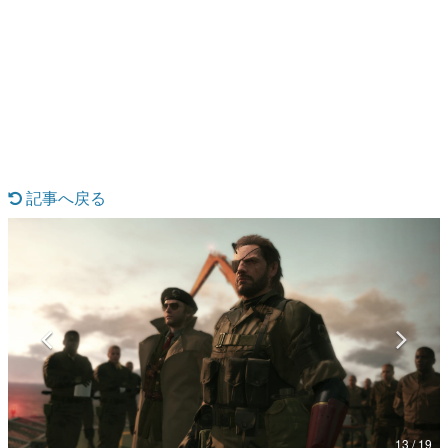
日本のコンテンツ産業やカルチャーに与えた影響を探る企
画です。
日本モバイルゲーム産業史
日本のモバイルゲーム史における主要なトピック・タイト
ルを網羅するほか、開発者へのインタビューや識者による
解説を掲載。約20年の歴史が一望できる決定版！
若ゲのいたり〜ゲームクリエイターの青春〜
『うつヌケ』『ペンと箸』等で知られるマンガ家・田中圭
一先生によるゲーム業界レポートマンガです。
記事へ戻る
なんでゲームは面白い？
ゲーム開発者・hamatsu氏がゲームの魅力を画面や操作の
具体的な形から解き明かしていく、硬派で骨太な評論連載
です。
ゲームが変えた日本語
「経験値」「裏技」「ラスボス」… ゲームにまつわる言葉
の起源や用法の変遷を、コンピューター文化史研究家・タ
イニーP氏が徹底調査。
カテゴリ
13 / 19
特集記事