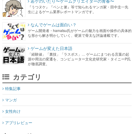
若ゲのいたり〜ゲームクリエイターの青春〜
『うつヌケ』『ペンと箸』等で知られるマンガ家・田中圭一先
生によるゲーム業界レポートマンガです。
なんでゲームは面白い？
ゲーム開発者・hamatsu氏がゲームの魅力を画面や操作の具体的
な形から解き明かしていく、硬派で骨太な評論連載です。
ゲームが変えた日本語
「経験値」「裏技」「ラスボス」… ゲームにまつわる言葉の起
源や用法の変遷を、コンピューター文化史研究家・タイニーP氏
が徹底調査。
カテゴリ
特集記事
マンガ
女性向け
アプリレビュー