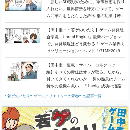
「新しい3D表現のために、軍事技術を採り
入れたい」世界情勢を味方につけて、ゲー
ムに革命をもたらした鈴木 裕の功績【若ゲ
のいたり】
【田中圭一：若ゲのいたり】ゲーム開発統
合環境「Unreal Engine」最新バージョン
で、開発環境はどう変わる？ ゲーム業界向
けソリューションイベント「GTMF2019」
に行って、より理解を深めよう【PR】
【田中圭一連載：サイバーコネクトツー
編】すべての責任はオレが取る。だから、
付いてきてくれないか──男の熱意はチーム
解散の危機を救い、『.hack』成功の活路を
開く。業界の快男児・松山 洋に流れる血は
若ゲのいたり〜ゲームクリエイターの青春〜
の記事一覧
『少年ジャンプ』色だった【若ゲのいた
り】