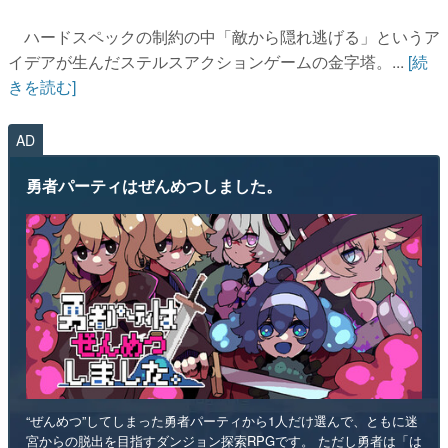
ハードスペックの制約の中「敵から隠れ逃げる」というア
イデアが生んだステルスアクションゲームの金字塔。...
[続
きを読む]
AD
勇者パーティはぜんめつしました。
“ぜんめつ”してしまった勇者パーティから1人だけ選んで、ともに迷
宮からの脱出を目指すダンジョン探索RPGです。 ただし勇者は「は