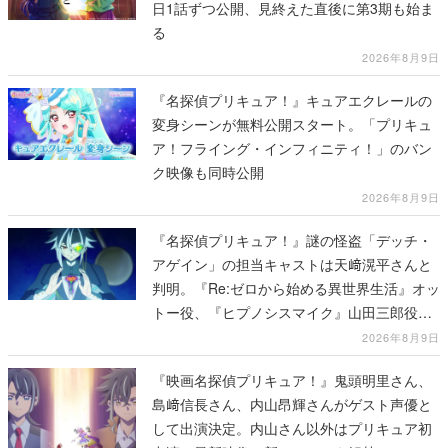
日1話ずつ公開、見終えた直後に第3期も始ま
る
2026年8月9日
『名探偵プリキュア！』キュアエクレールの
変身シーンが無料公開スタート。「プリキュ
ア！フライング・インフィニティ！」のバン
ク映像も同時公開
2026年8月9日
『名探偵プリキュア！』謎の怪盗「デッチ・
アゲイン」の担当キャストは天﨑滉平さんと
判明。『Re:ゼロから始める異世界生活』オッ
トー役、『ヒプノシスマイク』山田三郎役な
ど
2026年8月9日
『映画名探偵プリキュア！』鬼頭明里さん、
島﨑信長さん、内山昂輝さんがゲスト声優と
して出演決定。内山さん以外はプリキュア初