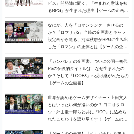
ビス』開発陣に聞く、「生まれた意味を知
るRPG」が生まれた理由【ゲームの企画
書】
なにが、人を「ロマンシング」させるの
か？『ロマサガ2』当時の企画書とキャラ
設定画から迫る、河津秋敏がRPGに生み出
した「ロマン」の正体とは【ゲームの企画
書】
『ガンパレ』の企画書、ついに公開━初代
PSの伝説的タイトルは、なぜ生まれたの
か？そして『LOOP8』へ受け継がれたもの
【ゲームの企画書】
世界が認めるゲームデザイナー・上田文人
とはいったい何が凄いのか？ ヨコオタロ
ウ・外山圭一郎らと共に『ICO』に込めら
れたこだわりを語り尽くす！【ゲームの企
画書】
【ゲームの企画書】『ペルソナ3』を築き