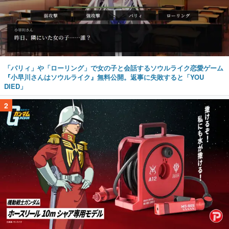
「パリィ」や「ローリング」で女の子と会話するソウルライク恋愛ゲーム
『小早川さんはソウルライク』無料公開。返事に失敗すると「YOU
DIED」
2