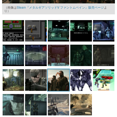
（画像は
Steam『メタルギアソリッドV ファントムペイン』販売ページ
よ
マンガ
り）
女性向け
アプリレビュー
その他
電ファミニコゲーマーとは？
運営：株式会社マレ