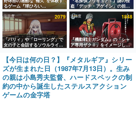
野球部の過酷な“補欠”を体験す
『名探偵プリキュア！』謎の怪
るゲーム『球ひろい
盗「デッチ・アゲイン」の担当
インタビュー
Simulator』が「1件」のウィッ
キャストは天﨑滉平さんと判
注目度
2079
注目度
1848
シュリストをもとにチェコ語に
明。『Re:ゼロから始める異世
連載・特集一覧
対応しSNSで話題に。『キング
界生活』オットー役、『ヒプノ
ダム・カム』開発元やチェコの
シスマイク』山田三郎役など
プロ野球選手から称賛の声
殿堂入り記事
「パリィ」や「ローリング」で
『機動戦士ガンダム』の「シャ
SNS拡散数が数千以上！ ページビュー数万以上！ などな
ど。多くの人々に読まれた、電ファミ渾身の“殿堂入り”記
女の子と会話するソウルライク
ア専用ザクⅡ」をイメージした
事をまとめました。
恋愛ゲーム『小早川さんはソウ
散水ホースリールが予約開始。
ルライク』無料公開。返事に失
本体にはシャアのパーソナルマ
【今日は何の日？】『メタルギア』シリー
ゲームの企画書
敗すると「YOU DIED」
ークやジオン公国軍のエンブレ
名作ゲームクリエイターの方々に製作時のエピソードをお
ズが生まれた日（1987年7月13日）。生み
ム、型式番号などを配置
聞きし、ヒットする企画（ゲーム）とは何か？を探ってい
きます。
の親は小島秀夫監督、ハードスペックの制
赫本
約の中から誕生したステルスアクション
この物語を解いてはいけない。『赫本』は、〈試験問題〉
ゲームの金字塔
の形をした短編ホラー小説集です。
新世代に訊く
これからのデジタルゲーム市場を担う若きクリエイター達
の姿を追い、彼らのルーツと情熱を探っていきます。
ゲーム世代の作家たち
ゲームに多大な影響を受けた作家さんに取材し、ゲームが