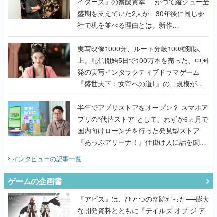
イターズ』の齋藤貴幸──かつて縦シュー全
盛期を支えていた2人が、30年後に同じ会
社で机を並べる理由とは。新作
『TATSUJIN EXTREME』で初タッグを組
んだレジェンド2人に訊く開発秘話
実写映像1000分、ルート分岐100種類以
上。配信開始5日で100万本を売った、中国
発の実写インタラクティブドラマゲーム
『盛世天下：女帝への道II』の、規模が違
うこだわりをプロデューサーに聞いた
半年でアプリストアをオープン？ スマホア
プリの“代替ストア”として、わずか6ヵ月で
国内向けローンチを行った発見型ストア
『あっぷアリーナ！』仕掛け人に話を聞い
てみた
インタビュー
の記事一覧
ゲームの企画書
『アビス』は、ひとつの奇跡だった──膨大
な開発資料とともに『テイルズ オブ ジ ア