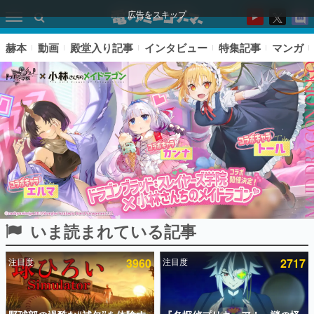
広告をスキップ
赫本
動画
殿堂入り記事
インタビュー
特集記事
マンガ
いま読まれている記事
ピックアップ
注目度
3960
注目度
2717
電ファミのいま読まれている記事ランキング
アプリセール情報