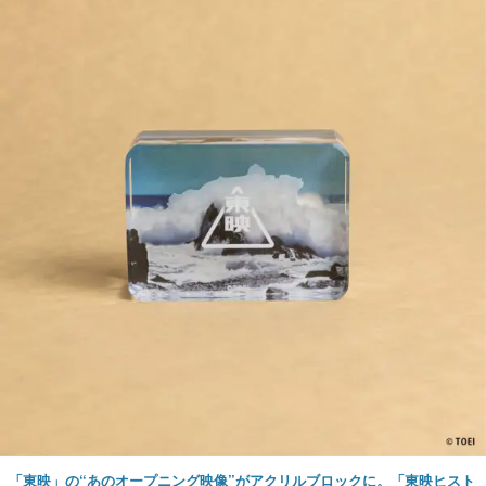
「東映」の“あのオープニング映像”がアクリルブロックに。「東映ヒスト