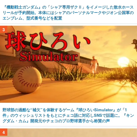
『機動戦士ガンダム』の「シャア専用ザクⅡ」をイメージした散水ホース
リールが予約開始。本体にはシャアのパーソナルマークやジオン公国軍の
エンブレム、型式番号などを配置
3
野球部の過酷な“補欠”を体験するゲーム『球ひろいSimulator』が「1
件」のウィッシュリストをもとにチェコ語に対応しSNSで話題に。『キン
グダム・カム』開発元やチェコのプロ野球選手から称賛の声
4