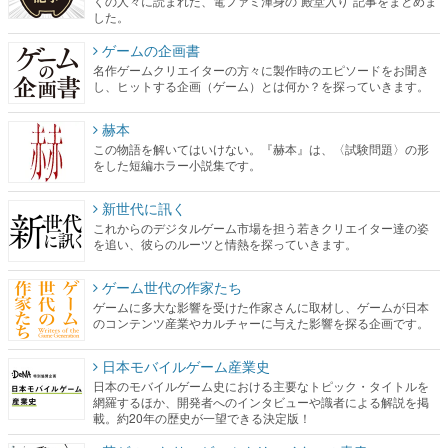
くの人々に読まれた、電ファミ渾身の“殿堂入り”記事をまとめま
した。
ゲームの企画書
名作ゲームクリエイターの方々に製作時のエピソードをお聞き
し、ヒットする企画（ゲーム）とは何か？を探っていきます。
赫本
この物語を解いてはいけない。『赫本』は、〈試験問題〉の形
をした短編ホラー小説集です。
新世代に訊く
これからのデジタルゲーム市場を担う若きクリエイター達の姿
を追い、彼らのルーツと情熱を探っていきます。
ゲーム世代の作家たち
ゲームに多大な影響を受けた作家さんに取材し、ゲームが日本
のコンテンツ産業やカルチャーに与えた影響を探る企画です。
日本モバイルゲーム産業史
日本のモバイルゲーム史における主要なトピック・タイトルを
網羅するほか、開発者へのインタビューや識者による解説を掲
載。約20年の歴史が一望できる決定版！