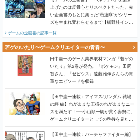
上げたのは反骨心とリスペクトだった。赤
い企画書のもとに集った“愚連隊”がシリー
ズを生まれ変わらせるまで【橋野桂インタ
ビュー】
ゲームの企画書
の記事一覧
若ゲのいたり〜ゲームクリエイターの青春〜
田中圭一のゲーム業界取材マンガ『若ゲの
いたり』第2巻が発売。『ポケモン』田尻
智さん、『ゼビウス』遠藤雅伸さんらの貴
重なエピソードを収録
【田中圭一連載：アイマス/ガンダム 戦場
の絆 編】わがままな王様のわがままなニー
ズを満たす！──小山順一朗が貫く姿勢に、
ゲームクリエイターとしての矜持を見た
【若ゲのいたり最終回】
【田中圭一連載：バーチャファイター編】