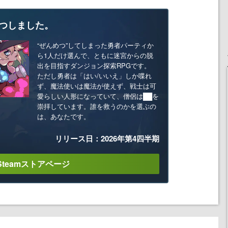
つしました。
“ぜんめつ”してしまった勇者パーティか
ら1人だけ選んで、ともに迷宮からの脱
出を目指すダンジョン探索RPGです。
ただし勇者は「はい/いいえ」しか喋れ
ず、魔法使いは魔法が使えず、戦士は可
愛らしい人形になっていて、僧侶は██を
崇拝しています。誰を救うのかを選ぶの
は、あなたです。
リリース日：2026年第4四半期
Steamストアページ