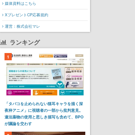
媒体資料はこちら
XプレゼントCP応募規約
運営：株式会社マレ
ランキング
1
「タバコを止められない猫耳キャラを描く深
夜枠アニメ」に視聴者の一部から批判意見。
違法薬物の使用と思しき描写も含めて、BPO
が議論を交わす