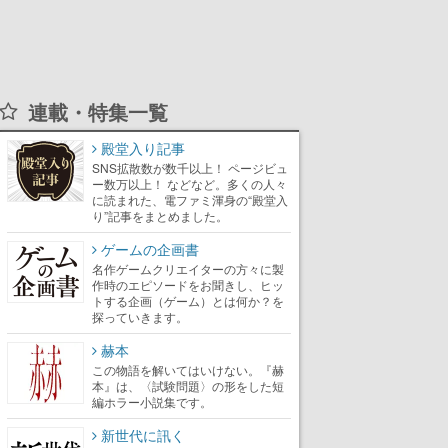
連載・特集一覧
殿堂入り記事
SNS拡散数が数千以上！ ページビュ
ー数万以上！ などなど。多くの人々
に読まれた、電ファミ渾身の“殿堂入
り”記事をまとめました。
ゲームの企画書
名作ゲームクリエイターの方々に製
作時のエピソードをお聞きし、ヒッ
トする企画（ゲーム）とは何か？を
探っていきます。
赫本
この物語を解いてはいけない。『赫
本』は、〈試験問題〉の形をした短
編ホラー小説集です。
新世代に訊く