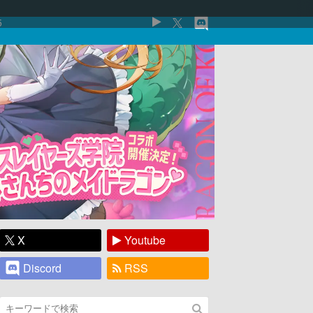
5
X
Youtube
Discord
RSS