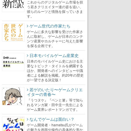
これからのデジタルゲーム市場を担
う若きクリエイター達の姿を追い、
彼らのルーツと情熱を探っていきま
す。
ゲーム世代の作家たち
ゲームに多大な影響を受けた作家さ
んに取材し、ゲームが日本のコンテ
ンツ産業やカルチャーに与えた影響
を探る企画です。
日本モバイルゲーム産業史
日本のモバイルゲーム史における主
要なトピック・タイトルを網羅する
ほか、開発者へのインタビューや識
者による解説を掲載。約20年の歴史
が一望できる決定版！
若ゲのいたり〜ゲームクリエ
イターの青春〜
『うつヌケ』『ペンと箸』等で知ら
れるマンガ家・田中圭一先生による
ゲーム業界レポートマンガです。
なんでゲームは面白い？
ゲーム開発者・hamatsu氏がゲーム
の魅力を画面や操作の具体的な形か