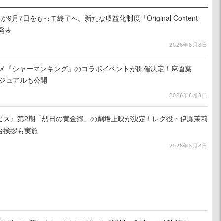
月7日をもって終了へ。新たな収益化制度「Original Content
を発表
2026年8月8日
ニメ『シャーマンキング』のコラボイベントが開催決定！麻倉葉
ビジュアルも公開
2026年8月8日
ビス』第2期「烈日の黄金郷」の劇場上映が決定！レグ役・伊瀬茉莉
台挨拶も実施
2026年8月8日