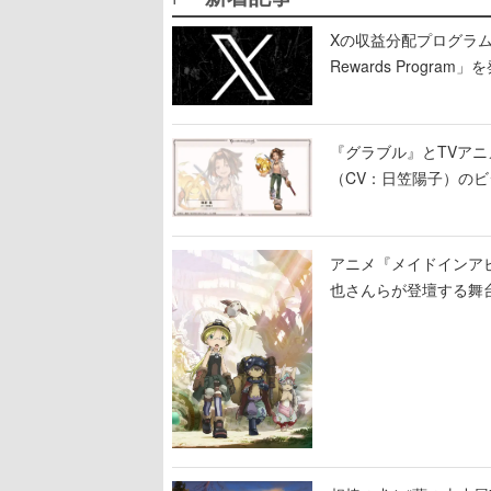
Xの収益分配プログラムが9
Rewards Program」
『グラブル』とTVア
（CV：日笠陽子）の
アニメ『メイドインア
也さんらが登壇する舞