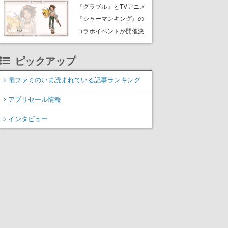
Rewards Program」を発
『グラブル』とTVアニメ
表
『シャーマンキング』の
コラボイベントが開催決
定！麻倉葉（CV：日笠陽
子）のビジュアルも公開
ピックアップ
電ファミのいま読まれている記事ランキング
アプリセール情報
インタビュー