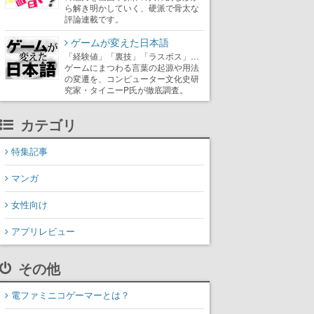
ら解き明かしていく、硬派で骨太な
評論連載です。
ゲームが変えた日本語
「経験値」「裏技」「ラスボス」…
ゲームにまつわる言葉の起源や用法
の変遷を、コンピューター文化史研
究家・タイニーP氏が徹底調査。
カテゴリ
特集記事
マンガ
女性向け
アプリレビュー
その他
電ファミニコゲーマーとは？