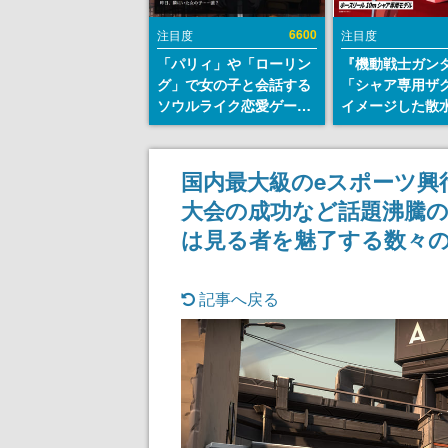
6600
注目度
注目度
「パリィ」や「ローリン
『機動戦士ガン
グ」で女の子と会話する
「シャア専用ザ
ソウルライク恋愛ゲーム
イメージした散
『小早川さんはソウルラ
リールが予約開
イク』無料公開。返事に
にはシャアのパ
失敗すると「YOU
マークやジオン
国内最大級のeスポーツ興
DIED」
エンブレム、型
大会の成功など話題沸騰のF
どを配置
は見る者を魅了する数々
記事へ戻る