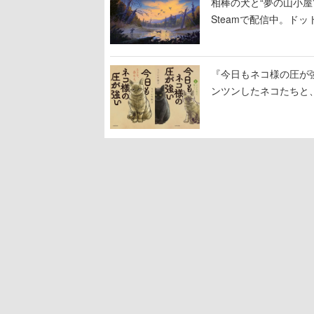
相棒の犬と“夢の山小屋”
Steamで配信中。ド
『今日もネコ様の圧が
ンツンしたネコたちと