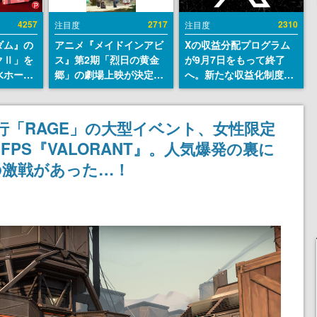
4257
2717
2310
注目度
注目度
ダム』の
アニメ『メイドインアビ
Xの収益分配プログラム
クⅡ」を
ス』第2期「烈日の黄金
が9月7日をもって終了
水ホース
郷」の劇場上映が決定！
へ。新たな収益化制度
始。本体
レグ役・伊瀬茉莉也さん
「Original Content
ーソナル
らが登壇する舞台挨拶も
Rewards Program」を
公国軍の
実施
発表
行「RAGE」の大型イベント、女性限定
式番号な
PS『VALORANT』。人気爆発の裏に
の激戦があった…！