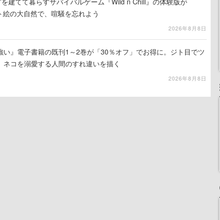
を建てて暮らすサバイバルゲーム『Wild n Chill』の体験版が
ット絵の大自然で、喧騒を忘れよう
2026年8月8日
強い』電子書籍の既刊1～2巻が「30％オフ」でお得に。ジト目でツ
、ネコを溺愛する人間のすれ違いを描く
2026年8月8日