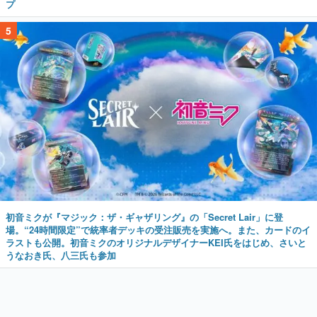
プ
5
初音ミクが『マジック：ザ・ギャザリング』の「Secret Lair」に登
場。“24時間限定”で統率者デッキの受注販売を実施へ。また、カードのイ
ラストも公開。初音ミクのオリジナルデザイナーKEI氏をはじめ、さいと
うなおき氏、八三氏も参加