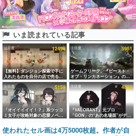
インタビュー
連載・特集一覧
いま読まれている記事
殿堂入り記事
SNS拡散数が数千以上！ ページビュー数万以上！ などな
ど。多くの人々に読まれた、電ファミ渾身の“殿堂入り”記
注目度
12496
注目度
5951
事をまとめました。
ゲームの企画書
名作ゲームクリエイターの方々に製作時のエピソードをお
聞きし、ヒットする企画（ゲーム）とは何か？を探ってい
【無料】ダンジョン探索で手に
ゲームフリーク、『ビースト・
きます。
入れたものを自分の店で売るゲ
オブ・リンカネーション』の継
ーム『Moonlighter』がSteam
続的なアプデ方針を表明。ユー
赫本
注目度
5159
注目度
4862
にて無料配布中！続編
ザーからの意見を真摯に受け止
この物語を解いてはいけない。『赫本』は、〈試験問題〉
『Moonlighter 2』の9月2日正
めて対応へ。修正パッチは約1週
の形をした短編ホラー小説集です。
式リリースを記念したキャンペ
間以内に配信される予定
ーン
新世代に訊く
「オイイイイイ！？」系ツッコ
『VALORANT』元プロ
これからのデジタルゲーム市場を担う若きクリエイター達
ミ女子が攻略対象の恋愛ノベル
「GON」の“あの名場面”がデザ
の姿を追い、彼らのルーツと情熱を探っていきます。
ゲーム『美術部カノジョ』
インされた新作グッズが本日8月
Steamストアページが公開。
5日より期間限定で発売。Tシャ
使われたセル画は4万5000枚超。作者が自
ゲーム世代の作家たち
「お前らーそろそろ自重しろ
ツやコインケース、アクキーな
ゲームに多大な影響を受けた作家さんに取材し、ゲームが