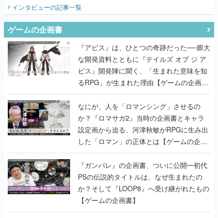
インタビュー
の記事一覧
ゲームの企画書
『アビス』は、ひとつの奇跡だった──膨大
な開発資料とともに『テイルズ オブ ジ ア
ビス』開発陣に聞く、「生まれた意味を知
るRPG」が生まれた理由【ゲームの企画
書】
なにが、人を「ロマンシング」させるの
か？『ロマサガ2』当時の企画書とキャラ
設定画から迫る、河津秋敏がRPGに生み出
した「ロマン」の正体とは【ゲームの企画
書】
『ガンパレ』の企画書、ついに公開━初代
PSの伝説的タイトルは、なぜ生まれたの
か？そして『LOOP8』へ受け継がれたもの
【ゲームの企画書】