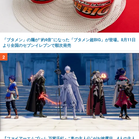
「ブタメン」の麺が“約4倍”になった「ブタメン超BIG」が登場。8月11日
より全国のセブンイレブンで順次発売
2
『ファイアーエムブレム 万紫千紅』“真の主人公”がお披露目。4人の主人