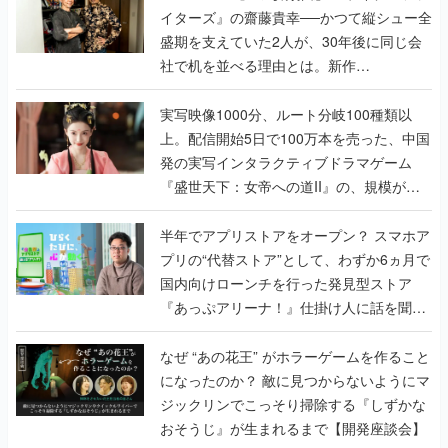
イターズ』の齋藤貴幸──かつて縦シュー全
盛期を支えていた2人が、30年後に同じ会
社で机を並べる理由とは。新作
『TATSUJIN EXTREME』で初タッグを組
んだレジェンド2人に訊く開発秘話
実写映像1000分、ルート分岐100種類以
上。配信開始5日で100万本を売った、中国
発の実写インタラクティブドラマゲーム
『盛世天下：女帝への道II』の、規模が違
うこだわりをプロデューサーに聞いた
半年でアプリストアをオープン？ スマホア
プリの“代替ストア”として、わずか6ヵ月で
国内向けローンチを行った発見型ストア
『あっぷアリーナ！』仕掛け人に話を聞い
てみた
なぜ “あの花王” がホラーゲームを作ること
になったのか？ 敵に見つからないようにマ
ジックリンでこっそり掃除する『しずかな
おそうじ』が生まれるまで【開発座談会】