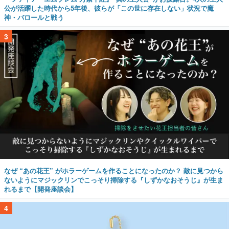
公が活躍した時代から5年後、彼らが「この世に存在しない」状況で魔
神・バロールと戦う
3
なぜ “あの花王” がホラーゲームを作ることになったのか？ 敵に見つから
ないようにマジックリンでこっそり掃除する『しずかなおそうじ』が生ま
れるまで【開発座談会】
4