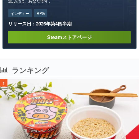
選ぶのは、あなたです。
インディー
RPG
リリース日：2026年第4四半期
Steamストアページ
ランキング
1