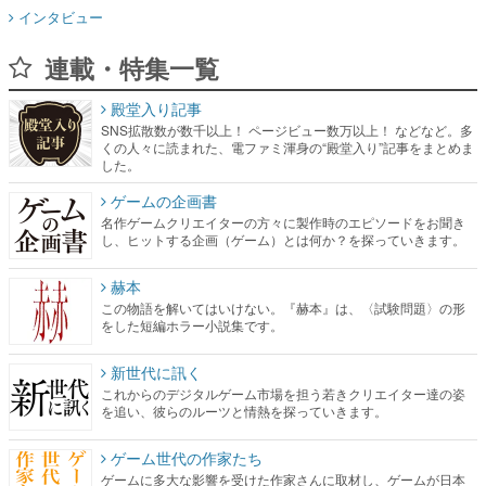
インタビュー
連載・特集一覧
殿堂入り記事
SNS拡散数が数千以上！ ページビュー数万以上！ などなど。多
くの人々に読まれた、電ファミ渾身の“殿堂入り”記事をまとめま
した。
ゲームの企画書
名作ゲームクリエイターの方々に製作時のエピソードをお聞き
し、ヒットする企画（ゲーム）とは何か？を探っていきます。
赫本
この物語を解いてはいけない。『赫本』は、〈試験問題〉の形
をした短編ホラー小説集です。
新世代に訊く
これからのデジタルゲーム市場を担う若きクリエイター達の姿
を追い、彼らのルーツと情熱を探っていきます。
ゲーム世代の作家たち
ゲームに多大な影響を受けた作家さんに取材し、ゲームが日本