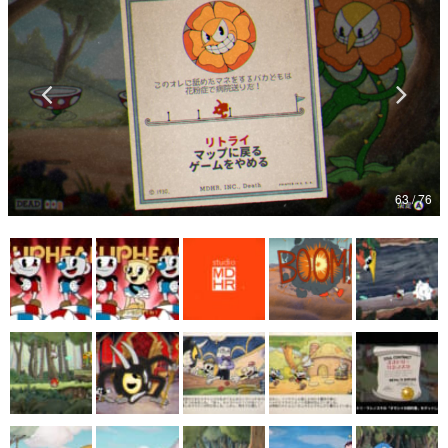
マンガ
女性向け
アプリレビュー
その他
63 / 76
電ファミニコゲーマーとは？
運営：株式会社マレ