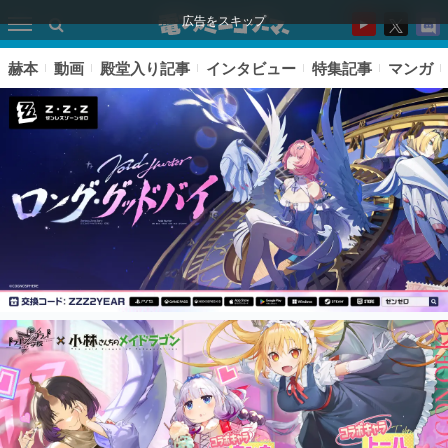
広告をスキップ
赫本
動画
殿堂入り記事
インタビュー
特集記事
マンガ
ピックアップ
電ファミのいま読まれている記事ランキング
アプリセール情報