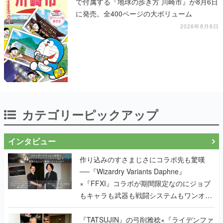
で付属する『地球の歩き方 川崎市』が8月6日
に発売。全400ページの大ボリューム
2026年8月6日
カテゴリーピックアップ
インタビュー
作り込みのすさまじさにコラボ先も驚嘆
──『Wizardry Variants Daphne』
×『FFXI』コラボが期間限定なのにジョブ
もキャラも武器も戦闘システムもワンオフ
で作り込まれた理由を両ディレクターに聞
く
『TATSUJIN』の弓削雅稔×『ライデンファ