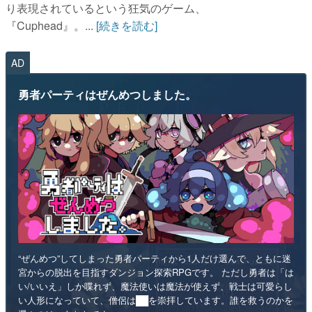
り表現されているという狂気のゲーム、
『Cuphead』。...
[続きを読む]
AD
勇者パーティはぜんめつしました。
“ぜんめつ”してしまった勇者パーティから1人だけ選んで、ともに迷
宮からの脱出を目指すダンジョン探索RPGです。 ただし勇者は「は
い/いいえ」しか喋れず、魔法使いは魔法が使えず、戦士は可愛らし
い人形になっていて、僧侶は██を崇拝しています。誰を救うのかを