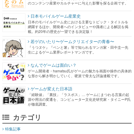
のコンテンツ産業やカルチャーに与えた影響を探る企画です。
日本モバイルゲーム産業史
日本のモバイルゲーム史における主要なトピック・タイトルを
網羅するほか、開発者へのインタビューや識者による解説を掲
載。約20年の歴史が一望できる決定版！
若ゲのいたり〜ゲームクリエイターの青春〜
『うつヌケ』『ペンと箸』等で知られるマンガ家・田中圭一先
生によるゲーム業界レポートマンガです。
なんでゲームは面白い？
ゲーム開発者・hamatsu氏がゲームの魅力を画面や操作の具体的
な形から解き明かしていく、硬派で骨太な評論連載です。
ゲームが変えた日本語
「経験値」「裏技」「ラスボス」… ゲームにまつわる言葉の起
源や用法の変遷を、コンピューター文化史研究家・タイニーP氏
が徹底調査。
カテゴリ
特集記事