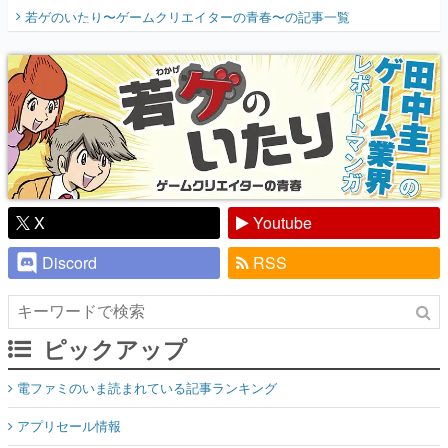
開く。業界の快男児・松山 洋に流れる血は
若ゲのいたり〜ゲームクリエイターの青春〜
の記事一覧
『少年ジャンプ』色だった【若ゲのいた
り】
X
Youtube
Discord
RSS
ピックアップ
電ファミのいま読まれている記事ランキング
アプリセール情報