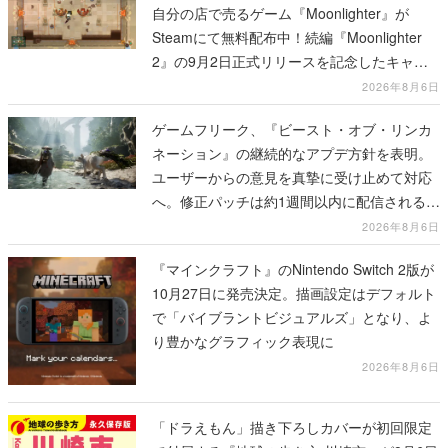
自分の店で売るゲーム『Moonlighter』が
Steamにて無料配布中！続編『Moonlighter
2』の9月2日正式リリースを記念したキャン
ペーン
2026年8月6日
ゲームフリーク、『ビースト・オブ・リンカ
ネーション』の継続的なアプデ方針を表明。
ユーザーからの意見を真摯に受け止めて対応
へ。修正パッチは約1週間以内に配信される予
定
2026年8月6日
『マインクラフト』のNintendo Switch 2版が
10月27日に発売決定。描画設定はデフォルト
で「バイブラントビジュアルズ」となり、よ
り豊かなグラフィック表現に
2026年8月6日
「ドラえもん」描き下ろしカバーが初回限定