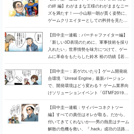
の絆 編】わがままな王様のわがままなニー
ズを満たす！──小山順一朗が貫く姿勢に、
ゲームクリエイターとしての矜持を見た
【若ゲのいたり最終回】
【田中圭一連載：バーチャファイター編】
「新しい3D表現のために、軍事技術を採り
入れたい」世界情勢を味方につけて、ゲー
ムに革命をもたらした鈴木 裕の功績【若ゲ
のいたり】
【田中圭一：若ゲのいたり】ゲーム開発統
合環境「Unreal Engine」最新バージョン
で、開発環境はどう変わる？ ゲーム業界向
けソリューションイベント「GTMF2019」
に行って、より理解を深めよう【PR】
【田中圭一連載：サイバーコネクトツー
編】すべての責任はオレが取る。だから、
付いてきてくれないか──男の熱意はチーム
解散の危機を救い、『.hack』成功の活路を