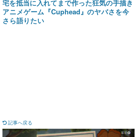
宅を抵当に入れてまで作った狂気の手描き
ー？＾＾」暗黒微笑の夢女子
どが全品受注生産で登場、過去
日本のコンテンツ産業やカルチャーに与えた影響を探る企
や、萌え声不思議ちゃん女子と
に発売したグッズの再販も
アニメゲーム『Cuphead』のヤバさを今
画です。
青春を謳歌
さら語りたい
日本モバイルゲーム産業史
日本のモバイルゲーム史における主要なトピック・タイト
ルを網羅するほか、開発者へのインタビューや識者による
解説を掲載。約20年の歴史が一望できる決定版！
若ゲのいたり〜ゲームクリエイターの青春〜
『うつヌケ』『ペンと箸』等で知られるマンガ家・田中圭
一先生によるゲーム業界レポートマンガです。
なんでゲームは面白い？
ゲーム開発者・hamatsu氏がゲームの魅力を画面や操作の
具体的な形から解き明かしていく、硬派で骨太な評論連載
です。
ゲームが変えた日本語
「経験値」「裏技」「ラスボス」… ゲームにまつわる言葉
の起源や用法の変遷を、コンピューター文化史研究家・タ
イニーP氏が徹底調査。
カテゴリ
記事へ戻る
特集記事