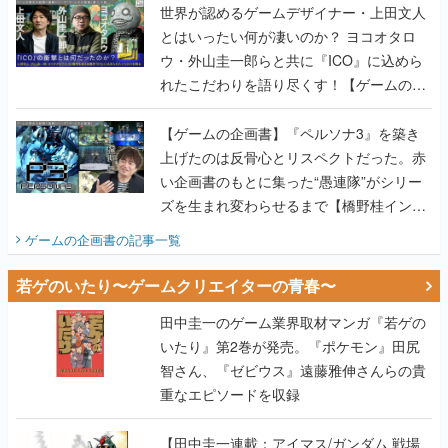
世界が認めるゲームデザイナー・上田文人
とはいったい何が凄いのか？ ヨコオタロ
ウ・外山圭一郎らと共に『ICO』に込めら
れたこだわりを語り尽くす！【ゲームの企
画書】
【ゲームの企画書】『ペルソナ3』を築き
上げたのは反骨心とリスペクトだった。赤
い企画書のもとに集った“愚連隊”がシリー
ズを生まれ変わらせるまで【橋野桂インタ
ビュー】
ゲームの企画書
の記事一覧
若ゲのいたり〜ゲームクリエイターの青春〜
田中圭一のゲーム業界取材マンガ『若ゲの
いたり』第2巻が発売。『ポケモン』田尻
智さん、『ゼビウス』遠藤雅伸さんらの貴
重なエピソードを収録
【田中圭一連載：アイマス/ガンダム 戦場