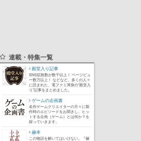
連載・特集一覧
殿堂入り記事
SNS拡散数が数千以上！ ページビュ
ー数万以上！ などなど。多くの人々
に読まれた、電ファミ渾身の“殿堂入
り”記事をまとめました。
ゲームの企画書
名作ゲームクリエイターの方々に製
作時のエピソードをお聞きし、ヒッ
トする企画（ゲーム）とは何か？を
探っていきます。
赫本
この物語を解いてはいけない。『赫