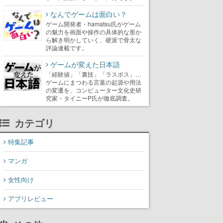
なんでゲームは面白い？
ゲーム開発者・hamatsu氏がゲーム
の魅力を画面や操作の具体的な形か
ら解き明かしていく、硬派で骨太な
評論連載です。
ゲームが変えた日本語
「経験値」「裏技」「ラスボス」…
ゲームにまつわる言葉の起源や用法
の変遷を、コンピューター文化史研
究家・タイニーP氏が徹底調査。
カテゴリ
特集記事
マンガ
女性向け
アプリレビュー