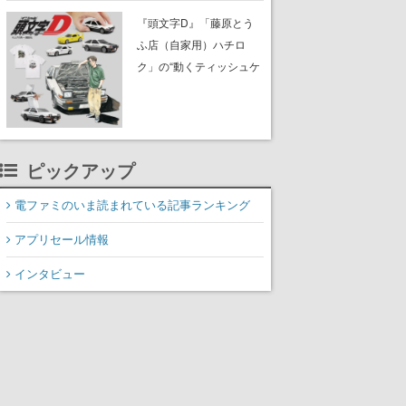
定。二宮和也氏が演じる
『頭文字D』「藤原とう
主人公“迷う男”や、無限に
ふ店（自家用）ハチロ
通路ですれ違う“歩く男”を
ク」の“動くティッシュケ
演じる河内大和氏の迫真
ース”が買えるポップアッ
の演技は必見
プショップが開催へ。マ
ンガの舞台である群馬の
「イオンモール高崎」に
ピックアップ
て、8月11日から8月20日
までの期間限定で開催予
電ファミのいま読まれている記事ランキング
定
アプリセール情報
インタビュー