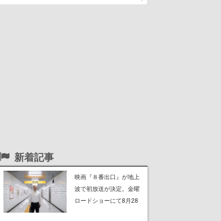
新着記事
映画『８番出口』が地上
波で初放送が決定。金曜
ロードショーにて8月28
日21時より放送される予