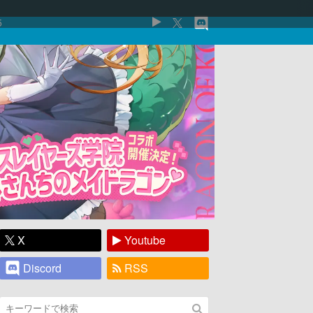
5
X
Youtube
Discord
RSS