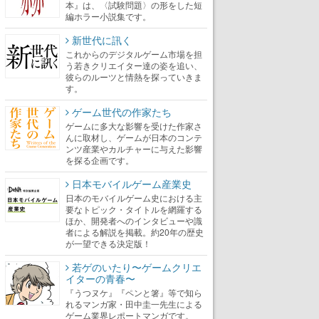
本』は、〈試験問題〉の形をした短
編ホラー小説集です。
新世代に訊く
これからのデジタルゲーム市場を担
う若きクリエイター達の姿を追い、
彼らのルーツと情熱を探っていきま
す。
ゲーム世代の作家たち
ゲームに多大な影響を受けた作家さ
んに取材し、ゲームが日本のコンテ
ンツ産業やカルチャーに与えた影響
を探る企画です。
日本モバイルゲーム産業史
日本のモバイルゲーム史における主
要なトピック・タイトルを網羅する
ほか、開発者へのインタビューや識
者による解説を掲載。約20年の歴史
が一望できる決定版！
若ゲのいたり〜ゲームクリエ
イターの青春〜
『うつヌケ』『ペンと箸』等で知ら
れるマンガ家・田中圭一先生による
ゲーム業界レポートマンガです。