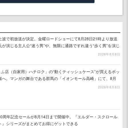
波で初放送が決定。金曜ロードショーにて8月28日21時より放送
が演じる主人公“迷う男”や、無限に通路ですれ違う“歩く男”を演じ
演技は必見
2026年8月8日
うふ店（自家用）ハチロク」の“動くティッシュケース”が買えるポッ
催へ。マンガの舞台である群馬の「イオンモール高崎」にて、8月
での期間限定で開催予定
2026年8月8日
worksの40周年記念セールが8月14日まで開催中。『エルダー・スクロール
ト』シリーズがまとめてお得にゲットできる