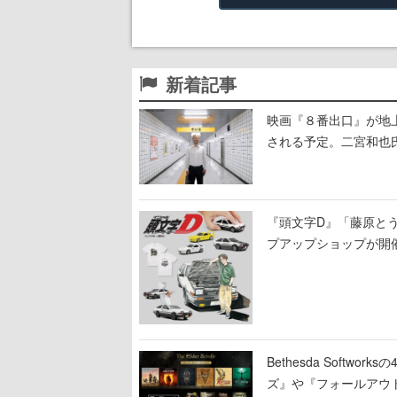
新着記事
映画『８番出口』が地上
される予定。二宮和也氏
る河内大和氏の迫真の
『頭文字D』「藤原と
プアップショップが開
11日から8月20日ま
Bethesda Soft
ズ』や『フォールアウ