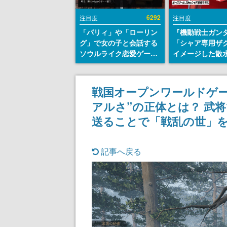
6292
注目度
注目度
「パリィ」や「ローリン
『機動戦士ガン
グ」で女の子と会話する
「シャア専用ザ
ソウルライク恋愛ゲーム
イメージした散
『小早川さんはソウルラ
リールが予約開
イク』無料公開。返事に
にはシャアのパ
失敗すると「YOU
マークやジオン
戦国オープンワールドゲーム『
DIED」
エンブレム、型
アルさ”の正体とは？ 武
どを配置
送ることで「戦乱の世」
記事へ戻る