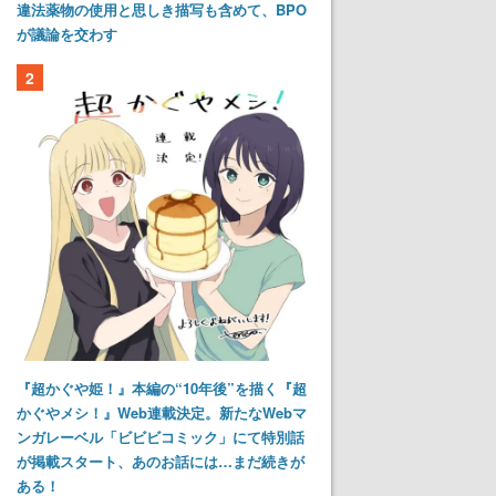
違法薬物の使用と思しき描写も含めて、BPO
が議論を交わす
2
『超かぐや姫！』本編の“10年後”を描く『超
かぐやメシ！』Web連載決定。新たなWebマ
ンガレーベル「ビビビコミック」にて特別話
が掲載スタート、あのお話には…まだ続きが
ある！