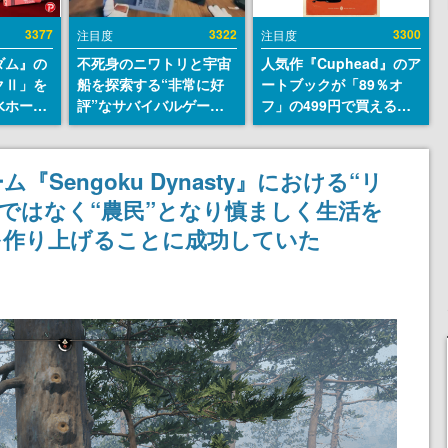
3377
3322
3300
注目度
注目度
ダム』の
不死身のニワトリと宇宙
人気作『Cuphead』のア
クⅡ」を
船を探索する“非常に好
ートブックが「89％オ
水ホース
評”なサバイバルゲーム
フ」の499円で買える破
始。本体
『Breathedge』が無料
格のセール中。1930年代
ーソナル
で配布中。入手できる期
風のビジュアルが特徴的
公国軍の
間は8月10日まで
なアクションゲームの初
Sengoku Dynasty』における“リ
式番号な
期コンセプトやボスキャ
将ではなく“農民”となり慎ましく生活を
ラ、ステージのイラスト
も収録
を作り上げることに成功していた