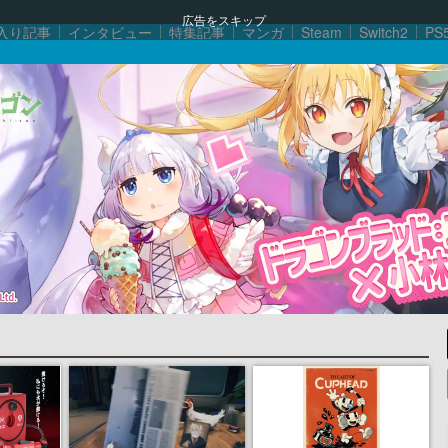
広告をスキップ
入り記事
インタビュー
特集記事
マンガ
Steam
Switch2
PS