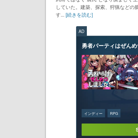
していた。建築、探索、狩猟などの
す...
[続きを読む]
AD
勇者パーティはぜんめ
インディー
RPG