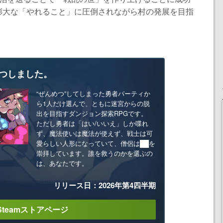
膨大な「やれること」に圧倒されながら村の発展を目指
つしました。
“ぜんめつ”してしまった勇者パーティか
ら1人だけ選んで、ともに迷宮からの脱
出を目指すダンジョン探索RPGです。
ただし勇者は「はい/いいえ」しか喋れ
ず、魔法使いは魔法が使えず、戦士は可
愛らしい人形になっていて、僧侶は██を
崇拝しています。誰を救うのかを選ぶの
は、あなたです。
リリース日：2026年第4四半期
Steamストアページ