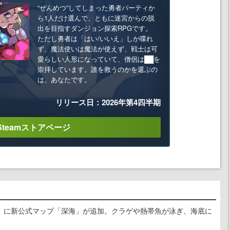
“ぜんめつ”してしまった勇者パーティか
ら1人だけ選んで、ともに迷宮からの脱
出を目指すダンジョン探索RPGです。
ただし勇者は「はい/いいえ」しか喋れ
ず、魔法使いは魔法が使えず、戦士は可
愛らしい人形になっていて、僧侶は██を
崇拝しています。誰を救うのかを選ぶの
は、あなたです。
リリース日：2026年第4四半期
Steamストアページ
』に新公式マップ「深海」が追加。クラゲや熱帯魚が泳ぎ、海底に