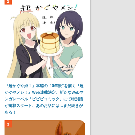
2
『超かぐや姫！』本編の“10年後”を描く『超
かぐやメシ！』Web連載決定。新たなWebマ
ンガレーベル「ビビビコミック」にて特別話
が掲載スタート、あのお話には…まだ続きが
ある！
3