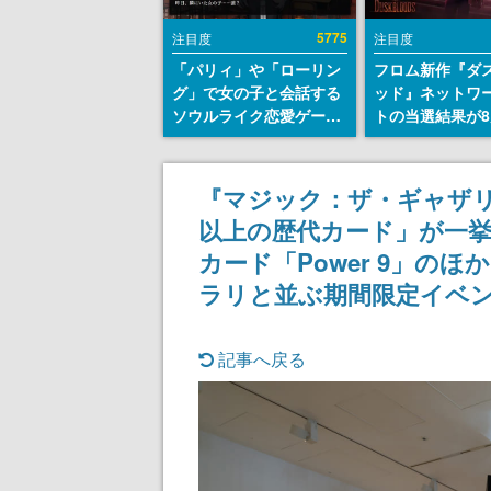
5775
注目度
注目度
「パリィ」や「ローリン
フロム新作『ダ
グ」で女の子と会話する
ッド』ネットワ
ソウルライク恋愛ゲーム
トの当選結果が8
『小早川さんはソウルラ
時に発表。応募
イク』無料公開。返事に
マイページから
失敗すると「YOU
能、テスト実施は
『マジック：ザ・ギャザリ
DIED」
日～24日
以上の歴代カード」が一挙
カード「Power 9」の
ラリと並ぶ期間限定イベ
記事へ戻る