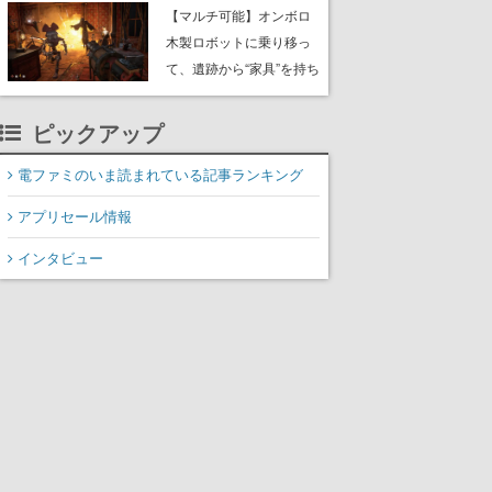
や大きな貝も
【マルチ可能】オンボロ
木製ロボットに乗り移っ
て、遺跡から“家具”を持ち
帰るホラーアクションゲ
ーム『GRAIN ROT』が本
ピックアップ
日8月8日Steamにて発
売。迫る“腐敗”から逃げ延
電ファミのいま読まれている記事ランキング
び、持ち帰った家具で基
アプリセール情報
地を再建
インタビュー