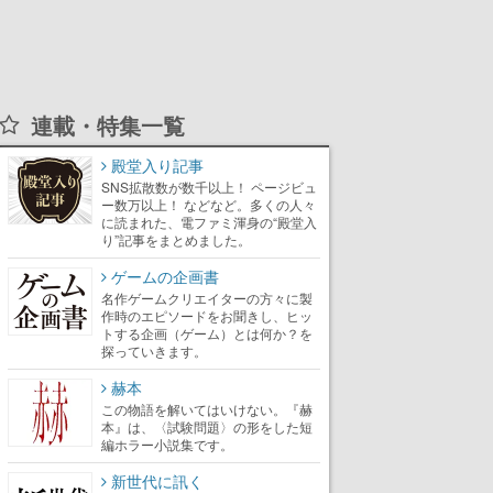
連載・特集一覧
殿堂入り記事
SNS拡散数が数千以上！ ページビュ
ー数万以上！ などなど。多くの人々
に読まれた、電ファミ渾身の“殿堂入
り”記事をまとめました。
ゲームの企画書
名作ゲームクリエイターの方々に製
作時のエピソードをお聞きし、ヒッ
トする企画（ゲーム）とは何か？を
探っていきます。
赫本
この物語を解いてはいけない。『赫
本』は、〈試験問題〉の形をした短
編ホラー小説集です。
新世代に訊く