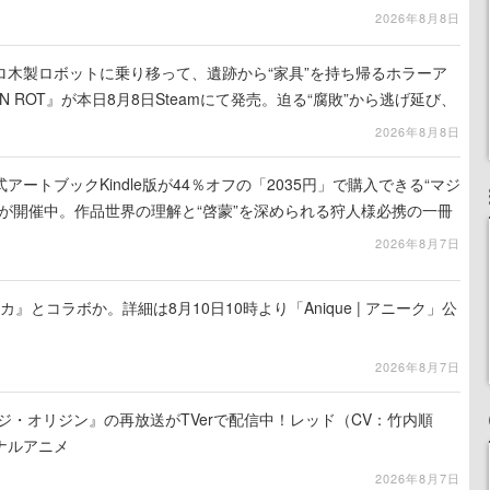
2026年8月8日
ロ木製ロボットに乗り移って、遺跡から“家具”を持ち帰るホラーア
N ROT』が本日8月8日Steamにて発売。迫る“腐敗”から逃げ延び、
を再建
2026年8月8日
ートブックKindle版が44％オフの「2035円」で購入できる“マジ
が開催中。作品世界の理解と“啓蒙”を深められる狩人様必携の一冊
2026年8月7日
カ』とコラボか。詳細は8月10日10時より「Anique | アニーク」公
2026年8月7日
ジ・オリジン』の再放送がTVerで配信中！レッド（CV：竹内順
ナルアニメ
2026年8月7日