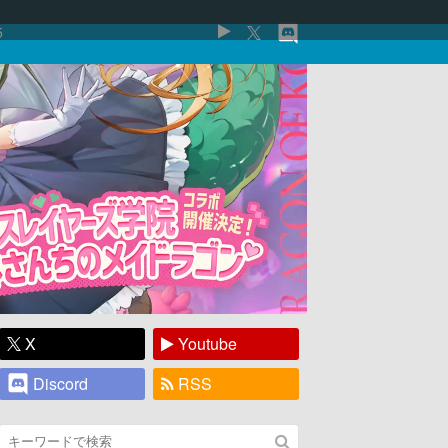
5
X
Youtube
Discord
RSS