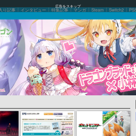
広告をスキップ
入り記事
インタビュー
特集記事
マンガ
Steam
Switch2
PS