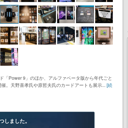
「Power 9」のほか、アルファベータ版から年代ごと
催。天野喜孝氏や原哲夫氏のカードアートも展示...
[続
つしました。