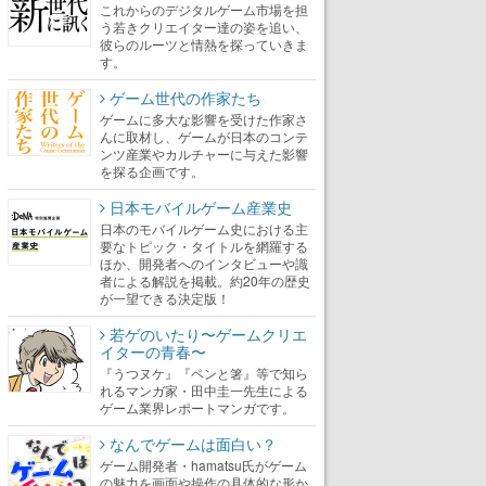
これからのデジタルゲーム市場を担
う若きクリエイター達の姿を追い、
彼らのルーツと情熱を探っていきま
す。
ゲーム世代の作家たち
ゲームに多大な影響を受けた作家さ
んに取材し、ゲームが日本のコンテ
ンツ産業やカルチャーに与えた影響
を探る企画です。
日本モバイルゲーム産業史
日本のモバイルゲーム史における主
要なトピック・タイトルを網羅する
ほか、開発者へのインタビューや識
者による解説を掲載。約20年の歴史
が一望できる決定版！
若ゲのいたり〜ゲームクリエ
イターの青春〜
『うつヌケ』『ペンと箸』等で知ら
れるマンガ家・田中圭一先生による
ゲーム業界レポートマンガです。
なんでゲームは面白い？
ゲーム開発者・hamatsu氏がゲーム
の魅力を画面や操作の具体的な形か