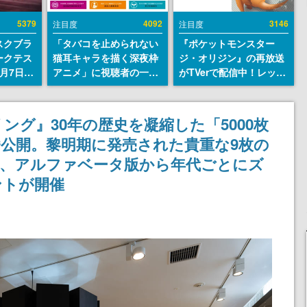
5379
4092
3146
注目度
注目度
スクブラ
「タバコを止められない
『ポケットモンスター
ークテス
猫耳キャラを描く深夜枠
ジ・オリジン』の再放送
月7日22
アニメ」に視聴者の一部
がTVerで配信中！レッド
サイトの
から批判意見。違法薬物
（CV：竹内順子）が主人
確認可
の使用と思しき描写も含
公のオリジナルアニメ
8月21
めて、BPOが議論を交わ
ング』30年の歴史を凝縮した「5000枚
す
公開。黎明期に発売された貴重な9枚の
ほか、アルファベータ版から年代ごとにズ
ントが開催