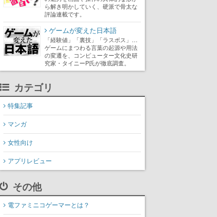
ら解き明かしていく、硬派で骨太な
評論連載です。
ゲームが変えた日本語
「経験値」「裏技」「ラスボス」…
ゲームにまつわる言葉の起源や用法
の変遷を、コンピューター文化史研
究家・タイニーP氏が徹底調査。
カテゴリ
特集記事
マンガ
女性向け
アプリレビュー
その他
電ファミニコゲーマーとは？