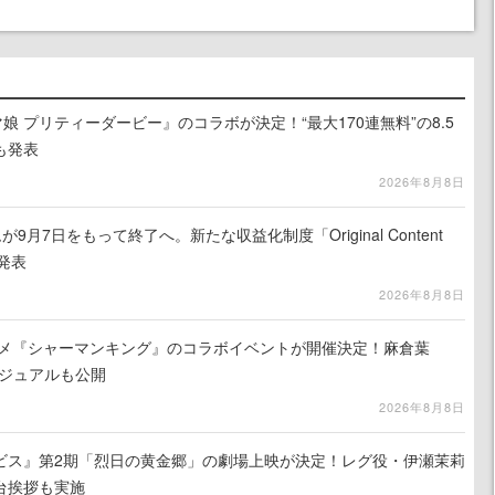
娘 プリティーダービー』のコラボが決定！“最大170連無料”の8.5
も発表
2026年8月8日
月7日をもって終了へ。新たな収益化制度「Original Content
を発表
2026年8月8日
ニメ『シャーマンキング』のコラボイベントが開催決定！麻倉葉
ビジュアルも公開
2026年8月8日
ビス』第2期「烈日の黄金郷」の劇場上映が決定！レグ役・伊瀬茉莉
台挨拶も実施