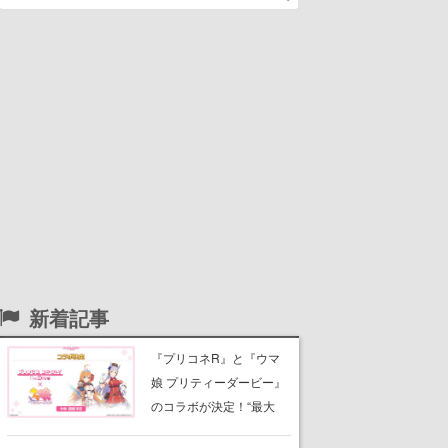
新着記事
『プリコネR』と『ウマ
娘 プリティーダービー』
のコラボが決定！“最大
170連無料”の8.5周年キャ