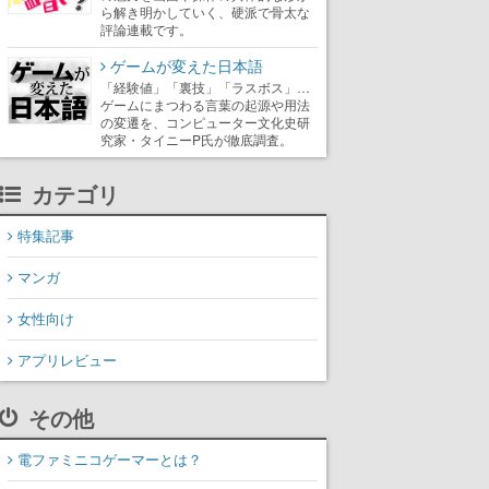
ら解き明かしていく、硬派で骨太な
評論連載です。
ゲームが変えた日本語
「経験値」「裏技」「ラスボス」…
ゲームにまつわる言葉の起源や用法
の変遷を、コンピューター文化史研
究家・タイニーP氏が徹底調査。
カテゴリ
特集記事
マンガ
女性向け
アプリレビュー
その他
電ファミニコゲーマーとは？