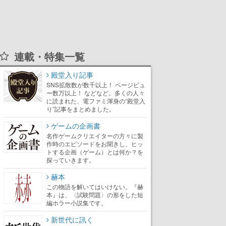
連載・特集一覧
殿堂入り記事
SNS拡散数が数千以上！ ページビュ
ー数万以上！ などなど。多くの人々
に読まれた、電ファミ渾身の“殿堂入
り”記事をまとめました。
ゲームの企画書
名作ゲームクリエイターの方々に製
作時のエピソードをお聞きし、ヒッ
トする企画（ゲーム）とは何か？を
探っていきます。
赫本
この物語を解いてはいけない。『赫
本』は、〈試験問題〉の形をした短
編ホラー小説集です。
新世代に訊く