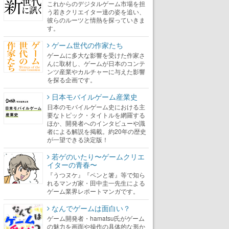
これからのデジタルゲーム市場を担
う若きクリエイター達の姿を追い、
彼らのルーツと情熱を探っていきま
す。
ゲーム世代の作家たち
ゲームに多大な影響を受けた作家さ
んに取材し、ゲームが日本のコンテ
ンツ産業やカルチャーに与えた影響
を探る企画です。
日本モバイルゲーム産業史
日本のモバイルゲーム史における主
要なトピック・タイトルを網羅する
ほか、開発者へのインタビューや識
者による解説を掲載。約20年の歴史
が一望できる決定版！
若ゲのいたり〜ゲームクリエ
イターの青春〜
『うつヌケ』『ペンと箸』等で知ら
れるマンガ家・田中圭一先生による
ゲーム業界レポートマンガです。
なんでゲームは面白い？
ゲーム開発者・hamatsu氏がゲーム
の魅力を画面や操作の具体的な形か