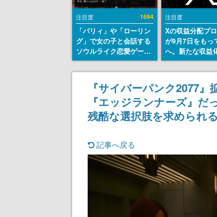
1694
注目度
注目度
「パリィ」や「ローリン
Xの収益分配プ
グ」で女の子と会話する
が9月7日をもっ
ソウルライク恋愛ゲーム
へ。新たな収益
『小早川さんはソウルラ
「Original Cont
イク』無料公開。返事に
Rewards Prog
失敗すると「YOU
発表
『サイバーパンク2077』
DIED」
『エッジランナーズ』だ
残酷な選択肢を求められる
記事へ戻る