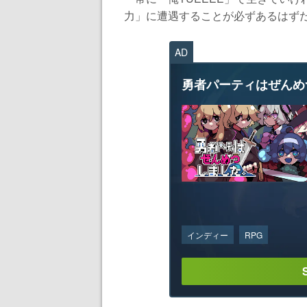
力」に遭遇することが必ずあるはずだ。
AD
勇者パーティはぜんめ
インディー
RPG