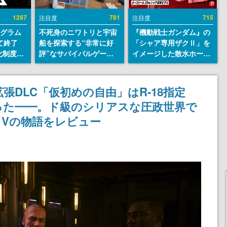
1287
781
715
注目度
注目度
ログラム
不死身のニワトリと宇宙
『機動戦士ガンダム』の
て終了
船を探索する“非常に好
「シャア専用ザクⅡ」を
化制度
評”なサバイバルゲーム
イメージした散水ホース
ent
『Breathedge』が無料
リールが予約開始。本体
ram」を
で配布中。入手できる期
にはシャアのパーソナル
間は8月10日まで
マークやジオン公国軍の
拡張DLC「仮初めの自由」はR-18指定
エンブレム、型式番号な
った━━。ド級のシリアスな圧政世界で
どを配置
Vの物語をレビュー