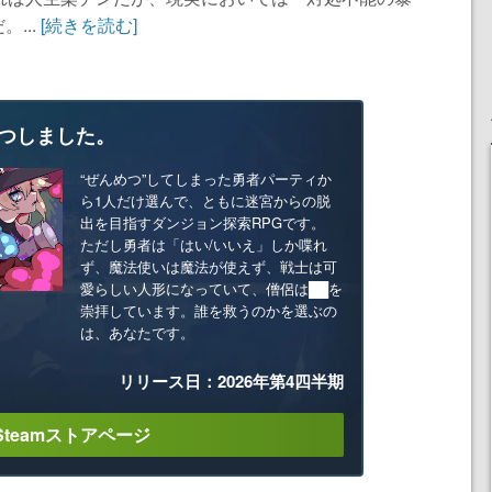
...
[続きを読む]
つしました。
“ぜんめつ”してしまった勇者パーティか
ら1人だけ選んで、ともに迷宮からの脱
出を目指すダンジョン探索RPGです。
ただし勇者は「はい/いいえ」しか喋れ
ず、魔法使いは魔法が使えず、戦士は可
愛らしい人形になっていて、僧侶は██を
崇拝しています。誰を救うのかを選ぶの
は、あなたです。
リリース日：2026年第4四半期
Steamストアページ