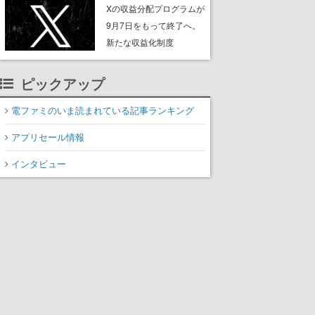
ンペーンなども発表
Xの収益分配プログラムが
9月7日をもって終了へ。
新たな収益化制度
「Original Content
Rewards Program」を発
ピックアップ
表
電ファミのいま読まれている記事ランキング
アプリセール情報
インタビュー