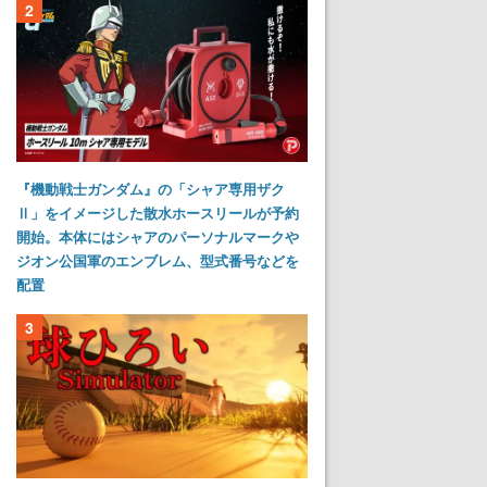
2
『機動戦士ガンダム』の「シャア専用ザク
Ⅱ」をイメージした散水ホースリールが予約
開始。本体にはシャアのパーソナルマークや
ジオン公国軍のエンブレム、型式番号などを
配置
3