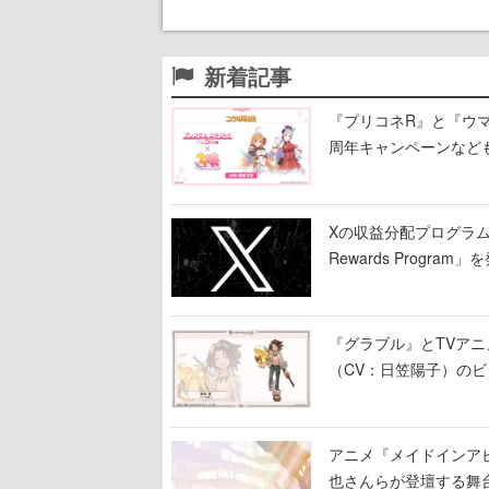
新着記事
『プリコネR』と『ウマ
周年キャンペーンなど
Xの収益分配プログラムが9
Rewards Program」
『グラブル』とTVア
（CV：日笠陽子）の
アニメ『メイドインア
也さんらが登壇する舞