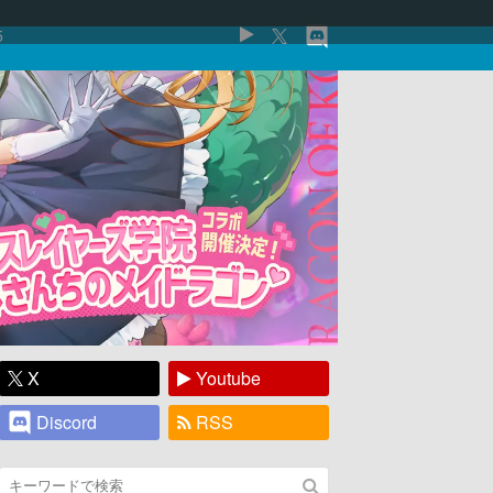
5
X
Youtube
Discord
RSS