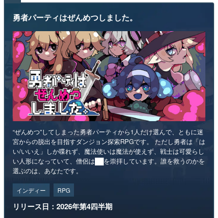
勇者パーティはぜんめつしました。
“ぜんめつ”してしまった勇者パーティから1人だけ選んで、ともに迷
宮からの脱出を目指すダンジョン探索RPGです。 ただし勇者は「は
い/いいえ」しか喋れず、魔法使いは魔法が使えず、戦士は可愛らし
い人形になっていて、僧侶は██を崇拝しています。誰を救うのかを
選ぶのは、あなたです。
インディー
RPG
リリース日：2026年第4四半期