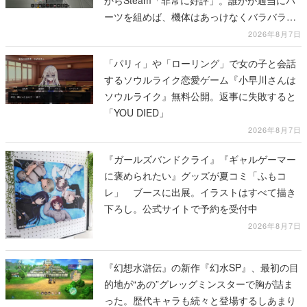
からSteam「非常に好評」。誰かが適当にパ
ーツを組めば、機体はあっけなくバラバラに
大破
2026年8月7日
「パリィ」や「ローリング」で女の子と会話
するソウルライク恋愛ゲーム『小早川さんは
ソウルライク』無料公開。返事に失敗すると
「YOU DIED」
2026年8月7日
『ガールズバンドクライ』『ギャルゲーマー
に褒められたい』グッズが夏コミ「ふもコ
レ」 ブースに出展。イラストはすべて描き
下ろし。公式サイトで予約を受付中
2026年8月7日
『幻想水滸伝』の新作『幻水SP』、最初の目
的地が“あの”グレッグミンスターで胸が詰ま
った。歴代キャラも続々と登場するしあまり