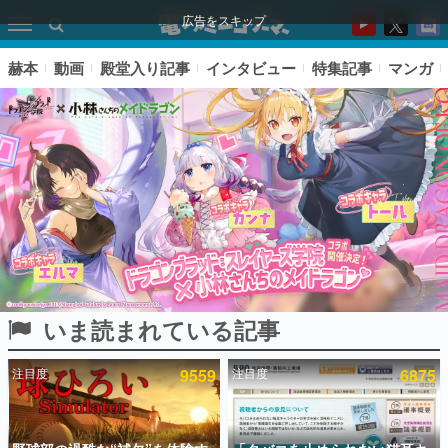
広告をスキップ
赫本
動画
殿堂入り記事
インタビュー
特集記事
マンガ
いま読まれている記事
ピックアップ
注目度
9559
注目度
6875
電ファミのいま読まれている記事ランキング
アプリセール情報