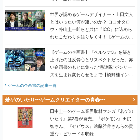
世界が認めるゲームデザイナー・上田文人
とはいったい何が凄いのか？ ヨコオタロ
ウ・外山圭一郎らと共に『ICO』に込めら
れたこだわりを語り尽くす！【ゲームの企
画書】
【ゲームの企画書】『ペルソナ3』を築き
上げたのは反骨心とリスペクトだった。赤
い企画書のもとに集った“愚連隊”がシリー
ズを生まれ変わらせるまで【橋野桂インタ
ビュー】
ゲームの企画書
の記事一覧
若ゲのいたり〜ゲームクリエイターの青春〜
田中圭一のゲーム業界取材マンガ『若ゲの
いたり』第2巻が発売。『ポケモン』田尻
智さん、『ゼビウス』遠藤雅伸さんらの貴
重なエピソードを収録