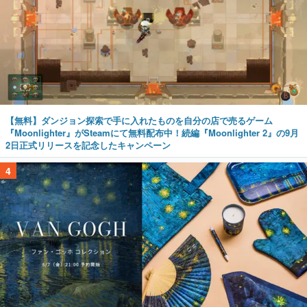
【無料】ダンジョン探索で手に入れたものを自分の店で売るゲーム
『Moonlighter』がSteamにて無料配布中！続編『Moonlighter 2』の9月
2日正式リリースを記念したキャンペーン
4