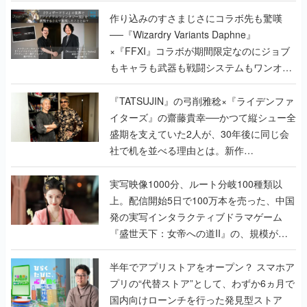
作り込みのすさまじさにコラボ先も驚嘆
──『Wizardry Variants Daphne』
×『FFXI』コラボが期間限定なのにジョブ
もキャラも武器も戦闘システムもワンオフ
で作り込まれた理由を両ディレクターに聞
く
『TATSUJIN』の弓削雅稔×『ライデンファ
イターズ』の齋藤貴幸──かつて縦シュー全
盛期を支えていた2人が、30年後に同じ会
社で机を並べる理由とは。新作
『TATSUJIN EXTREME』で初タッグを組
んだレジェンド2人に訊く開発秘話
実写映像1000分、ルート分岐100種類以
上。配信開始5日で100万本を売った、中国
発の実写インタラクティブドラマゲーム
『盛世天下：女帝への道II』の、規模が違
うこだわりをプロデューサーに聞いた
半年でアプリストアをオープン？ スマホア
プリの“代替ストア”として、わずか6ヵ月で
国内向けローンチを行った発見型ストア