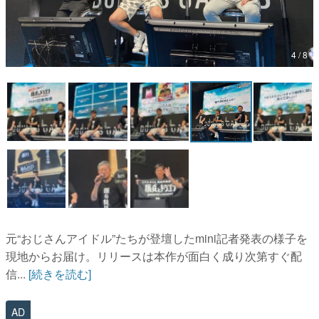
マンガ
女性向け
4 / 8
アプリレビュー
その他
電ファミニコゲーマーとは？
運営：株式会社マレ
元“おじさんアイドル”たちが登壇したmini記者発表の様子を
現地からお届け。リリースは本作が面白く成り次第すぐ配
信...
[続きを読む]
AD