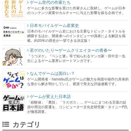
ゲーム世代の作家たち
ゲームに多大な影響を受けた作家さんに取材し、ゲームが日本
のコンテンツ産業やカルチャーに与えた影響を探る企画です。
日本モバイルゲーム産業史
日本のモバイルゲーム史における主要なトピック・タイトルを
網羅するほか、開発者へのインタビューや識者による解説を掲
載。約20年の歴史が一望できる決定版！
若ゲのいたり〜ゲームクリエイターの青春〜
『うつヌケ』『ペンと箸』等で知られるマンガ家・田中圭一先
生によるゲーム業界レポートマンガです。
なんでゲームは面白い？
ゲーム開発者・hamatsu氏がゲームの魅力を画面や操作の具体的
な形から解き明かしていく、硬派で骨太な評論連載です。
ゲームが変えた日本語
「経験値」「裏技」「ラスボス」… ゲームにまつわる言葉の起
源や用法の変遷を、コンピューター文化史研究家・タイニーP氏
が徹底調査。
カテゴリ