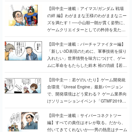
【田中圭一連載：アイマス/ガンダム 戦場
の絆 編】わがままな王様のわがままなニー
ズを満たす！──小山順一朗が貫く姿勢に、
ゲームクリエイターとしての矜持を見た
【若ゲのいたり最終回】
【田中圭一連載：バーチャファイター編】
「新しい3D表現のために、軍事技術を採り
入れたい」世界情勢を味方につけて、ゲー
ムに革命をもたらした鈴木 裕の功績【若ゲ
のいたり】
【田中圭一：若ゲのいたり】ゲーム開発統
合環境「Unreal Engine」最新バージョン
で、開発環境はどう変わる？ ゲーム業界向
けソリューションイベント「GTMF2019」
に行って、より理解を深めよう【PR】
【田中圭一連載：サイバーコネクトツー
編】すべての責任はオレが取る。だから、
付いてきてくれないか──男の熱意はチーム