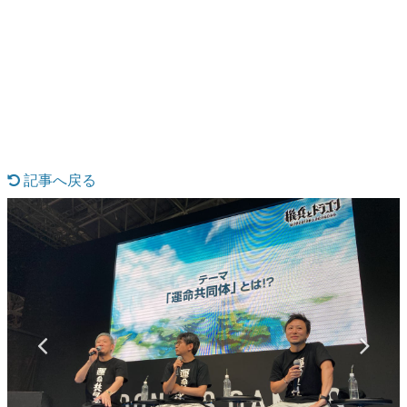
日本のコンテンツ産業やカルチャーに与えた影響を探る企
画です。
日本モバイルゲーム産業史
日本のモバイルゲーム史における主要なトピック・タイト
ルを網羅するほか、開発者へのインタビューや識者による
解説を掲載。約20年の歴史が一望できる決定版！
若ゲのいたり〜ゲームクリエイターの青春〜
『うつヌケ』『ペンと箸』等で知られるマンガ家・田中圭
一先生によるゲーム業界レポートマンガです。
記事へ戻る
なんでゲームは面白い？
ゲーム開発者・hamatsu氏がゲームの魅力を画面や操作の
具体的な形から解き明かしていく、硬派で骨太な評論連載
です。
ゲームが変えた日本語
「経験値」「裏技」「ラスボス」… ゲームにまつわる言葉
の起源や用法の変遷を、コンピューター文化史研究家・タ
イニーP氏が徹底調査。
カテゴリ
特集記事