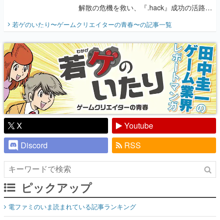
解散の危機を救い、『.hack』成功の活路を
開く。業界の快男児・松山 洋に流れる血は
若ゲのいたり〜ゲームクリエイターの青春〜
の記事一覧
『少年ジャンプ』色だった【若ゲのいた
り】
X
Youtube
Discord
RSS
ピックアップ
電ファミのいま読まれている記事ランキング