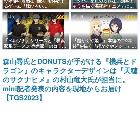
野球部の過酷な“補欠”を体験す
「タバコを止められない猫耳キ
るゲーム『球ひろい
ャラを描く深夜枠アニメ」に視
インタビュー
Simulator』が「1件」のウィッ
聴者の一部から批判意見。違法
注目度
6809
注目度
4961
シュリストをもとにチェコ語に
薬物の使用と思しき描写も含め
連載・特集一覧
対応しSNSで話題に。『キング
て、BPOが議論を交わす
ダム・カム』開発元やチェコの
プロ野球選手から称賛の声
殿堂入り記事
『ペルソナ』シリーズと「横浜
『超かぐや姫！』本編の“10年
SNS拡散数が数千以上！ ページビュー数万以上！ などな
ど。多くの人々に読まれた、電ファミ渾身の“殿堂入り”記
家系ラーメン 壱角家」のコラボ
後”を描く『超かぐやメシ！』
事をまとめました。
が8月21日から開催。”はがく
Web連載決定。新たなWebマン
れ”風とんこつラーメンや、おい
ガレーベル「ビビビコミック」
森山尋氏とDONUTSが手がける『機兵とド
ゲームの企画書
しく食べられるカレーラーメン
にて特別話が掲載スタート、あ
名作ゲームクリエイターの方々に製作時のエピソードをお
ラゴン』のキャラクターデザインは『天穂
がラインナップ
のお話には…まだ続きがある！
聞きし、ヒットする企画（ゲーム）とは何か？を探ってい
きます。
のサクナヒメ』の村山竜大氏が担当に。
赫本
mini記者発表の内容を現地からお届け
この物語を解いてはいけない。『赫本』は、〈試験問題〉
【TGS2023】
の形をした短編ホラー小説集です。
新世代に訊く
これからのデジタルゲーム市場を担う若きクリエイター達
の姿を追い、彼らのルーツと情熱を探っていきます。
ゲーム世代の作家たち
ゲームに多大な影響を受けた作家さんに取材し、ゲームが