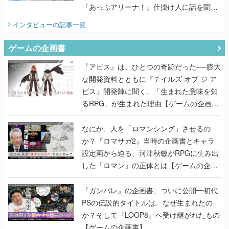
『あっぷアリーナ！』仕掛け人に話を聞い
てみた
インタビュー
の記事一覧
ゲームの企画書
『アビス』は、ひとつの奇跡だった──膨大
な開発資料とともに『テイルズ オブ ジ ア
ビス』開発陣に聞く、「生まれた意味を知
るRPG」が生まれた理由【ゲームの企画
書】
なにが、人を「ロマンシング」させるの
か？『ロマサガ2』当時の企画書とキャラ
設定画から迫る、河津秋敏がRPGに生み出
した「ロマン」の正体とは【ゲームの企画
書】
『ガンパレ』の企画書、ついに公開━初代
PSの伝説的タイトルは、なぜ生まれたの
か？そして『LOOP8』へ受け継がれたもの
【ゲームの企画書】