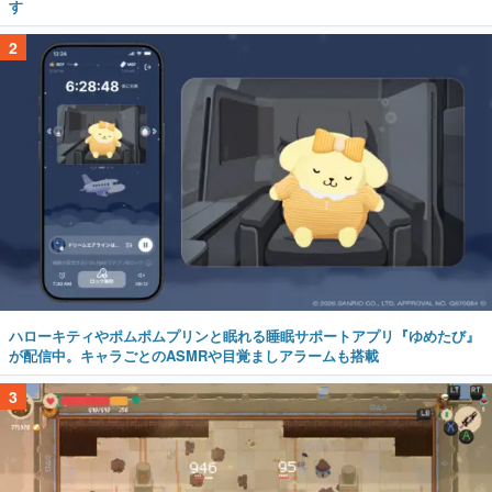
す
2
ハローキティやポムポムプリンと眠れる睡眠サポートアプリ『ゆめたび』
が配信中。キャラごとのASMRや目覚ましアラームも搭載
3