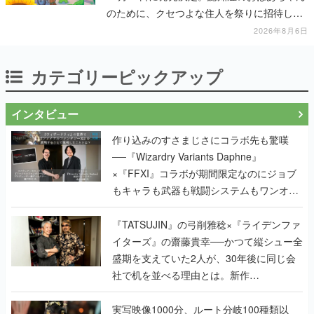
のために、クセつよな住人を祭りに招待して
いく
2026年8月6日
カテゴリーピックアップ
インタビュー
作り込みのすさまじさにコラボ先も驚嘆
──『Wizardry Variants Daphne』
×『FFXI』コラボが期間限定なのにジョブ
もキャラも武器も戦闘システムもワンオフ
で作り込まれた理由を両ディレクターに聞
く
『TATSUJIN』の弓削雅稔×『ライデンファ
イターズ』の齋藤貴幸──かつて縦シュー全
盛期を支えていた2人が、30年後に同じ会
社で机を並べる理由とは。新作
『TATSUJIN EXTREME』で初タッグを組
んだレジェンド2人に訊く開発秘話
実写映像1000分、ルート分岐100種類以