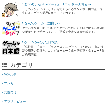
若ゲのいたり〜ゲームクリエイターの青春〜
『うつヌケ』『ペンと箸』等で知られるマンガ家・田中圭一先
生によるゲーム業界レポートマンガです。
なんでゲームは面白い？
ゲーム開発者・hamatsu氏がゲームの魅力を画面や操作の具体的
な形から解き明かしていく、硬派で骨太な評論連載です。
ゲームが変えた日本語
「経験値」「裏技」「ラスボス」… ゲームにまつわる言葉の起
源や用法の変遷を、コンピューター文化史研究家・タイニーP氏
が徹底調査。
カテゴリ
特集記事
マンガ
女性向け
アプリレビュー