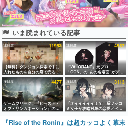
インタビュー
連載・特集一覧
いま読まれている記事
殿堂入り記事
SNS拡散数が数千以上！ ページビュー数万以上！ などな
ど。多くの人々に読まれた、電ファミ渾身の“殿堂入り”記
注目度
11968
注目度
4587
事をまとめました。
ゲームの企画書
名作ゲームクリエイターの方々に製作時のエピソードをお
聞きし、ヒットする企画（ゲーム）とは何か？を探ってい
【無料】ダンジョン探索で手に
『VALORANT』元プロ
きます。
入れたものを自分の店で売るゲ
「GON」の“あの名場面”がデザ
ーム『Moonlighter』がSteam
インされた新作グッズが本日8月
赫本
注目度
4477
注目度
3113
にて無料配布中！続編
5日より期間限定で発売。Tシャ
この物語を解いてはいけない。『赫本』は、〈試験問題〉
『Moonlighter 2』の9月2日正
ツやコインケース、アクキーな
の形をした短編ホラー小説集です。
式リリースを記念したキャンペ
どが全品受注生産で登場、過去
ーン
に発売したグッズの再販も
新世代に訊く
ゲームフリーク、『ビースト・
「オイイイイイ！？」系ツッコ
これからのデジタルゲーム市場を担う若きクリエイター達
オブ・リンカネーション』の継
ミ女子が攻略対象の恋愛ノベル
の姿を追い、彼らのルーツと情熱を探っていきます。
続的なアプデ方針を表明。ユー
ゲーム『美術部カノジョ』
ザーからの意見を真摯に受け止
Steamストアページが公開。
『Rise of the Ronin』は超カッコよく幕末
ゲーム世代の作家たち
めて対応へ。修正パッチは約1週
「お前らーそろそろ自重しろ
ゲームに多大な影響を受けた作家さんに取材し、ゲームが