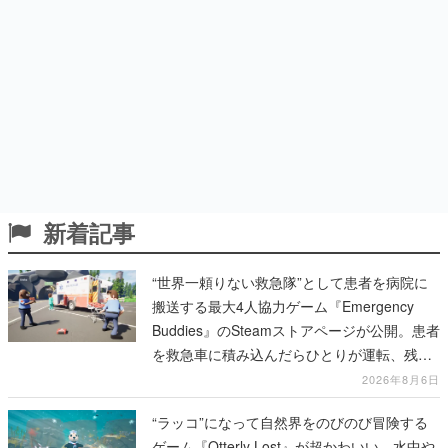
新着記事
“世界一頼りない救急隊”として患者を病院に
搬送する最大4人協力ゲーム『Emergency
Buddies』のSteamストアページが公開。患者
を救急車に積み込んだらひとりが運転、残り
のクルーは後部で患者の命を繋げ
2026年8月6日
“ラッコ”になって自然界をのびのび冒険する
ゲーム『Otterly Lost』が超かわいい。水中や