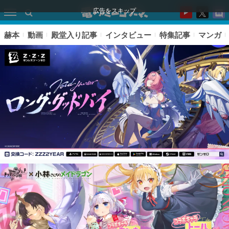
広告をスキップ
赫本
動画
殿堂入り記事
インタビュー
特集記事
マンガ
ピックアップ
電ファミのいま読まれている記事ランキング
アプリセール情報