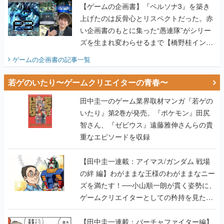
【ゲームの企画書】『ペルソナ3』を築き
上げたのは反骨心とリスペクトだった。赤
い企画書のもとに集った“愚連隊”がシリー
ズを生まれ変わらせるまで【橋野桂インタ
ビュー】
ゲームの企画書
の記事一覧
若ゲのいたり〜ゲームクリエイターの青春〜
田中圭一のゲーム業界取材マンガ『若ゲの
いたり』第2巻が発売。『ポケモン』田尻
智さん、『ゼビウス』遠藤雅伸さんらの貴
重なエピソードを収録
【田中圭一連載：アイマス/ガンダム 戦場
の絆 編】わがままな王様のわがままなニー
ズを満たす！──小山順一朗が貫く姿勢に、
ゲームクリエイターとしての矜持を見た
【若ゲのいたり最終回】
【田中圭一連載：バーチャファイター編】