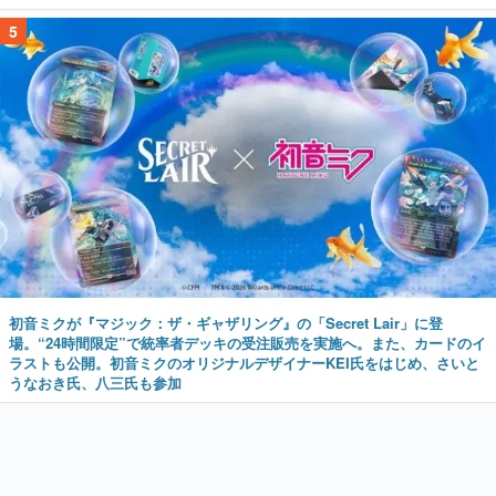
5
初音ミクが『マジック：ザ・ギャザリング』の「Secret Lair」に登
場。“24時間限定”で統率者デッキの受注販売を実施へ。また、カードのイ
ラストも公開。初音ミクのオリジナルデザイナーKEI氏をはじめ、さいと
うなおき氏、八三氏も参加