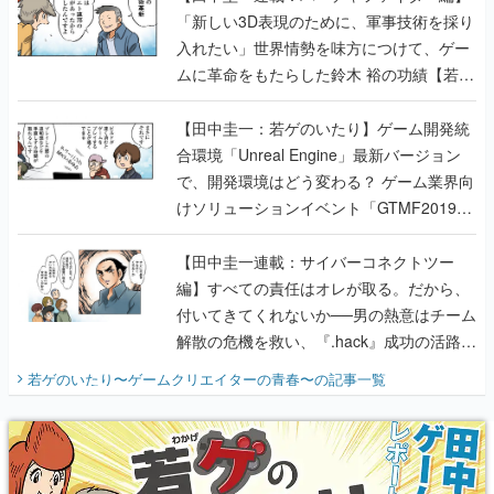
「新しい3D表現のために、軍事技術を採り
入れたい」世界情勢を味方につけて、ゲー
ムに革命をもたらした鈴木 裕の功績【若ゲ
のいたり】
【田中圭一：若ゲのいたり】ゲーム開発統
合環境「Unreal Engine」最新バージョン
で、開発環境はどう変わる？ ゲーム業界向
けソリューションイベント「GTMF2019」
に行って、より理解を深めよう【PR】
【田中圭一連載：サイバーコネクトツー
編】すべての責任はオレが取る。だから、
付いてきてくれないか──男の熱意はチーム
解散の危機を救い、『.hack』成功の活路を
開く。業界の快男児・松山 洋に流れる血は
若ゲのいたり〜ゲームクリエイターの青春〜
の記事一覧
『少年ジャンプ』色だった【若ゲのいた
り】