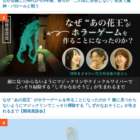
公が活躍した時代から5年後、彼らが「この世に存在しない」状況で魔
神・バロールと戦う
3
なぜ “あの花王” がホラーゲームを作ることになったのか？ 敵に見つから
ないようにマジックリンでこっそり掃除する『しずかなおそうじ』が生ま
れるまで【開発座談会】
4