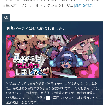
る幕末オープンワールドアクションRPG...
[続きを読む]
AD
勇者パーティはぜんめつしました。
“ぜんめつ”してしまった勇者パーティから1人だけ選んで、ともに迷
宮からの脱出を目指すダンジョン探索RPGです。 ただし勇者は「は
い/いいえ」しか喋れず、魔法使いは魔法が使えず、戦士は可愛らし
い人形になっていて、僧侶は██を崇拝しています。誰を救うのかを
選ぶのは、あなたです。