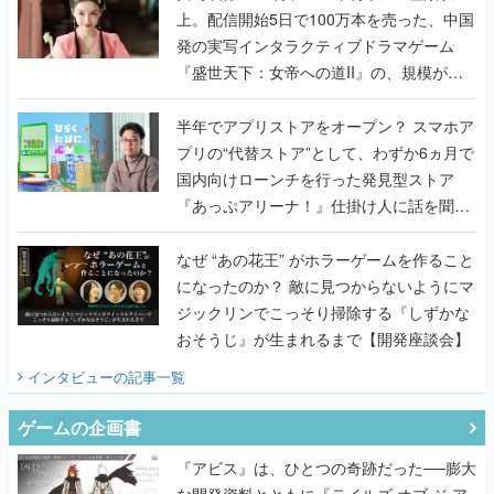
上。配信開始5日で100万本を売った、中国
発の実写インタラクティブドラマゲーム
『盛世天下：女帝への道II』の、規模が違
うこだわりをプロデューサーに聞いた
半年でアプリストアをオープン？ スマホア
プリの“代替ストア”として、わずか6ヵ月で
国内向けローンチを行った発見型ストア
『あっぷアリーナ！』仕掛け人に話を聞い
てみた
なぜ “あの花王” がホラーゲームを作ること
になったのか？ 敵に見つからないようにマ
ジックリンでこっそり掃除する『しずかな
おそうじ』が生まれるまで【開発座談会】
インタビュー
の記事一覧
ゲームの企画書
『アビス』は、ひとつの奇跡だった──膨大
な開発資料とともに『テイルズ オブ ジ ア