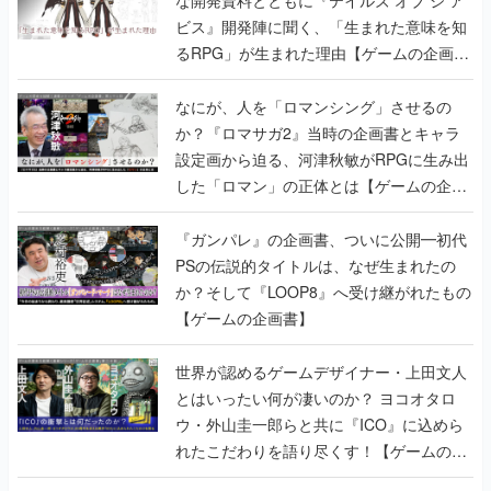
ビス』開発陣に聞く、「生まれた意味を知
るRPG」が生まれた理由【ゲームの企画
書】
なにが、人を「ロマンシング」させるの
か？『ロマサガ2』当時の企画書とキャラ
設定画から迫る、河津秋敏がRPGに生み出
した「ロマン」の正体とは【ゲームの企画
書】
『ガンパレ』の企画書、ついに公開━初代
PSの伝説的タイトルは、なぜ生まれたの
か？そして『LOOP8』へ受け継がれたもの
【ゲームの企画書】
世界が認めるゲームデザイナー・上田文人
とはいったい何が凄いのか？ ヨコオタロ
ウ・外山圭一郎らと共に『ICO』に込めら
れたこだわりを語り尽くす！【ゲームの企
画書】