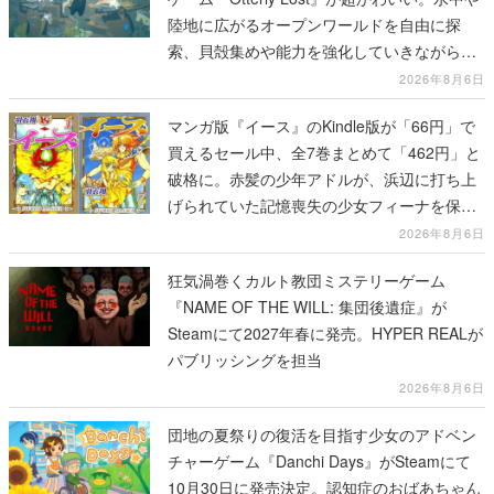
陸地に広がるオープンワールドを自由に探
索、貝殻集めや能力を強化していきながら、
動物たちの依頼を達成していく
2026年8月6日
マンガ版『イース』のKindle版が「66円」で
買えるセール中、全7巻まとめて「462円」と
破格に。赤髪の少年アドルが、浜辺に打ち上
げられていた記憶喪失の少女フィーナを保護
する場面から冒険がはじまる
2026年8月6日
狂気渦巻くカルト教団ミステリーゲーム
『NAME OF THE WILL: 集団後遺症』が
Steamにて2027年春に発売。HYPER REALが
パブリッシングを担当
2026年8月6日
団地の夏祭りの復活を目指す少女のアドベン
チャーゲーム『Danchi Days』がSteamにて
10月30日に発売決定。認知症のおばあちゃん