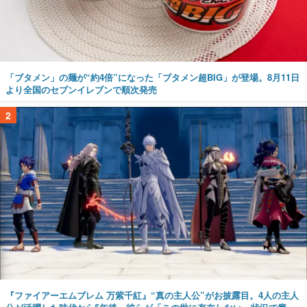
「ブタメン」の麺が“約4倍”になった「ブタメン超BIG」が登場。8月11日
より全国のセブンイレブンで順次発売
2
『ファイアーエムブレム 万紫千紅』“真の主人公”がお披露目。4人の主人