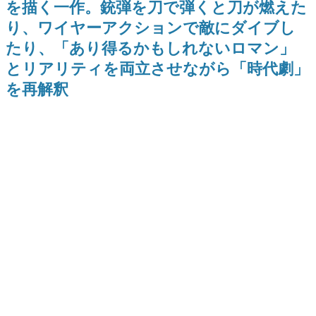
を描く一作。銃弾を刀で弾くと刀が燃えた
間以内に配信される予定
ー？＾＾」暗黒微笑の夢女子
日本のコンテンツ産業やカルチャーに与えた影響を探る企
や、萌え声不思議ちゃん女子と
り、ワイヤーアクションで敵にダイブし
画です。
青春を謳歌
たり、「あり得るかもしれないロマン」
日本モバイルゲーム産業史
日本のモバイルゲーム史における主要なトピック・タイト
とリアリティを両立させながら「時代劇」
ルを網羅するほか、開発者へのインタビューや識者による
解説を掲載。約20年の歴史が一望できる決定版！
を再解釈
若ゲのいたり〜ゲームクリエイターの青春〜
『うつヌケ』『ペンと箸』等で知られるマンガ家・田中圭
一先生によるゲーム業界レポートマンガです。
なんでゲームは面白い？
ゲーム開発者・hamatsu氏がゲームの魅力を画面や操作の
具体的な形から解き明かしていく、硬派で骨太な評論連載
です。
ゲームが変えた日本語
「経験値」「裏技」「ラスボス」… ゲームにまつわる言葉
の起源や用法の変遷を、コンピューター文化史研究家・タ
イニーP氏が徹底調査。
カテゴリ
特集記事