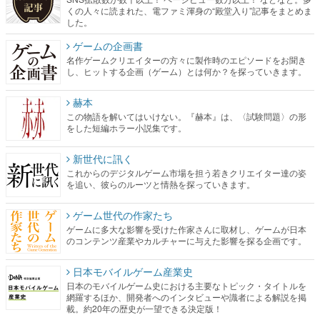
くの人々に読まれた、電ファミ渾身の“殿堂入り”記事をまとめま
した。
ゲームの企画書
名作ゲームクリエイターの方々に製作時のエピソードをお聞き
し、ヒットする企画（ゲーム）とは何か？を探っていきます。
赫本
この物語を解いてはいけない。『赫本』は、〈試験問題〉の形
をした短編ホラー小説集です。
新世代に訊く
これからのデジタルゲーム市場を担う若きクリエイター達の姿
を追い、彼らのルーツと情熱を探っていきます。
ゲーム世代の作家たち
ゲームに多大な影響を受けた作家さんに取材し、ゲームが日本
のコンテンツ産業やカルチャーに与えた影響を探る企画です。
日本モバイルゲーム産業史
日本のモバイルゲーム史における主要なトピック・タイトルを
網羅するほか、開発者へのインタビューや識者による解説を掲
載。約20年の歴史が一望できる決定版！