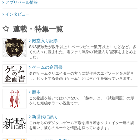
アプリセール情報
インタビュー
連載・特集一覧
殿堂入り記事
SNS拡散数が数千以上！ ページビュー数万以上！ などなど。多
くの人々に読まれた、電ファミ渾身の“殿堂入り”記事をまとめま
した。
ゲームの企画書
名作ゲームクリエイターの方々に製作時のエピソードをお聞き
し、ヒットする企画（ゲーム）とは何か？を探っていきます。
赫本
この物語を解いてはいけない。『赫本』は、〈試験問題〉の形
をした短編ホラー小説集です。
新世代に訊く
これからのデジタルゲーム市場を担う若きクリエイター達の姿
を追い、彼らのルーツと情熱を探っていきます。