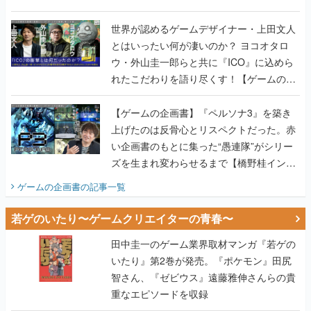
世界が認めるゲームデザイナー・上田文人
とはいったい何が凄いのか？ ヨコオタロ
ウ・外山圭一郎らと共に『ICO』に込めら
れたこだわりを語り尽くす！【ゲームの企
画書】
【ゲームの企画書】『ペルソナ3』を築き
上げたのは反骨心とリスペクトだった。赤
い企画書のもとに集った“愚連隊”がシリー
ズを生まれ変わらせるまで【橋野桂インタ
ビュー】
ゲームの企画書
の記事一覧
若ゲのいたり〜ゲームクリエイターの青春〜
田中圭一のゲーム業界取材マンガ『若ゲの
いたり』第2巻が発売。『ポケモン』田尻
智さん、『ゼビウス』遠藤雅伸さんらの貴
重なエピソードを収録