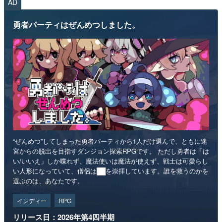
AD
勇者パーティはぜんめつしました。
“ぜんめつ”してしまった勇者パーティから1人だけ選んで、ともに迷
宮からの脱出を目指すダンジョン探索RPGです。 ただし勇者は「は
い/いいえ」しか喋れず、魔法使いは魔法が使えず、戦士は可愛らし
い人形になっていて、僧侶は██を崇拝しています。誰を救うのかを
選ぶのは、あなたです。
インディー
RPG
リリース日：2026年第4四半期