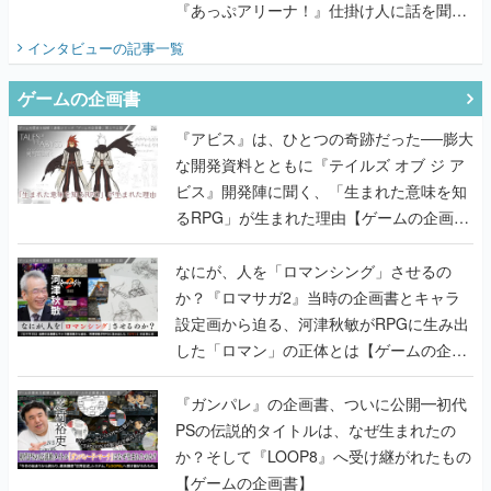
『あっぷアリーナ！』仕掛け人に話を聞い
てみた
インタビュー
の記事一覧
ゲームの企画書
『アビス』は、ひとつの奇跡だった──膨大
な開発資料とともに『テイルズ オブ ジ ア
ビス』開発陣に聞く、「生まれた意味を知
るRPG」が生まれた理由【ゲームの企画
書】
なにが、人を「ロマンシング」させるの
か？『ロマサガ2』当時の企画書とキャラ
設定画から迫る、河津秋敏がRPGに生み出
した「ロマン」の正体とは【ゲームの企画
書】
『ガンパレ』の企画書、ついに公開━初代
PSの伝説的タイトルは、なぜ生まれたの
か？そして『LOOP8』へ受け継がれたもの
【ゲームの企画書】