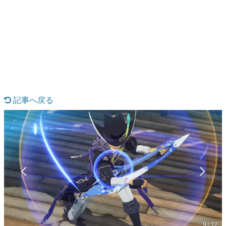
日本のコンテンツ産業やカルチャーに与えた影響を探る企
画です。
日本モバイルゲーム産業史
日本のモバイルゲーム史における主要なトピック・タイト
ルを網羅するほか、開発者へのインタビューや識者による
解説を掲載。約20年の歴史が一望できる決定版！
若ゲのいたり〜ゲームクリエイターの青春〜
『うつヌケ』『ペンと箸』等で知られるマンガ家・田中圭
一先生によるゲーム業界レポートマンガです。
記事へ戻る
なんでゲームは面白い？
ゲーム開発者・hamatsu氏がゲームの魅力を画面や操作の
具体的な形から解き明かしていく、硬派で骨太な評論連載
です。
ゲームが変えた日本語
「経験値」「裏技」「ラスボス」… ゲームにまつわる言葉
の起源や用法の変遷を、コンピューター文化史研究家・タ
イニーP氏が徹底調査。
カテゴリ
9 / 12
特集記事