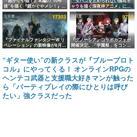
『超かぐや姫！』本編の“10年
「タバコを止められない猫耳キ
後”を描く『超かぐやメシ！』
ャラを描く深夜枠アニメ」に視
インタビュー
Web連載決定。新たなWebマン
聴者の一部から批判意見。違法
注目度
17303
注目度
9713
ガレーベル「ビビビコミック」
薬物の使用と思しき描写も含め
連載・特集一覧
にて特別話が掲載スタート、あ
て、BPOが議論を交わす
のお話には…まだ続きがある！
殿堂入り記事
『ファイナルファンタジーⅦ リ
『グノーシア』コラボカフェが
SNS拡散数が数千以上！ ページビュー数万以上！ などな
ど。多くの人々に読まれた、電ファミ渾身の“殿堂入り”記
ベレーション』の新映像が8月
開催決定。「学園祭」をコンセ
事をまとめました。
26日早朝に公開へ。『FF7』リ
プトに、模擬店やセツやSQ、ラ
メイクシリーズの完結編、
キオたちが学祭バンドを楽しむ
“ギター使い”の新クラスが『ブループロト
ゲームの企画書
「gamescom」のオープニング
様子を切り取った新グッズが展
名作ゲームクリエイターの方々に製作時のエピソードをお
コル』にやってくる！ オンラインRPGの
ナイトライブにてディレクター
開
聞きし、ヒットする企画（ゲーム）とは何か？を探ってい
の浜口直樹氏が登壇する予定
きます。
ヘンテコ武器と支援職大好きマンが触った
赫本
ら「パーティプレイの際にひとりは呼び
この物語を解いてはいけない。『赫本』は、〈試験問題〉
たい」強クラスだった
の形をした短編ホラー小説集です。
新世代に訊く
これからのデジタルゲーム市場を担う若きクリエイター達
の姿を追い、彼らのルーツと情熱を探っていきます。
ゲーム世代の作家たち
ゲームに多大な影響を受けた作家さんに取材し、ゲームが