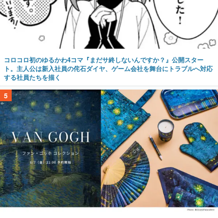
コロコロ初のゆるかわ4コマ『まだサ終しないんですか？』公開スター
ト。主人公は新入社員の侘石ダイヤ、ゲーム会社を舞台にトラブルへ対応
する社員たちを描く
5