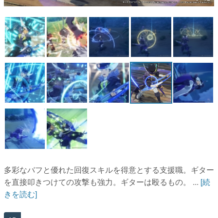
マンガ
女性向け
アプリレビュー
その他
電ファミニコゲーマーとは？
運営：株式会社マレ
多彩なバフと優れた回復スキルを得意とする支援職。ギター
を直接叩きつけての攻撃も強力。ギターは殴るもの。 ...
[続
きを読む]