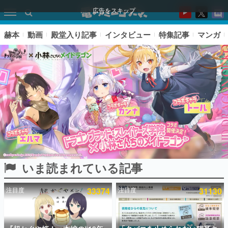
広告をスキップ
赫本
動画
殿堂入り記事
インタビュー
特集記事
マンガ
いま読まれている記事
ピックアップ
注目度
33374
注目度
31130
電ファミのいま読まれている記事ランキング
アプリセール情報