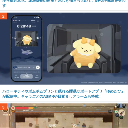
から批判意見。違法薬物の使用と思しき描写も含めて、BPOが議論を交わ
す
2
ハローキティやポムポムプリンと眠れる睡眠サポートアプリ『ゆめたび』
が配信中。キャラごとのASMRや目覚ましアラームも搭載
3