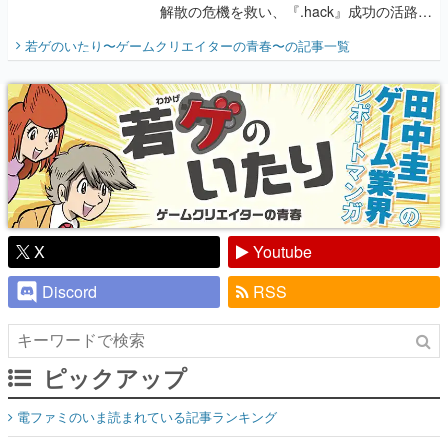
解散の危機を救い、『.hack』成功の活路を
開く。業界の快男児・松山 洋に流れる血は
若ゲのいたり〜ゲームクリエイターの青春〜
の記事一覧
『少年ジャンプ』色だった【若ゲのいた
り】
X
Youtube
Discord
RSS
ピックアップ
電ファミのいま読まれている記事ランキング