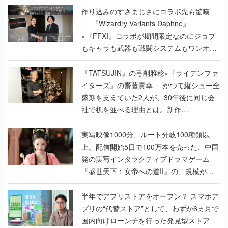
作り込みのすさまじさにコラボ先も驚嘆
──『Wizardry Variants Daphne』
×『FFXI』コラボが期間限定なのにジョブ
もキャラも武器も戦闘システムもワンオフ
で作り込まれた理由を両ディレクターに聞
く
『TATSUJIN』の弓削雅稔×『ライデンファ
イターズ』の齋藤貴幸──かつて縦シュー全
盛期を支えていた2人が、30年後に同じ会
社で机を並べる理由とは。新作
『TATSUJIN EXTREME』で初タッグを組
んだレジェンド2人に訊く開発秘話
実写映像1000分、ルート分岐100種類以
上。配信開始5日で100万本を売った、中国
発の実写インタラクティブドラマゲーム
『盛世天下：女帝への道II』の、規模が違
うこだわりをプロデューサーに聞いた
半年でアプリストアをオープン？ スマホア
プリの“代替ストア”として、わずか6ヵ月で
国内向けローンチを行った発見型ストア