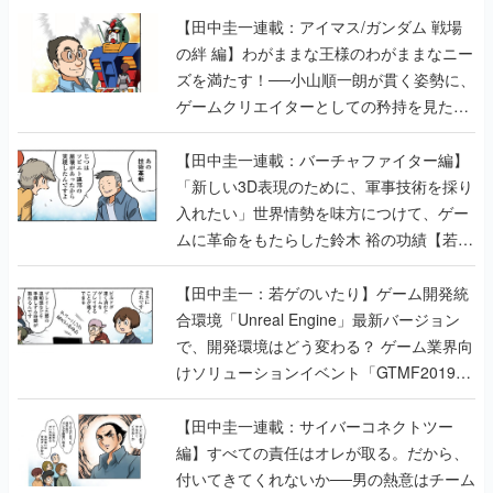
【田中圭一連載：アイマス/ガンダム 戦場
の絆 編】わがままな王様のわがままなニー
ズを満たす！──小山順一朗が貫く姿勢に、
ゲームクリエイターとしての矜持を見た
【若ゲのいたり最終回】
【田中圭一連載：バーチャファイター編】
「新しい3D表現のために、軍事技術を採り
入れたい」世界情勢を味方につけて、ゲー
ムに革命をもたらした鈴木 裕の功績【若ゲ
のいたり】
【田中圭一：若ゲのいたり】ゲーム開発統
合環境「Unreal Engine」最新バージョン
で、開発環境はどう変わる？ ゲーム業界向
けソリューションイベント「GTMF2019」
に行って、より理解を深めよう【PR】
【田中圭一連載：サイバーコネクトツー
編】すべての責任はオレが取る。だから、
付いてきてくれないか──男の熱意はチーム