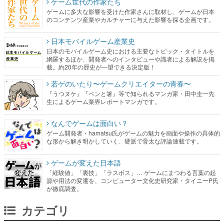
ゲーム世代の作家たち
ゲームに多大な影響を受けた作家さんに取材し、ゲームが日本
のコンテンツ産業やカルチャーに与えた影響を探る企画です。
日本モバイルゲーム産業史
日本のモバイルゲーム史における主要なトピック・タイトルを
網羅するほか、開発者へのインタビューや識者による解説を掲
載。約20年の歴史が一望できる決定版！
若ゲのいたり〜ゲームクリエイターの青春〜
『うつヌケ』『ペンと箸』等で知られるマンガ家・田中圭一先
生によるゲーム業界レポートマンガです。
なんでゲームは面白い？
ゲーム開発者・hamatsu氏がゲームの魅力を画面や操作の具体的
な形から解き明かしていく、硬派で骨太な評論連載です。
ゲームが変えた日本語
「経験値」「裏技」「ラスボス」… ゲームにまつわる言葉の起
源や用法の変遷を、コンピューター文化史研究家・タイニーP氏
が徹底調査。
カテゴリ