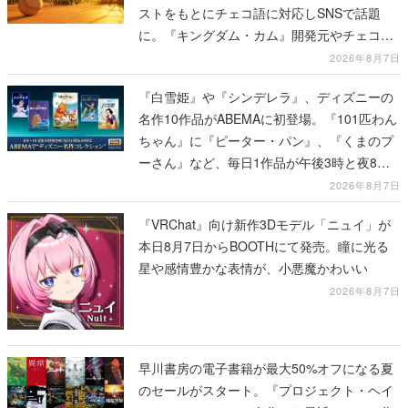
ストをもとにチェコ語に対応しSNSで話題
に。『キングダム・カム』開発元やチェコの
プロ野球選手から称賛の声
2026年8月7日
『白雪姫』や『シンデレラ』、ディズニーの
名作10作品がABEMAに初登場。『101匹わん
ちゃん』に『ピーター・パン』、『くまのプ
ーさん』など、毎日1作品が午後3時と夜8時
に2回放送
2026年8月7日
『VRChat』向け新作3Dモデル「ニュイ」が
本日8月7日からBOOTHにて発売。瞳に光る
星や感情豊かな表情が、小悪魔かわいい
2026年8月7日
早川書房の電子書籍が最大50%オフになる夏
のセールがスタート。『プロジェクト・ヘイ