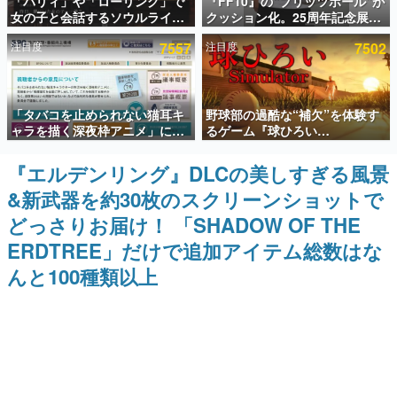
「パリィ」や「ローリング」で
『FF10』の“ブリッツボール”が
女の子と会話するソウルライク
クッション化。25周年記念展
インタビュー
恋愛ゲーム『小早川さんはソウ
「FINAL FANTASY X
注目度
7557
注目度
7502
ルライク』無料公開。返事に失
MUSEUM-幻光の記憶-」のグッ
連載・特集一覧
敗すると「YOU DIED」
ズ情報が一部公開
殿堂入り記事
「タバコを止められない猫耳キ
野球部の過酷な“補欠”を体験す
SNS拡散数が数千以上！ ページビュー数万以上！ などな
ど。多くの人々に読まれた、電ファミ渾身の“殿堂入り”記
ャラを描く深夜枠アニメ」に視
るゲーム『球ひろい
事をまとめました。
聴者の一部から批判意見。違法
Simulator』が「1件」のウィッ
薬物の使用と思しき描写も含め
シュリストをもとにチェコ語に
『エルデンリング』DLCの美しすぎる風景
ゲームの企画書
て、BPOが議論を交わす
対応しSNSで話題に。『キング
名作ゲームクリエイターの方々に製作時のエピソードをお
&新武器を約30枚のスクリーンショットで
ダム・カム』開発元やチェコの
聞きし、ヒットする企画（ゲーム）とは何か？を探ってい
プロ野球選手から称賛の声
きます。
どっさりお届け！ 「SHADOW OF THE
赫本
ERDTREE」だけで追加アイテム総数はな
この物語を解いてはいけない。『赫本』は、〈試験問題〉
んと100種類以上
の形をした短編ホラー小説集です。
新世代に訊く
これからのデジタルゲーム市場を担う若きクリエイター達
の姿を追い、彼らのルーツと情熱を探っていきます。
ゲーム世代の作家たち
ゲームに多大な影響を受けた作家さんに取材し、ゲームが