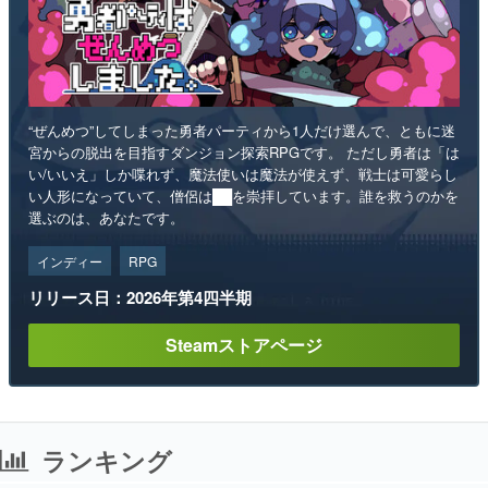
“ぜんめつ”してしまった勇者パーティから1人だけ選んで、ともに迷
宮からの脱出を目指すダンジョン探索RPGです。 ただし勇者は「は
い/いいえ」しか喋れず、魔法使いは魔法が使えず、戦士は可愛らし
い人形になっていて、僧侶は██を崇拝しています。誰を救うのかを
選ぶのは、あなたです。
インディー
RPG
リリース日：2026年第4四半期
Steamストアページ
ランキング