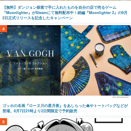
【無料】ダンジョン探索で手に入れたものを自分の店で売るゲーム
『Moonlighter』がSteamにて無料配布中！続編『Moonlighter 2』の9月
2日正式リリースを記念したキャンペーン
4
ゴッホの名画『ローヌ川の星月夜』をあしらった傘やトートバッグなどが
登場。8月7日21時より2日間限定で予約販売
5