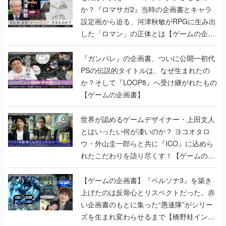
か？『ロマサガ2』当時の企画書とキャラ
設定画から迫る、河津秋敏がRPGに生み出
した「ロマン」の正体とは【ゲームの企画
書】
『ガンパレ』の企画書、ついに公開━初代
PSの伝説的タイトルは、なぜ生まれたの
か？そして『LOOP8』へ受け継がれたもの
【ゲームの企画書】
世界が認めるゲームデザイナー・上田文人
とはいったい何が凄いのか？ ヨコオタロ
ウ・外山圭一郎らと共に『ICO』に込めら
れたこだわりを語り尽くす！【ゲームの企
画書】
【ゲームの企画書】『ペルソナ3』を築き
上げたのは反骨心とリスペクトだった。赤
い企画書のもとに集った“愚連隊”がシリー
ズを生まれ変わらせるまで【橋野桂インタ