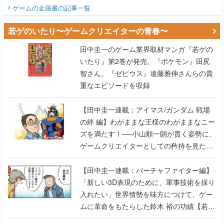
ビュー】
ゲームの企画書
の記事一覧
若ゲのいたり〜ゲームクリエイターの青春〜
田中圭一のゲーム業界取材マンガ『若ゲの
いたり』第2巻が発売。『ポケモン』田尻
智さん、『ゼビウス』遠藤雅伸さんらの貴
重なエピソードを収録
【田中圭一連載：アイマス/ガンダム 戦場
の絆 編】わがままな王様のわがままなニー
ズを満たす！──小山順一朗が貫く姿勢に、
ゲームクリエイターとしての矜持を見た
【若ゲのいたり最終回】
【田中圭一連載：バーチャファイター編】
「新しい3D表現のために、軍事技術を採り
入れたい」世界情勢を味方につけて、ゲー
ムに革命をもたらした鈴木 裕の功績【若ゲ
のいたり】