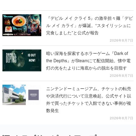
『デビル メイ クライ 5』の激辛担々麺「デビ
ル メイ カライ」が爆誕。“スタイリッシュに
完食しました”と公式が報告
2026年8月7日
暗い深海を探索するホラーゲーム『Dark of
the Depths』がSteamにて配信開始。懐中電
灯の光をたよりに海底からの脱出を目指す
2026年8月7日
ニンテンドーミュージアム、チケットの転売
や決済代行について注意喚起。公式サイト以
外で買ったチケットで入館できない事例が複
数発生
2026年8月7日