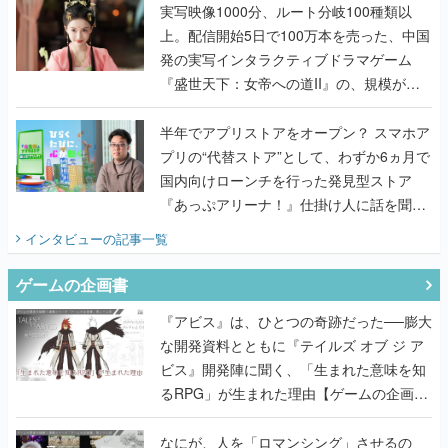
んだレジェンド2人に訊く開発秘話
実写映像1000分、ルート分岐100種類以
上。配信開始5日で100万本を売った、中国
発の実写インタラクティブドラマゲーム
『盛世天下：女帝への道II』の、規模が違
うこだわりをプロデューサーに聞いた
半年でアプリストアをオープン？ スマホア
プリの“代替ストア”として、わずか6ヵ月で
国内向けローンチを行った発見型ストア
『あっぷアリーナ！』仕掛け人に話を聞い
てみた
インタビュー
の記事一覧
ゲームの企画書
『アビス』は、ひとつの奇跡だった──膨大
な開発資料とともに『テイルズ オブ ジ ア
ビス』開発陣に聞く、「生まれた意味を知
るRPG」が生まれた理由【ゲームの企画
書】
なにが、人を「ロマンシング」させるの