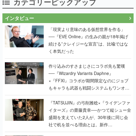
カテゴリーピックアップ
インタビュー
「現実より意味のある仮想世界を作る」
──『EVE Online』の生みの親が18年掲げ
続ける”クレイジーな宣言”は、比喩ではな
く本気だった
作り込みのすさまじさにコラボ先も驚嘆
──『Wizardry Variants Daphne』
×『FFXI』コラボが期間限定なのにジョブ
もキャラも武器も戦闘システムもワンオフ
で作り込まれた理由を両ディレクターに聞
く
『TATSUJIN』の弓削雅稔×『ライデンファ
イターズ』の齋藤貴幸──かつて縦シュー全
盛期を支えていた2人が、30年後に同じ会
社で机を並べる理由とは。新作
『TATSUJIN EXTREME』で初タッグを組