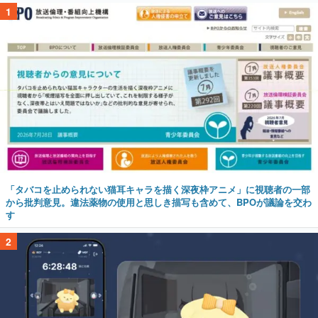
1
「タバコを止められない猫耳キャラを描く深夜枠アニメ」に視聴者の一部
から批判意見。違法薬物の使用と思しき描写も含めて、BPOが議論を交わ
す
2