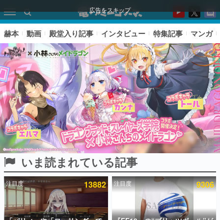
広告をスキップ
赫本
動画
殿堂入り記事
インタビュー
特集記事
マンガ
いま読まれている記事
ピックアップ
注目度
13882
注目度
9306
電ファミのいま読まれている記事ランキング
アプリセール情報