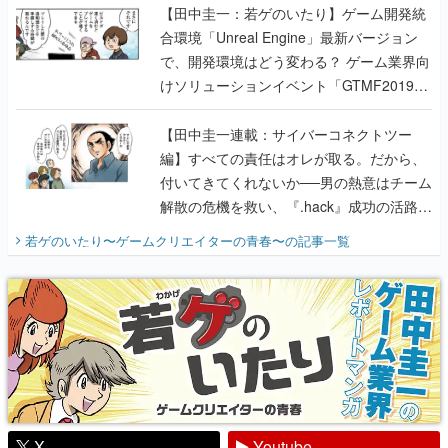
【田中圭一：若ゲのいたり】ゲーム開発統
合環境「Unreal Engine」最新バージョン
で、開発環境はどう変わる？ ゲーム業界向
けソリューションイベント「GTMF2019」
に行って、より理解を深めよう【PR】
【田中圭一連載：サイバーコネクトツー
編】すべての責任はオレが取る。だから、
付いてきてくれないか──男の熱意はチーム
解散の危機を救い、『.hack』成功の活路を
開く。業界の快男児・松山 洋に流れる血は
若ゲのいたり〜ゲームクリエイターの青春〜
の記事一覧
『少年ジャンプ』色だった【若ゲのいた
り】
X
Youtube