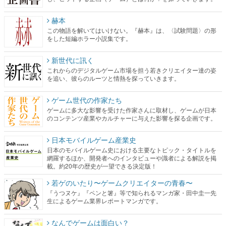
赫本
この物語を解いてはいけない。『赫本』は、〈試験問題〉の形
をした短編ホラー小説集です。
新世代に訊く
これからのデジタルゲーム市場を担う若きクリエイター達の姿
を追い、彼らのルーツと情熱を探っていきます。
ゲーム世代の作家たち
ゲームに多大な影響を受けた作家さんに取材し、ゲームが日本
のコンテンツ産業やカルチャーに与えた影響を探る企画です。
日本モバイルゲーム産業史
日本のモバイルゲーム史における主要なトピック・タイトルを
網羅するほか、開発者へのインタビューや識者による解説を掲
載。約20年の歴史が一望できる決定版！
若ゲのいたり〜ゲームクリエイターの青春〜
『うつヌケ』『ペンと箸』等で知られるマンガ家・田中圭一先
生によるゲーム業界レポートマンガです。
なんでゲームは面白い？