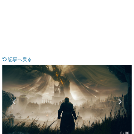
日本のコンテンツ産業やカルチャーに与えた影響を探る企
画です。
日本モバイルゲーム産業史
日本のモバイルゲーム史における主要なトピック・タイト
ルを網羅するほか、開発者へのインタビューや識者による
解説を掲載。約20年の歴史が一望できる決定版！
若ゲのいたり〜ゲームクリエイターの青春〜
『うつヌケ』『ペンと箸』等で知られるマンガ家・田中圭
一先生によるゲーム業界レポートマンガです。
記事へ戻る
なんでゲームは面白い？
ゲーム開発者・hamatsu氏がゲームの魅力を画面や操作の
具体的な形から解き明かしていく、硬派で骨太な評論連載
です。
ゲームが変えた日本語
「経験値」「裏技」「ラスボス」… ゲームにまつわる言葉
の起源や用法の変遷を、コンピューター文化史研究家・タ
イニーP氏が徹底調査。
カテゴリ
2 / 30
特集記事