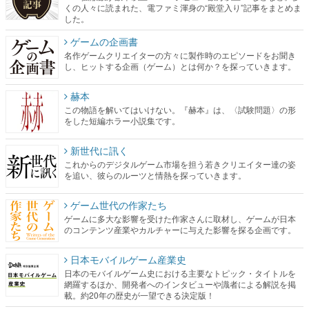
くの人々に読まれた、電ファミ渾身の“殿堂入り”記事をまとめま
した。
ゲームの企画書
名作ゲームクリエイターの方々に製作時のエピソードをお聞き
し、ヒットする企画（ゲーム）とは何か？を探っていきます。
赫本
この物語を解いてはいけない。『赫本』は、〈試験問題〉の形
をした短編ホラー小説集です。
新世代に訊く
これからのデジタルゲーム市場を担う若きクリエイター達の姿
を追い、彼らのルーツと情熱を探っていきます。
ゲーム世代の作家たち
ゲームに多大な影響を受けた作家さんに取材し、ゲームが日本
のコンテンツ産業やカルチャーに与えた影響を探る企画です。
日本モバイルゲーム産業史
日本のモバイルゲーム史における主要なトピック・タイトルを
網羅するほか、開発者へのインタビューや識者による解説を掲
載。約20年の歴史が一望できる決定版！