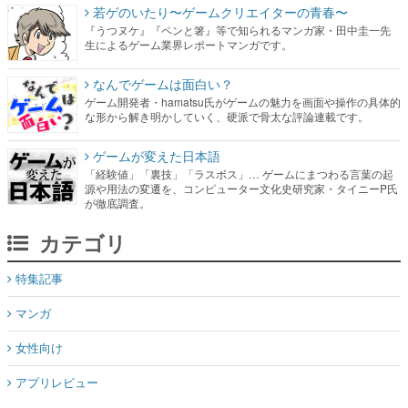
若ゲのいたり〜ゲームクリエイターの青春〜
『うつヌケ』『ペンと箸』等で知られるマンガ家・田中圭一先
生によるゲーム業界レポートマンガです。
なんでゲームは面白い？
ゲーム開発者・hamatsu氏がゲームの魅力を画面や操作の具体的
な形から解き明かしていく、硬派で骨太な評論連載です。
ゲームが変えた日本語
「経験値」「裏技」「ラスボス」… ゲームにまつわる言葉の起
源や用法の変遷を、コンピューター文化史研究家・タイニーP氏
が徹底調査。
カテゴリ
特集記事
マンガ
女性向け
アプリレビュー