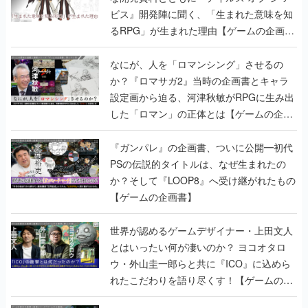
ビス』開発陣に聞く、「生まれた意味を知
るRPG」が生まれた理由【ゲームの企画
書】
なにが、人を「ロマンシング」させるの
か？『ロマサガ2』当時の企画書とキャラ
設定画から迫る、河津秋敏がRPGに生み出
した「ロマン」の正体とは【ゲームの企画
書】
『ガンパレ』の企画書、ついに公開━初代
PSの伝説的タイトルは、なぜ生まれたの
か？そして『LOOP8』へ受け継がれたもの
【ゲームの企画書】
世界が認めるゲームデザイナー・上田文人
とはいったい何が凄いのか？ ヨコオタロ
ウ・外山圭一郎らと共に『ICO』に込めら
れたこだわりを語り尽くす！【ゲームの企
画書】