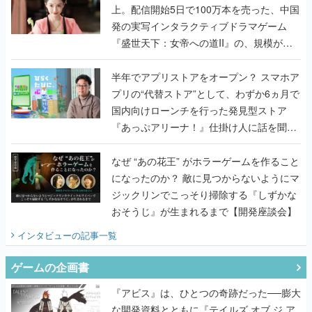
上。配信開始5日で100万本を売った、中国
発の実写インタラクティブドラマゲーム
『盛世天下：女帝への道II』の、規模が違
うこだわりをプロデューサーに聞いた
半年でアプリストアをオープン？ スマホア
プリの“代替ストア”として、わずか6ヵ月で
国内向けローンチを行った発見型ストア
『あっぷアリーナ！』仕掛け人に話を聞い
てみた
なぜ “あの花王” がホラーゲームを作ること
になったのか？ 敵に見つからないようにマ
ジックリンでこっそり掃除する『しずかな
おそうじ』が生まれるまで【開発座談会】
インタビュー
の記事一覧
ゲームの企画書
『アビス』は、ひとつの奇跡だった──膨大
な開発資料とともに『テイルズ オブ ジ ア