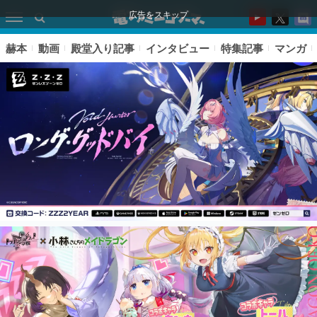
広告をスキップ
赫本
動画
殿堂入り記事
インタビュー
特集記事
マンガ
ピックアップ
電ファミのいま読まれている記事ランキング
アプリセール情報