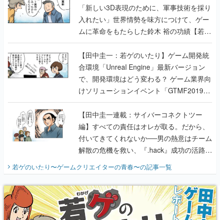
「新しい3D表現のために、軍事技術を採り
入れたい」世界情勢を味方につけて、ゲー
ムに革命をもたらした鈴木 裕の功績【若ゲ
のいたり】
【田中圭一：若ゲのいたり】ゲーム開発統
合環境「Unreal Engine」最新バージョン
で、開発環境はどう変わる？ ゲーム業界向
けソリューションイベント「GTMF2019」
に行って、より理解を深めよう【PR】
【田中圭一連載：サイバーコネクトツー
編】すべての責任はオレが取る。だから、
付いてきてくれないか──男の熱意はチーム
解散の危機を救い、『.hack』成功の活路を
開く。業界の快男児・松山 洋に流れる血は
若ゲのいたり〜ゲームクリエイターの青春〜
の記事一覧
『少年ジャンプ』色だった【若ゲのいた
り】