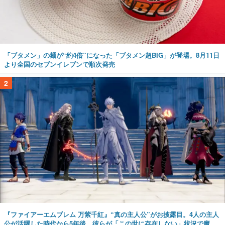
「ブタメン」の麺が“約4倍”になった「ブタメン超BIG」が登場。8月11日
より全国のセブンイレブンで順次発売
2
『ファイアーエムブレム 万紫千紅』“真の主人公”がお披露目。4人の主人
公が活躍した時代から5年後、彼らが「この世に存在しない」状況で魔