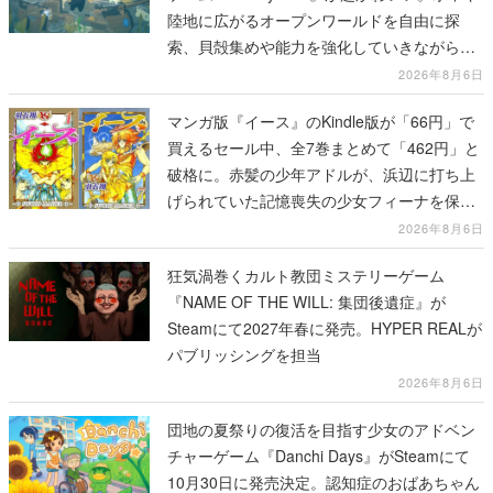
陸地に広がるオープンワールドを自由に探
索、貝殻集めや能力を強化していきながら、
動物たちの依頼を達成していく
2026年8月6日
マンガ版『イース』のKindle版が「66円」で
買えるセール中、全7巻まとめて「462円」と
破格に。赤髪の少年アドルが、浜辺に打ち上
げられていた記憶喪失の少女フィーナを保護
する場面から冒険がはじまる
2026年8月6日
狂気渦巻くカルト教団ミステリーゲーム
『NAME OF THE WILL: 集団後遺症』が
Steamにて2027年春に発売。HYPER REALが
パブリッシングを担当
2026年8月6日
団地の夏祭りの復活を目指す少女のアドベン
チャーゲーム『Danchi Days』がSteamにて
10月30日に発売決定。認知症のおばあちゃん