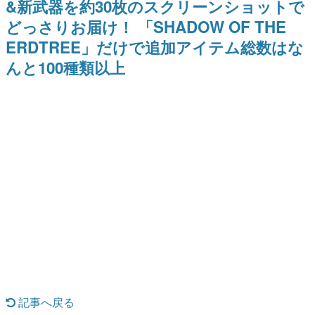
&新武器を約30枚のスクリーンショットで
どが全品受注生産で登場、過去
ー？＾＾」暗黒微笑の夢女子
日本のコンテンツ産業やカルチャーに与えた影響を探る企
に発売したグッズの再販も
や、萌え声不思議ちゃん女子と
どっさりお届け！ 「SHADOW OF THE
画です。
青春を謳歌
ERDTREE」だけで追加アイテム総数はな
日本モバイルゲーム産業史
日本のモバイルゲーム史における主要なトピック・タイト
んと100種類以上
ルを網羅するほか、開発者へのインタビューや識者による
解説を掲載。約20年の歴史が一望できる決定版！
若ゲのいたり〜ゲームクリエイターの青春〜
『うつヌケ』『ペンと箸』等で知られるマンガ家・田中圭
一先生によるゲーム業界レポートマンガです。
なんでゲームは面白い？
ゲーム開発者・hamatsu氏がゲームの魅力を画面や操作の
具体的な形から解き明かしていく、硬派で骨太な評論連載
です。
ゲームが変えた日本語
「経験値」「裏技」「ラスボス」… ゲームにまつわる言葉
の起源や用法の変遷を、コンピューター文化史研究家・タ
イニーP氏が徹底調査。
カテゴリ
記事へ戻る
特集記事