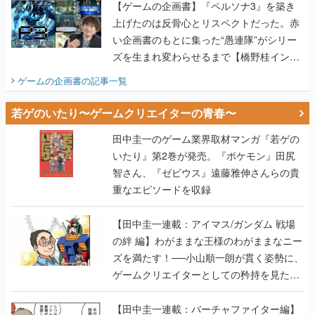
【ゲームの企画書】『ペルソナ3』を築き
上げたのは反骨心とリスペクトだった。赤
い企画書のもとに集った“愚連隊”がシリー
ズを生まれ変わらせるまで【橋野桂インタ
ビュー】
ゲームの企画書
の記事一覧
若ゲのいたり〜ゲームクリエイターの青春〜
田中圭一のゲーム業界取材マンガ『若ゲの
いたり』第2巻が発売。『ポケモン』田尻
智さん、『ゼビウス』遠藤雅伸さんらの貴
重なエピソードを収録
【田中圭一連載：アイマス/ガンダム 戦場
の絆 編】わがままな王様のわがままなニー
ズを満たす！──小山順一朗が貫く姿勢に、
ゲームクリエイターとしての矜持を見た
【若ゲのいたり最終回】
【田中圭一連載：バーチャファイター編】