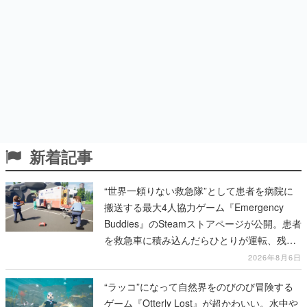
新着記事
“世界一頼りない救急隊”として患者を病院に
搬送する最大4人協力ゲーム『Emergency
Buddies』のSteamストアページが公開。患者
を救急車に積み込んだらひとりが運転、残り
のクルーは後部で患者の命を繋げ
2026年8月6日
“ラッコ”になって自然界をのびのび冒険する
ゲーム『Otterly Lost』が超かわいい。水中や