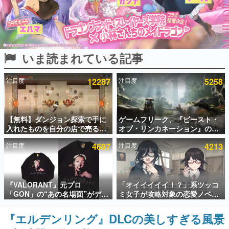
インタビュー
連載・特集一覧
いま読まれている記事
殿堂入り記事
SNS拡散数が数千以上！ ページビュー数万以上！ などな
ど。多くの人々に読まれた、電ファミ渾身の“殿堂入り”記
注目度
12287
注目度
5258
事をまとめました。
ゲームの企画書
名作ゲームクリエイターの方々に製作時のエピソードをお
聞きし、ヒットする企画（ゲーム）とは何か？を探ってい
【無料】ダンジョン探索で手に
ゲームフリーク、『ビースト・
きます。
入れたものを自分の店で売るゲ
オブ・リンカネーション』の継
ーム『Moonlighter』がSteam
続的なアプデ方針を表明。ユー
赫本
注目度
4697
注目度
4213
にて無料配布中！続編
ザーからの意見を真摯に受け止
この物語を解いてはいけない。『赫本』は、〈試験問題〉
『Moonlighter 2』の9月2日正
めて対応へ。修正パッチは約1週
の形をした短編ホラー小説集です。
式リリースを記念したキャンペ
間以内に配信される予定
ーン
新世代に訊く
『VALORANT』元プロ
「オイイイイイ！？」系ツッコ
これからのデジタルゲーム市場を担う若きクリエイター達
「GON」の“あの名場面”がデザ
ミ女子が攻略対象の恋愛ノベル
の姿を追い、彼らのルーツと情熱を探っていきます。
インされた新作グッズが本日8月
ゲーム『美術部カノジョ』
5日より期間限定で発売。Tシャ
Steamストアページが公開。
『エルデンリング』DLCの美しすぎる風景
ゲーム世代の作家たち
ツやコインケース、アクキーな
「お前らーそろそろ自重しろ
ゲームに多大な影響を受けた作家さんに取材し、ゲームが