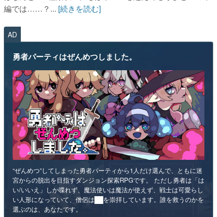
編では……？...
[続きを読む]
AD
勇者パーティはぜんめつしました。
“ぜんめつ”してしまった勇者パーティから1人だけ選んで、ともに迷
宮からの脱出を目指すダンジョン探索RPGです。 ただし勇者は「は
い/いいえ」しか喋れず、魔法使いは魔法が使えず、戦士は可愛らし
い人形になっていて、僧侶は██を崇拝しています。誰を救うのかを
選ぶのは、あなたです。