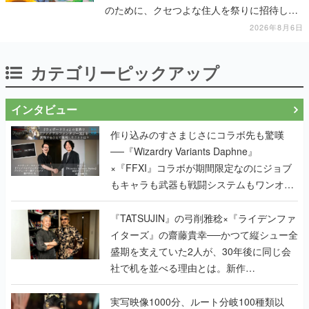
のために、クセつよな住人を祭りに招待して
いく
2026年8月6日
カテゴリーピックアップ
インタビュー
作り込みのすさまじさにコラボ先も驚嘆
──『Wizardry Variants Daphne』
×『FFXI』コラボが期間限定なのにジョブ
もキャラも武器も戦闘システムもワンオフ
で作り込まれた理由を両ディレクターに聞
く
『TATSUJIN』の弓削雅稔×『ライデンファ
イターズ』の齋藤貴幸──かつて縦シュー全
盛期を支えていた2人が、30年後に同じ会
社で机を並べる理由とは。新作
『TATSUJIN EXTREME』で初タッグを組
んだレジェンド2人に訊く開発秘話
実写映像1000分、ルート分岐100種類以