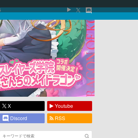
5
X
Youtube
Discord
RSS