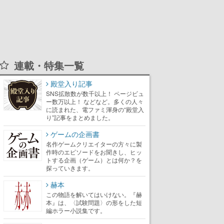
連載・特集一覧
殿堂入り記事
SNS拡散数が数千以上！ ページビュ
ー数万以上！ などなど。多くの人々
に読まれた、電ファミ渾身の“殿堂入
り”記事をまとめました。
ゲームの企画書
名作ゲームクリエイターの方々に製
作時のエピソードをお聞きし、ヒッ
トする企画（ゲーム）とは何か？を
探っていきます。
赫本
この物語を解いてはいけない。『赫
本』は、〈試験問題〉の形をした短
編ホラー小説集です。