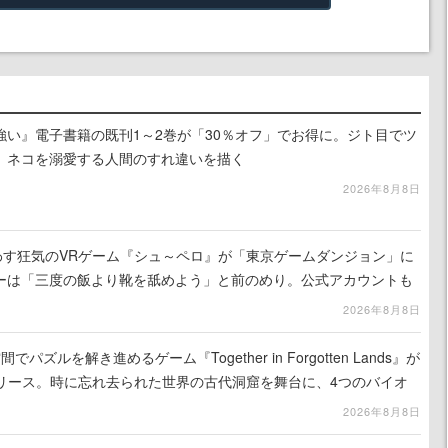
強い』電子書籍の既刊1～2巻が「30％オフ」でお得に。ジト目でツ
、ネコを溺愛する人間のすれ違いを描く
2026年8月8日
わす狂気のVRゲーム『シュ～ペロ』が「東京ゲームダンジョン」に
ーは「三度の飯より靴を舐めよう」と前のめり。公式アカウントも
リースに向けて開発中
2026年8月8日
ズルを解き進めるゲーム『Together in Forgotten Lands』が
でリリース。時に忘れ去られた世界の古代洞窟を舞台に、4つのバイオ
出を目指す
2026年8月8日