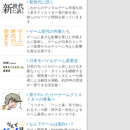
新世代に訊く
これからのデジタルゲーム市場を担
う若きクリエイター達の姿を追い、
彼らのルーツと情熱を探っていきま
す。
ゲーム世代の作家たち
ゲームに多大な影響を受けた作家さ
んに取材し、ゲームが日本のコンテ
ンツ産業やカルチャーに与えた影響
を探る企画です。
日本モバイルゲーム産業史
日本のモバイルゲーム史における主
要なトピック・タイトルを網羅する
ほか、開発者へのインタビューや識
者による解説を掲載。約20年の歴史
が一望できる決定版！
若ゲのいたり〜ゲームクリエ
イターの青春〜
『うつヌケ』『ペンと箸』等で知ら
れるマンガ家・田中圭一先生による
ゲーム業界レポートマンガです。
なんでゲームは面白い？
ゲーム開発者・hamatsu氏がゲーム