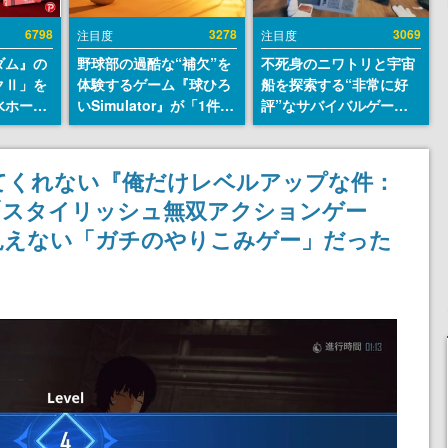
6798
3278
3069
注目度
注目度
ダム』の
野球部の過酷な“補欠”を
不死身のニワトリと宇宙
クⅡ」を
体験するゲーム『球ひろ
船を探索する“非常に好
水ホース
いSimulator』が「1件」
評”なサバイバルゲーム
始。本体
のウィッシュリストをも
『Breathedge』が無料
ーソナル
とにチェコ語に対応し
で配布中。入手できる期
公国軍の
SNSで話題に。『キング
間は8月10日まで
てくれない『俺だけレベルアップな件：
式番号な
ダム・カム』開発元やチ
、「スタイリッシュ無双アクションゲー
ェコのプロ野球選手から
称賛の声
見えない「ガチのやりこみゲー」だった