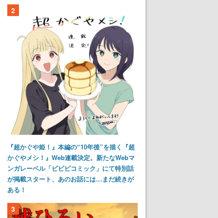
2
『超かぐや姫！』本編の“10年後”を描く『超
かぐやメシ！』Web連載決定。新たなWebマ
ンガレーベル「ビビビコミック」にて特別話
が掲載スタート、あのお話には…まだ続きが
ある！
3