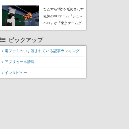
たネコたちと、ネコを溺
愛する人間のすれ違いを
ひたすら“靴”を舐めまわす
描く
狂気のVRゲーム『シュ～
ペロ』が「東京ゲームダ
ンジョン」に展示中。キ
ャッチコピーは「三度の
ピックアップ
飯より靴を舐めよう」と
前のめり。公式アカウン
電ファミのいま読まれている記事ランキング
トも開設され、2026年リ
アプリセール情報
リースに向けて開発中
インタビュー