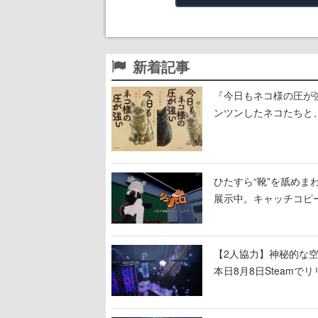
新着記事
『今日もネコ様の圧が
ンツンしたネコたちと
ひたすら“靴”を舐めま
展示中。キャッチコピ
開設され、2026年リ
【2人協力】神秘的な空間でパ
本日8月8日Steam
ームを探索しながら脱