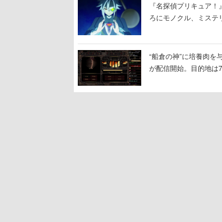
『名探偵プリキュア！
ろにモノクル、ミステ
“船倉の神”に培養肉
が配信開始。目的地は
人間を増やし、加工し