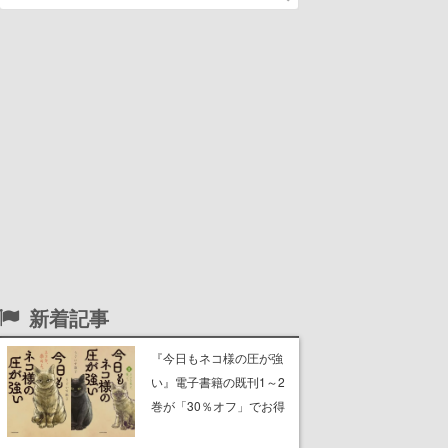
新着記事
『今日もネコ様の圧が強
い』電子書籍の既刊1～2
巻が「30％オフ」でお得
に。ジト目でツンツンし