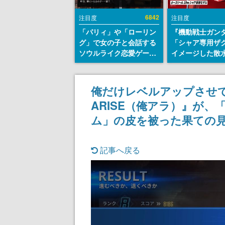
6842
注目度
注目度
「パリィ」や「ローリン
『機動戦士ガン
グ」で女の子と会話する
「シャア専用ザ
ソウルライク恋愛ゲーム
イメージした散
『小早川さんはソウルラ
リールが予約開
イク』無料公開。返事に
にはシャアのパ
失敗すると「YOU
マークやジオン
俺だけレベルアップさせ
DIED」
エンブレム、型
ARISE（俺アラ）』が
どを配置
ム」の皮を被った果ての
記事へ戻る