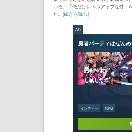
いる。『俺だけレベルアップな件：A
た...
[続きを読む]
AD
勇者パーティはぜんめ
インディー
RPG