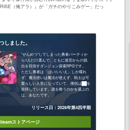
RISE（俺アラ）』が「ガチのやりこみゲー」だっ
つしました。
“ぜんめつ”してしまった勇者パーティか
ら1人だけ選んで、ともに迷宮からの脱
出を目指すダンジョン探索RPGです。
ただし勇者は「はい/いいえ」しか喋れ
ず、魔法使いは魔法が使えず、戦士は可
愛らしい人形になっていて、僧侶は██を
崇拝しています。誰を救うのかを選ぶの
は、あなたです。
リリース日：2026年第4四半期
Steamストアページ