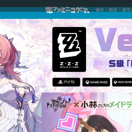
赫本
動画
殿堂