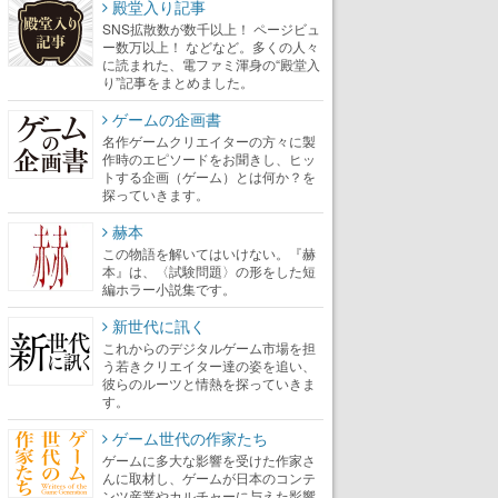
殿堂入り記事
SNS拡散数が数千以上！ ページビュ
ー数万以上！ などなど。多くの人々
に読まれた、電ファミ渾身の“殿堂入
り”記事をまとめました。
ゲームの企画書
名作ゲームクリエイターの方々に製
作時のエピソードをお聞きし、ヒッ
トする企画（ゲーム）とは何か？を
探っていきます。
赫本
この物語を解いてはいけない。『赫
本』は、〈試験問題〉の形をした短
編ホラー小説集です。
新世代に訊く
これからのデジタルゲーム市場を担
う若きクリエイター達の姿を追い、
彼らのルーツと情熱を探っていきま
す。
ゲーム世代の作家たち
ゲームに多大な影響を受けた作家さ
んに取材し、ゲームが日本のコンテ
ンツ産業やカルチャーに与えた影響