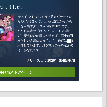
つしました。
“ぜんめつ”してしまった勇者パーティか
ら1人だけ選んで、ともに迷宮からの脱
出を目指すダンジョン探索RPGです。
ただし勇者は「はい/いいえ」しか喋れ
ず、魔法使いは魔法が使えず、戦士は可
愛らしい人形になっていて、僧侶は██を
崇拝しています。誰を救うのかを選ぶの
は、あなたです。
リリース日：2026年第4四半期
Steamストアページ