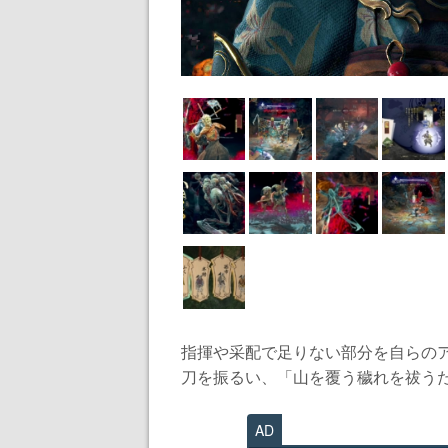
指揮や采配で足りない部分を自らの
刀を振るい、「山を覆う穢れを祓うた
AD