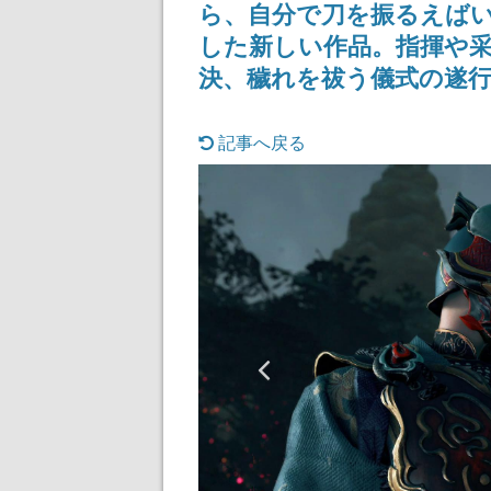
ら、自分で刀を振るえば
した新しい作品。指揮や
決、穢れを祓う儀式の遂
記事へ戻る