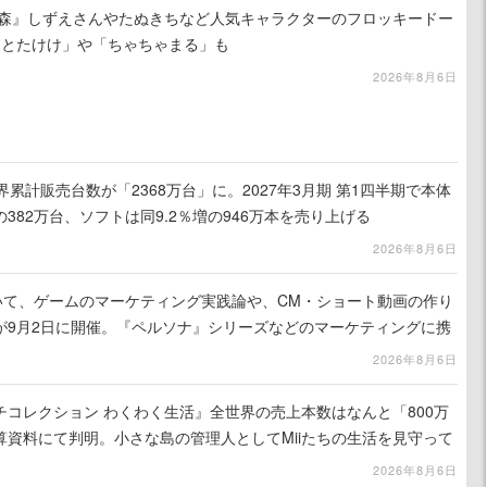
の森』しずえさんやたぬきちなど人気キャラクターのフロッキードー
「とたけけ」や「ちゃちゃまる」も
2026年8月6日
h 2、世界累計販売台数が「2368万台」に。2027年3月期 第1四半期で本体
の382万台、ソフトは同9.2％増の946万本を売り上げる
2026年8月6日
ついて、ゲームのマーケティング実践論や、CM・ショート動画の作り
が9月2日に開催。『ペルソナ』シリーズなどのマーケティングに携
ス」主催
2026年8月6日
コレクション わくわく生活』全世界の売上本数はなんと「800万
算資料にて判明。小さな島の管理人としてMiiたちの生活を見守って
りの新作
2026年8月6日