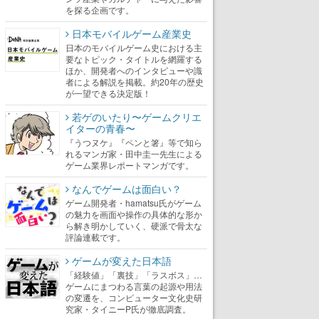
を探る企画です。
日本モバイルゲーム産業史
日本のモバイルゲーム史における主
要なトピック・タイトルを網羅する
ほか、開発者へのインタビューや識
者による解説を掲載。約20年の歴史
が一望できる決定版！
若ゲのいたり〜ゲームクリエ
イターの青春〜
『うつヌケ』『ペンと箸』等で知ら
れるマンガ家・田中圭一先生による
ゲーム業界レポートマンガです。
なんでゲームは面白い？
ゲーム開発者・hamatsu氏がゲーム
の魅力を画面や操作の具体的な形か
ら解き明かしていく、硬派で骨太な
評論連載です。
ゲームが変えた日本語
「経験値」「裏技」「ラスボス」…
ゲームにまつわる言葉の起源や用法
の変遷を、コンピューター文化史研
究家・タイニーP氏が徹底調査。