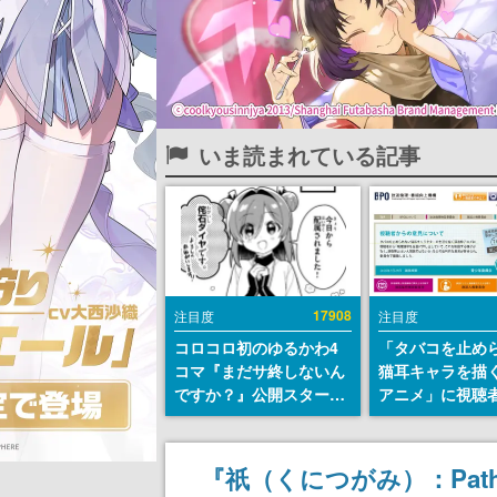
いま読まれている記事
17908
注目度
注目度
コロコロ初のゆるかわ4
「タバコを止め
コマ『まだサ終しないん
猫耳キャラを描
ですか？』公開スター
アニメ」に視聴
ト。主人公は新入社員の
から批判意見。
侘石ダイヤ、ゲーム会社
の使用と思わし
を舞台にトラブルへ対応
含めて、BPOが
『祇（くにつがみ）：Path 
する社員たちを描く
わす