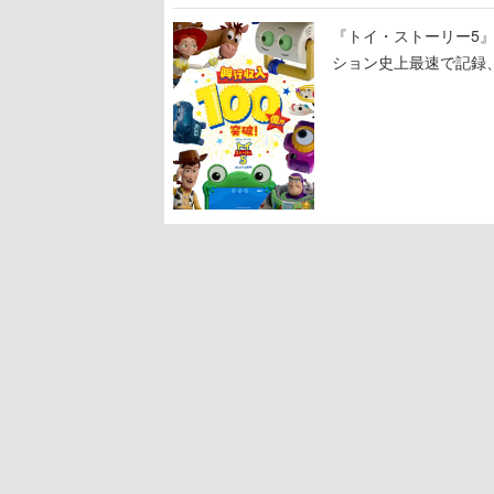
『トイ・ストーリー5』
ション史上最速で記録
プニング歴代No.1で