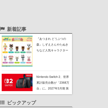
新着記事
『あつまれ どうぶつの
森』しずえさんやたぬき
ちなど人気キャラクター
のフロッキードールが9月
に発売開始。「とたけ
け」や「ちゃちゃまる」
も
Nintendo Switch 2、世界
累計販売台数が「2368万
台」に。2027年3月期 第
1四半期で本体は前年同期
比34.4％減の382万台、
ピックアップ
ソフトは同9.2％増の946