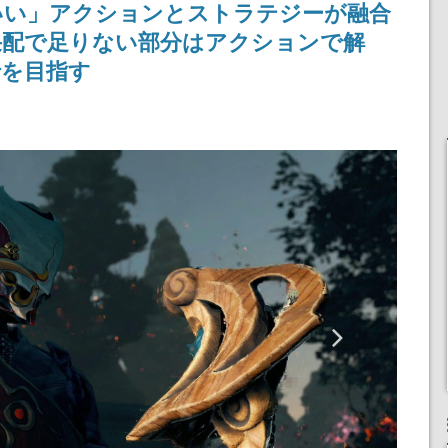
いい」アクションとストラテジーが融合
記念したキャンペーン
采配で足りない部分はアクションで解
行を目指す