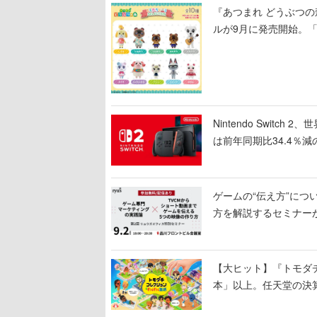
『あつまれ どうぶつ
ルが9月に発売開始。
Nintendo Switc
は前年同期比34.4％減
ゲームの“伝え方”に
方を解説するセミナー
わる「リュウズオフィ
【大ヒット】『トモダチ
本」以上。任天堂の決
いく、シリーズ13年ぶ