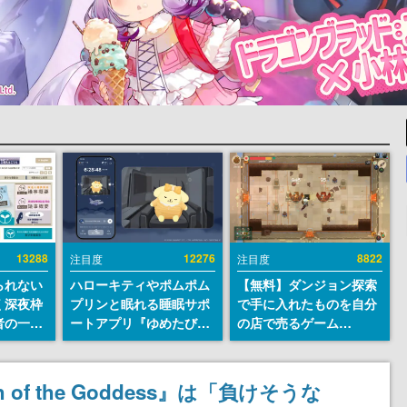
13288
12276
8822
注目度
注目度
られない
ハローキティやポムポム
【無料】ダンジョン探索
く深夜枠
プリンと眠れる睡眠サポ
で手に入れたものを自分
者の一部
ートアプリ『ゆめたび』
の店で売るゲーム
違法薬物
が配信中。キャラごとの
『Moonlighter』が
き描写も
ASMRや目覚ましアラー
Steamにて無料配布中！
議論を交
ムも搭載
続編『Moonlighter 2』
of the Goddess』は「負けそうな
の9月2日正式リリースを