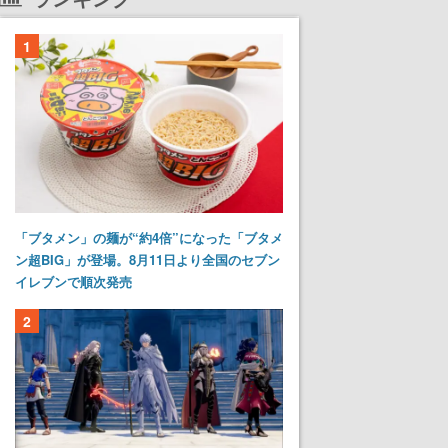
1
「ブタメン」の麺が“約4倍”になった「ブタメ
ン超BIG」が登場。8月11日より全国のセブン
イレブンで順次発売
2