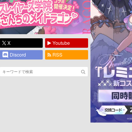
X
Youtube
Discord
RSS