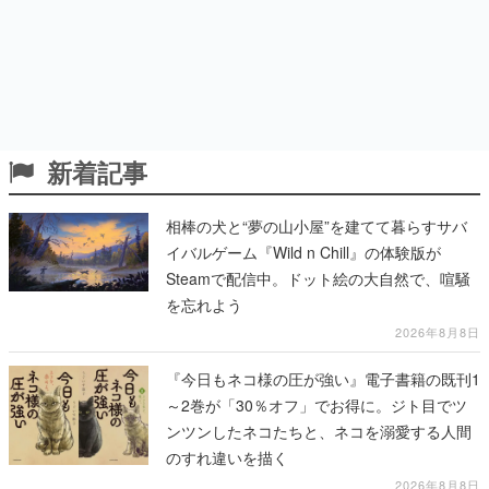
新着記事
相棒の犬と“夢の山小屋”を建てて暮らすサバ
イバルゲーム『Wild n Chill』の体験版が
Steamで配信中。ドット絵の大自然で、喧騒
を忘れよう
2026年8月8日
『今日もネコ様の圧が強い』電子書籍の既刊1
～2巻が「30％オフ」でお得に。ジト目でツ
ンツンしたネコたちと、ネコを溺愛する人間
のすれ違いを描く
2026年8月8日