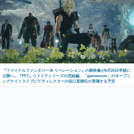
『ファイナルファンタジーⅦ リベレーション』の新映像が8月26日早朝に
公開へ。『FF7』リメイクシリーズの完結編、「gamescom」のオープニ
ングナイトライブにてディレクターの浜口直樹氏が登壇する予定