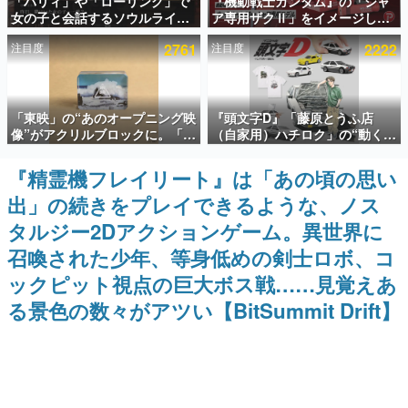
「パリィ」や「ローリング」で
『機動戦士ガンダム』の「シャ
女の子と会話するソウルライク
ア専用ザクⅡ」をイメージした
インタビュー
恋愛ゲーム『小早川さんはソウ
散水ホースリールが予約開始。
注目度
2761
注目度
2222
ルライク』無料公開。返事に失
本体にはシャアのパーソナルマ
連載・特集一覧
敗すると「YOU DIED」
ークやジオン公国軍のエンブレ
ム、型式番号などを配置
殿堂入り記事
「東映」の“あのオープニング映
『頭文字D』「藤原とうふ店
SNS拡散数が数千以上！ ページビュー数万以上！ などな
ど。多くの人々に読まれた、電ファミ渾身の“殿堂入り”記
像”がアクリルブロックに。「東
（自家用）ハチロク」の“動くテ
事をまとめました。
映ヒストリカル グッズコレクシ
ィッシュケース”が買えるポップ
ョン」が8月下旬より発売
アップショップが開催へ。マン
『精霊機フレイリート』は「あの頃の思い
ゲームの企画書
ガの舞台である群馬の「イオン
名作ゲームクリエイターの方々に製作時のエピソードをお
出」の続きをプレイできるような、ノス
モール高崎」にて、8月11日か
聞きし、ヒットする企画（ゲーム）とは何か？を探ってい
ら8月20日までの期間限定で開
きます。
タルジー2Dアクションゲーム。異世界に
催予定
赫本
召喚された少年、等身低めの剣士ロボ、コ
この物語を解いてはいけない。『赫本』は、〈試験問題〉
ックピット視点の巨大ボス戦……見覚えあ
の形をした短編ホラー小説集です。
る景色の数々がアツい【BitSummit Drift】
新世代に訊く
これからのデジタルゲーム市場を担う若きクリエイター達
の姿を追い、彼らのルーツと情熱を探っていきます。
ゲーム世代の作家たち
ゲームに多大な影響を受けた作家さんに取材し、ゲームが