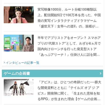
『TATSUJIN EXTREME』で初タッグを組
んだレジェンド2人に訊く開発秘話
実写映像1000分、ルート分岐100種類以
上。配信開始5日で100万本を売った、中国
発の実写インタラクティブドラマゲーム
『盛世天下：女帝への道II』の、規模が違
うこだわりをプロデューサーに聞いた
半年でアプリストアをオープン？ スマホア
プリの“代替ストア”として、わずか6ヵ月で
国内向けローンチを行った発見型ストア
『あっぷアリーナ！』仕掛け人に話を聞い
てみた
インタビュー
の記事一覧
ゲームの企画書
『アビス』は、ひとつの奇跡だった──膨大
な開発資料とともに『テイルズ オブ ジ ア
ビス』開発陣に聞く、「生まれた意味を知
るRPG」が生まれた理由【ゲームの企画
書】