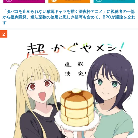
「タバコを止められない猫耳キャラを描く深夜枠アニメ」に視聴者の一部
から批判意見。違法薬物の使用と思しき描写も含めて、BPOが議論を交わ
す
2