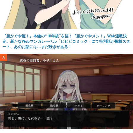
『超かぐや姫！』本編の“10年後”を描く『超かぐやメシ！』Web連載決
定。新たなWebマンガレーベル「ビビビコミック」にて特別話が掲載スタ
ート、あのお話には…まだ続きがある！
3