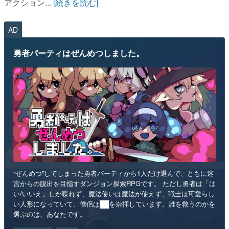
アクション...
[続きを読む]
AD
勇者パーティはぜんめつしました。
“ぜんめつ”してしまった勇者パーティから1人だけ選んで、ともに迷
宮からの脱出を目指すダンジョン探索RPGです。 ただし勇者は「は
い/いいえ」しか喋れず、魔法使いは魔法が使えず、戦士は可愛らし
い人形になっていて、僧侶は██を崇拝しています。誰を救うのかを
選ぶのは、あなたです。