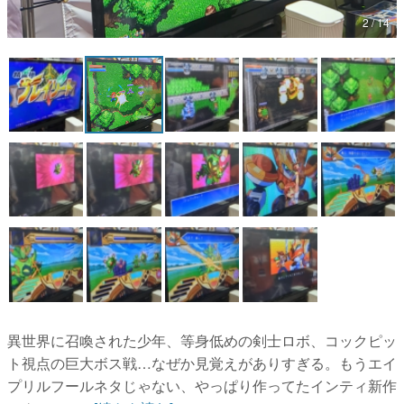
2 / 14
マンガ
女性向け
アプリレビュー
その他
電ファミニコゲーマーとは？
運営：株式会社マレ
異世界に召喚された少年、等身低めの剣士ロボ、コックピッ
ト視点の巨大ボス戦…なぜか見覚えがありすぎる。もうエイ
プリルフールネタじゃない、やっぱり作ってたインティ新作