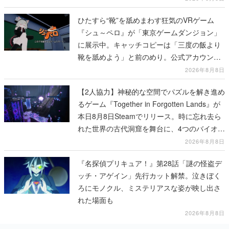
ひたすら“靴”を舐めまわす狂気のVRゲーム
『シュ～ペロ』が「東京ゲームダンジョン」
に展示中。キャッチコピーは「三度の飯より
靴を舐めよう」と前のめり。公式アカウント
も開設され、2026年リリースに向けて開発中
2026年8月8日
【2人協力】神秘的な空間でパズルを解き進め
るゲーム『Together in Forgotten Lands』が
本日8月8日Steamでリリース。時に忘れ去ら
れた世界の古代洞窟を舞台に、4つのバイオー
ムを探索しながら脱出を目指す
2026年8月8日
『名探偵プリキュア！』第28話「謎の怪盗デ
ッチ・アゲイン」先行カット解禁。泣きぼく
ろにモノクル、ミステリアスな姿が映し出さ
れた場面も
2026年8月8日