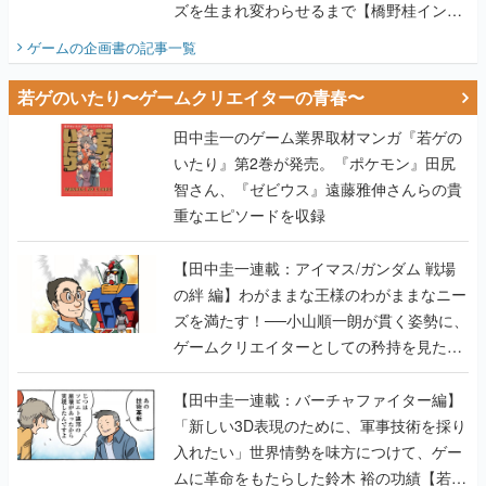
ズを生まれ変わらせるまで【橋野桂インタ
ビュー】
ゲームの企画書
の記事一覧
若ゲのいたり〜ゲームクリエイターの青春〜
田中圭一のゲーム業界取材マンガ『若ゲの
いたり』第2巻が発売。『ポケモン』田尻
智さん、『ゼビウス』遠藤雅伸さんらの貴
重なエピソードを収録
【田中圭一連載：アイマス/ガンダム 戦場
の絆 編】わがままな王様のわがままなニー
ズを満たす！──小山順一朗が貫く姿勢に、
ゲームクリエイターとしての矜持を見た
【若ゲのいたり最終回】
【田中圭一連載：バーチャファイター編】
「新しい3D表現のために、軍事技術を採り
入れたい」世界情勢を味方につけて、ゲー
ムに革命をもたらした鈴木 裕の功績【若ゲ