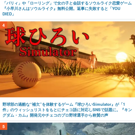
「パリィ」や「ローリング」で女の子と会話するソウルライク恋愛ゲーム
『小早川さんはソウルライク』無料公開。返事に失敗すると「YOU
DIED」
4
野球部の過酷な“補欠”を体験するゲーム『球ひろいSimulator』が「1
件」のウィッシュリストをもとにチェコ語に対応しSNSで話題に。『キン
グダム・カム』開発元やチェコのプロ野球選手から称賛の声
5