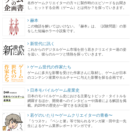
名作ゲームクリエイターの方々に製作時のエピソードをお聞き
し、ヒットする企画（ゲーム）とは何か？を探っていきます。
赫本
この物語を解いてはいけない。『赫本』は、〈試験問題〉の形
をした短編ホラー小説集です。
新世代に訊く
これからのデジタルゲーム市場を担う若きクリエイター達の姿
を追い、彼らのルーツと情熱を探っていきます。
ゲーム世代の作家たち
ゲームに多大な影響を受けた作家さんに取材し、ゲームが日本
のコンテンツ産業やカルチャーに与えた影響を探る企画です。
日本モバイルゲーム産業史
日本のモバイルゲーム史における主要なトピック・タイトルを
網羅するほか、開発者へのインタビューや識者による解説を掲
載。約20年の歴史が一望できる決定版！
若ゲのいたり〜ゲームクリエイターの青春〜
『うつヌケ』『ペンと箸』等で知られるマンガ家・田中圭一先
生によるゲーム業界レポートマンガです。