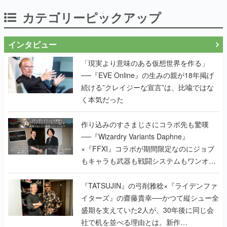
カテゴリーピックアップ
インタビュー
「現実より意味のある仮想世界を作る」
──『EVE Online』の生みの親が18年掲げ
続ける”クレイジーな宣言”は、比喩ではな
く本気だった
作り込みのすさまじさにコラボ先も驚嘆
──『Wizardry Variants Daphne』
×『FFXI』コラボが期間限定なのにジョブ
もキャラも武器も戦闘システムもワンオフ
で作り込まれた理由を両ディレクターに聞
く
『TATSUJIN』の弓削雅稔×『ライデンファ
イターズ』の齋藤貴幸──かつて縦シュー全
盛期を支えていた2人が、30年後に同じ会
社で机を並べる理由とは。新作