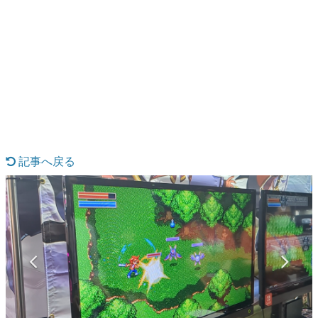
日本のコンテンツ産業やカルチャーに与えた影響を探る企
画です。
日本モバイルゲーム産業史
日本のモバイルゲーム史における主要なトピック・タイト
ルを網羅するほか、開発者へのインタビューや識者による
解説を掲載。約20年の歴史が一望できる決定版！
若ゲのいたり〜ゲームクリエイターの青春〜
『うつヌケ』『ペンと箸』等で知られるマンガ家・田中圭
一先生によるゲーム業界レポートマンガです。
記事へ戻る
なんでゲームは面白い？
ゲーム開発者・hamatsu氏がゲームの魅力を画面や操作の
具体的な形から解き明かしていく、硬派で骨太な評論連載
です。
ゲームが変えた日本語
「経験値」「裏技」「ラスボス」… ゲームにまつわる言葉
の起源や用法の変遷を、コンピューター文化史研究家・タ
イニーP氏が徹底調査。
カテゴリ
特集記事