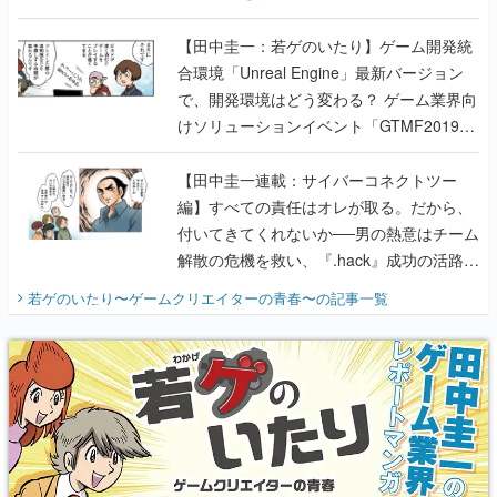
のいたり】
【田中圭一：若ゲのいたり】ゲーム開発統
合環境「Unreal Engine」最新バージョン
で、開発環境はどう変わる？ ゲーム業界向
けソリューションイベント「GTMF2019」
に行って、より理解を深めよう【PR】
【田中圭一連載：サイバーコネクトツー
編】すべての責任はオレが取る。だから、
付いてきてくれないか──男の熱意はチーム
解散の危機を救い、『.hack』成功の活路を
開く。業界の快男児・松山 洋に流れる血は
若ゲのいたり〜ゲームクリエイターの青春〜
の記事一覧
『少年ジャンプ』色だった【若ゲのいた
り】