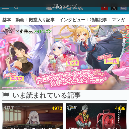
広告をスキップ
赫本
動画
殿堂入り記事
インタビュー
特集記事
マンガ
いま読まれている記事
ピックアップ
注目度
4972
注目度
4488
電ファミのいま読まれている記事ランキング
アプリセール情報