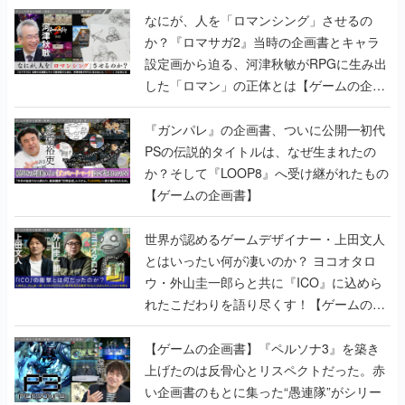
なにが、人を「ロマンシング」させるの
か？『ロマサガ2』当時の企画書とキャラ
設定画から迫る、河津秋敏がRPGに生み出
した「ロマン」の正体とは【ゲームの企画
書】
『ガンパレ』の企画書、ついに公開━初代
PSの伝説的タイトルは、なぜ生まれたの
か？そして『LOOP8』へ受け継がれたもの
【ゲームの企画書】
世界が認めるゲームデザイナー・上田文人
とはいったい何が凄いのか？ ヨコオタロ
ウ・外山圭一郎らと共に『ICO』に込めら
れたこだわりを語り尽くす！【ゲームの企
画書】
【ゲームの企画書】『ペルソナ3』を築き
上げたのは反骨心とリスペクトだった。赤
い企画書のもとに集った“愚連隊”がシリー