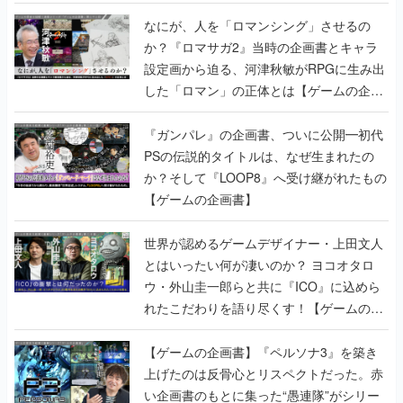
書】
なにが、人を「ロマンシング」させるの
か？『ロマサガ2』当時の企画書とキャラ
設定画から迫る、河津秋敏がRPGに生み出
した「ロマン」の正体とは【ゲームの企画
書】
『ガンパレ』の企画書、ついに公開━初代
PSの伝説的タイトルは、なぜ生まれたの
か？そして『LOOP8』へ受け継がれたもの
【ゲームの企画書】
世界が認めるゲームデザイナー・上田文人
とはいったい何が凄いのか？ ヨコオタロ
ウ・外山圭一郎らと共に『ICO』に込めら
れたこだわりを語り尽くす！【ゲームの企
画書】
【ゲームの企画書】『ペルソナ3』を築き
上げたのは反骨心とリスペクトだった。赤
い企画書のもとに集った“愚連隊”がシリー