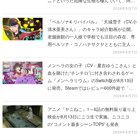
ニアといった危険な生物も棲んでいて、阿鼻
叫喚待ったなし
2026年8月7日
『ペルソナ4 リバイバル』「天城雪子（CV.小
清水亜美さん）」のキャラ紹介動画が公開。
老舗旅館の一人娘で学校でも注目の存在、専
用ペルソナ・コノハナサクヤとともに主人公
たちと舞う
2026年8月7日
メンヘラの女の子（CV：夏吉ゆうこさん）と
血を賭けた“チンチロ”に付き合わされるゲー
ム『メンヘラリウム』のSwitch版が8月13日
に発売。Steamではレビュー600件超で「非
常に好評」
2026年8月7日
アニメ『ヤニねこ』1～6話の無料振り返り上
映会が8月13日にニコ生で実施。ニコニコ
の“コメント最多シーンTOP5”も発表
2026年8月7日