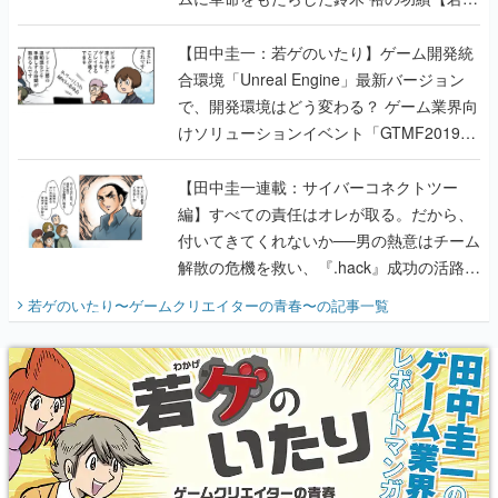
のいたり】
【田中圭一：若ゲのいたり】ゲーム開発統
合環境「Unreal Engine」最新バージョン
で、開発環境はどう変わる？ ゲーム業界向
けソリューションイベント「GTMF2019」
に行って、より理解を深めよう【PR】
【田中圭一連載：サイバーコネクトツー
編】すべての責任はオレが取る。だから、
付いてきてくれないか──男の熱意はチーム
解散の危機を救い、『.hack』成功の活路を
開く。業界の快男児・松山 洋に流れる血は
若ゲのいたり〜ゲームクリエイターの青春〜
の記事一覧
『少年ジャンプ』色だった【若ゲのいた
り】