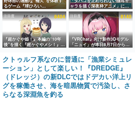
野球部の過酷な“補欠”を体験す
「タバコを止められない猫耳キ
るゲーム『球ひろい
ャラを描く深夜枠アニメ」に視
インタビュー
Simulator』が「1件」のウィッ
聴者の一部から批判意見。違法
注目度
8404
注目度
8140
シュリストをもとにチェコ語に
薬物の使用と思しき描写も含め
連載・特集一覧
対応しSNSで話題に。『キング
て、BPOが議論を交わす
ダム・カム』開発元やチェコの
プロ野球選手から称賛の声
殿堂入り記事
『超かぐや姫！』本編の“10年
『VRChat』向け新作3Dモデル
SNS拡散数が数千以上！ ページビュー数万以上！ などな
ど。多くの人々に読まれた、電ファミ渾身の“殿堂入り”記
後”を描く『超かぐやメシ！』
「ニュイ」が本日8月7日から
事をまとめました。
Web連載決定。新たなWebマン
BOOTHにて発売。瞳に光る星
ガレーベル「ビビビコミック」
や感情豊かな表情が、小悪魔か
クトゥルフ系なのに普通に「漁業シミュレ
ゲームの企画書
にて特別話が掲載スタート、あ
わいい
名作ゲームクリエイターの方々に製作時のエピソードをお
ーション」として楽しい！『DREDGE』
のお話には…まだ続きがある！
聞きし、ヒットする企画（ゲーム）とは何か？を探ってい
きます。
（ドレッジ）の新DLCではドデカい洋上リ
赫本
グを稼働させ、海を暗黒物質で汚染し、さ
この物語を解いてはいけない。『赫本』は、〈試験問題〉
らなる深淵魚を釣る
の形をした短編ホラー小説集です。
新世代に訊く
これからのデジタルゲーム市場を担う若きクリエイター達
の姿を追い、彼らのルーツと情熱を探っていきます。
ゲーム世代の作家たち
ゲームに多大な影響を受けた作家さんに取材し、ゲームが