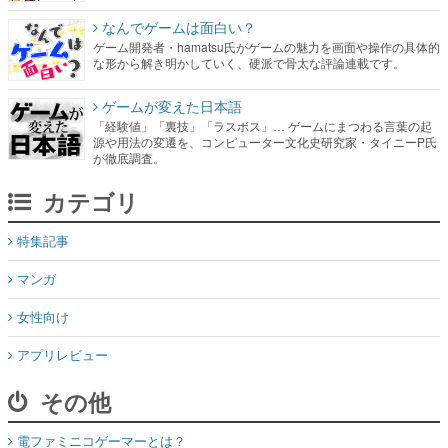
なんでゲームは面白い？
ゲーム開発者・hamatsu氏がゲームの魅力を画面や操作の具体的
な形から解き明かしていく、硬派で骨太な評論連載です。
ゲームが変えた日本語
「経験値」「裏技」「ラスボス」… ゲームにまつわる言葉の起
源や用法の変遷を、コンピューター文化史研究家・タイニーP氏
が徹底調査。
カテゴリ
特集記事
マンガ
女性向け
アプリレビュー
その他
電ファミニコゲーマーとは？