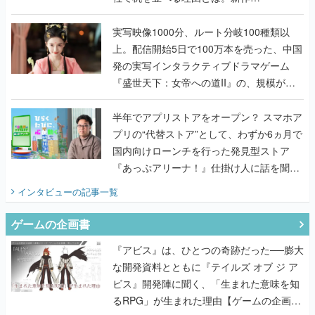
『TATSUJIN EXTREME』で初タッグを組
んだレジェンド2人に訊く開発秘話
実写映像1000分、ルート分岐100種類以
上。配信開始5日で100万本を売った、中国
発の実写インタラクティブドラマゲーム
『盛世天下：女帝への道II』の、規模が違
うこだわりをプロデューサーに聞いた
半年でアプリストアをオープン？ スマホア
プリの“代替ストア”として、わずか6ヵ月で
国内向けローンチを行った発見型ストア
『あっぷアリーナ！』仕掛け人に話を聞い
てみた
インタビュー
の記事一覧
ゲームの企画書
『アビス』は、ひとつの奇跡だった──膨大
な開発資料とともに『テイルズ オブ ジ ア
ビス』開発陣に聞く、「生まれた意味を知
るRPG」が生まれた理由【ゲームの企画