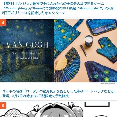
【無料】ダンジョン探索で手に入れたものを自分の店で売るゲーム
『Moonlighter』がSteamにて無料配布中！続編『Moonlighter 2』の9月
2日正式リリースを記念したキャンペーン
4
ゴッホの名画『ローヌ川の星月夜』をあしらった傘やトートバッグなどが
登場。8月7日21時より2日間限定で予約販売
5