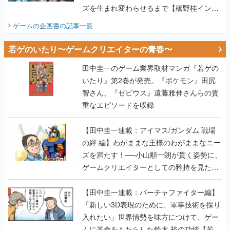
ズを生まれ変わらせるまで【橋野桂インタ
ビュー】
ゲームの企画書
の記事一覧
若ゲのいたり〜ゲームクリエイターの青春〜
田中圭一のゲーム業界取材マンガ『若ゲの
いたり』第2巻が発売。『ポケモン』田尻
智さん、『ゼビウス』遠藤雅伸さんらの貴
重なエピソードを収録
【田中圭一連載：アイマス/ガンダム 戦場
の絆 編】わがままな王様のわがままなニー
ズを満たす！──小山順一朗が貫く姿勢に、
ゲームクリエイターとしての矜持を見た
【若ゲのいたり最終回】
【田中圭一連載：バーチャファイター編】
「新しい3D表現のために、軍事技術を採り
入れたい」世界情勢を味方につけて、ゲー
ムに革命をもたらした鈴木 裕の功績【若ゲ