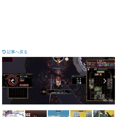
日本のコンテンツ産業やカルチャーに与えた影響を探る企
画です。
日本モバイルゲーム産業史
日本のモバイルゲーム史における主要なトピック・タイト
ルを網羅するほか、開発者へのインタビューや識者による
解説を掲載。約20年の歴史が一望できる決定版！
若ゲのいたり〜ゲームクリエイターの青春〜
『うつヌケ』『ペンと箸』等で知られるマンガ家・田中圭
一先生によるゲーム業界レポートマンガです。
記事へ戻る
なんでゲームは面白い？
ゲーム開発者・hamatsu氏がゲームの魅力を画面や操作の
具体的な形から解き明かしていく、硬派で骨太な評論連載
です。
ゲームが変えた日本語
「経験値」「裏技」「ラスボス」… ゲームにまつわる言葉
の起源や用法の変遷を、コンピューター文化史研究家・タ
イニーP氏が徹底調査。
45 / 52
カテゴリ
特集記事