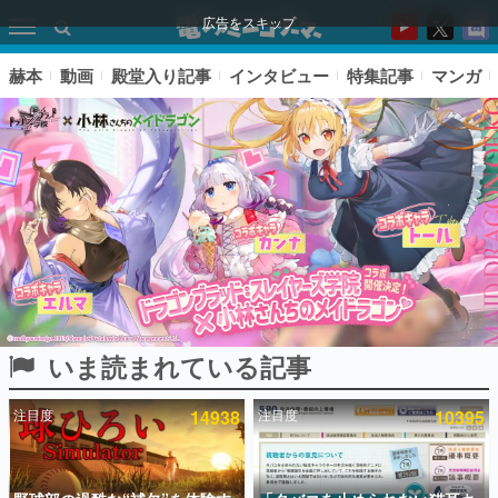
広告をスキップ
赫本
動画
殿堂入り記事
インタビュー
特集記事
マンガ
いま読まれている記事
ピックアップ
注目度
14938
注目度
10395
電ファミのいま読まれている記事ランキング
アプリセール情報