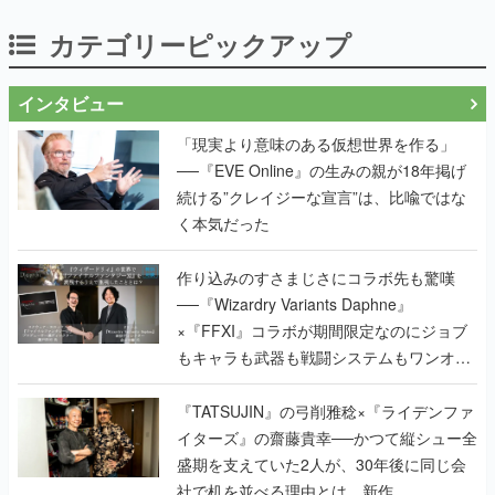
カテゴリーピックアップ
インタビュー
「現実より意味のある仮想世界を作る」
──『EVE Online』の生みの親が18年掲げ
続ける”クレイジーな宣言”は、比喩ではな
く本気だった
作り込みのすさまじさにコラボ先も驚嘆
──『Wizardry Variants Daphne』
×『FFXI』コラボが期間限定なのにジョブ
もキャラも武器も戦闘システムもワンオフ
で作り込まれた理由を両ディレクターに聞
く
『TATSUJIN』の弓削雅稔×『ライデンファ
イターズ』の齋藤貴幸──かつて縦シュー全
盛期を支えていた2人が、30年後に同じ会
社で机を並べる理由とは。新作