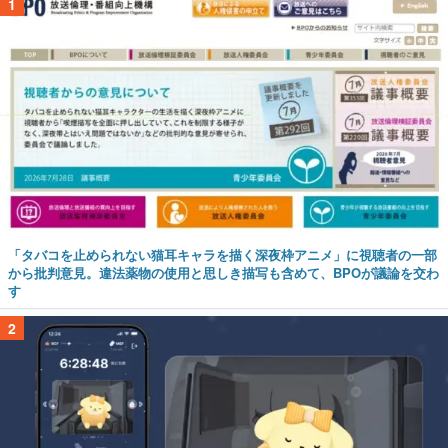
1
「タバコを止められない猫耳キャラを描く深夜枠アニメ」に視聴者の一部
から批判意見。違法薬物の使用と思しき描写も含めて、BPOが議論を交わ
す
2