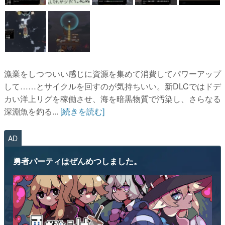
漁業をしつついい感じに資源を集めて消費してパワーアップ
して……とサイクルを回すのが気持ちいい。新DLCではドデ
カい洋上リグを稼働させ、海を暗黒物質で汚染し、さらなる
深淵魚を釣る...
[続きを読む]
AD
勇者パーティはぜんめつしました。