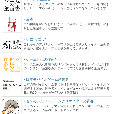
名作ゲームクリエイターの方々に製作時のエピソードをお聞き
し、ヒットする企画（ゲーム）とは何か？を探っていきます。
赫本
この物語を解いてはいけない。『赫本』は、〈試験問題〉の形
をした短編ホラー小説集です。
新世代に訊く
これからのデジタルゲーム市場を担う若きクリエイター達の姿
を追い、彼らのルーツと情熱を探っていきます。
ゲーム世代の作家たち
ゲームに多大な影響を受けた作家さんに取材し、ゲームが日本
のコンテンツ産業やカルチャーに与えた影響を探る企画です。
日本モバイルゲーム産業史
日本のモバイルゲーム史における主要なトピック・タイトルを
網羅するほか、開発者へのインタビューや識者による解説を掲
載。約20年の歴史が一望できる決定版！
若ゲのいたり〜ゲームクリエイターの青春〜
『うつヌケ』『ペンと箸』等で知られるマンガ家・田中圭一先
生によるゲーム業界レポートマンガです。