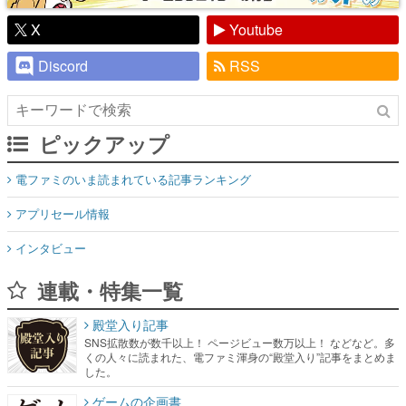
X
Youtube
Discord
RSS
ピックアップ
電ファミのいま読まれている記事ランキング
アプリセール情報
インタビュー
連載・特集一覧
殿堂入り記事
SNS拡散数が数千以上！ ページビュー数万以上！ などなど。多
くの人々に読まれた、電ファミ渾身の“殿堂入り”記事をまとめま
した。
ゲームの企画書