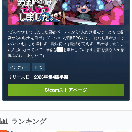
“ぜんめつ”してしまった勇者パーティから1人だけ選んで、ともに迷
宮からの脱出を目指すダンジョン探索RPGです。 ただし勇者は「は
い/いいえ」しか喋れず、魔法使いは魔法が使えず、戦士は可愛らし
い人形になっていて、僧侶は██を崇拝しています。誰を救うのかを
選ぶのは、あなたです。
インディー
RPG
リリース日：2026年第4四半期
Steamストアページ
ランキング