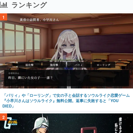
ランキング
1
「パリィ」や「ローリング」で女の子と会話するソウルライク恋愛ゲーム
『小早川さんはソウルライク』無料公開。返事に失敗すると「YOU
DIED」
2