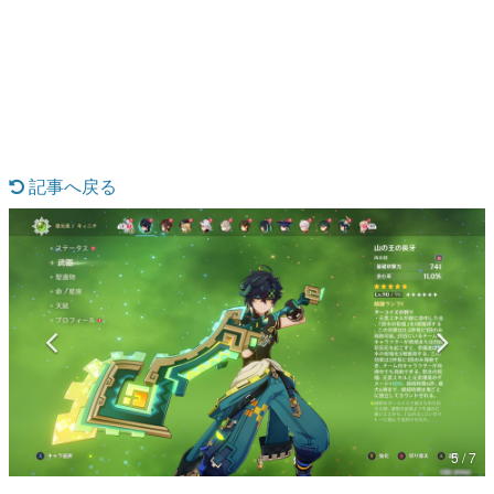
日本のコンテンツ産業やカルチャーに与えた影響を探る企
画です。
日本モバイルゲーム産業史
日本のモバイルゲーム史における主要なトピック・タイト
ルを網羅するほか、開発者へのインタビューや識者による
解説を掲載。約20年の歴史が一望できる決定版！
若ゲのいたり〜ゲームクリエイターの青春〜
『うつヌケ』『ペンと箸』等で知られるマンガ家・田中圭
記事へ戻る
一先生によるゲーム業界レポートマンガです。
なんでゲームは面白い？
ゲーム開発者・hamatsu氏がゲームの魅力を画面や操作の
具体的な形から解き明かしていく、硬派で骨太な評論連載
です。
ゲームが変えた日本語
「経験値」「裏技」「ラスボス」… ゲームにまつわる言葉
の起源や用法の変遷を、コンピューター文化史研究家・タ
イニーP氏が徹底調査。
カテゴリ
5 / 7
特集記事