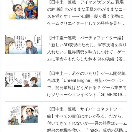
【田中圭一連載：アイマス/ガンダム 戦場
の絆 編】わがままな王様のわがままなニー
ズを満たす！──小山順一朗が貫く姿勢に、
ゲームクリエイターとしての矜持を見た
【若ゲのいたり最終回】
【田中圭一連載：バーチャファイター編】
「新しい3D表現のために、軍事技術を採り
入れたい」世界情勢を味方につけて、ゲー
ムに革命をもたらした鈴木 裕の功績【若ゲ
のいたり】
【田中圭一：若ゲのいたり】ゲーム開発統
合環境「Unreal Engine」最新バージョン
で、開発環境はどう変わる？ ゲーム業界向
けソリューションイベント「GTMF2019」
に行って、より理解を深めよう【PR】
【田中圭一連載：サイバーコネクトツー
編】すべての責任はオレが取る。だから、
付いてきてくれないか──男の熱意はチーム
解散の危機を救い、『.hack』成功の活路を