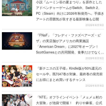
小説『ムーミン谷の夏まつり』を原作とした
アドベンチャーゲームがSwitch、Switch 2、
PC（Steam）向けに2026年秋発売へ。手描き
アートの雰囲気が良すぎる最新映像も公開
2026年8月9日
『FNaF』「フレディ・ファズベアーズ・ピ
ザ」の実店舗がアメリカの商業施設
「American Dream」に2027年オープン！
ScottGamesとの共同開発、食事だけでなくス
テージショーや没入型のホラー体験も楽しめ
2026年8月9日
る
『新テニスの王子様』Kindle版が50%還元の
セール中。既刊47巻が対象、最終巻の発売前
にお得にまとめ買いするチャンス
2026年8月9日
『NTE』オフラインイベント「メェメェ村の
大冒険」が池袋で開催！ 釣りや麻雀、公式