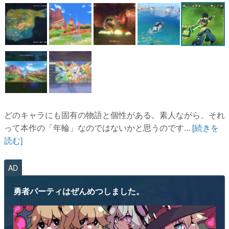
マンガ
女性向け
アプリレビュー
その他
電ファミニコゲーマーとは？
どのキャラにも固有の物語と個性がある。素人ながら、それ
運営：株式会社マレ
って本作の「年輪」なのではないかと思うのです...
[続きを
読む]
AD
勇者パーティはぜんめつしました。