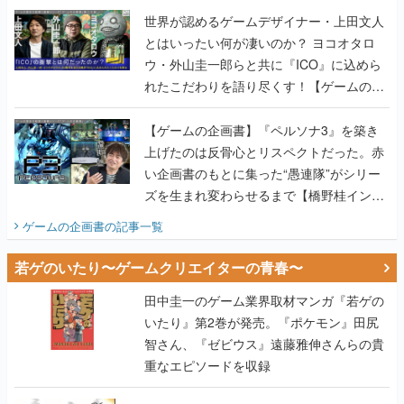
世界が認めるゲームデザイナー・上田文人
とはいったい何が凄いのか？ ヨコオタロ
ウ・外山圭一郎らと共に『ICO』に込めら
れたこだわりを語り尽くす！【ゲームの企
画書】
【ゲームの企画書】『ペルソナ3』を築き
上げたのは反骨心とリスペクトだった。赤
い企画書のもとに集った“愚連隊”がシリー
ズを生まれ変わらせるまで【橋野桂インタ
ビュー】
ゲームの企画書
の記事一覧
若ゲのいたり〜ゲームクリエイターの青春〜
田中圭一のゲーム業界取材マンガ『若ゲの
いたり』第2巻が発売。『ポケモン』田尻
智さん、『ゼビウス』遠藤雅伸さんらの貴
重なエピソードを収録