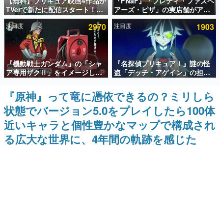
【無料】プリキュア映画4作品が
『FNaF』「フレディ・ファズベ
TVerで新たに配信スタート！な
アーズ・ピザ」の実店舗がアメ
インタビュー
んと2018年～2024年の映画ほぼ
リカの商業施設「American
注目度
2970
注目度
1903
すべてが見放題に、ぶっちゃけ
Dream」に2027年オープン！
連載・特集一覧
ありえないラインナップ
ScottGamesとの共同開発、食
事だけでなくステージショーや
没入型のホラー体験も楽しめる
殿堂入り記事
『機動戦士ガンダム』の「シャ
『名探偵プリキュア！』謎の怪
SNS拡散数が数千以上！ ページビュー数万以上！ などな
ど。多くの人々に読まれた、電ファミ渾身の“殿堂入り”記
ア専用ザクⅡ」をイメージした
盗「デッチ・アゲイン」の担当
事をまとめました。
散水ホースリールが予約開始。
キャストは天﨑滉平さんと判
本体にはシャアのパーソナルマ
明。『Re:ゼロから始める異世
『原神』って竜に憑依できるの？ミリしら
ゲームの企画書
ークやジオン公国軍のエンブレ
界生活』オットー役、『ヒプノ
名作ゲームクリエイターの方々に製作時のエピソードをお
状態でバージョン5.0をプレイしたら100体
ム、型式番号などを配置
シスマイク』山田三郎役など
聞きし、ヒットする企画（ゲーム）とは何か？を探ってい
きます。
近いキャラと個性豊かなマップで構成され
赫本
る広大な世界に、4年間の軌跡を感じた
この物語を解いてはいけない。『赫本』は、〈試験問題〉
の形をした短編ホラー小説集です。
新世代に訊く
これからのデジタルゲーム市場を担う若きクリエイター達
の姿を追い、彼らのルーツと情熱を探っていきます。
ゲーム世代の作家たち
ゲームに多大な影響を受けた作家さんに取材し、ゲームが