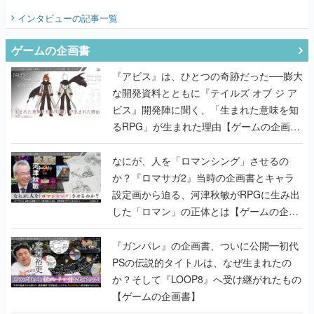
てみた
インタビュー
の記事一覧
ゲームの企画書
『アビス』は、ひとつの奇跡だった──膨大
な開発資料とともに『テイルズ オブ ジ ア
ビス』開発陣に聞く、「生まれた意味を知
るRPG」が生まれた理由【ゲームの企画
書】
なにが、人を「ロマンシング」させるの
か？『ロマサガ2』当時の企画書とキャラ
設定画から迫る、河津秋敏がRPGに生み出
した「ロマン」の正体とは【ゲームの企画
書】
『ガンパレ』の企画書、ついに公開━初代
PSの伝説的タイトルは、なぜ生まれたの
か？そして『LOOP8』へ受け継がれたもの
【ゲームの企画書】