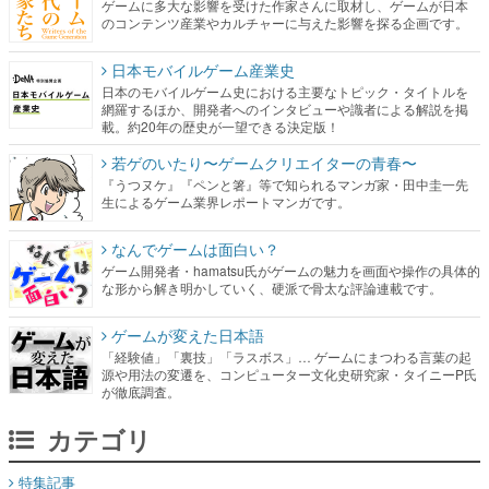
ゲームに多大な影響を受けた作家さんに取材し、ゲームが日本
のコンテンツ産業やカルチャーに与えた影響を探る企画です。
日本モバイルゲーム産業史
日本のモバイルゲーム史における主要なトピック・タイトルを
網羅するほか、開発者へのインタビューや識者による解説を掲
載。約20年の歴史が一望できる決定版！
若ゲのいたり〜ゲームクリエイターの青春〜
『うつヌケ』『ペンと箸』等で知られるマンガ家・田中圭一先
生によるゲーム業界レポートマンガです。
なんでゲームは面白い？
ゲーム開発者・hamatsu氏がゲームの魅力を画面や操作の具体的
な形から解き明かしていく、硬派で骨太な評論連載です。
ゲームが変えた日本語
「経験値」「裏技」「ラスボス」… ゲームにまつわる言葉の起
源や用法の変遷を、コンピューター文化史研究家・タイニーP氏
が徹底調査。
カテゴリ
特集記事