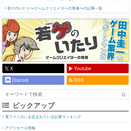
開く。業界の快男児・松山 洋に流れる血は
若ゲのいたり〜ゲームクリエイターの青春〜
の記事一覧
『少年ジャンプ』色だった【若ゲのいた
り】
X
Youtube
Discord
RSS
ピックアップ
電ファミのいま読まれている記事ランキング
アプリセール情報