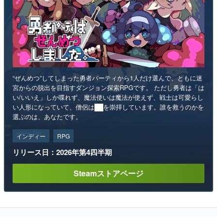
“ぜんめつ”してしまった勇者パーティから1人だけ選んで、ともに迷
宮からの脱出を目指すダンジョン探索RPGです。 ただし勇者は「は
い/いいえ」しか喋れず、魔法使いは魔法が使えず、戦士は可愛らし
い人形になっていて、僧侶は██を崇拝しています。誰を救うのかを
選ぶのは、あなたです。
インディー
RPG
リリース日：2026年第4四半期
Steamストアページ