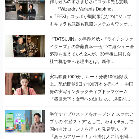
作り込みのすさまじさにコラボ先も驚嘆
──『Wizardry Variants Daphne』
×『FFXI』コラボが期間限定なのにジョブ
もキャラも武器も戦闘システムもワンオフ
で作り込まれた理由を両ディレクターに聞
く
『TATSUJIN』の弓削雅稔×『ライデンファ
イターズ』の齋藤貴幸──かつて縦シュー全
盛期を支えていた2人が、30年後に同じ会
社で机を並べる理由とは。新作
『TATSUJIN EXTREME』で初タッグを組
んだレジェンド2人に訊く開発秘話
実写映像1000分、ルート分岐100種類以
上。配信開始5日で100万本を売った、中国
発の実写インタラクティブドラマゲーム
『盛世天下：女帝への道II』の、規模が違
うこだわりをプロデューサーに聞いた
半年でアプリストアをオープン？ スマホア
プリの“代替ストア”として、わずか6ヵ月で
国内向けローンチを行った発見型ストア
『あっぷアリーナ！』仕掛け人に話を聞い