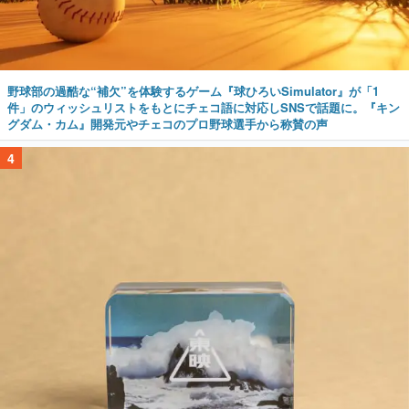
野球部の過酷な“補欠”を体験するゲーム『球ひろいSimulator』が「1
件」のウィッシュリストをもとにチェコ語に対応しSNSで話題に。『キン
グダム・カム』開発元やチェコのプロ野球選手から称賛の声
4