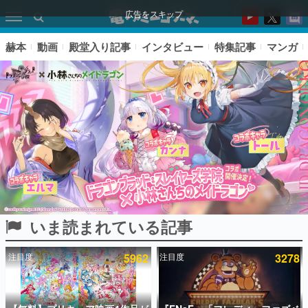
広告をスキップ
赫本
動画
殿堂入り記事
インタビュー
特集記事
マンガ
いま読まれている記事
ピックアップ
注目度
5962
注目度
3278
電ファミのいま読まれている記事ランキング
アプリセール情報