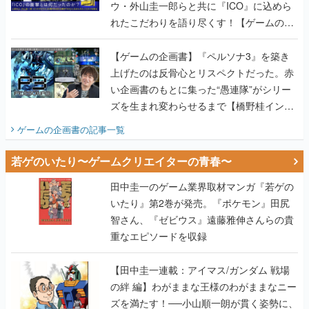
ウ・外山圭一郎らと共に『ICO』に込めら
れたこだわりを語り尽くす！【ゲームの企
画書】
【ゲームの企画書】『ペルソナ3』を築き
上げたのは反骨心とリスペクトだった。赤
い企画書のもとに集った“愚連隊”がシリー
ズを生まれ変わらせるまで【橋野桂インタ
ビュー】
ゲームの企画書
の記事一覧
若ゲのいたり〜ゲームクリエイターの青春〜
田中圭一のゲーム業界取材マンガ『若ゲの
いたり』第2巻が発売。『ポケモン』田尻
智さん、『ゼビウス』遠藤雅伸さんらの貴
重なエピソードを収録
【田中圭一連載：アイマス/ガンダム 戦場
の絆 編】わがままな王様のわがままなニー
ズを満たす！──小山順一朗が貫く姿勢に、