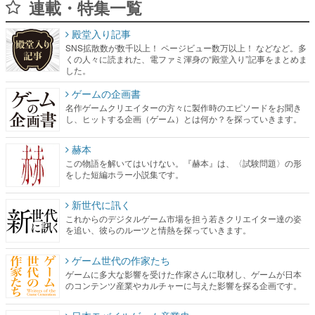
連載・特集一覧
殿堂入り記事
SNS拡散数が数千以上！ ページビュー数万以上！ などなど。多
くの人々に読まれた、電ファミ渾身の“殿堂入り”記事をまとめま
した。
ゲームの企画書
名作ゲームクリエイターの方々に製作時のエピソードをお聞き
し、ヒットする企画（ゲーム）とは何か？を探っていきます。
赫本
この物語を解いてはいけない。『赫本』は、〈試験問題〉の形
をした短編ホラー小説集です。
新世代に訊く
これからのデジタルゲーム市場を担う若きクリエイター達の姿
を追い、彼らのルーツと情熱を探っていきます。
ゲーム世代の作家たち
ゲームに多大な影響を受けた作家さんに取材し、ゲームが日本
のコンテンツ産業やカルチャーに与えた影響を探る企画です。