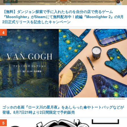
【無料】ダンジョン探索で手に入れたものを自分の店で売るゲーム
『Moonlighter』がSteamにて無料配布中！続編『Moonlighter 2』の9月
2日正式リリースを記念したキャンペーン
4
ゴッホの名画『ローヌ川の星月夜』をあしらった傘やトートバッグなどが
登場。8月7日21時より2日間限定で予約販売
5