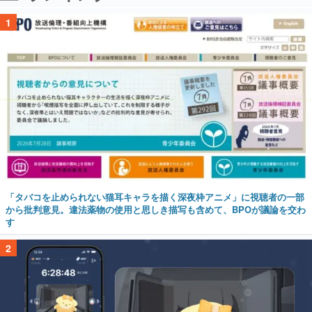
1
「タバコを止められない猫耳キャラを描く深夜枠アニメ」に視聴者の一部
から批判意見。違法薬物の使用と思しき描写も含めて、BPOが議論を交わ
す
2