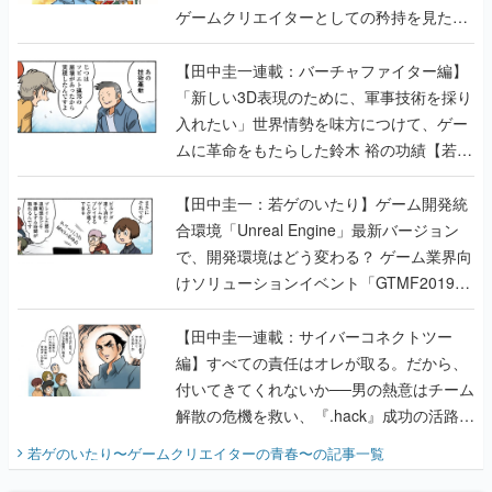
ゲームクリエイターとしての矜持を見た
【若ゲのいたり最終回】
【田中圭一連載：バーチャファイター編】
「新しい3D表現のために、軍事技術を採り
入れたい」世界情勢を味方につけて、ゲー
ムに革命をもたらした鈴木 裕の功績【若ゲ
のいたり】
【田中圭一：若ゲのいたり】ゲーム開発統
合環境「Unreal Engine」最新バージョン
で、開発環境はどう変わる？ ゲーム業界向
けソリューションイベント「GTMF2019」
に行って、より理解を深めよう【PR】
【田中圭一連載：サイバーコネクトツー
編】すべての責任はオレが取る。だから、
付いてきてくれないか──男の熱意はチーム
解散の危機を救い、『.hack』成功の活路を
開く。業界の快男児・松山 洋に流れる血は
若ゲのいたり〜ゲームクリエイターの青春〜
の記事一覧
『少年ジャンプ』色だった【若ゲのいた