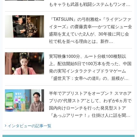
もキャラも武器も戦闘システムもワンオフ
で作り込まれた理由を両ディレクターに聞
く
『TATSUJIN』の弓削雅稔×『ライデンファ
イターズ』の齋藤貴幸──かつて縦シュー全
盛期を支えていた2人が、30年後に同じ会
社で机を並べる理由とは。新作
『TATSUJIN EXTREME』で初タッグを組
んだレジェンド2人に訊く開発秘話
実写映像1000分、ルート分岐100種類以
上。配信開始5日で100万本を売った、中国
発の実写インタラクティブドラマゲーム
『盛世天下：女帝への道II』の、規模が違
うこだわりをプロデューサーに聞いた
半年でアプリストアをオープン？ スマホア
プリの“代替ストア”として、わずか6ヵ月で
国内向けローンチを行った発見型ストア
『あっぷアリーナ！』仕掛け人に話を聞い
てみた
インタビュー
の記事一覧