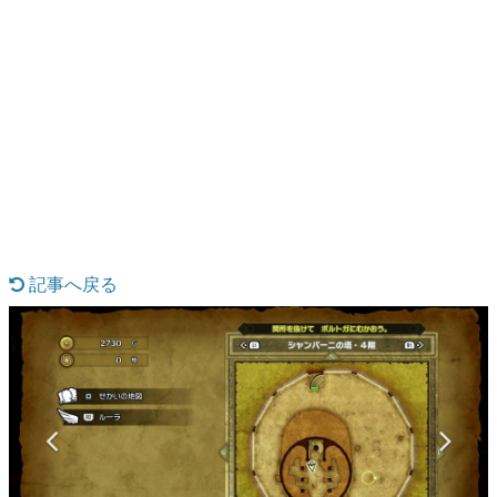
日本のコンテンツ産業やカルチャーに与えた影響を探る企
画です。
日本モバイルゲーム産業史
日本のモバイルゲーム史における主要なトピック・タイト
ルを網羅するほか、開発者へのインタビューや識者による
解説を掲載。約20年の歴史が一望できる決定版！
若ゲのいたり〜ゲームクリエイターの青春〜
『うつヌケ』『ペンと箸』等で知られるマンガ家・田中圭
一先生によるゲーム業界レポートマンガです。
なんでゲームは面白い？
ゲーム開発者・hamatsu氏がゲームの魅力を画面や操作の
記事へ戻る
具体的な形から解き明かしていく、硬派で骨太な評論連載
です。
ゲームが変えた日本語
「経験値」「裏技」「ラスボス」… ゲームにまつわる言葉
の起源や用法の変遷を、コンピューター文化史研究家・タ
イニーP氏が徹底調査。
カテゴリ
特集記事