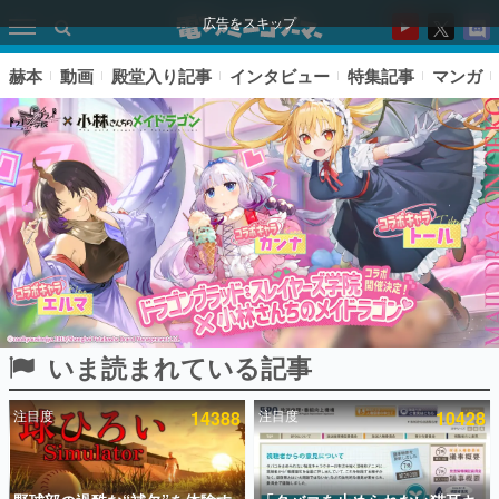
広告をスキップ
赫本
動画
殿堂入り記事
インタビュー
特集記事
マンガ
いま読まれている記事
ピックアップ
注目度
14388
注目度
10428
電ファミのいま読まれている記事ランキング
アプリセール情報