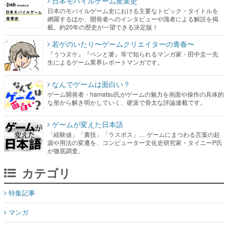
日本モバイルゲーム産業史
日本のモバイルゲーム史における主要なトピック・タイトルを
網羅するほか、開発者へのインタビューや識者による解説を掲
載。約20年の歴史が一望できる決定版！
若ゲのいたり〜ゲームクリエイターの青春〜
『うつヌケ』『ペンと箸』等で知られるマンガ家・田中圭一先
生によるゲーム業界レポートマンガです。
なんでゲームは面白い？
ゲーム開発者・hamatsu氏がゲームの魅力を画面や操作の具体的
な形から解き明かしていく、硬派で骨太な評論連載です。
ゲームが変えた日本語
「経験値」「裏技」「ラスボス」… ゲームにまつわる言葉の起
源や用法の変遷を、コンピューター文化史研究家・タイニーP氏
が徹底調査。
カテゴリ
特集記事
マンガ