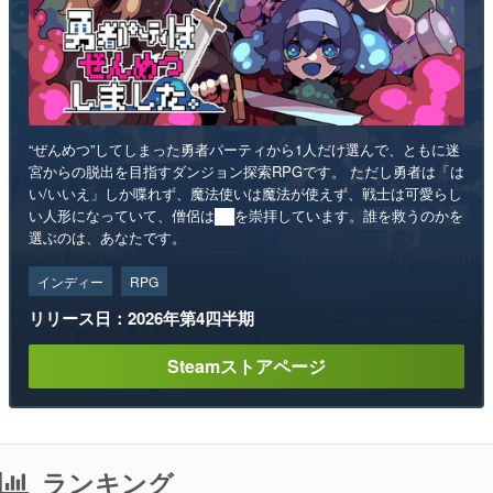
“ぜんめつ”してしまった勇者パーティから1人だけ選んで、ともに迷
宮からの脱出を目指すダンジョン探索RPGです。 ただし勇者は「は
い/いいえ」しか喋れず、魔法使いは魔法が使えず、戦士は可愛らし
い人形になっていて、僧侶は██を崇拝しています。誰を救うのかを
選ぶのは、あなたです。
インディー
RPG
リリース日：2026年第4四半期
Steamストアページ
ランキング