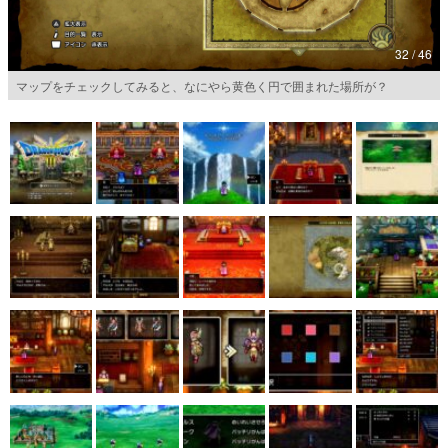
マンガ
32 / 46
女性向け
マップをチェックしてみると、なにやら黄色く円で囲まれた場所が？
アプリレビュー
その他
電ファミニコゲーマーとは？
運営：株式会社マレ