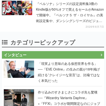
『ペルソナ』シリーズの設定資料集3冊の
Kindle版が50%オフで買えるセールがAmazon
で開催中。『ペルソナ５ ザ・ロイヤル』の美
術設定集や、ダンシングシリーズのビジュア
ル資料集が対象に
2026年8月7日
カテゴリーピックアップ
インタビュー
「現実より意味のある仮想世界を作る」
──『EVE Online』の生みの親が18年掲げ
続ける”クレイジーな宣言”は、比喩ではな
く本気だった
作り込みのすさまじさにコラボ先も驚嘆
──『Wizardry Variants Daphne』
×『FFXI』コラボが期間限定なのにジョブ