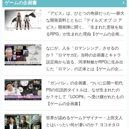
ゲームの企画書
『アビス』は、ひとつの奇跡だった──膨大
な開発資料とともに『テイルズ オブ ジ ア
ビス』開発陣に聞く、「生まれた意味を知
るRPG」が生まれた理由【ゲームの企画
書】
なにが、人を「ロマンシング」させるの
か？『ロマサガ2』当時の企画書とキャラ
設定画から迫る、河津秋敏がRPGに生み出
した「ロマン」の正体とは【ゲームの企画
書】
『ガンパレ』の企画書、ついに公開━初代
PSの伝説的タイトルは、なぜ生まれたの
か？そして『LOOP8』へ受け継がれたもの
【ゲームの企画書】
世界が認めるゲームデザイナー・上田文人
とはいったい何が凄いのか？ ヨコオタロ