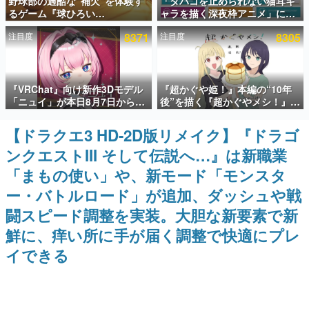
野球部の過酷な“補欠”を体験す
「タバコを止められない猫耳キ
るゲーム『球ひろい
ャラを描く深夜枠アニメ」に視
インタビュー
Simulator』が「1件」のウィッ
聴者の一部から批判意見。違法
注目度
8371
注目度
8305
シュリストをもとにチェコ語に
薬物の使用と思しき描写も含め
連載・特集一覧
対応しSNSで話題に。『キング
て、BPOが議論を交わす
ダム・カム』開発元やチェコの
プロ野球選手から称賛の声
殿堂入り記事
『VRChat』向け新作3Dモデル
『超かぐや姫！』本編の“10年
SNS拡散数が数千以上！ ページビュー数万以上！ などな
ど。多くの人々に読まれた、電ファミ渾身の“殿堂入り”記
「ニュイ」が本日8月7日から
後”を描く『超かぐやメシ！』
事をまとめました。
BOOTHにて発売。瞳に光る星
Web連載決定。新たなWebマン
や感情豊かな表情が、小悪魔か
ガレーベル「ビビビコミック」
【ドラクエ3 HD-2D版リメイク】『ドラゴ
ゲームの企画書
わいい
にて特別話が掲載スタート、あ
名作ゲームクリエイターの方々に製作時のエピソードをお
ンクエストIII そして伝説へ…』は新職業
のお話には…まだ続きがある！
聞きし、ヒットする企画（ゲーム）とは何か？を探ってい
きます。
「まもの使い」や、新モード「モンスタ
赫本
ー・バトルロード」が追加、ダッシュや戦
この物語を解いてはいけない。『赫本』は、〈試験問題〉
闘スピード調整を実装。大胆な新要素で新
の形をした短編ホラー小説集です。
鮮に、痒い所に手が届く調整で快適にプレ
新世代に訊く
イできる
これからのデジタルゲーム市場を担う若きクリエイター達
の姿を追い、彼らのルーツと情熱を探っていきます。
ゲーム世代の作家たち
ゲームに多大な影響を受けた作家さんに取材し、ゲームが