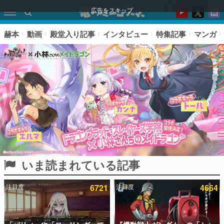
広告をスキップ
赫本
動画
殿堂入り記事
インタビュー
特集記事
マンガ
いま読まれている記事
ピックアップ
注目度
6721
注目度
4664
電ファミのいま読まれている記事ランキング
アプリセール情報