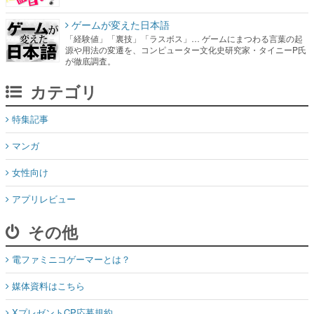
ゲームが変えた日本語
「経験値」「裏技」「ラスボス」… ゲームにまつわる言葉の起
源や用法の変遷を、コンピューター文化史研究家・タイニーP氏
が徹底調査。
カテゴリ
特集記事
マンガ
女性向け
アプリレビュー
その他
電ファミニコゲーマーとは？
媒体資料はこちら
XプレゼントCP応募規約