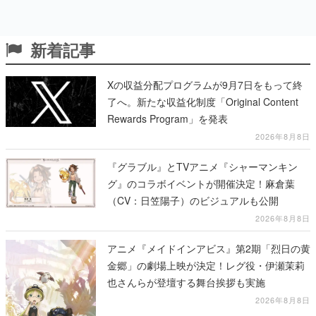
新着記事
Xの収益分配プログラムが9月7日をもって終
了へ。新たな収益化制度「Original Content
Rewards Program」を発表
2026年8月8日
『グラブル』とTVアニメ『シャーマンキン
グ』のコラボイベントが開催決定！麻倉葉
（CV：日笠陽子）のビジュアルも公開
2026年8月8日
アニメ『メイドインアビス』第2期「烈日の黄
金郷」の劇場上映が決定！レグ役・伊瀬茉莉
也さんらが登壇する舞台挨拶も実施
2026年8月8日