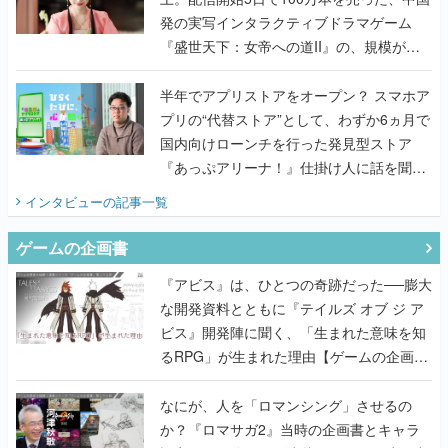
発の実写インタラクティブドラマゲーム
『盛世天下：女帝への道II』の、規模が違
うこだわりをプロデューサーに聞いた
半年でアプリストアをオープン？ スマホア
プリの“代替ストア”として、わずか6ヵ月で
国内向けローンチを行った発見型ストア
『あっぷアリーナ！』仕掛け人に話を聞い
てみた
インタビュー
の記事一覧
ゲームの企画書
『アビス』は、ひとつの奇跡だった──膨大
な開発資料とともに『テイルズ オブ ジ ア
ビス』開発陣に聞く、「生まれた意味を知
るRPG」が生まれた理由【ゲームの企画
書】
なにが、人を「ロマンシング」させるの
か？『ロマサガ2』当時の企画書とキャラ