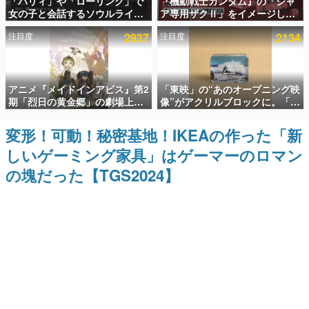
「パリィ」や「ローリング」で
『機動戦士ガンダム』の「シャ
女の子と会話するソウルライク
ア専用ザクⅡ」をイメージした
インタビュー
恋愛ゲーム『小早川さんはソウ
散水ホースリールが予約開始。
注目度
2937
注目度
2134
ルライク』無料公開。返事に失
本体にはシャアのパーソナルマ
連載・特集一覧
敗すると「YOU DIED」
ークやジオン公国軍のエンブレ
ム、型式番号などを配置
殿堂入り記事
アニメ『メイドインアビス』第2
「東映」の“あのオープニング映
SNS拡散数が数千以上！ ページビュー数万以上！ などな
ど。多くの人々に読まれた、電ファミ渾身の“殿堂入り”記
期「烈日の黄金郷」の劇場上映
像”がアクリルブロックに。「東
事をまとめました。
が決定！レグ役・伊瀬茉莉也さ
映ヒストリカル グッズコレクシ
んらが登壇する舞台挨拶も実施
ョン」が8月下旬より発売
変形！可動！秘密基地！IKEAの作った「新
ゲームの企画書
名作ゲームクリエイターの方々に製作時のエピソードをお
しいゲーミング家具」はゲーマーのロマン
聞きし、ヒットする企画（ゲーム）とは何か？を探ってい
きます。
の塊だった【TGS2024】
赫本
この物語を解いてはいけない。『赫本』は、〈試験問題〉
の形をした短編ホラー小説集です。
新世代に訊く
これからのデジタルゲーム市場を担う若きクリエイター達
の姿を追い、彼らのルーツと情熱を探っていきます。
ゲーム世代の作家たち
ゲームに多大な影響を受けた作家さんに取材し、ゲームが