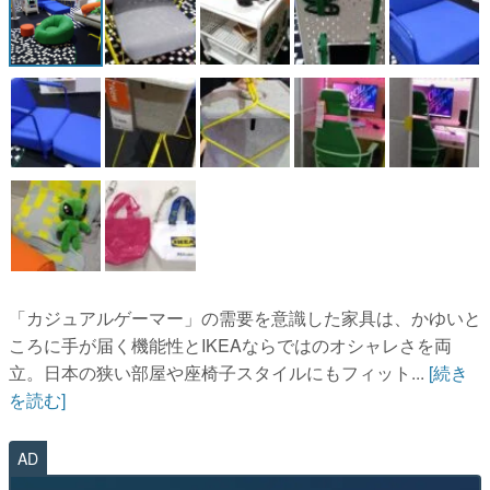
マンガ
女性向け
アプリレビュー
その他
電ファミニコゲーマーとは？
運営：株式会社マレ
「カジュアルゲーマー」の需要を意識した家具は、かゆいと
ころに手が届く機能性とIKEAならではのオシャレさを両
立。日本の狭い部屋や座椅子スタイルにもフィット...
[続き
を読む]
AD