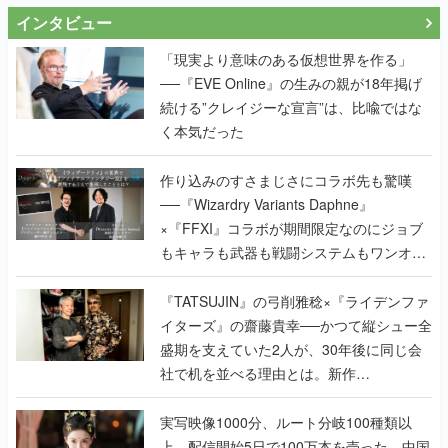
インタビュー
「現実より意味のある仮想世界を作る」
──『EVE Online』の生みの親が18年掲げ
続ける”クレイジーな宣言”は、比喩ではな
く本気だった
作り込みのすさまじさにコラボ先も驚嘆
──『Wizardry Variants Daphne』
×『FFXI』コラボが期間限定なのにジョブ
もキャラも武器も戦闘システムもワンオフ
で作り込まれた理由を両ディレクターに聞
く
『TATSUJIN』の弓削雅稔×『ライデンファ
イターズ』の齋藤貴幸──かつて縦シュー全
盛期を支えていた2人が、30年後に同じ会
社で机を並べる理由とは。新作
『TATSUJIN EXTREME』で初タッグを組
んだレジェンド2人に訊く開発秘話
実写映像1000分、ルート分岐100種類以
上。配信開始5日で100万本を売った、中国