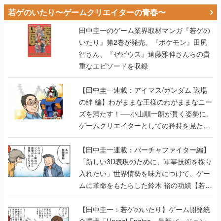
若ゲのいたり〜ゲームクリエイターの青春〜
田中圭一のゲーム業界取材マンガ『若ゲの
いたり』第2巻が発売。『ポケモン』田尻
智さん、『ゼビウス』遠藤雅伸さんらの貴
重なエピソードを収録
【田中圭一連載：アイマス/ガンダム 戦場
の絆 編】わがままな王様のわがままなニー
ズを満たす！──小山順一朗が貫く姿勢に、
ゲームクリエイターとしての矜持を見た
【若ゲのいたり最終回】
【田中圭一連載：バーチャファイター編】
「新しい3D表現のために、軍事技術を採り
入れたい」世界情勢を味方につけて、ゲー
ムに革命をもたらした鈴木 裕の功績【若ゲ
のいたり】
【田中圭一：若ゲのいたり】ゲーム開発統