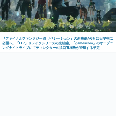
『ファイナルファンタジーⅦ リベレーション』の新映像が8月26日早朝に
公開へ。『FF7』リメイクシリーズの完結編、「gamescom」のオープニ
ングナイトライブにてディレクターの浜口直樹氏が登壇する予定