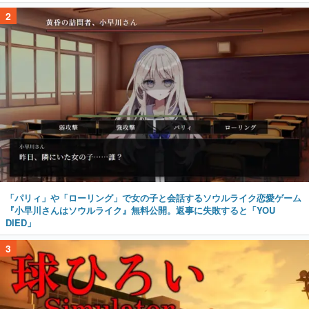
2
「パリィ」や「ローリング」で女の子と会話するソウルライク恋愛ゲーム
『小早川さんはソウルライク』無料公開。返事に失敗すると「YOU
DIED」
3