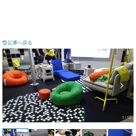
日本のコンテンツ産業やカルチャーに与えた影響を探る企
画です。
日本モバイルゲーム産業史
日本のモバイルゲーム史における主要なトピック・タイト
ルを網羅するほか、開発者へのインタビューや識者による
解説を掲載。約20年の歴史が一望できる決定版！
記事へ戻る
若ゲのいたり〜ゲームクリエイターの青春〜
『うつヌケ』『ペンと箸』等で知られるマンガ家・田中圭
一先生によるゲーム業界レポートマンガです。
なんでゲームは面白い？
ゲーム開発者・hamatsu氏がゲームの魅力を画面や操作の
具体的な形から解き明かしていく、硬派で骨太な評論連載
です。
ゲームが変えた日本語
「経験値」「裏技」「ラスボス」… ゲームにまつわる言葉
の起源や用法の変遷を、コンピューター文化史研究家・タ
イニーP氏が徹底調査。
1 / 12
カテゴリ
特集記事