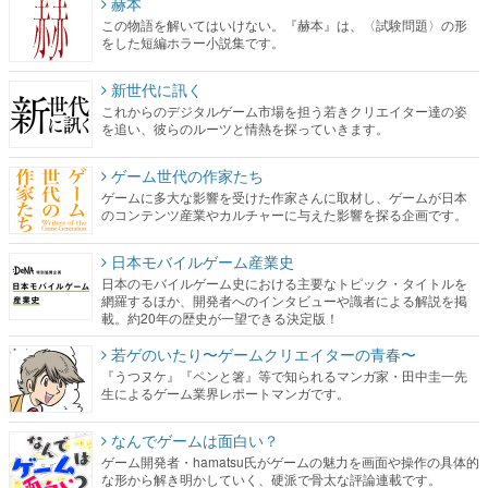
赫本
この物語を解いてはいけない。『赫本』は、〈試験問題〉の形
をした短編ホラー小説集です。
新世代に訊く
これからのデジタルゲーム市場を担う若きクリエイター達の姿
を追い、彼らのルーツと情熱を探っていきます。
ゲーム世代の作家たち
ゲームに多大な影響を受けた作家さんに取材し、ゲームが日本
のコンテンツ産業やカルチャーに与えた影響を探る企画です。
日本モバイルゲーム産業史
日本のモバイルゲーム史における主要なトピック・タイトルを
網羅するほか、開発者へのインタビューや識者による解説を掲
載。約20年の歴史が一望できる決定版！
若ゲのいたり〜ゲームクリエイターの青春〜
『うつヌケ』『ペンと箸』等で知られるマンガ家・田中圭一先
生によるゲーム業界レポートマンガです。
なんでゲームは面白い？
ゲーム開発者・hamatsu氏がゲームの魅力を画面や操作の具体的
な形から解き明かしていく、硬派で骨太な評論連載です。