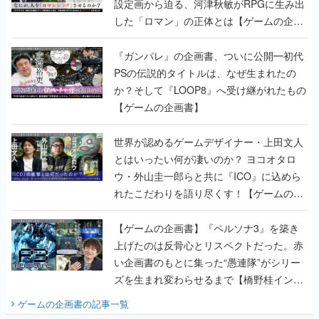
設定画から迫る、河津秋敏がRPGに生み出
した「ロマン」の正体とは【ゲームの企画
書】
『ガンパレ』の企画書、ついに公開━初代
PSの伝説的タイトルは、なぜ生まれたの
か？そして『LOOP8』へ受け継がれたもの
【ゲームの企画書】
世界が認めるゲームデザイナー・上田文人
とはいったい何が凄いのか？ ヨコオタロ
ウ・外山圭一郎らと共に『ICO』に込めら
れたこだわりを語り尽くす！【ゲームの企
画書】
【ゲームの企画書】『ペルソナ3』を築き
上げたのは反骨心とリスペクトだった。赤
い企画書のもとに集った“愚連隊”がシリー
ズを生まれ変わらせるまで【橋野桂インタ
ビュー】
ゲームの企画書
の記事一覧