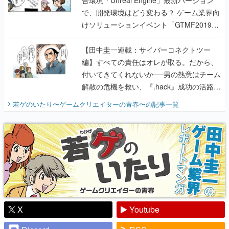
合環境「Unreal Engine」最新バージョン
で、開発環境はどう変わる？ ゲーム業界向
けソリューションイベント「GTMF2019」
に行って、より理解を深めよう【PR】
【田中圭一連載：サイバーコネクトツー
編】すべての責任はオレが取る。だから、
付いてきてくれないか──男の熱意はチーム
解散の危機を救い、『.hack』成功の活路を
開く。業界の快男児・松山 洋に流れる血は
若ゲのいたり〜ゲームクリエイターの青春〜
の記事一覧
『少年ジャンプ』色だった【若ゲのいた
り】
X
Youtube