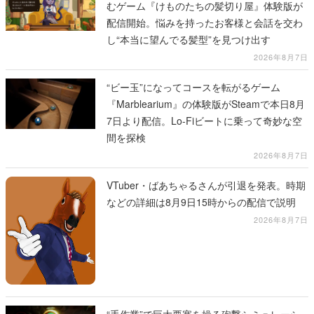
むゲーム『けものたちの髪切り屋』体験版が
配信開始。悩みを持ったお客様と会話を交わ
し“本当に望んでる髪型”を見つけ出す
2026年8月7日
“ビー玉”になってコースを転がるゲーム
『Marblearium』の体験版がSteamで本日8月
7日より配信。Lo-Fiビートに乗って奇妙な空
間を探検
2026年8月7日
VTuber・ばあちゃるさんが引退を発表。時期
などの詳細は8月9日15時からの配信で説明
2026年8月7日
“手作業”で巨大要塞を操る砲撃シミュレーシ