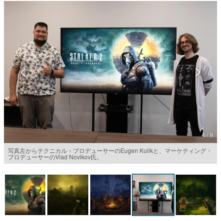
マンガ
女性向け
アプリレビュー
その他
電ファミニコゲーマーとは？
運営：株式会社マレ
4 / 9
写真左からテクニカル・プロデューサーのEugen Kulikと、マーケティング・
プロデューサーのVlad Novikov氏。