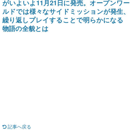
がいよいよ11月21日に発売。オープンワー
9年ぶりとなる日本公演を記念し
日本のコンテンツ産業やカルチャーに与えた影響を探る企
て
ルドでは様々なサイドミッションが発生、
画です。
繰り返しプレイすることで明らかになる
日本モバイルゲーム産業史
日本のモバイルゲーム史における主要なトピック・タイト
物語の全貌とは
ルを網羅するほか、開発者へのインタビューや識者による
解説を掲載。約20年の歴史が一望できる決定版！
若ゲのいたり〜ゲームクリエイターの青春〜
『うつヌケ』『ペンと箸』等で知られるマンガ家・田中圭
一先生によるゲーム業界レポートマンガです。
なんでゲームは面白い？
ゲーム開発者・hamatsu氏がゲームの魅力を画面や操作の
具体的な形から解き明かしていく、硬派で骨太な評論連載
です。
ゲームが変えた日本語
「経験値」「裏技」「ラスボス」… ゲームにまつわる言葉
の起源や用法の変遷を、コンピューター文化史研究家・タ
イニーP氏が徹底調査。
カテゴリ
記事へ戻る
特集記事