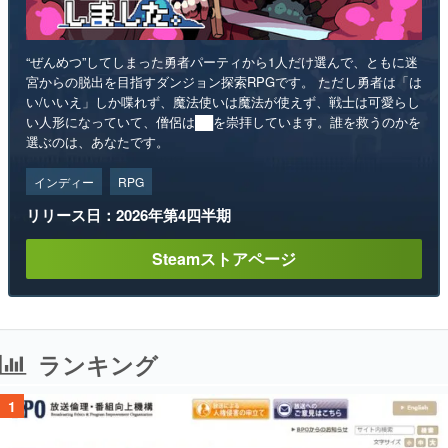
“ぜんめつ”してしまった勇者パーティから1人だけ選んで、ともに迷
宮からの脱出を目指すダンジョン探索RPGです。 ただし勇者は「は
い/いいえ」しか喋れず、魔法使いは魔法が使えず、戦士は可愛らし
い人形になっていて、僧侶は██を崇拝しています。誰を救うのかを
選ぶのは、あなたです。
インディー
RPG
リリース日：2026年第4四半期
Steamストアページ
ランキング
1