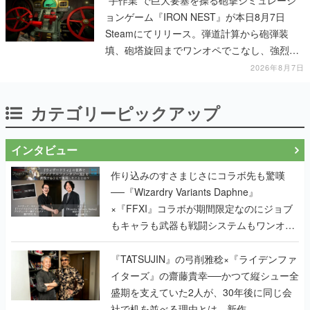
ョンゲーム『IRON NEST』が本日8月7日
Steamにてリリース。弾道計算から砲弾装
填、砲塔旋回までワンオペでこなし、強烈な
一撃をブチかませるロマンある作品
2026年8月7日
カテゴリーピックアップ
インタビュー
作り込みのすさまじさにコラボ先も驚嘆
──『Wizardry Variants Daphne』
×『FFXI』コラボが期間限定なのにジョブ
もキャラも武器も戦闘システムもワンオフ
で作り込まれた理由を両ディレクターに聞
く
『TATSUJIN』の弓削雅稔×『ライデンファ
イターズ』の齋藤貴幸──かつて縦シュー全
盛期を支えていた2人が、30年後に同じ会
社で机を並べる理由とは。新作