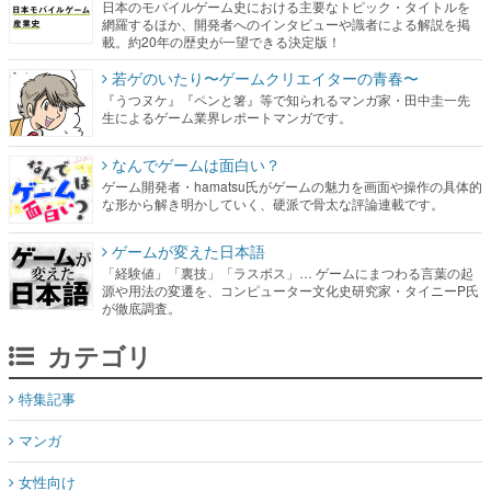
日本のモバイルゲーム史における主要なトピック・タイトルを
網羅するほか、開発者へのインタビューや識者による解説を掲
載。約20年の歴史が一望できる決定版！
若ゲのいたり〜ゲームクリエイターの青春〜
『うつヌケ』『ペンと箸』等で知られるマンガ家・田中圭一先
生によるゲーム業界レポートマンガです。
なんでゲームは面白い？
ゲーム開発者・hamatsu氏がゲームの魅力を画面や操作の具体的
な形から解き明かしていく、硬派で骨太な評論連載です。
ゲームが変えた日本語
「経験値」「裏技」「ラスボス」… ゲームにまつわる言葉の起
源や用法の変遷を、コンピューター文化史研究家・タイニーP氏
が徹底調査。
カテゴリ
特集記事
マンガ
女性向け