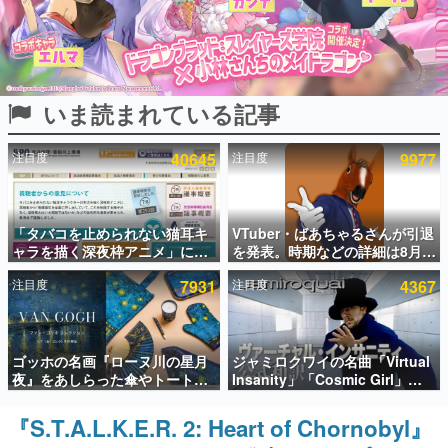
インタビュー
連載・特集一覧
いま読まれている記事
殿堂入り記事
SNS拡散数が数千以上！ ページビュー数万以上！ などな
ど。多くの人々に読まれた、電ファミ渾身の“殿堂入り”記
注目度
40645
注目度
9977
事をまとめました。
ゲームの企画書
名作ゲームクリエイターの方々に製作時のエピソードをお
聞きし、ヒットする企画（ゲーム）とは何か？を探ってい
「タバコを止められない猫耳キ
VTuber・ばあちゃるさんが引退
きます。
ャラを描く深夜枠アニメ」に視
を発表。時期などの詳細は8月9
聴者の一部から批判意見。違法
日15時からの配信で説明
赫本
注目度
7931
注目度
4367
薬物の使用と思しき描写も含め
この物語を解いてはいけない。『赫本』は、〈試験問題〉
て、BPOが議論を交わす
の形をした短編ホラー小説集です。
新世代に訊く
ゴッホの名画『ローヌ川の星月
ジャミロクワイの名曲「Virtual
これからのデジタルゲーム市場を担う若きクリエイター達
夜』をあしらった傘やトートバ
Insanity」「Cosmic Girl」
の姿を追い、彼らのルーツと情熱を探っていきます。
ッグなどが登場。8月7日21時よ
「Canned Heat」公式日本語字
り2日間限定で予約販売
幕付きMVがいきなり公開！
『S.T.A.L.K.E.R. 2: Heart of Chornobyl』
ゲーム世代の作家たち
「SUMMER SONIC 2026」での
ゲームに多大な影響を受けた作家さんに取材し、ゲームが