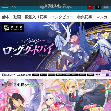
広告をスキップ
赫本
動画
殿堂入り記事
インタビュー
特集記事
マンガ
ピックアップ
電ファミのいま読まれている記事ランキング
アプリセール情報