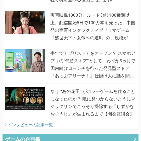
『TATSUJIN EXTREME』で初タッグを組
んだレジェンド2人に訊く開発秘話
実写映像1000分、ルート分岐100種類以
上。配信開始5日で100万本を売った、中国
発の実写インタラクティブドラマゲーム
『盛世天下：女帝への道II』の、規模が違
うこだわりをプロデューサーに聞いた
半年でアプリストアをオープン？ スマホア
プリの“代替ストア”として、わずか6ヵ月で
国内向けローンチを行った発見型ストア
『あっぷアリーナ！』仕掛け人に話を聞い
てみた
なぜ “あの花王” がホラーゲームを作ること
になったのか？ 敵に見つからないようにマ
ジックリンでこっそり掃除する『しずかな
おそうじ』が生まれるまで【開発座談会】
インタビュー
の記事一覧
ゲームの企画書