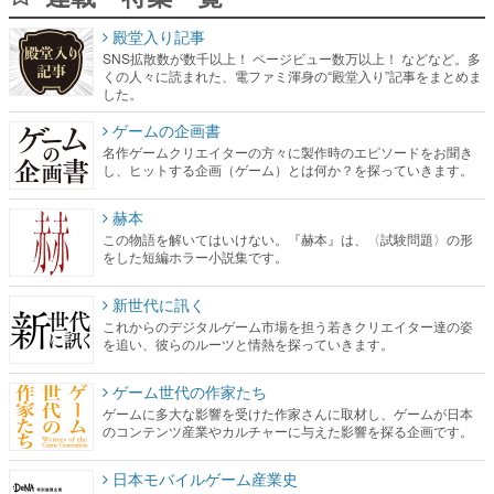
殿堂入り記事
SNS拡散数が数千以上！ ページビュー数万以上！ などなど。多
くの人々に読まれた、電ファミ渾身の“殿堂入り”記事をまとめま
した。
ゲームの企画書
名作ゲームクリエイターの方々に製作時のエピソードをお聞き
し、ヒットする企画（ゲーム）とは何か？を探っていきます。
赫本
この物語を解いてはいけない。『赫本』は、〈試験問題〉の形
をした短編ホラー小説集です。
新世代に訊く
これからのデジタルゲーム市場を担う若きクリエイター達の姿
を追い、彼らのルーツと情熱を探っていきます。
ゲーム世代の作家たち
ゲームに多大な影響を受けた作家さんに取材し、ゲームが日本
のコンテンツ産業やカルチャーに与えた影響を探る企画です。
日本モバイルゲーム産業史