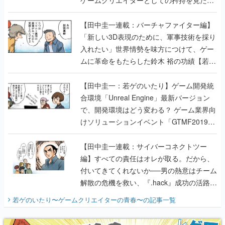
【若ゲのいたり最終回】
【田中圭一連載：バーチャファイター編】
「新しい3D表現のために、軍事技術を採り
入れたい」世界情勢を味方につけて、ゲー
ムに革命をもたらした鈴木 裕の功績【若ゲ
のいたり】
【田中圭一：若ゲのいたり】ゲーム開発統
合環境「Unreal Engine」最新バージョン
で、開発環境はどう変わる？ ゲーム業界向
けソリューションイベント「GTMF2019」
に行って、より理解を深めよう【PR】
【田中圭一連載：サイバーコネクトツー
編】すべての責任はオレが取る。だから、
付いてきてくれないか──男の熱意はチーム
解散の危機を救い、『.hack』成功の活路を
開く。業界の快男児・松山 洋に流れる血は
若ゲのいたり〜ゲームクリエイターの青春〜
の記事一覧
『少年ジャンプ』色だった【若ゲのいた
り】