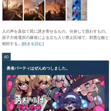
人の声を真似て罠に誘き寄せるもの、分身して惑わすもの。
原子力発電所の爆発による立ち入り禁止区域で、邪悪な敵と
相対する...
[続きを読む]
AD
勇者パーティはぜんめつしました。