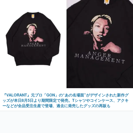
『VALORANT』元プロ「GON」の“あの名場面”がデザインされた新作グ
ッズが本日8月5日より期間限定で発売。Tシャツやコインケース、アクキ
ーなどが全品受注生産で登場、過去に発売したグッズの再販も