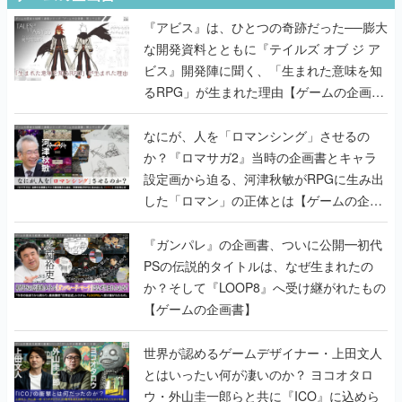
『アビス』は、ひとつの奇跡だった──膨大
な開発資料とともに『テイルズ オブ ジ ア
ビス』開発陣に聞く、「生まれた意味を知
るRPG」が生まれた理由【ゲームの企画
書】
なにが、人を「ロマンシング」させるの
か？『ロマサガ2』当時の企画書とキャラ
設定画から迫る、河津秋敏がRPGに生み出
した「ロマン」の正体とは【ゲームの企画
書】
『ガンパレ』の企画書、ついに公開━初代
PSの伝説的タイトルは、なぜ生まれたの
か？そして『LOOP8』へ受け継がれたもの
【ゲームの企画書】
世界が認めるゲームデザイナー・上田文人
とはいったい何が凄いのか？ ヨコオタロ
ウ・外山圭一郎らと共に『ICO』に込めら