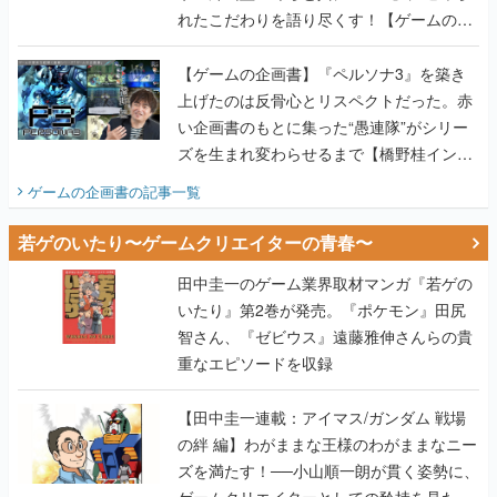
れたこだわりを語り尽くす！【ゲームの企
画書】
【ゲームの企画書】『ペルソナ3』を築き
上げたのは反骨心とリスペクトだった。赤
い企画書のもとに集った“愚連隊”がシリー
ズを生まれ変わらせるまで【橋野桂インタ
ビュー】
ゲームの企画書
の記事一覧
若ゲのいたり〜ゲームクリエイターの青春〜
田中圭一のゲーム業界取材マンガ『若ゲの
いたり』第2巻が発売。『ポケモン』田尻
智さん、『ゼビウス』遠藤雅伸さんらの貴
重なエピソードを収録
【田中圭一連載：アイマス/ガンダム 戦場
の絆 編】わがままな王様のわがままなニー
ズを満たす！──小山順一朗が貫く姿勢に、
ゲームクリエイターとしての矜持を見た