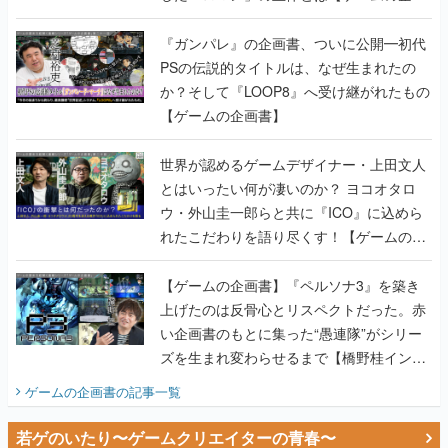
書】
『ガンパレ』の企画書、ついに公開━初代
PSの伝説的タイトルは、なぜ生まれたの
か？そして『LOOP8』へ受け継がれたもの
【ゲームの企画書】
世界が認めるゲームデザイナー・上田文人
とはいったい何が凄いのか？ ヨコオタロ
ウ・外山圭一郎らと共に『ICO』に込めら
れたこだわりを語り尽くす！【ゲームの企
画書】
【ゲームの企画書】『ペルソナ3』を築き
上げたのは反骨心とリスペクトだった。赤
い企画書のもとに集った“愚連隊”がシリー
ズを生まれ変わらせるまで【橋野桂インタ
ビュー】
ゲームの企画書
の記事一覧
若ゲのいたり〜ゲームクリエイターの青春〜