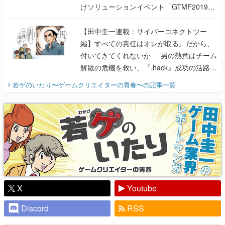
けソリューションイベント「GTMF2019」
に行って、より理解を深めよう【PR】
【田中圭一連載：サイバーコネクトツー
編】すべての責任はオレが取る。だから、
付いてきてくれないか──男の熱意はチーム
解散の危機を救い、『.hack』成功の活路を
開く。業界の快男児・松山 洋に流れる血は
若ゲのいたり〜ゲームクリエイターの青春〜
の記事一覧
『少年ジャンプ』色だった【若ゲのいた
り】
X
Youtube
Discord
RSS