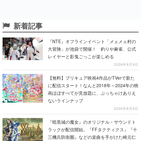
新着記事
『NTE』オフラインイベント「メェメェ村の
大冒険」が池袋で開催！ 釣りや麻雀、公式
レイヤーと影鬼ごっこが楽しめる
2026年8月9日
【無料】プリキュア映画4作品がTVerで新た
に配信スタート！なんと2018年～2024年の映
画ほぼすべてが見放題に、ぶっちゃけありえ
ないラインナップ
2026年8月9日
『暗黒城の魔女』のオリジナル・サウンドト
ラックが配信開始。『FFタクティクス』『十
三機兵防衛圏』などの楽曲を手がけた崎元仁