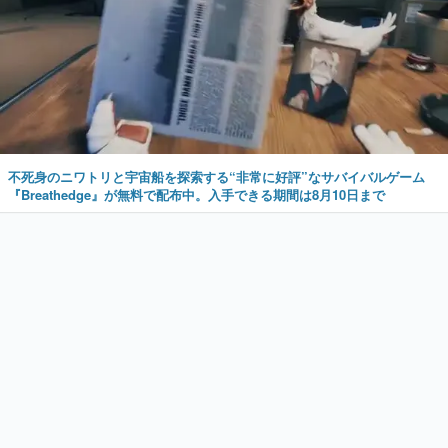
不死身のニワトリと宇宙船を探索する“非常に好評”なサバイバルゲーム
『Breathedge』が無料で配布中。入手できる期間は8月10日まで