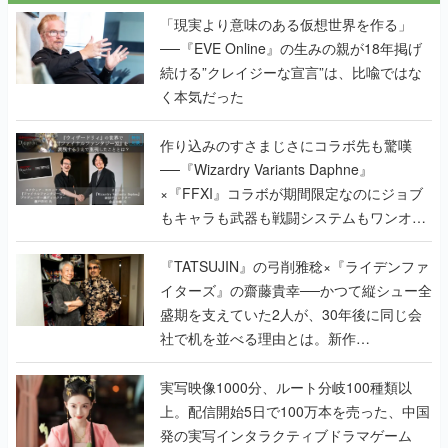
「現実より意味のある仮想世界を作る」
──『EVE Online』の生みの親が18年掲げ
続ける”クレイジーな宣言”は、比喩ではな
く本気だった
作り込みのすさまじさにコラボ先も驚嘆
──『Wizardry Variants Daphne』
×『FFXI』コラボが期間限定なのにジョブ
もキャラも武器も戦闘システムもワンオフ
で作り込まれた理由を両ディレクターに聞
く
『TATSUJIN』の弓削雅稔×『ライデンファ
イターズ』の齋藤貴幸──かつて縦シュー全
盛期を支えていた2人が、30年後に同じ会
社で机を並べる理由とは。新作
『TATSUJIN EXTREME』で初タッグを組
んだレジェンド2人に訊く開発秘話
実写映像1000分、ルート分岐100種類以
上。配信開始5日で100万本を売った、中国
発の実写インタラクティブドラマゲーム