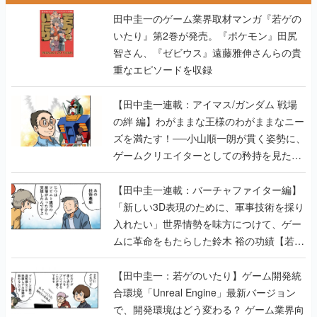
田中圭一のゲーム業界取材マンガ『若ゲの
いたり』第2巻が発売。『ポケモン』田尻
智さん、『ゼビウス』遠藤雅伸さんらの貴
重なエピソードを収録
【田中圭一連載：アイマス/ガンダム 戦場
の絆 編】わがままな王様のわがままなニー
ズを満たす！──小山順一朗が貫く姿勢に、
ゲームクリエイターとしての矜持を見た
【若ゲのいたり最終回】
【田中圭一連載：バーチャファイター編】
「新しい3D表現のために、軍事技術を採り
入れたい」世界情勢を味方につけて、ゲー
ムに革命をもたらした鈴木 裕の功績【若ゲ
のいたり】
【田中圭一：若ゲのいたり】ゲーム開発統
合環境「Unreal Engine」最新バージョン
で、開発環境はどう変わる？ ゲーム業界向