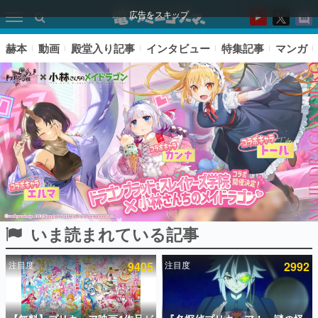
広告をスキップ
赫本
動画
殿堂入り記事
インタビュー
特集記事
マンガ
いま読まれている記事
ピックアップ
注目度
9405
注目度
2992
電ファミのいま読まれている記事ランキング
アプリセール情報