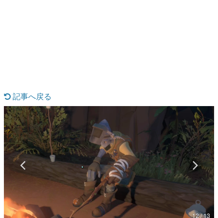
日本のコンテンツ産業やカルチャーに与えた影響を探る企
画です。
日本モバイルゲーム産業史
日本のモバイルゲーム史における主要なトピック・タイト
ルを網羅するほか、開発者へのインタビューや識者による
解説を掲載。約20年の歴史が一望できる決定版！
若ゲのいたり〜ゲームクリエイターの青春〜
『うつヌケ』『ペンと箸』等で知られるマンガ家・田中圭
一先生によるゲーム業界レポートマンガです。
記事へ戻る
なんでゲームは面白い？
ゲーム開発者・hamatsu氏がゲームの魅力を画面や操作の
具体的な形から解き明かしていく、硬派で骨太な評論連載
です。
ゲームが変えた日本語
「経験値」「裏技」「ラスボス」… ゲームにまつわる言葉
の起源や用法の変遷を、コンピューター文化史研究家・タ
イニーP氏が徹底調査。
カテゴリ
12 / 13
特集記事