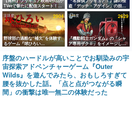
【無料】プリキュア映画4作品が
『名探偵プリキュア！』謎の怪
TVerで新たに配信スタート！な
盗「デッチ・アゲイン」の担当
インタビュー
んと2018年～2024年の映画ほぼ
キャストは天﨑滉平さんと判
注目度
2904
注目度
2629
すべてが見放題に、ぶっちゃけ
明。『Re:ゼロから始める異世
連載・特集一覧
ありえないラインナップ
界生活』オットー役、『ヒプノ
シスマイク』山田三郎役など
殿堂入り記事
野球部の過酷な“補欠”を体験す
『機動戦士ガンダム』の「シャ
SNS拡散数が数千以上！ ページビュー数万以上！ などな
ど。多くの人々に読まれた、電ファミ渾身の“殿堂入り”記
るゲーム『球ひろい
ア専用ザクⅡ」をイメージした
事をまとめました。
Simulator』が「1件」のウィッ
散水ホースリールが予約開始。
シュリストをもとにチェコ語に
本体にはシャアのパーソナルマ
序盤のハードルが高いことでお馴染みの宇
ゲームの企画書
対応しSNSで話題に。『キング
ークやジオン公国軍のエンブレ
名作ゲームクリエイターの方々に製作時のエピソードをお
宙探索アドベンチャーゲーム『Outer
ダム・カム』開発元やチェコの
ム、型式番号などを配置
聞きし、ヒットする企画（ゲーム）とは何か？を探ってい
プロ野球選手から称賛の声
きます。
Wilds』を遊んでみたら、おもしろすぎて
赫本
腰を抜かした話。「点と点がつながる瞬
この物語を解いてはいけない。『赫本』は、〈試験問題〉
間」の衝撃は唯一無二の体験だった
の形をした短編ホラー小説集です。
新世代に訊く
これからのデジタルゲーム市場を担う若きクリエイター達
の姿を追い、彼らのルーツと情熱を探っていきます。
ゲーム世代の作家たち
ゲームに多大な影響を受けた作家さんに取材し、ゲームが