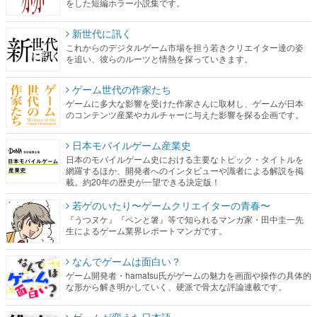
をした短編ホラー小説集です。
新世代に訊く
これからのデジタルゲーム市場を担う若きクリエイター達の姿
を追い、彼らのルーツと情熱を探っていきます。
ゲーム世代の作家たち
ゲームに多大な影響を受けた作家さんに取材し、ゲームが日本
のコンテンツ産業やカルチャーに与えた影響を探る企画です。
日本モバイルゲーム産業史
日本のモバイルゲーム史における主要なトピック・タイトルを
網羅するほか、開発者へのインタビューや識者による解説を掲
載。約20年の歴史が一望できる決定版！
若ゲのいたり〜ゲームクリエイターの青春〜
『うつヌケ』『ペンと箸』等で知られるマンガ家・田中圭一先
生によるゲーム業界レポートマンガです。
なんでゲームは面白い？
ゲーム開発者・hamatsu氏がゲームの魅力を画面や操作の具体的
な形から解き明かしていく、硬派で骨太な評論連載です。