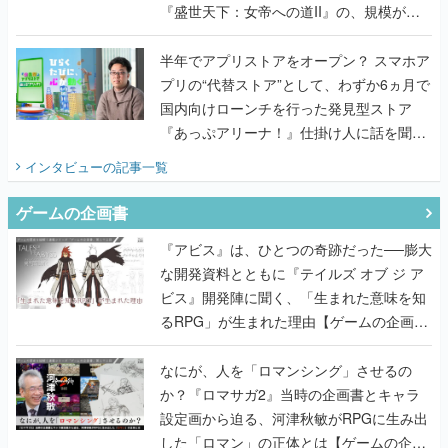
『盛世天下：女帝への道II』の、規模が違
うこだわりをプロデューサーに聞いた
半年でアプリストアをオープン？ スマホア
プリの“代替ストア”として、わずか6ヵ月で
国内向けローンチを行った発見型ストア
『あっぷアリーナ！』仕掛け人に話を聞い
てみた
インタビュー
の記事一覧
ゲームの企画書
『アビス』は、ひとつの奇跡だった──膨大
な開発資料とともに『テイルズ オブ ジ ア
ビス』開発陣に聞く、「生まれた意味を知
るRPG」が生まれた理由【ゲームの企画
書】
なにが、人を「ロマンシング」させるの
か？『ロマサガ2』当時の企画書とキャラ
設定画から迫る、河津秋敏がRPGに生み出
した「ロマン」の正体とは【ゲームの企画