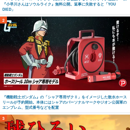
『小早川さんはソウルライク』無料公開。返事に失敗すると「YOU
DIED」
2
『機動戦士ガンダム』の「シャア専用ザクⅡ」をイメージした散水ホース
リールが予約開始。本体にはシャアのパーソナルマークやジオン公国軍の
エンブレム、型式番号などを配置
3