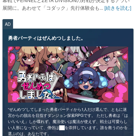
幕戦でFENNELとZETA DIVISIONの対戦が決定するアツい
展開に。あわせて「コダック」先行体験会も...
[続きを読む]
AD
勇者パーティはぜんめつしました。
“ぜんめつ”してしまった勇者パーティから1人だけ選んで、ともに迷
宮からの脱出を目指すダンジョン探索RPGです。 ただし勇者は「は
い/いいえ」しか喋れず、魔法使いは魔法が使えず、戦士は可愛らし
い人形になっていて、僧侶は██を崇拝しています。誰を救うのかを
選ぶのは、あなたです。