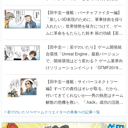
【若ゲのいたり最終回】
【田中圭一連載：バーチャファイター編】
「新しい3D表現のために、軍事技術を採り
入れたい」世界情勢を味方につけて、ゲー
ムに革命をもたらした鈴木 裕の功績【若ゲ
のいたり】
【田中圭一：若ゲのいたり】ゲーム開発統
合環境「Unreal Engine」最新バージョン
で、開発環境はどう変わる？ ゲーム業界向
けソリューションイベント「GTMF2019」
に行って、より理解を深めよう【PR】
【田中圭一連載：サイバーコネクトツー
編】すべての責任はオレが取る。だから、
付いてきてくれないか──男の熱意はチーム
解散の危機を救い、『.hack』成功の活路を
開く。業界の快男児・松山 洋に流れる血は
若ゲのいたり〜ゲームクリエイターの青春〜
の記事一覧
『少年ジャンプ』色だった【若ゲのいた
り】