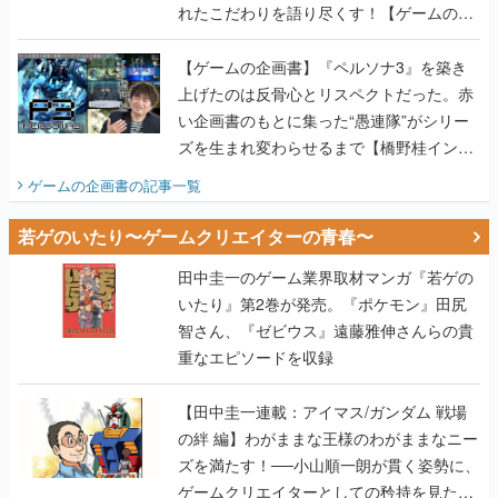
れたこだわりを語り尽くす！【ゲームの企
画書】
【ゲームの企画書】『ペルソナ3』を築き
上げたのは反骨心とリスペクトだった。赤
い企画書のもとに集った“愚連隊”がシリー
ズを生まれ変わらせるまで【橋野桂インタ
ビュー】
ゲームの企画書
の記事一覧
若ゲのいたり〜ゲームクリエイターの青春〜
田中圭一のゲーム業界取材マンガ『若ゲの
いたり』第2巻が発売。『ポケモン』田尻
智さん、『ゼビウス』遠藤雅伸さんらの貴
重なエピソードを収録
【田中圭一連載：アイマス/ガンダム 戦場
の絆 編】わがままな王様のわがままなニー
ズを満たす！──小山順一朗が貫く姿勢に、
ゲームクリエイターとしての矜持を見た