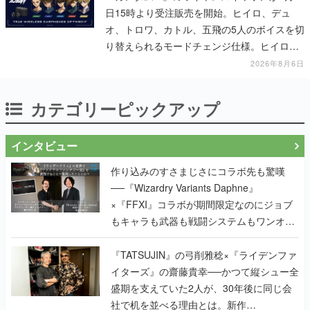
日15時より受注販売を開始。ヒイロ、デュ
オ、トロワ、カトル、五飛の5人のボイスを切
り替えられるモードチェンジ仕様。ヒイロが
「お前を殺す」「死ぬほど痛いぞ」とささや
2026年8月6日
く
カテゴリーピックアップ
インタビュー
作り込みのすさまじさにコラボ先も驚嘆
──『Wizardry Variants Daphne』
×『FFXI』コラボが期間限定なのにジョブ
もキャラも武器も戦闘システムもワンオフ
で作り込まれた理由を両ディレクターに聞
く
『TATSUJIN』の弓削雅稔×『ライデンファ
イターズ』の齋藤貴幸──かつて縦シュー全
盛期を支えていた2人が、30年後に同じ会
社で机を並べる理由とは。新作