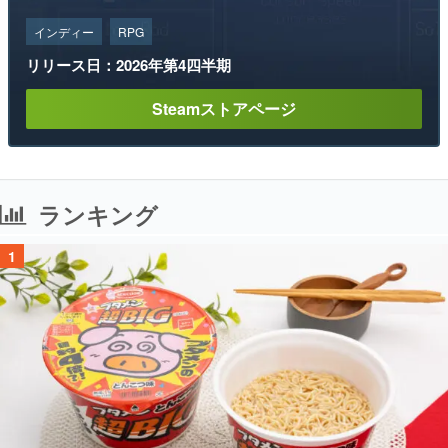
インディー
RPG
リリース日：2026年第4四半期
Steamストアページ
ランキング
1