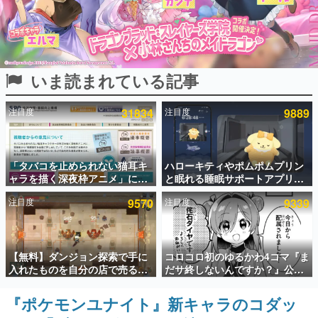
インタビュー
連載・特集一覧
いま読まれている記事
殿堂入り記事
SNS拡散数が数千以上！ ページビュー数万以上！ などな
ど。多くの人々に読まれた、電ファミ渾身の“殿堂入り”記
注目度
31834
注目度
9889
事をまとめました。
ゲームの企画書
名作ゲームクリエイターの方々に製作時のエピソードをお
聞きし、ヒットする企画（ゲーム）とは何か？を探ってい
「タバコを止められない猫耳キ
ハローキティやポムポムプリン
きます。
ャラを描く深夜枠アニメ」に視
と眠れる睡眠サポートアプリ
聴者の一部から批判意見。違法
『ゆめたび』が配信中。キャラ
赫本
注目度
9570
注目度
9339
薬物の使用と思わしき描写も含
ごとのASMRや目覚ましアラー
この物語を解いてはいけない。『赫本』は、〈試験問題〉
めて、BPOが議論を交わす
ムも搭載
の形をした短編ホラー小説集です。
新世代に訊く
【無料】ダンジョン探索で手に
コロコロ初のゆるかわ4コマ『ま
これからのデジタルゲーム市場を担う若きクリエイター達
入れたものを自分の店で売るゲ
だサ終しないんですか？』公開
の姿を追い、彼らのルーツと情熱を探っていきます。
ーム『Moonlighter』がSteam
スタート。主人公は新入社員の
にて無料配布中！続編
侘石ダイヤ、ゲーム会社を舞台
『ポケモンユナイト』新キャラのコダッ
ゲーム世代の作家たち
『Moonlighter 2』の9月2日正
にトラブルへ対応する社員たち
ゲームに多大な影響を受けた作家さんに取材し、ゲームが