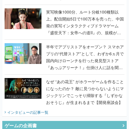
『TATSUJIN EXTREME』で初タッグを組
んだレジェンド2人に訊く開発秘話
実写映像1000分、ルート分岐100種類以
上。配信開始5日で100万本を売った、中国
発の実写インタラクティブドラマゲーム
『盛世天下：女帝への道II』の、規模が違
うこだわりをプロデューサーに聞いた
半年でアプリストアをオープン？ スマホア
プリの“代替ストア”として、わずか6ヵ月で
国内向けローンチを行った発見型ストア
『あっぷアリーナ！』仕掛け人に話を聞い
てみた
なぜ “あの花王” がホラーゲームを作ること
になったのか？ 敵に見つからないようにマ
ジックリンでこっそり掃除する『しずかな
おそうじ』が生まれるまで【開発座談会】
インタビュー
の記事一覧
ゲームの企画書