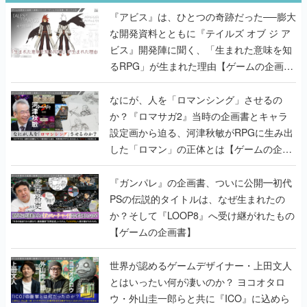
『アビス』は、ひとつの奇跡だった──膨大
な開発資料とともに『テイルズ オブ ジ ア
ビス』開発陣に聞く、「生まれた意味を知
るRPG」が生まれた理由【ゲームの企画
書】
なにが、人を「ロマンシング」させるの
か？『ロマサガ2』当時の企画書とキャラ
設定画から迫る、河津秋敏がRPGに生み出
した「ロマン」の正体とは【ゲームの企画
書】
『ガンパレ』の企画書、ついに公開━初代
PSの伝説的タイトルは、なぜ生まれたの
か？そして『LOOP8』へ受け継がれたもの
【ゲームの企画書】
世界が認めるゲームデザイナー・上田文人
とはいったい何が凄いのか？ ヨコオタロ
ウ・外山圭一郎らと共に『ICO』に込めら