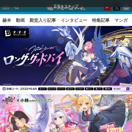
広告をスキップ
赫本
動画
殿堂入り記事
インタビュー
特集記事
マンガ
ピックアップ
電ファミのいま読まれている記事ランキング
アプリセール情報