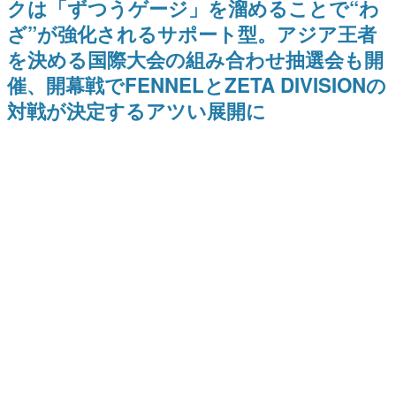
クは「ずつうゲージ」を溜めることで“わ
式リリースを記念したキャンペ
を描く
日本のコンテンツ産業やカルチャーに与えた影響を探る企
ーン
ざ”が強化されるサポート型。アジア王者
画です。
を決める国際大会の組み合わせ抽選会も開
日本モバイルゲーム産業史
日本のモバイルゲーム史における主要なトピック・タイト
催、開幕戦でFENNELとZETA DIVISIONの
ルを網羅するほか、開発者へのインタビューや識者による
解説を掲載。約20年の歴史が一望できる決定版！
対戦が決定するアツい展開に
若ゲのいたり〜ゲームクリエイターの青春〜
『うつヌケ』『ペンと箸』等で知られるマンガ家・田中圭
一先生によるゲーム業界レポートマンガです。
なんでゲームは面白い？
ゲーム開発者・hamatsu氏がゲームの魅力を画面や操作の
具体的な形から解き明かしていく、硬派で骨太な評論連載
です。
ゲームが変えた日本語
「経験値」「裏技」「ラスボス」… ゲームにまつわる言葉
の起源や用法の変遷を、コンピューター文化史研究家・タ
イニーP氏が徹底調査。
カテゴリ
特集記事