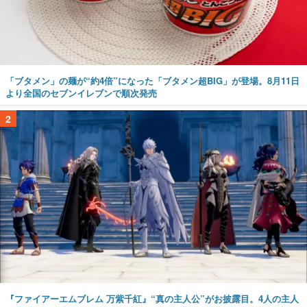
「ブタメン」の麺が“約4倍”になった「ブタメン超BIG」が登場。8月11日
より全国のセブンイレブンで順次発売
2
『ファイアーエムブレム 万紫千紅』“真の主人公”がお披露目。4人の主人