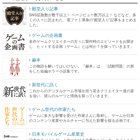
殿堂入り記事
SNS拡散数が数千以上！ ページビュー数万以上！ などなど。多
くの人々に読まれた、電ファミ渾身の“殿堂入り”記事をまとめま
した。
ゲームの企画書
名作ゲームクリエイターの方々に製作時のエピソードをお聞き
し、ヒットする企画（ゲーム）とは何か？を探っていきます。
赫本
この物語を解いてはいけない。『赫本』は、〈試験問題〉の形
をした短編ホラー小説集です。
新世代に訊く
これからのデジタルゲーム市場を担う若きクリエイター達の姿
を追い、彼らのルーツと情熱を探っていきます。
ゲーム世代の作家たち
ゲームに多大な影響を受けた作家さんに取材し、ゲームが日本
のコンテンツ産業やカルチャーに与えた影響を探る企画です。
日本モバイルゲーム産業史
日本のモバイルゲーム史における主要なトピック・タイトルを