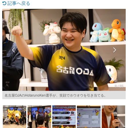
記事へ戻る
マンガ
女性向け
アプリレビュー
その他
電ファミニコゲーマーとは？
運営：株式会社マレ
9 / 25
名古屋OJAのHotarunoKen選手が、笑顔でホウオウを引き当てる。