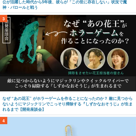
公が活躍した時代から5年後、彼らが「この世に存在しない」状況で魔
神・バロールと戦う
3
なぜ “あの花王” がホラーゲームを作ることになったのか？ 敵に見つから
ないようにマジックリンでこっそり掃除する『しずかなおそうじ』が生ま
れるまで【開発座談会】
4