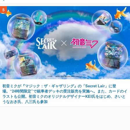
5
初音ミクが『マジック：ザ・ギャザリング』の「Secret Lair」に登
場。“24時間限定”で統率者デッキの受注販売を実施へ。また、カードのイ
ラストも公開。初音ミクのオリジナルデザイナーKEI氏をはじめ、さいと
うなおき氏、八三氏も参加