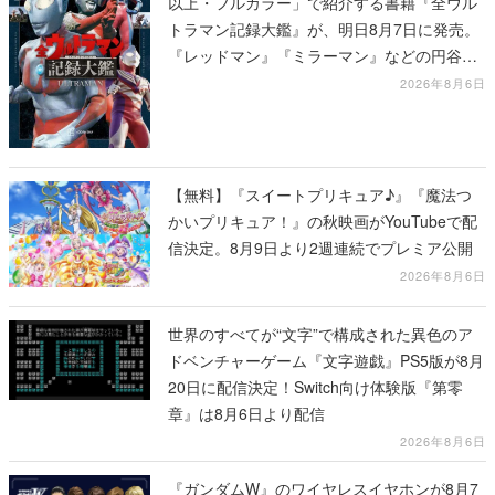
以上・フルカラー」で紹介する書籍『全ウル
トラマン記録大鑑』が、明日8月7日に発売。
『レッドマン』『ミラーマン』などの円谷特
撮も30作品以上掲載
2026年8月6日
【無料】『スイートプリキュア♪』『魔法つ
かいプリキュア！』の秋映画がYouTubeで配
信決定。8月9日より2週連続でプレミア公開
2026年8月6日
世界のすべてが“文字”で構成された異色のア
ドベンチャーゲーム『文字遊戯』PS5版が8月
20日に配信決定！Switch向け体験版『第零
章』は8月6日より配信
2026年8月6日
『ガンダムW』のワイヤレスイヤホンが8月7