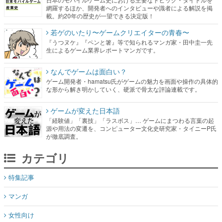
網羅するほか、開発者へのインタビューや識者による解説を掲
載。約20年の歴史が一望できる決定版！
若ゲのいたり〜ゲームクリエイターの青春〜
『うつヌケ』『ペンと箸』等で知られるマンガ家・田中圭一先
生によるゲーム業界レポートマンガです。
なんでゲームは面白い？
ゲーム開発者・hamatsu氏がゲームの魅力を画面や操作の具体的
な形から解き明かしていく、硬派で骨太な評論連載です。
ゲームが変えた日本語
「経験値」「裏技」「ラスボス」… ゲームにまつわる言葉の起
源や用法の変遷を、コンピューター文化史研究家・タイニーP氏
が徹底調査。
カテゴリ
特集記事
マンガ
女性向け