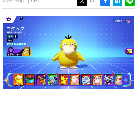
2024年11月6日 18:22
反応
日本のコンテンツ産業やカルチャーに与えた影響を探る企
画です。
日本モバイルゲーム産業史
日本のモバイルゲーム史における主要なトピック・タイト
ルを網羅するほか、開発者へのインタビューや識者による
解説を掲載。約20年の歴史が一望できる決定版！
若ゲのいたり〜ゲームクリエイターの青春〜
『うつヌケ』『ペンと箸』等で知られるマンガ家・田中圭
一先生によるゲーム業界レポートマンガです。
なんでゲームは面白い？
ゲーム開発者・hamatsu氏がゲームの魅力を画面や操作の
具体的な形から解き明かしていく、硬派で骨太な評論連載
です。
ゲームが変えた日本語
「経験値」「裏技」「ラスボス」… ゲームにまつわる言葉
の起源や用法の変遷を、コンピューター文化史研究家・タ
イニーP氏が徹底調査。
カテゴリ
特集記事