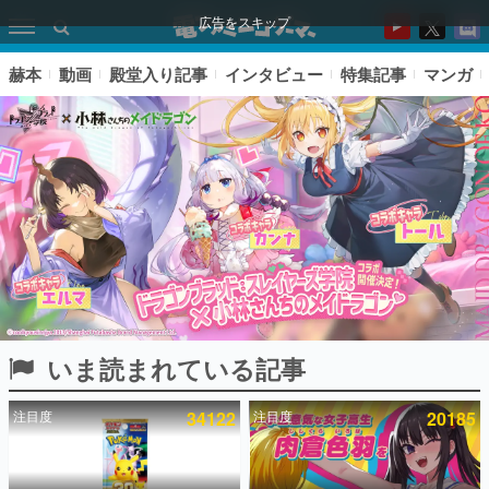
広告をスキップ
赫本
動画
殿堂入り記事
インタビュー
特集記事
マンガ
いま読まれている記事
ピックアップ
注目度
34122
注目度
20185
電ファミのいま読まれている記事ランキング
アプリセール情報