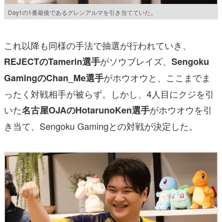
Day1の1番最後であるグレンアルマを引き当てていた。
これ以降も同様の手法で抽選が行われていき、
がソウブレイズ、
REJECTのTamerin選手
Sengoku
がホウオウと、ここまでま
GamingのChan_Me選手
ったく対戦相手が被らず。しかし、4人目にクジを引
いた
がホウオウを引
名古屋OJAのHotarunoKen選手
き当て、Sengoku Gamingとの対戦が決定した。