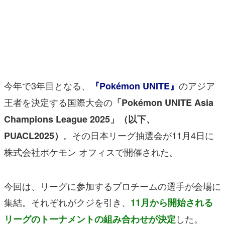
マンガ
女性向け
アプリレビュー
その他
今年で3年目となる、
のアジア
『Pokémon UNITE』
王者を決定する国際大会の
「Pokémon UNITE Asia
電ファミニコゲーマーとは？
Champions League 2025」（以下、
運営：株式会社マレ
。その日本リーグ抽選会が11月4日に
PUACL2025）
株式会社ポケモン オフィスで開催された。
今回は、リーグに参加するプロチームの選手が会場に
集結。それぞれがクジを引き、
11月から開始される
した。
リーグのトーナメントの組み合わせが決定