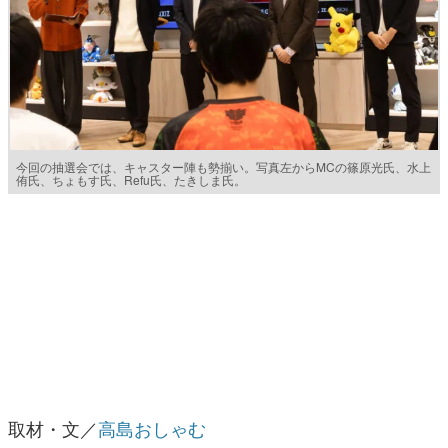
今回の抽選会では、キャスター陣も勢揃い。写真左からMCの篠原光氏、水上
侑氏、ちょもす氏、Refu氏、たきしま氏。
取材・文／
高島おしゃむ