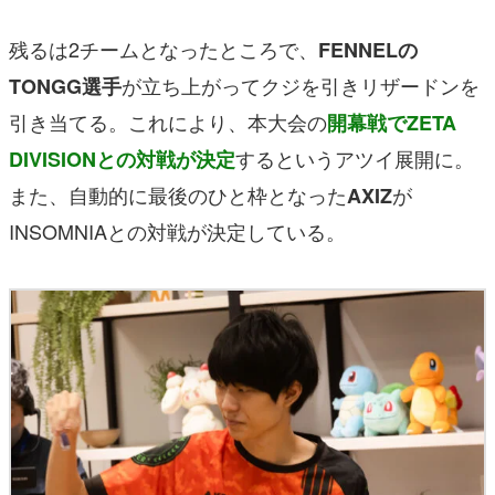
残るは2チームとなったところで、
FENNELの
が立ち上がってクジを引きリザードンを
TONGG選手
引き当てる。これにより、本大会の
開幕戦でZETA
するというアツイ展開に。
DIVISIONとの対戦が決定
また、自動的に最後のひと枠となった
が
AXIZ
INSOMNIAとの対戦が決定している。