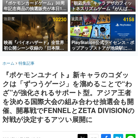
『ポケモンカードゲーム』30周
“朝凪先生”キャラデザのフィッ
年記念商品の抽選販売が本日12
トネスリズムゲーム『がんば
インタビュー
時より開始。拡張パック「30th
れ！チアリズム』Steamストア
注目度
10230
注目度
4158
CELEBRATION」のボックス
ページが公開。キャラクターの
連載・特集一覧
に、「プレミアムデッキセット
CVは陽向葵ゅかさん
エーフィ・ブラッキー」
殿堂入り記事
「FUTURISTIC BOX」の計3商
SNS拡散数が数千以上！ ページビュー数万以上！ などな
品
映画『バイオハザード』全世界
PlayStation公式ライセンス・ポ
ど。多くの人々に読まれた、電ファミ渾身の“殿堂入り”記
初公開シーン収録の「日本限
ップアップストアが池袋駅にて
事をまとめました。
定」予告映像が解禁。バイオの
期間限定で開催。夏のアパレル
日（8月10日）にあわせて、
や『ブラッドボーン』の新作ア
ゲームの企画書
ホーム
特集記事
「ラクーンシティ総合病院」へ
イテムが登場
名作ゲームクリエイターの方々に製作時のエピソードをお
聞きし、ヒットする企画（ゲーム）とは何か？を探ってい
行く配達人の姿が披露
『ポケモンユナイト』新キャラのコダッ
きます。
クは「ずつうゲージ」を溜めることで“わ
赫本
この物語を解いてはいけない。『赫本』は、〈試験問題〉
ざ”が強化されるサポート型。アジア王者
の形をした短編ホラー小説集です。
を決める国際大会の組み合わせ抽選会も開
催、開幕戦でFENNELとZETA DIVISIONの
新世代に訊く
これからのデジタルゲーム市場を担う若きクリエイター達
対戦が決定するアツい展開に
の姿を追い、彼らのルーツと情熱を探っていきます。
ゲーム世代の作家たち
ゲームに多大な影響を受けた作家さんに取材し、ゲームが