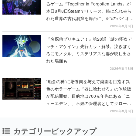
るゲーム『Together in Forgotten Lands』が
本日8月8日Steamでリリース。時に忘れ去ら
れた世界の古代洞窟を舞台に、4つのバイオー
ムを探索しながら脱出を目指す
2026年8月8日
『名探偵プリキュア！』第28話「謎の怪盗デ
ッチ・アゲイン」先行カット解禁。泣きぼく
ろにモノクル、ミステリアスな姿が映し出さ
れた場面も
2026年8月8日
“船倉の神”に培養肉を与えて楽園を目指す異
色のホラーゲーム『器に喰わせろ』の体験版
が配信開始。目的地は700光年先にある「ニ
ューエデン」、不燃の管理者としてクローン
人間を増やし、加工して神に捧げる
2026年8月8日
カテゴリーピックアップ