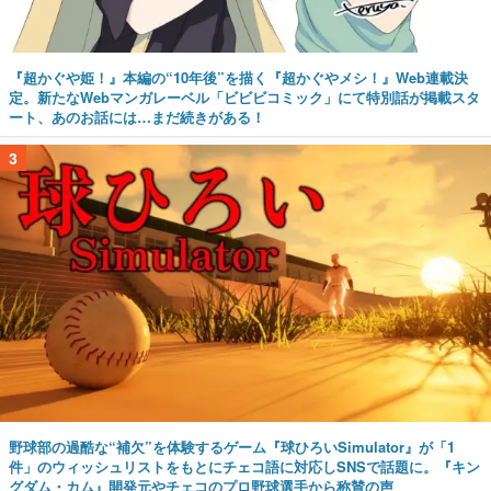
『超かぐや姫！』本編の“10年後”を描く『超かぐやメシ！』Web連載決
定。新たなWebマンガレーベル「ビビビコミック」にて特別話が掲載スタ
ート、あのお話には…まだ続きがある！
3
野球部の過酷な“補欠”を体験するゲーム『球ひろいSimulator』が「1
件」のウィッシュリストをもとにチェコ語に対応しSNSで話題に。『キン
グダム・カム』開発元やチェコのプロ野球選手から称賛の声