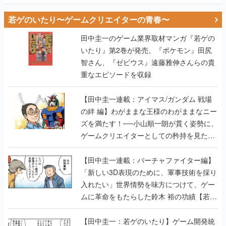
若ゲのいたり〜ゲームクリエイターの青春〜
田中圭一のゲーム業界取材マンガ『若ゲの
いたり』第2巻が発売。『ポケモン』田尻
智さん、『ゼビウス』遠藤雅伸さんらの貴
重なエピソードを収録
【田中圭一連載：アイマス/ガンダム 戦場
の絆 編】わがままな王様のわがままなニー
ズを満たす！──小山順一朗が貫く姿勢に、
ゲームクリエイターとしての矜持を見た
【若ゲのいたり最終回】
【田中圭一連載：バーチャファイター編】
「新しい3D表現のために、軍事技術を採り
入れたい」世界情勢を味方につけて、ゲー
ムに革命をもたらした鈴木 裕の功績【若ゲ
のいたり】
【田中圭一：若ゲのいたり】ゲーム開発統