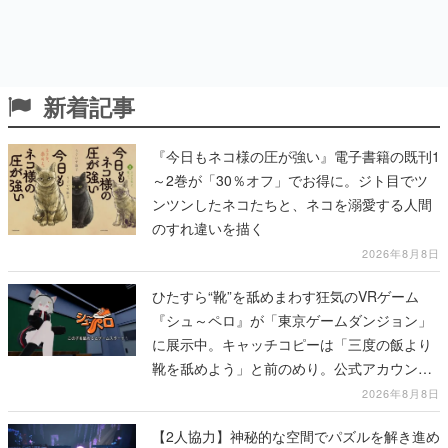
新着記事
『今日もネコ様の圧が強い』電子書籍の既刊1
～2巻が「30％オフ」でお得に。ジト目でツ
ンツンしたネコたちと、ネコを溺愛する人間
のすれ違いを描く
2026年8月8日
ひたすら“靴”を舐めまわす狂気のVRゲーム
『シュ～ペロ』が「東京ゲームダンジョン」
に展示中。キャッチコピーは「三度の飯より
靴を舐めよう」と前のめり。公式アカウント
も開設され、2026年リリースに向けて開発中
2026年8月8日
【2人協力】神秘的な空間でパズルを解き進め