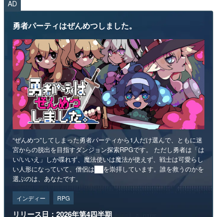
AD
勇者パーティはぜんめつしました。
“ぜんめつ”してしまった勇者パーティから1人だけ選んで、ともに迷
宮からの脱出を目指すダンジョン探索RPGです。 ただし勇者は「は
い/いいえ」しか喋れず、魔法使いは魔法が使えず、戦士は可愛らし
い人形になっていて、僧侶は██を崇拝しています。誰を救うのかを
選ぶのは、あなたです。
インディー
RPG
リリース日：2026年第4四半期