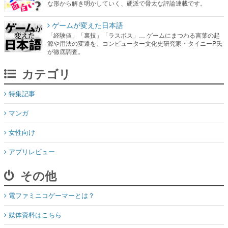
な形から解き明かしていく、硬派で骨太な評論連載です。
ゲームが変えた日本語
「経験値」「裏技」「ラスボス」… ゲームにまつわる言葉の起
源や用法の変遷を、コンピューター文化史研究家・タイニーP氏
が徹底調査。
カテゴリ
特集記事
マンガ
女性向け
アプリレビュー
その他
電ファミニコゲーマーとは？
媒体資料はこちら