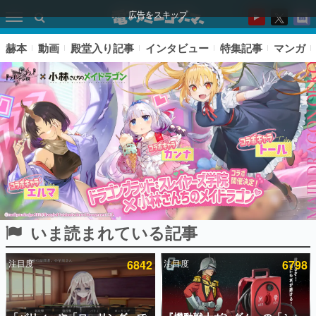
広告をスキップ
赫本
動画
殿堂入り記事
インタビュー
特集記事
マンガ
いま読まれている記事
ピックアップ
注目度
6842
注目度
6798
電ファミのいま読まれている記事ランキング
アプリセール情報