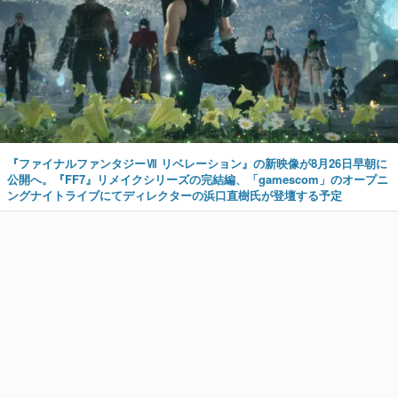
『ファイナルファンタジーⅦ リベレーション』の新映像が8月26日早朝に
公開へ。『FF7』リメイクシリーズの完結編、「gamescom」のオープニ
ングナイトライブにてディレクターの浜口直樹氏が登壇する予定