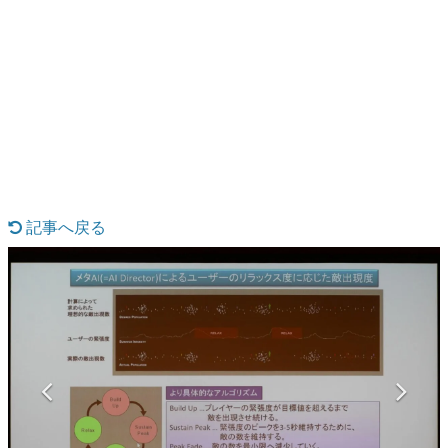
日本のコンテンツ産業やカルチャーに与えた影響を探る企
画です。
日本モバイルゲーム産業史
日本のモバイルゲーム史における主要なトピック・タイト
ルを網羅するほか、開発者へのインタビューや識者による
解説を掲載。約20年の歴史が一望できる決定版！
若ゲのいたり〜ゲームクリエイターの青春〜
『うつヌケ』『ペンと箸』等で知られるマンガ家・田中圭
一先生によるゲーム業界レポートマンガです。
記事へ戻る
なんでゲームは面白い？
ゲーム開発者・hamatsu氏がゲームの魅力を画面や操作の
具体的な形から解き明かしていく、硬派で骨太な評論連載
です。
ゲームが変えた日本語
「経験値」「裏技」「ラスボス」… ゲームにまつわる言葉
の起源や用法の変遷を、コンピューター文化史研究家・タ
イニーP氏が徹底調査。
カテゴリ
特集記事