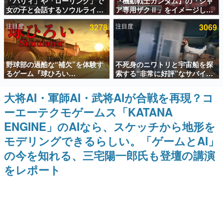
「パリィ」や「ローリング」で
『機動戦士ガンダム』の「シャ
女の子と会話するソウルライク
ア専用ザクⅡ」をイメージした
インタビュー
恋愛ゲーム『小早川さんはソウ
散水ホースリールが予約開始。
注目度
3278
注目度
3069
ルライク』無料公開。返事に失
本体にはシャアのパーソナルマ
連載・特集一覧
敗すると「YOU DIED」
ークやジオン公国軍のエンブレ
ム、型式番号などを配置
殿堂入り記事
野球部の過酷な“補欠”を体験す
不死身のニワトリと宇宙船を探
SNS拡散数が数千以上！ ページビュー数万以上！ などな
ど。多くの人々に読まれた、電ファミ渾身の“殿堂入り”記
るゲーム『球ひろい
索する“非常に好評”なサバイバ
事をまとめました。
Simulator』が「1件」のウィッ
ルゲーム『Breathedge』が無
シュリストをもとにチェコ語に
料で配布中。入手できる期間は8
大将AI・軍師AI・武将AIが合戦を再現？コ
ゲームの企画書
対応しSNSで話題に。『キング
月10日まで
名作ゲームクリエイターの方々に製作時のエピソードをお
ーエーテクモゲームス「KATANA
ダム・カム』開発元やチェコの
聞きし、ヒットする企画（ゲーム）とは何か？を探ってい
プロ野球選手から称賛の声
きます。
ENGINE」のAIなら、スケッチから地形を
赫本
モデリングできるらしい。「ゲームとAI」
この物語を解いてはいけない。『赫本』は、〈試験問題〉
の今を知れる、三宅陽一郎氏も登壇の講演
の形をした短編ホラー小説集です。
をレポート
新世代に訊く
これからのデジタルゲーム市場を担う若きクリエイター達
の姿を追い、彼らのルーツと情熱を探っていきます。
ゲーム世代の作家たち
ゲームに多大な影響を受けた作家さんに取材し、ゲームが