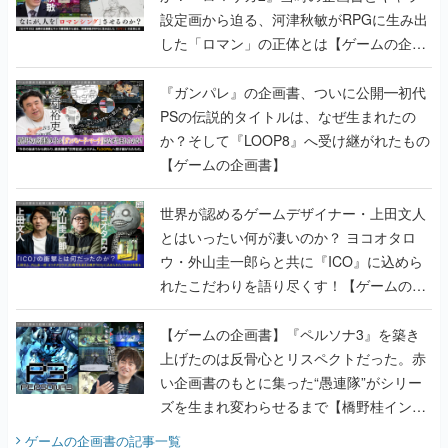
設定画から迫る、河津秋敏がRPGに生み出
した「ロマン」の正体とは【ゲームの企画
書】
『ガンパレ』の企画書、ついに公開━初代
PSの伝説的タイトルは、なぜ生まれたの
か？そして『LOOP8』へ受け継がれたもの
【ゲームの企画書】
世界が認めるゲームデザイナー・上田文人
とはいったい何が凄いのか？ ヨコオタロ
ウ・外山圭一郎らと共に『ICO』に込めら
れたこだわりを語り尽くす！【ゲームの企
画書】
【ゲームの企画書】『ペルソナ3』を築き
上げたのは反骨心とリスペクトだった。赤
い企画書のもとに集った“愚連隊”がシリー
ズを生まれ変わらせるまで【橋野桂インタ
ビュー】
ゲームの企画書
の記事一覧