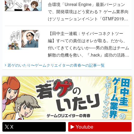
合環境「Unreal Engine」最新バージョン
で、開発環境はどう変わる？ ゲーム業界向
けソリューションイベント「GTMF2019」
に行って、より理解を深めよう【PR】
【田中圭一連載：サイバーコネクトツー
編】すべての責任はオレが取る。だから、
付いてきてくれないか──男の熱意はチーム
解散の危機を救い、『.hack』成功の活路を
開く。業界の快男児・松山 洋に流れる血は
若ゲのいたり〜ゲームクリエイターの青春〜
の記事一覧
『少年ジャンプ』色だった【若ゲのいた
り】
X
Youtube