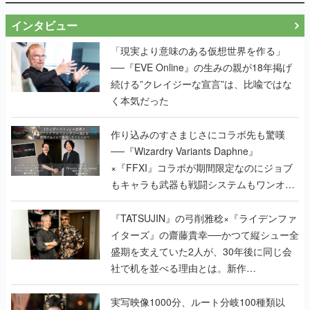
インタビュー
「現実より意味のある仮想世界を作る」
──『EVE Online』の生みの親が18年掲げ
続ける”クレイジーな宣言”は、比喩ではな
く本気だった
作り込みのすさまじさにコラボ先も驚嘆
──『Wizardry Variants Daphne』
×『FFXI』コラボが期間限定なのにジョブ
もキャラも武器も戦闘システムもワンオフ
で作り込まれた理由を両ディレクターに聞
く
『TATSUJIN』の弓削雅稔×『ライデンファ
イターズ』の齋藤貴幸──かつて縦シュー全
盛期を支えていた2人が、30年後に同じ会
社で机を並べる理由とは。新作
『TATSUJIN EXTREME』で初タッグを組
んだレジェンド2人に訊く開発秘話
実写映像1000分、ルート分岐100種類以