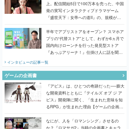
上。配信開始5日で100万本を売った、中国
発の実写インタラクティブドラマゲーム
『盛世天下：女帝への道II』の、規模が違
うこだわりをプロデューサーに聞いた
半年でアプリストアをオープン？ スマホア
プリの“代替ストア”として、わずか6ヵ月で
国内向けローンチを行った発見型ストア
『あっぷアリーナ！』仕掛け人に話を聞い
てみた
インタビュー
の記事一覧
ゲームの企画書
『アビス』は、ひとつの奇跡だった──膨大
な開発資料とともに『テイルズ オブ ジ ア
ビス』開発陣に聞く、「生まれた意味を知
るRPG」が生まれた理由【ゲームの企画
書】
なにが、人を「ロマンシング」させるの
か？『ロマサガ2』当時の企画書とキャラ