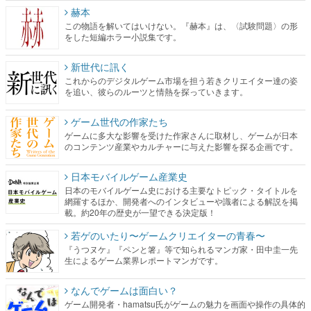
赫本
この物語を解いてはいけない。『赫本』は、〈試験問題〉の形
をした短編ホラー小説集です。
新世代に訊く
これからのデジタルゲーム市場を担う若きクリエイター達の姿
を追い、彼らのルーツと情熱を探っていきます。
ゲーム世代の作家たち
ゲームに多大な影響を受けた作家さんに取材し、ゲームが日本
のコンテンツ産業やカルチャーに与えた影響を探る企画です。
日本モバイルゲーム産業史
日本のモバイルゲーム史における主要なトピック・タイトルを
網羅するほか、開発者へのインタビューや識者による解説を掲
載。約20年の歴史が一望できる決定版！
若ゲのいたり〜ゲームクリエイターの青春〜
『うつヌケ』『ペンと箸』等で知られるマンガ家・田中圭一先
生によるゲーム業界レポートマンガです。
なんでゲームは面白い？
ゲーム開発者・hamatsu氏がゲームの魅力を画面や操作の具体的