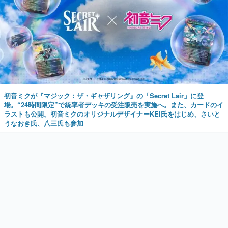
初音ミクが『マジック：ザ・ギャザリング』の「Secret Lair」に登
場。“24時間限定”で統率者デッキの受注販売を実施へ。また、カードのイ
ラストも公開。初音ミクのオリジナルデザイナーKEI氏をはじめ、さいと
うなおき氏、八三氏も参加