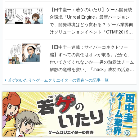
のいたり】
【田中圭一：若ゲのいたり】ゲーム開発統
合環境「Unreal Engine」最新バージョン
で、開発環境はどう変わる？ ゲーム業界向
けソリューションイベント「GTMF2019」
に行って、より理解を深めよう【PR】
【田中圭一連載：サイバーコネクトツー
編】すべての責任はオレが取る。だから、
付いてきてくれないか──男の熱意はチーム
解散の危機を救い、『.hack』成功の活路を
開く。業界の快男児・松山 洋に流れる血は
若ゲのいたり〜ゲームクリエイターの青春〜
の記事一覧
『少年ジャンプ』色だった【若ゲのいた
り】