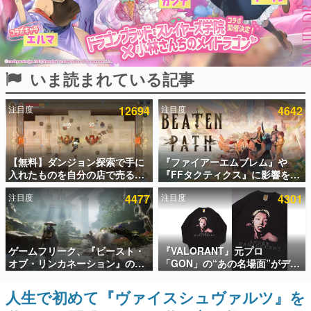
インタビュー
連載・特集一覧
いま読まれている記事
殿堂入り記事
SNS拡散数が数千以上！ ページビュー数万以上！ などな
ど。多くの人々に読まれた、電ファミ渾身の“殿堂入り”記
注目度
12694
注目度
4642
事をまとめました。
ゲームの企画書
名作ゲームクリエイターの方々に製作時のエピソードをお
聞きし、ヒットする企画（ゲーム）とは何か？を探ってい
【無料】ダンジョン探索で手に
『ファイアーエムブレム』や
きます。
入れたものを自分の店で売るゲ
『FFタクティクス』に影響を受
ーム『Moonlighter』がSteam
けた新作戦略RPG『Beaten
赫本
注目度
4477
注目度
4301
にて無料配布中！続編
Path』2027年に発売へ。
この物語を解いてはいけない。『赫本』は、〈試験問題〉
『Moonlighter 2』の9月2日正
PC（Steam）、PS5、Xbox、
の形をした短編ホラー小説集です。
式リリースを記念したキャンペ
Switch向けにリリース予定
ーン
新世代に訊く
ゲームフリーク、『ビースト・
『VALORANT』元プロ
これからのデジタルゲーム市場を担う若きクリエイター達
オブ・リンカネーション』の継
「GON」の“あの名場面”がデザ
の姿を追い、彼らのルーツと情熱を探っていきます。
続的なアプデ方針を表明。ユー
インされた新作グッズが本日8月
ザーからの意見を真摯に受け止
5日より期間限定で発売。Tシャ
人生で初めて『ヴァイスシュヴァルツ』を
ゲーム世代の作家たち
めて対応へ。修正パッチは約1週
ツやコインケース、アクキーな
ゲームに多大な影響を受けた作家さんに取材し、ゲームが