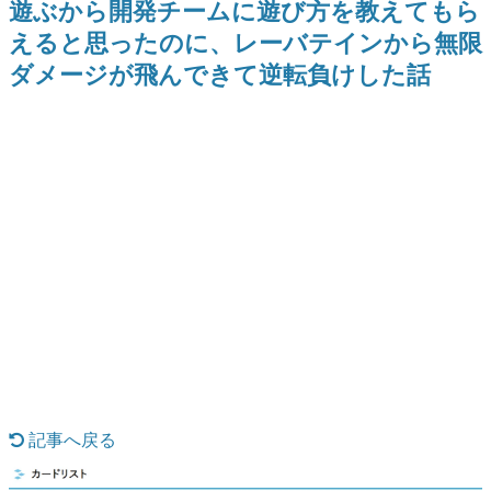
遊ぶから開発チームに遊び方を教えてもら
間以内に配信される予定
どが全品受注生産で登場、過去
日本のコンテンツ産業やカルチャーに与えた影響を探る企
に発売したグッズの再販も
えると思ったのに、レーバテインから無限
画です。
ダメージが飛んできて逆転負けした話
日本モバイルゲーム産業史
日本のモバイルゲーム史における主要なトピック・タイト
ルを網羅するほか、開発者へのインタビューや識者による
解説を掲載。約20年の歴史が一望できる決定版！
若ゲのいたり〜ゲームクリエイターの青春〜
『うつヌケ』『ペンと箸』等で知られるマンガ家・田中圭
一先生によるゲーム業界レポートマンガです。
なんでゲームは面白い？
ゲーム開発者・hamatsu氏がゲームの魅力を画面や操作の
具体的な形から解き明かしていく、硬派で骨太な評論連載
です。
ゲームが変えた日本語
「経験値」「裏技」「ラスボス」… ゲームにまつわる言葉
の起源や用法の変遷を、コンピューター文化史研究家・タ
イニーP氏が徹底調査。
カテゴリ
記事へ戻る
特集記事