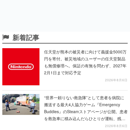
新着記事
任天堂が熊本の被災者に向けて義援金5000万
円を寄付。被災地域のユーザーの任天堂製品
も無償修理へ。保証の有無を問わず、2027年
2月1日まで対応予定
2026年8月6日
“世界一頼りない救急隊”として患者を病院に
搬送する最大4人協力ゲーム『Emergency
Buddies』のSteamストアページが公開。患者
を救急車に積み込んだらひとりが運転、残り
のクルーは後部で患者の命を繋げ
2026年8月6日