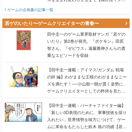
ビュー】
ゲームの企画書
の記事一覧
若ゲのいたり〜ゲームクリエイターの青春〜
田中圭一のゲーム業界取材マンガ『若ゲの
いたり』第2巻が発売。『ポケモン』田尻
智さん、『ゼビウス』遠藤雅伸さんらの貴
重なエピソードを収録
【田中圭一連載：アイマス/ガンダム 戦場
の絆 編】わがままな王様のわがままなニー
ズを満たす！──小山順一朗が貫く姿勢に、
ゲームクリエイターとしての矜持を見た
【若ゲのいたり最終回】
【田中圭一連載：バーチャファイター編】
「新しい3D表現のために、軍事技術を採り
入れたい」世界情勢を味方につけて、ゲー
ムに革命をもたらした鈴木 裕の功績【若ゲ