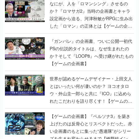
なにが、人を「ロマンシング」させるの
か？『ロマサガ2』当時の企画書とキャラ
設定画から迫る、河津秋敏がRPGに生み出
した「ロマン」の正体とは【ゲームの企画
書】
『ガンパレ』の企画書、ついに公開━初代
PSの伝説的タイトルは、なぜ生まれたの
か？そして『LOOP8』へ受け継がれたもの
【ゲームの企画書】
世界が認めるゲームデザイナー・上田文人
とはいったい何が凄いのか？ ヨコオタロ
ウ・外山圭一郎らと共に『ICO』に込めら
れたこだわりを語り尽くす！【ゲームの企
画書】
【ゲームの企画書】『ペルソナ3』を築き
上げたのは反骨心とリスペクトだった。赤
い企画書のもとに集った“愚連隊”がシリー
ズを生まれ変わらせるまで【橋野桂インタ