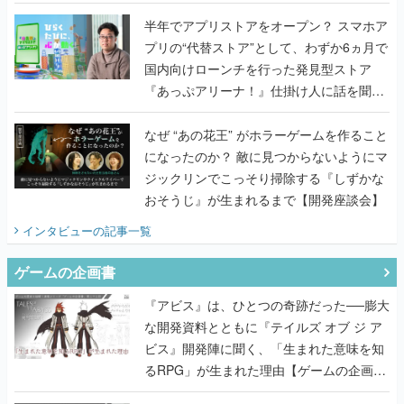
うこだわりをプロデューサーに聞いた
半年でアプリストアをオープン？ スマホア
プリの“代替ストア”として、わずか6ヵ月で
国内向けローンチを行った発見型ストア
『あっぷアリーナ！』仕掛け人に話を聞い
てみた
なぜ “あの花王” がホラーゲームを作ること
になったのか？ 敵に見つからないようにマ
ジックリンでこっそり掃除する『しずかな
おそうじ』が生まれるまで【開発座談会】
インタビュー
の記事一覧
ゲームの企画書
『アビス』は、ひとつの奇跡だった──膨大
な開発資料とともに『テイルズ オブ ジ ア
ビス』開発陣に聞く、「生まれた意味を知
るRPG」が生まれた理由【ゲームの企画
書】