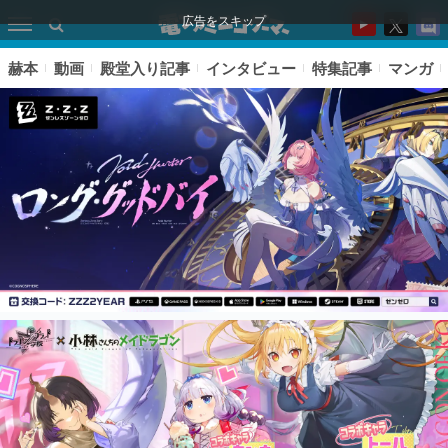
広告をスキップ
赫本
動画
殿堂入り記事
インタビュー
特集記事
マンガ
ピックアップ
電ファミのいま読まれている記事ランキング
アプリセール情報