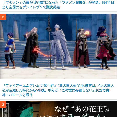
「ブタメン」の麺が“約4倍”になった「ブタメン超BIG」が登場。8月11日
より全国のセブンイレブンで順次発売
2
『ファイアーエムブレム 万紫千紅』“真の主人公”がお披露目。4人の主人
公が活躍した時代から5年後、彼らが「この世に存在しない」状況で魔
神・バロールと戦う
3