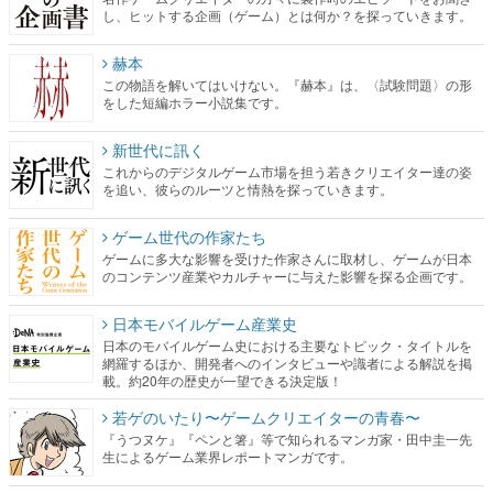
し、ヒットする企画（ゲーム）とは何か？を探っていきます。
赫本
この物語を解いてはいけない。『赫本』は、〈試験問題〉の形
をした短編ホラー小説集です。
新世代に訊く
これからのデジタルゲーム市場を担う若きクリエイター達の姿
を追い、彼らのルーツと情熱を探っていきます。
ゲーム世代の作家たち
ゲームに多大な影響を受けた作家さんに取材し、ゲームが日本
のコンテンツ産業やカルチャーに与えた影響を探る企画です。
日本モバイルゲーム産業史
日本のモバイルゲーム史における主要なトピック・タイトルを
網羅するほか、開発者へのインタビューや識者による解説を掲
載。約20年の歴史が一望できる決定版！
若ゲのいたり〜ゲームクリエイターの青春〜
『うつヌケ』『ペンと箸』等で知られるマンガ家・田中圭一先
生によるゲーム業界レポートマンガです。