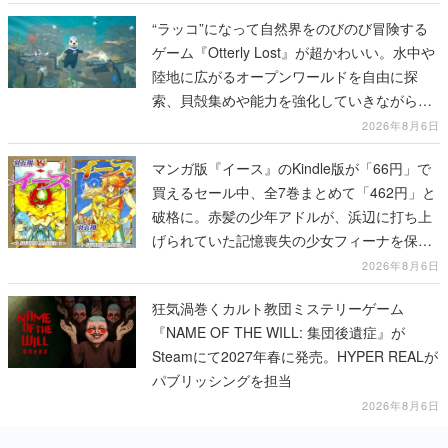
“ラッコ”になって自然界をのびのび冒険する
ゲーム『Otterly Lost』が超かわいい。水中や
陸地に広がるオープンワールドを自由に探
索、貝殻集めや能力を強化していきながら、
動物たちの依頼を達成していく
2026年8月6日
マンガ版『イース』のKindle版が「66円」で
買えるセール中、全7巻まとめて「462円」と
破格に。赤髪の少年アドルが、浜辺に打ち上
げられていた記憶喪失の少女フィーナを保護
する場面から冒険がはじまる
2026年8月6日
狂気渦巻くカルト教団ミステリーゲーム
『NAME OF THE WILL: 集団後遺症』が
Steamにて2027年春に発売。HYPER REALが
パブリッシングを担当
2026年8月6日