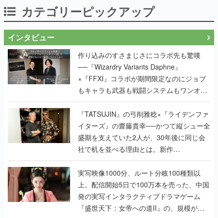
カテゴリーピックアップ
インタビュー
作り込みのすさまじさにコラボ先も驚嘆
──『Wizardry Variants Daphne』
×『FFXI』コラボが期間限定なのにジョブ
もキャラも武器も戦闘システムもワンオフ
で作り込まれた理由を両ディレクターに聞
く
『TATSUJIN』の弓削雅稔×『ライデンファ
イターズ』の齋藤貴幸──かつて縦シュー全
盛期を支えていた2人が、30年後に同じ会
社で机を並べる理由とは。新作
『TATSUJIN EXTREME』で初タッグを組
んだレジェンド2人に訊く開発秘話
実写映像1000分、ルート分岐100種類以
上。配信開始5日で100万本を売った、中国
発の実写インタラクティブドラマゲーム
『盛世天下：女帝への道II』の、規模が違