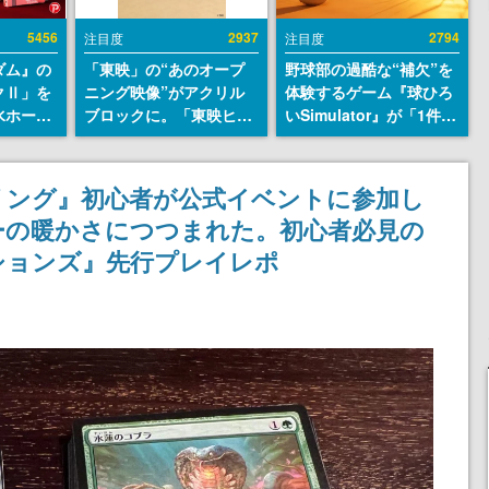
5456
2937
2794
注目度
注目度
ダム』の
「東映」の“あのオープ
野球部の過酷な“補欠”を
クⅡ」を
ニング映像”がアクリル
体験するゲーム『球ひろ
水ホース
ブロックに。「東映ヒス
いSimulator』が「1件」
始。本体
トリカル グッズコレクシ
のウィッシュリストをも
ーソナル
ョン」が8月下旬より発
とにチェコ語に対応し
公国軍の
売
SNSで話題に。『キング
リング』初心者が公式イベントに参加し
式番号な
ダム・カム』開発元やチ
ーの暖かさにつつまれた。初心者必見の
ェコのプロ野球選手から
称賛の声
ションズ』先行プレイレポ