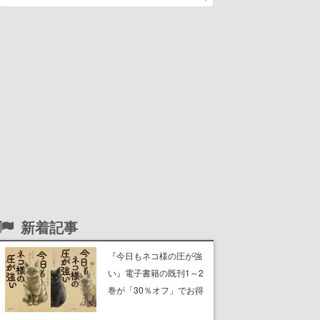
新着記事
『今日もネコ様の圧が強
い』電子書籍の既刊1～2
巻が「30％オフ」でお得
に。ジト目でツンツンし