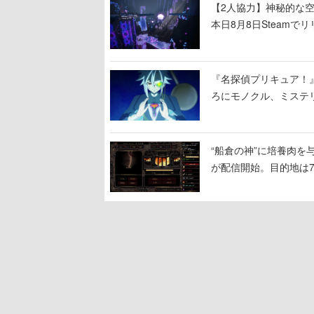
【2人協力】神秘的な空間でパ
本日8月8日Steam
ームを探索しながら脱
『名探偵プリキュア！
ろにモノクル、ミステ
“船倉の神”に培養肉
が配信開始。目的地は
人間を増やし、加工し