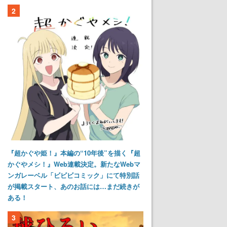
2
『超かぐや姫！』本編の“10年後”を描く『超
かぐやメシ！』Web連載決定。新たなWebマ
ンガレーベル「ビビビコミック」にて特別話
が掲載スタート、あのお話には…まだ続きが
ある！
3