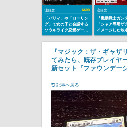
6699
注目度
注目度
「パリィ」や「ローリン
『機動戦士ガン
グ」で女の子と会話する
「シャア専用ザ
ソウルライク恋愛ゲーム
イメージした散
『小早川さんはソウルラ
リールが予約開
イク』無料公開。返事に
にはシャアのパ
失敗すると「YOU
マークやジオン
『マジック：ザ・ギャザ
DIED」
エンブレム、型
てみたら、既存プレイヤ
どを配置
新セット『ファウンデー
記事へ戻る