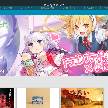
広告をスキップ
入り記事
インタビュー
特集記事
マンガ
Steam
Switch2
PS