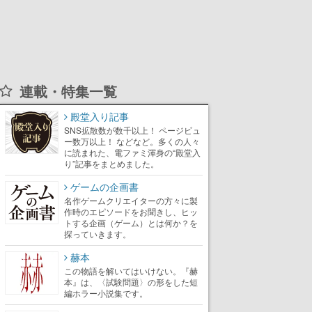
連載・特集一覧
殿堂入り記事
SNS拡散数が数千以上！ ページビュ
ー数万以上！ などなど。多くの人々
に読まれた、電ファミ渾身の“殿堂入
り”記事をまとめました。
ゲームの企画書
名作ゲームクリエイターの方々に製
作時のエピソードをお聞きし、ヒッ
トする企画（ゲーム）とは何か？を
探っていきます。
赫本
この物語を解いてはいけない。『赫
本』は、〈試験問題〉の形をした短
編ホラー小説集です。