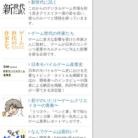
新世代に訊く
これからのデジタルゲーム市場を担
う若きクリエイター達の姿を追い、
彼らのルーツと情熱を探っていきま
す。
ゲーム世代の作家たち
ゲームに多大な影響を受けた作家さ
んに取材し、ゲームが日本のコンテ
ンツ産業やカルチャーに与えた影響
を探る企画です。
日本モバイルゲーム産業史
日本のモバイルゲーム史における主
要なトピック・タイトルを網羅する
ほか、開発者へのインタビューや識
者による解説を掲載。約20年の歴史
が一望できる決定版！
若ゲのいたり〜ゲームクリエ
イターの青春〜
『うつヌケ』『ペンと箸』等で知ら
れるマンガ家・田中圭一先生による
ゲーム業界レポートマンガです。
なんでゲームは面白い？
ゲーム開発者・hamatsu氏がゲーム