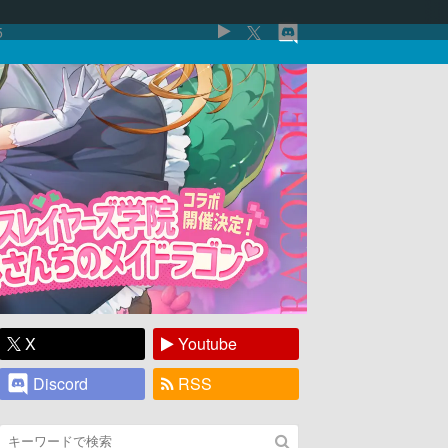
5
X
Youtube
Discord
RSS