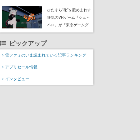
たネコたちと、ネコを溺
愛する人間のすれ違いを
ひたすら“靴”を舐めまわす
描く
狂気のVRゲーム『シュ～
ペロ』が「東京ゲームダ
ンジョン」に展示中。キ
ャッチコピーは「三度の
ピックアップ
飯より靴を舐めよう」と
前のめり。公式アカウン
電ファミのいま読まれている記事ランキング
トも開設され、2026年リ
アプリセール情報
リースに向けて開発中
インタビュー