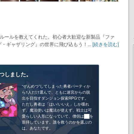
がルールを教えてくれた。初心者大歓迎な新製品『ファ
・ギャザリング』の世界に飛び込もう！...
[続きを読む]
つしました。
“ぜんめつ”してしまった勇者パーティか
ら1人だけ選んで、ともに迷宮からの脱
出を目指すダンジョン探索RPGです。
ただし勇者は「はい/いいえ」しか喋れ
ず、魔法使いは魔法が使えず、戦士は可
愛らしい人形になっていて、僧侶は██を
崇拝しています。誰を救うのかを選ぶの
は、あなたです。