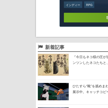
インディー
RPG
新着記事
『今日もネコ様の圧が
ンツンしたネコたちと
ひたすら“靴”を舐めま
展示中。キャッチコピ
開設され、2026年リ