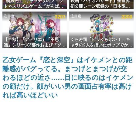
“朝凪先生”キャラデザのフィッ
映画『バイオハザード』全世界
トネスリズムゲーム『がんば
初公開シーン収録の「日本限
インタビュー
れ！チアリズム』Steamストア
定」予告映像が解禁。バイオの
注目度
3201
注目度
2200
ページが公開。キャラクターの
日（8月10日）にあわせて、
連載・特集一覧
CVは陽向葵ゅかさん
「ラクーンシティ総合病院」へ
行く配達人の姿が披露
殿堂入り記事
【半額】『アトリエ』「不思
くら寿司「ビッくらポン！」キ
SNS拡散数が数千以上！ ページビュー数万以上！ などな
ど。多くの人々に読まれた、電ファミ渾身の“殿堂入り”記
議」シリーズ3部作および『ソフ
ャラの2人を描いたポップでかわ
事をまとめました。
ィーのアトリエ2』公式画集の
いいコラボイラストが公開。コ
Kindle版が50%オフとなるセー
ラボイラストを使用した限定T
乙女ゲーム『恋と深空』はイケメンとの距
ゲームの企画書
ルが開催中。各作品の設定画や
シャツ&ステッカーがアソビシ
名作ゲームクリエイターの方々に製作時のエピソードをお
離感がバグってる。まつげとまつげが交
美麗なイラストの数々をふんだ
ステム主催「Akaku展」にて販
聞きし、ヒットする企画（ゲーム）とは何か？を探ってい
んに収録
売へ
きます。
わるほどの近さ……目に映るのはイケメン
赫本
の顔だけ。顔がいい男の画面占有率は高け
この物語を解いてはいけない。『赫本』は、〈試験問題〉
れば高いほどいい
の形をした短編ホラー小説集です。
新世代に訊く
これからのデジタルゲーム市場を担う若きクリエイター達
の姿を追い、彼らのルーツと情熱を探っていきます。
ゲーム世代の作家たち
ゲームに多大な影響を受けた作家さんに取材し、ゲームが