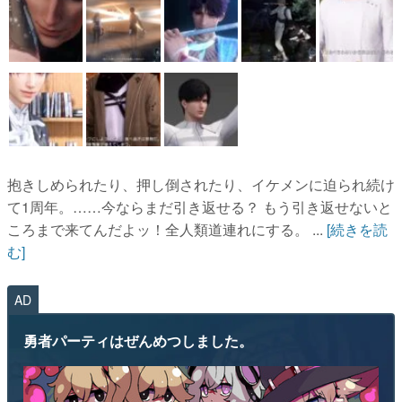
抱きしめられたり、押し倒されたり、イケメンに迫られ続け
て1周年。……今ならまだ引き返せる？ もう引き返せないと
ころまで来てんだよッ！全人類道連れにする。 ...
[続きを読
む]
AD
勇者パーティはぜんめつしました。