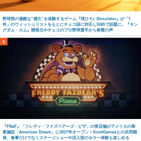
野球部の過酷な“補欠”を体験するゲーム『球ひろいSimulator』が「1
件」のウィッシュリストをもとにチェコ語に対応しSNSで話題に。『キン
グダム・カム』開発元やチェコのプロ野球選手から称賛の声
5
『FNaF』「フレディ・ファズベアーズ・ピザ」の実店舗がアメリカの商
業施設「American Dream」に2027年オープン！ScottGamesとの共同開
発、食事だけでなくステージショーや没入型のホラー体験も楽しめる