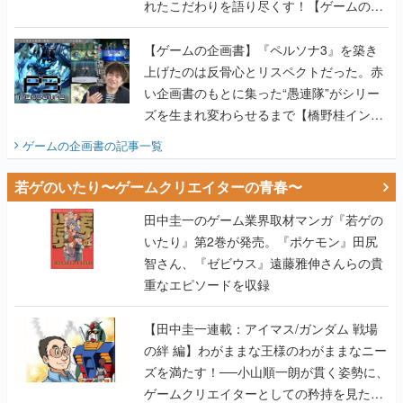
れたこだわりを語り尽くす！【ゲームの企
画書】
【ゲームの企画書】『ペルソナ3』を築き
上げたのは反骨心とリスペクトだった。赤
い企画書のもとに集った“愚連隊”がシリー
ズを生まれ変わらせるまで【橋野桂インタ
ビュー】
ゲームの企画書
の記事一覧
若ゲのいたり〜ゲームクリエイターの青春〜
田中圭一のゲーム業界取材マンガ『若ゲの
いたり』第2巻が発売。『ポケモン』田尻
智さん、『ゼビウス』遠藤雅伸さんらの貴
重なエピソードを収録
【田中圭一連載：アイマス/ガンダム 戦場
の絆 編】わがままな王様のわがままなニー
ズを満たす！──小山順一朗が貫く姿勢に、
ゲームクリエイターとしての矜持を見た