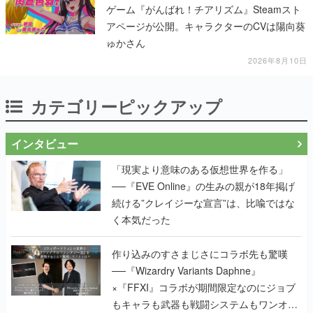
ゲーム『がんばれ！チアリズム』Steamスト
アページが公開。キャラクターのCVは陽向葵
ゅかさん
2026年8月10日
カテゴリーピックアップ
インタビュー
「現実より意味のある仮想世界を作る」
──『EVE Online』の生みの親が18年掲げ
続ける”クレイジーな宣言”は、比喩ではな
く本気だった
作り込みのすさまじさにコラボ先も驚嘆
──『Wizardry Variants Daphne』
×『FFXI』コラボが期間限定なのにジョブ
もキャラも武器も戦闘システムもワンオフ