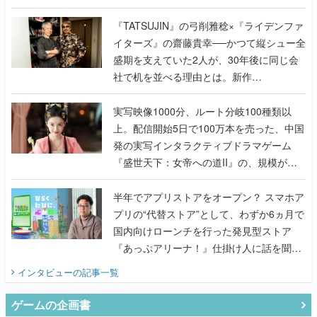
で作り込まれた理由を両ディレクターに聞
く
『TATSUJIN』の弓削雅稔×『ライデンファ
イターズ』の齋藤貴幸──かつて縦シュー全
盛期を支えていた2人が、30年後に同じ会
社で机を並べる理由とは。新作
『TATSUJIN EXTREME』で初タッグを組
んだレジェンド2人に訊く開発秘話
実写映像1000分、ルート分岐100種類以
上。配信開始5日で100万本を売った、中国
発の実写インタラクティブドラマゲーム
『盛世天下：女帝への道II』の、規模が違
うこだわりをプロデューサーに聞いた
半年でアプリストアをオープン？ スマホア
プリの“代替ストア”として、わずか6ヵ月で
国内向けローンチを行った発見型ストア
『あっぷアリーナ！』仕掛け人に話を聞い
てみた
インタビュー
の記事一覧
ゲームの企画書