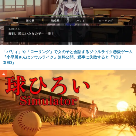
「パリィ」や「ローリング」で女の子と会話するソウルライク恋愛ゲーム
『小早川さんはソウルライク』無料公開。返事に失敗すると「YOU
DIED」
4