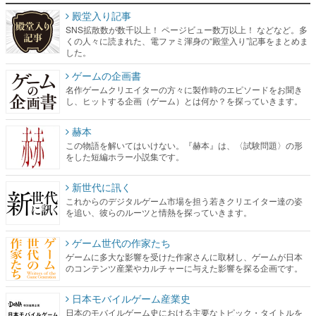
殿堂入り記事
SNS拡散数が数千以上！ ページビュー数万以上！ などなど。多
くの人々に読まれた、電ファミ渾身の“殿堂入り”記事をまとめま
した。
ゲームの企画書
名作ゲームクリエイターの方々に製作時のエピソードをお聞き
し、ヒットする企画（ゲーム）とは何か？を探っていきます。
赫本
この物語を解いてはいけない。『赫本』は、〈試験問題〉の形
をした短編ホラー小説集です。
新世代に訊く
これからのデジタルゲーム市場を担う若きクリエイター達の姿
を追い、彼らのルーツと情熱を探っていきます。
ゲーム世代の作家たち
ゲームに多大な影響を受けた作家さんに取材し、ゲームが日本
のコンテンツ産業やカルチャーに与えた影響を探る企画です。
日本モバイルゲーム産業史
日本のモバイルゲーム史における主要なトピック・タイトルを