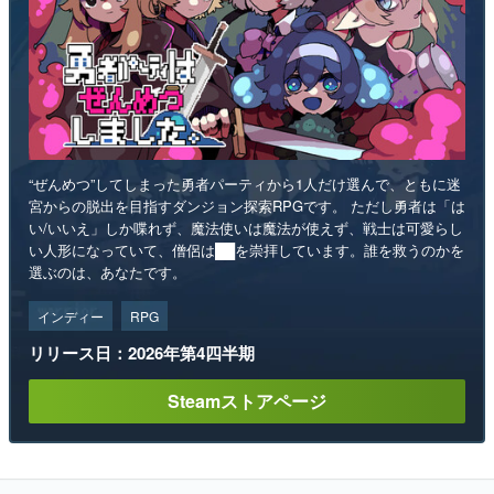
“ぜんめつ”してしまった勇者パーティから1人だけ選んで、ともに迷
宮からの脱出を目指すダンジョン探索RPGです。 ただし勇者は「は
い/いいえ」しか喋れず、魔法使いは魔法が使えず、戦士は可愛らし
い人形になっていて、僧侶は██を崇拝しています。誰を救うのかを
選ぶのは、あなたです。
インディー
RPG
リリース日：2026年第4四半期
Steamストアページ