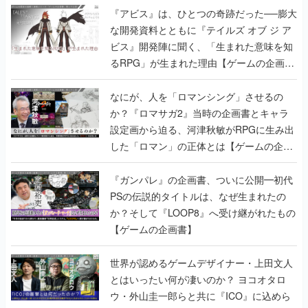
『アビス』は、ひとつの奇跡だった──膨大
な開発資料とともに『テイルズ オブ ジ ア
ビス』開発陣に聞く、「生まれた意味を知
るRPG」が生まれた理由【ゲームの企画
書】
なにが、人を「ロマンシング」させるの
か？『ロマサガ2』当時の企画書とキャラ
設定画から迫る、河津秋敏がRPGに生み出
した「ロマン」の正体とは【ゲームの企画
書】
『ガンパレ』の企画書、ついに公開━初代
PSの伝説的タイトルは、なぜ生まれたの
か？そして『LOOP8』へ受け継がれたもの
【ゲームの企画書】
世界が認めるゲームデザイナー・上田文人
とはいったい何が凄いのか？ ヨコオタロ
ウ・外山圭一郎らと共に『ICO』に込めら