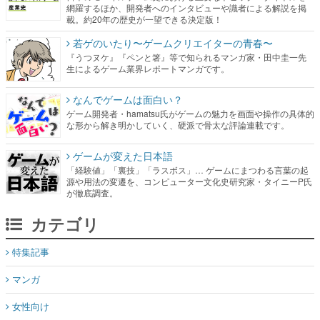
網羅するほか、開発者へのインタビューや識者による解説を掲
載。約20年の歴史が一望できる決定版！
若ゲのいたり〜ゲームクリエイターの青春〜
『うつヌケ』『ペンと箸』等で知られるマンガ家・田中圭一先
生によるゲーム業界レポートマンガです。
なんでゲームは面白い？
ゲーム開発者・hamatsu氏がゲームの魅力を画面や操作の具体的
な形から解き明かしていく、硬派で骨太な評論連載です。
ゲームが変えた日本語
「経験値」「裏技」「ラスボス」… ゲームにまつわる言葉の起
源や用法の変遷を、コンピューター文化史研究家・タイニーP氏
が徹底調査。
カテゴリ
特集記事
マンガ
女性向け