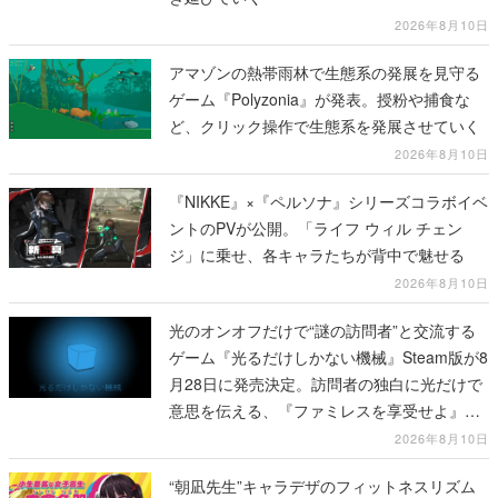
2026年8月10日
アマゾンの熱帯雨林で生態系の発展を見守る
ゲーム『Polyzonia』が発表。授粉や捕食な
ど、クリック操作で生態系を発展させていく
2026年8月10日
『NIKKE』×『ペルソナ』シリーズコラボイベ
ントのPVが公開。「ライフ ウィル チェン
ジ」に乗せ、各キャラたちが背中で魅せる
2026年8月10日
光のオンオフだけで“謎の訪問者”と交流する
ゲーム『光るだけしかない機械』Steam版が8
月28日に発売決定。訪問者の独白に光だけで
意思を伝える、『ファミレスを享受せよ』開
発元の最新作
2026年8月10日
“朝凪先生”キャラデザのフィットネスリズム