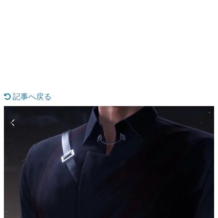
日本のコンテンツ産業やカルチャーに与えた影響を探る企
画です。
日本モバイルゲーム産業史
日本のモバイルゲーム史における主要なトピック・タイト
ルを網羅するほか、開発者へのインタビューや識者による
解説を掲載。約20年の歴史が一望できる決定版！
若ゲのいたり〜ゲームクリエイターの青春〜
『うつヌケ』『ペンと箸』等で知られるマンガ家・田中圭
一先生によるゲーム業界レポートマンガです。
記事へ戻る
なんでゲームは面白い？
ゲーム開発者・hamatsu氏がゲームの魅力を画面や操作の
具体的な形から解き明かしていく、硬派で骨太な評論連載
です。
ゲームが変えた日本語
「経験値」「裏技」「ラスボス」… ゲームにまつわる言葉
の起源や用法の変遷を、コンピューター文化史研究家・タ
イニーP氏が徹底調査。
カテゴリ
特集記事