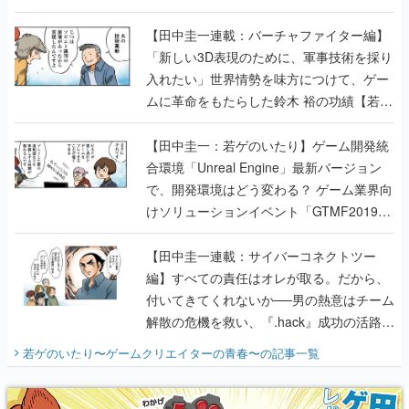
【若ゲのいたり最終回】
【田中圭一連載：バーチャファイター編】
「新しい3D表現のために、軍事技術を採り
入れたい」世界情勢を味方につけて、ゲー
ムに革命をもたらした鈴木 裕の功績【若ゲ
のいたり】
【田中圭一：若ゲのいたり】ゲーム開発統
合環境「Unreal Engine」最新バージョン
で、開発環境はどう変わる？ ゲーム業界向
けソリューションイベント「GTMF2019」
に行って、より理解を深めよう【PR】
【田中圭一連載：サイバーコネクトツー
編】すべての責任はオレが取る。だから、
付いてきてくれないか──男の熱意はチーム
解散の危機を救い、『.hack』成功の活路を
開く。業界の快男児・松山 洋に流れる血は
若ゲのいたり〜ゲームクリエイターの青春〜
の記事一覧
『少年ジャンプ』色だった【若ゲのいた
り】