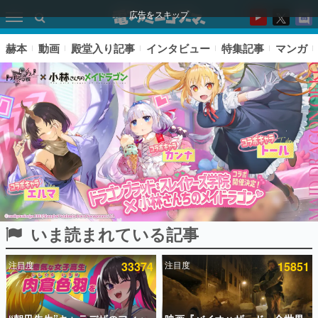
広告をスキップ
赫本
動画
殿堂入り記事
インタビュー
特集記事
マンガ
いま読まれている記事
ピックアップ
注目度
33374
注目度
15851
電ファミのいま読まれている記事ランキング
アプリセール情報