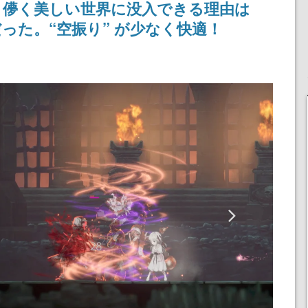
。儚く美しい世界に没入できる理由は
念して
産で登場、過去に発売し
たグッズの再販も
った。“空振り” が少なく快適！