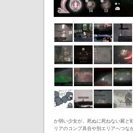
か弱い少女が、死ぬに死ねない屍と
リアのコンプ具合や別エリアへつながる