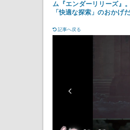
ム『エンダーリリーズ』
用袋が先着でついてくる
ロード突破を記
キャンペーンも実施
「快適な探索」のおかげだ
記事へ戻る