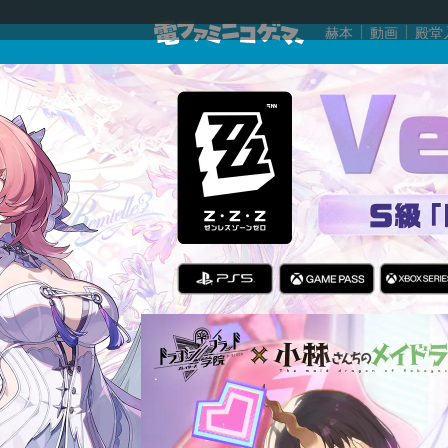
赫本
動画
殿堂