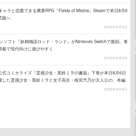
と恋愛できる農業RPG『Fields of Mistria』Steamで本日8月6
式版へ
2026年8月6日
ンソフト『妖精物語ロッド・ランド』がNintendo Switchで復刻。巻
搭載で現代向けに遊びやすく
2026年8月6日
公式コミカライズ『霊感少女・黒鈴ミヲの邂逅』下巻が本日8月6日
躍した霊感少女・黒鈴ミヲと女子高生・桜宮弐乃が主人公の、本編
2026年8月6日