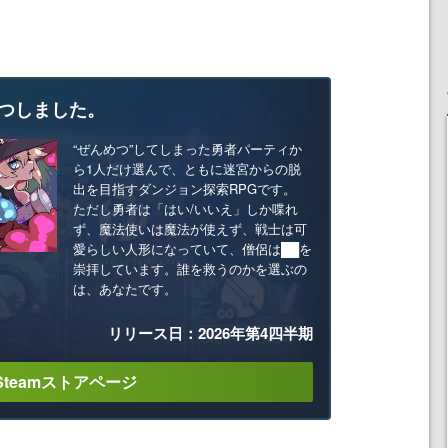
つしました。
“ぜんめつ”してしまった勇者パーティか
ら1人だけ選んで、ともに迷宮からの脱
出を目指すダンジョン探索RPGです。
ただし勇者は「はい/いいえ」しか喋れ
ず、魔法使いは魔法が使えず、戦士は可
愛らしい人形になっていて、僧侶は██を
崇拝しています。誰を救うのかを選ぶの
は、あなたです。
リリース日：2026年第4四半期
Steamストアページ