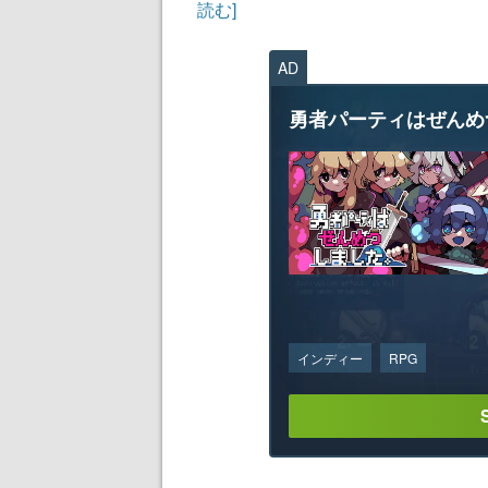
読む]
AD
勇者パーティはぜんめ
インディー
RPG