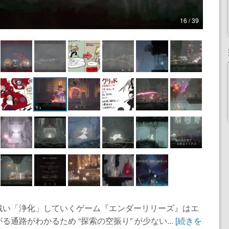
16 / 39
戦い「浄化」していくゲーム『エンダーリリーズ』はエ
通路がわかるため “探索の空振り” が少ない...
[続きを