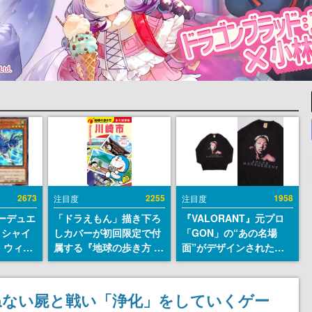
2673
2255
1958
注目度
注目度
ーデュエ
「ドラえもん」描き下ろ
『VALORANT』元プロ
 シャイ
しカバーが初回限定で付
「GON」の“あの名場
・ウィン
属する『地球の歩き方 川
面”がデザインされた新
RO エ
崎市』が8月6日に発売。
作グッズが本日8月5日よ
のイラス
全400ページの大ボリュ
り期間限定で発売。Tシ
期間限定
ーム
ャツやコインケース、ア
ねない屍と戦い「浄化」をしていくゲー
億ダウン
クキーなどが全品受注生