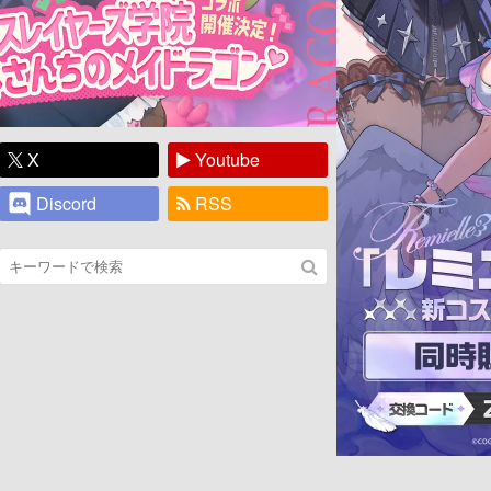
X
Youtube
Discord
RSS