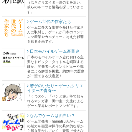
う若きクリエイター達の姿を追い、
彼らのルーツと情熱を探っていきま
す。
ゲーム世代の作家たち
ゲームに多大な影響を受けた作家さ
んに取材し、ゲームが日本のコンテ
ンツ産業やカルチャーに与えた影響
を探る企画です。
日本モバイルゲーム産業史
日本のモバイルゲーム史における主
要なトピック・タイトルを網羅する
ほか、開発者へのインタビューや識
者による解説を掲載。約20年の歴史
が一望できる決定版！
若ゲのいたり〜ゲームクリエ
イターの青春〜
『うつヌケ』『ペンと箸』等で知ら
れるマンガ家・田中圭一先生による
ゲーム業界レポートマンガです。
なんでゲームは面白い？
ゲーム開発者・hamatsu氏がゲーム
の魅力を画面や操作の具体的な形か
ら解き明かしていく、硬派で骨太な