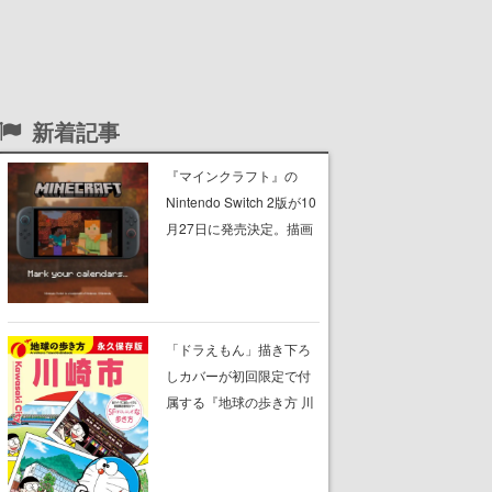
新着記事
『マインクラフト』の
Nintendo Switch 2版が10
月27日に発売決定。描画
設定はデフォルトで「バ
イブラントビジュアル
ズ」となり、より豊かな
グラフィック表現に
「ドラえもん」描き下ろ
しカバーが初回限定で付
属する『地球の歩き方 川
崎市』が8月6日に発売。
全400ページの大ボリュ
ーム