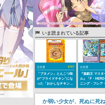
いま読まれている記事
3707
注目度
注目度
「ブタメン」とんこつ味
『遊戯王 マスタ
が“フライドチキン”にな
ル』「F・HERO
った「おかしなチキン」
ニング・フレア
が登場。8月11日より全
グマン」「E・HE
国のセブンイレブンで順
アーマン」など
次発売、 「ブタメンく
ト違いカードが
か弱い少女が、死ぬに死
ん」がデザインされた専
で登場。累計1