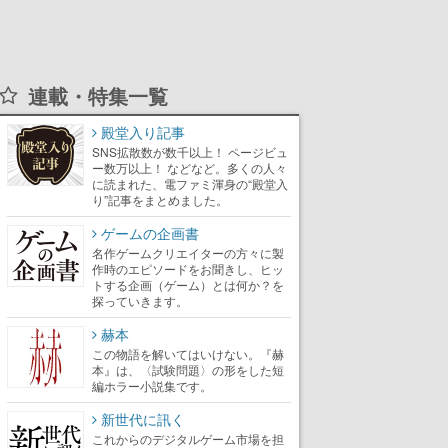
連載・特集一覧
殿堂入り記事
SNS拡散数が数千以上！ ページビュ
ー数万以上！ などなど。多くの人々
に読まれた、電ファミ渾身の“殿堂入
り”記事をまとめました。
ゲームの企画書
名作ゲームクリエイターの方々に製
作時のエピソードをお聞きし、ヒッ
トする企画（ゲーム）とは何か？を
探っていきます。
赫本
この物語を解いてはいけない。『赫
本』は、〈試験問題〉の形をした短
編ホラー小説集です。
新世代に訊く
これからのデジタルゲーム市場を担