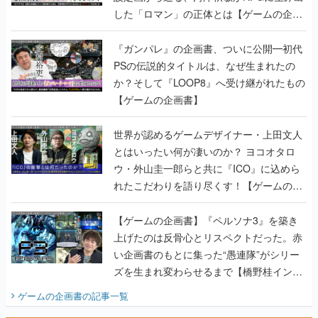
した「ロマン」の正体とは【ゲームの企画
書】
『ガンパレ』の企画書、ついに公開━初代
PSの伝説的タイトルは、なぜ生まれたの
か？そして『LOOP8』へ受け継がれたもの
【ゲームの企画書】
世界が認めるゲームデザイナー・上田文人
とはいったい何が凄いのか？ ヨコオタロ
ウ・外山圭一郎らと共に『ICO』に込めら
れたこだわりを語り尽くす！【ゲームの企
画書】
【ゲームの企画書】『ペルソナ3』を築き
上げたのは反骨心とリスペクトだった。赤
い企画書のもとに集った“愚連隊”がシリー
ズを生まれ変わらせるまで【橋野桂インタ
ビュー】
ゲームの企画書
の記事一覧