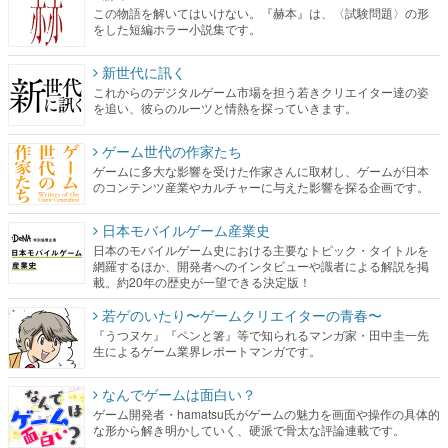
この物語を解いてはいけない。『赫本』は、〈試験問題〉の形
をした短編ホラー小説集です。
新世代に訊く
これからのデジタルゲーム市場を担う若きクリエイター達の姿
を追い、彼らのルーツと情熱を探っていきます。
ゲーム世代の作家たち
ゲームに多大な影響を受けた作家さんに取材し、ゲームが日本
のコンテンツ産業やカルチャーに与えた影響を探る企画です。
日本モバイルゲーム産業史
日本のモバイルゲーム史における主要なトピック・タイトルを
網羅するほか、開発者へのインタビューや識者による解説を掲
載。約20年の歴史が一望できる決定版！
若ゲのいたり〜ゲームクリエイターの青春〜
『うつヌケ』『ペンと箸』等で知られるマンガ家・田中圭一先
生によるゲーム業界レポートマンガです。
なんでゲームは面白い？
ゲーム開発者・hamatsu氏がゲームの魅力を画面や操作の具体的
な形から解き明かしていく、硬派で骨太な評論連載です。