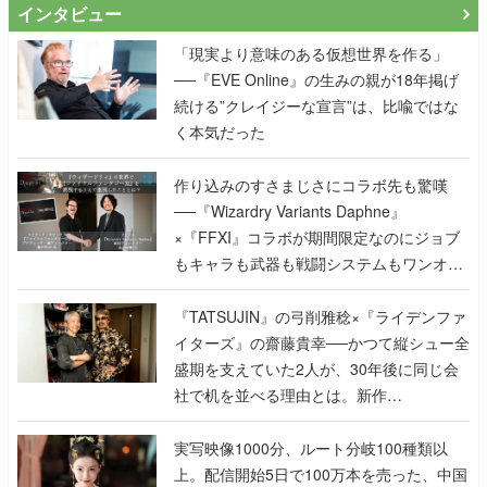
インタビュー
「現実より意味のある仮想世界を作る」
──『EVE Online』の生みの親が18年掲げ
続ける”クレイジーな宣言”は、比喩ではな
く本気だった
作り込みのすさまじさにコラボ先も驚嘆
──『Wizardry Variants Daphne』
×『FFXI』コラボが期間限定なのにジョブ
もキャラも武器も戦闘システムもワンオフ
で作り込まれた理由を両ディレクターに聞
く
『TATSUJIN』の弓削雅稔×『ライデンファ
イターズ』の齋藤貴幸──かつて縦シュー全
盛期を支えていた2人が、30年後に同じ会
社で机を並べる理由とは。新作
『TATSUJIN EXTREME』で初タッグを組
んだレジェンド2人に訊く開発秘話
実写映像1000分、ルート分岐100種類以
上。配信開始5日で100万本を売った、中国