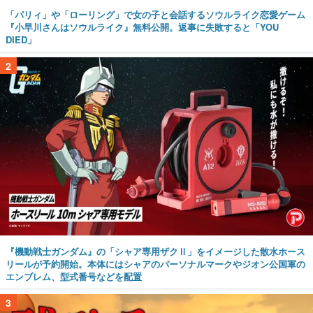
「パリィ」や「ローリング」で女の子と会話するソウルライク恋愛ゲーム
『小早川さんはソウルライク』無料公開。返事に失敗すると「YOU
DIED」
2
『機動戦士ガンダム』の「シャア専用ザクⅡ」をイメージした散水ホース
リールが予約開始。本体にはシャアのパーソナルマークやジオン公国軍の
エンブレム、型式番号などを配置
3