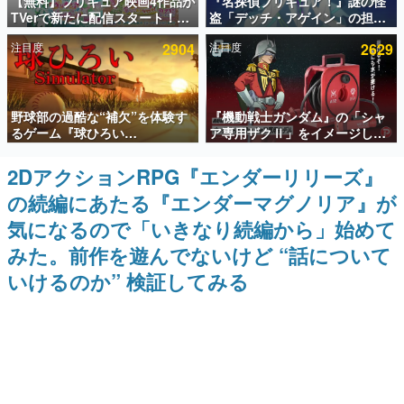
【無料】プリキュア映画4作品が
『名探偵プリキュア！』謎の怪
TVerで新たに配信スタート！な
盗「デッチ・アゲイン」の担当
インタビュー
んと2018年～2024年の映画ほぼ
キャストは天﨑滉平さんと判
注目度
2904
注目度
2629
すべてが見放題に、ぶっちゃけ
明。『Re:ゼロから始める異世
連載・特集一覧
ありえないラインナップ
界生活』オットー役、『ヒプノ
シスマイク』山田三郎役など
殿堂入り記事
野球部の過酷な“補欠”を体験す
『機動戦士ガンダム』の「シャ
SNS拡散数が数千以上！ ページビュー数万以上！ などな
ど。多くの人々に読まれた、電ファミ渾身の“殿堂入り”記
るゲーム『球ひろい
ア専用ザクⅡ」をイメージした
事をまとめました。
Simulator』が「1件」のウィッ
散水ホースリールが予約開始。
シュリストをもとにチェコ語に
本体にはシャアのパーソナルマ
2DアクションRPG『エンダーリリーズ』
ゲームの企画書
対応しSNSで話題に。『キング
ークやジオン公国軍のエンブレ
名作ゲームクリエイターの方々に製作時のエピソードをお
の続編にあたる『エンダーマグノリア』が
ダム・カム』開発元やチェコの
ム、型式番号などを配置
聞きし、ヒットする企画（ゲーム）とは何か？を探ってい
プロ野球選手から称賛の声
きます。
気になるので「いきなり続編から」始めて
赫本
みた。前作を遊んでないけど “話について
この物語を解いてはいけない。『赫本』は、〈試験問題〉
いけるのか” 検証してみる
の形をした短編ホラー小説集です。
新世代に訊く
これからのデジタルゲーム市場を担う若きクリエイター達
の姿を追い、彼らのルーツと情熱を探っていきます。
ゲーム世代の作家たち
ゲームに多大な影響を受けた作家さんに取材し、ゲームが