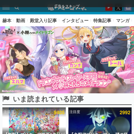
広告をスキップ
赫本
動画
殿堂入り記事
インタビュー
特集記事
マンガ
いま読まれている記事
ピックアップ
注目度
9405
注目度
2992
電ファミのいま読まれている記事ランキング
アプリセール情報