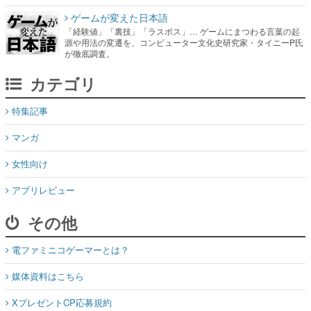
ゲームが変えた日本語
「経験値」「裏技」「ラスボス」… ゲームにまつわる言葉の起
源や用法の変遷を、コンピューター文化史研究家・タイニーP氏
が徹底調査。
カテゴリ
特集記事
マンガ
女性向け
アプリレビュー
その他
電ファミニコゲーマーとは？
媒体資料はこちら
XプレゼントCP応募規約