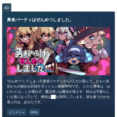
AD
勇者パーティはぜんめつしました。
“ぜんめつ”してしまった勇者パーティから1人だけ選んで、ともに迷
宮からの脱出を目指すダンジョン探索RPGです。 ただし勇者は「は
い/いいえ」しか喋れず、魔法使いは魔法が使えず、戦士は可愛らし
い人形になっていて、僧侶は██を崇拝しています。誰を救うのかを
選ぶのは、あなたです。
インディー
RPG