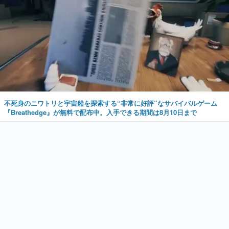
不死身のニワトリと宇宙船を探索する“非常に好評”なサバイバルゲーム
『Breathedge』が無料で配布中。入手できる期間は8月10日まで