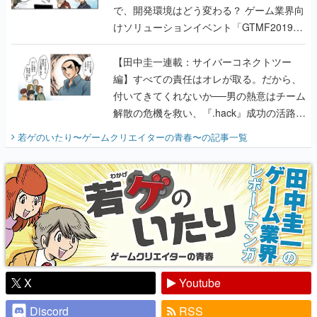
で、開発環境はどう変わる？ ゲーム業界向
けソリューションイベント「GTMF2019」
に行って、より理解を深めよう【PR】
【田中圭一連載：サイバーコネクトツー
編】すべての責任はオレが取る。だから、
付いてきてくれないか──男の熱意はチーム
解散の危機を救い、『.hack』成功の活路を
開く。業界の快男児・松山 洋に流れる血は
若ゲのいたり〜ゲームクリエイターの青春〜
の記事一覧
『少年ジャンプ』色だった【若ゲのいた
り】
X
Youtube
Discord
RSS