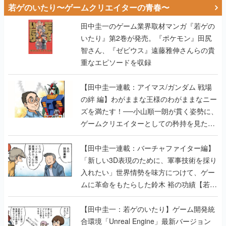
若ゲのいたり〜ゲームクリエイターの青春〜
田中圭一のゲーム業界取材マンガ『若ゲの
いたり』第2巻が発売。『ポケモン』田尻
智さん、『ゼビウス』遠藤雅伸さんらの貴
重なエピソードを収録
【田中圭一連載：アイマス/ガンダム 戦場
の絆 編】わがままな王様のわがままなニー
ズを満たす！──小山順一朗が貫く姿勢に、
ゲームクリエイターとしての矜持を見た
【若ゲのいたり最終回】
【田中圭一連載：バーチャファイター編】
「新しい3D表現のために、軍事技術を採り
入れたい」世界情勢を味方につけて、ゲー
ムに革命をもたらした鈴木 裕の功績【若ゲ
のいたり】
【田中圭一：若ゲのいたり】ゲーム開発統
合環境「Unreal Engine」最新バージョン