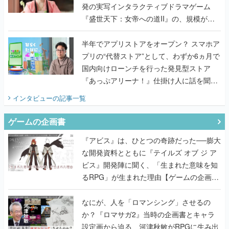
発の実写インタラクティブドラマゲーム
『盛世天下：女帝への道II』の、規模が違
うこだわりをプロデューサーに聞いた
半年でアプリストアをオープン？ スマホア
プリの“代替ストア”として、わずか6ヵ月で
国内向けローンチを行った発見型ストア
『あっぷアリーナ！』仕掛け人に話を聞い
てみた
インタビュー
の記事一覧
ゲームの企画書
『アビス』は、ひとつの奇跡だった──膨大
な開発資料とともに『テイルズ オブ ジ ア
ビス』開発陣に聞く、「生まれた意味を知
るRPG」が生まれた理由【ゲームの企画
書】
なにが、人を「ロマンシング」させるの
か？『ロマサガ2』当時の企画書とキャラ
設定画から迫る、河津秋敏がRPGに生み出