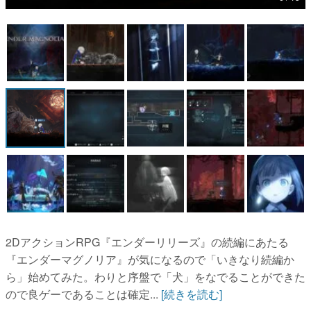
マンガ
女性向け
アプリレビュー
その他
電ファミニコゲーマーとは？
運営：株式会社マレ
2DアクションRPG『エンダーリリーズ』の続編にあたる
『エンダーマグノリア』が気になるので「いきなり続編か
ら」始めてみた。わりと序盤で「犬」をなでることができた
ので良ゲーであることは確定...
[続きを読む]