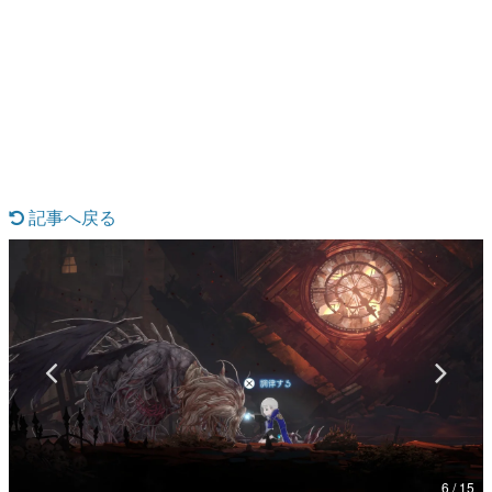
日本のコンテンツ産業やカルチャーに与えた影響を探る企
画です。
日本モバイルゲーム産業史
日本のモバイルゲーム史における主要なトピック・タイト
ルを網羅するほか、開発者へのインタビューや識者による
解説を掲載。約20年の歴史が一望できる決定版！
若ゲのいたり〜ゲームクリエイターの青春〜
『うつヌケ』『ペンと箸』等で知られるマンガ家・田中圭
一先生によるゲーム業界レポートマンガです。
記事へ戻る
なんでゲームは面白い？
ゲーム開発者・hamatsu氏がゲームの魅力を画面や操作の
具体的な形から解き明かしていく、硬派で骨太な評論連載
です。
ゲームが変えた日本語
「経験値」「裏技」「ラスボス」… ゲームにまつわる言葉
の起源や用法の変遷を、コンピューター文化史研究家・タ
イニーP氏が徹底調査。
カテゴリ
6 / 15
特集記事