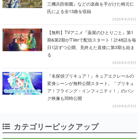
三機兵防衛圏』などの楽曲を手がけた崎元仁
氏による全13曲を収録
2026年8月9日
【無料】TVアニメ『薬屋のひとりごと』第1
期&第2期がTVerで配信スタート！計48話を毎
日1話ずつ公開、見終えた直後に第3期も始ま
る
2026年8月9日
『名探偵プリキュア！』キュアエクレールの
変身シーンが無料公開スタート。「プリキュ
ア！フライング・インフィニティ！」のバン
ク映像も同時公開
2026年8月9日
カテゴリーピックアップ