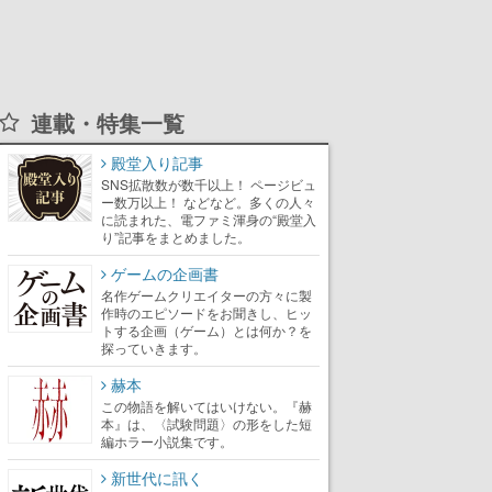
連載・特集一覧
殿堂入り記事
SNS拡散数が数千以上！ ページビュ
ー数万以上！ などなど。多くの人々
に読まれた、電ファミ渾身の“殿堂入
り”記事をまとめました。
ゲームの企画書
名作ゲームクリエイターの方々に製
作時のエピソードをお聞きし、ヒッ
トする企画（ゲーム）とは何か？を
探っていきます。
赫本
この物語を解いてはいけない。『赫
本』は、〈試験問題〉の形をした短
編ホラー小説集です。
新世代に訊く