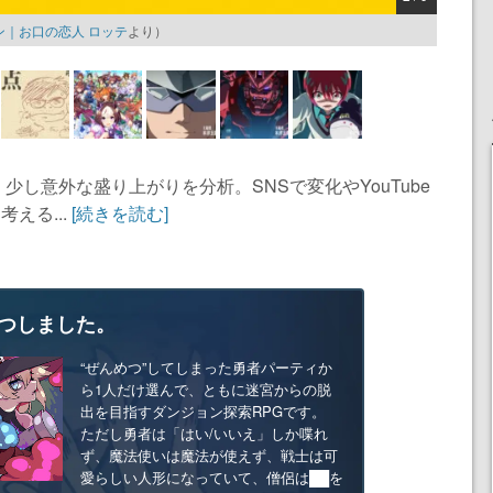
｜お口の恋人 ロッテ
より）
し意外な盛り上がりを分析。SNSで変化やYouTube
える...
[続きを読む]
つしました。
“ぜんめつ”してしまった勇者パーティか
ら1人だけ選んで、ともに迷宮からの脱
出を目指すダンジョン探索RPGです。
ただし勇者は「はい/いいえ」しか喋れ
ず、魔法使いは魔法が使えず、戦士は可
愛らしい人形になっていて、僧侶は██を