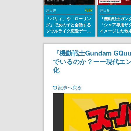
7557
注目度
注目度
「パリィ」や「ローリン
『機動戦士ガン
グ」で女の子と会話する
「シャア専用ザ
ソウルライク恋愛ゲーム
イメージした散
『小早川さんはソウルラ
リールが予約開
イク』無料公開。返事に
にはシャアのパ
失敗すると「YOU
マークやジオン
『機動戦士Gundam GQ
DIED」
エンブレム、型
でいるのか？ーー現代エ
どを配置
化
記事へ戻る