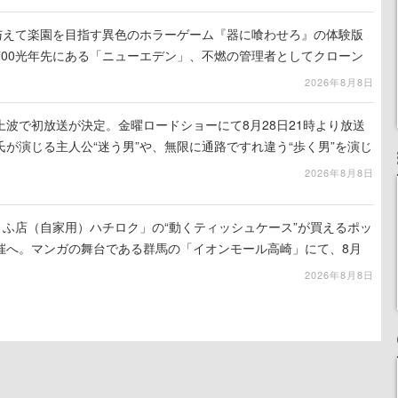
を与えて楽園を目指す異色のホラーゲーム『器に喰わせろ』の体験版
700光年先にある「ニューエデン」、不燃の管理者としてクローン
て神に捧げる
2026年8月8日
波で初放送が決定。金曜ロードショーにて8月28日21時より放送
が演じる主人公“迷う男”や、無限に通路ですれ違う“歩く男”を演じ
演技は必見
2026年8月8日
うふ店（自家用）ハチロク」の“動くティッシュケース”が買えるポッ
催へ。マンガの舞台である群馬の「イオンモール高崎」にて、8月
での期間限定で開催予定
2026年8月8日