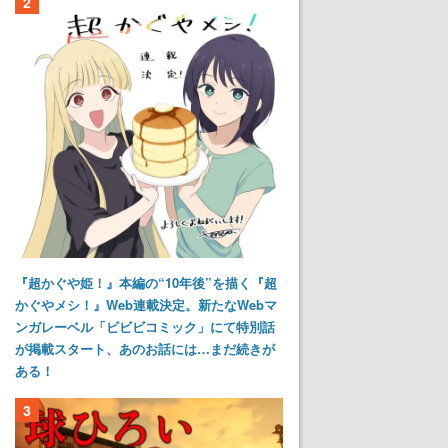
2
『超かぐや姫！』本編の“10年後”を描く『超
かぐやメシ！』Web連載決定。新たなWebマ
ンガレーベル「ビビビコミック」にて特別話
が掲載スタート、あのお話には…まだ続きが
ある！
3