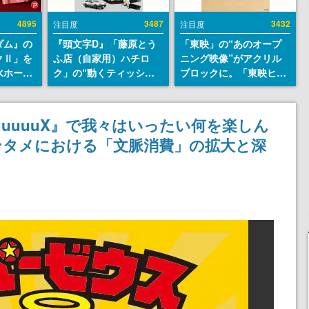
4895
3487
3432
注目度
注目度
ダム』の
『頭文字D』「藤原とう
「東映」の“あのオープ
クⅡ」を
ふ店（自家用）ハチロ
ニング映像”がアクリル
水ホース
ク」の“動くティッシュ
ブロックに。「東映ヒス
始。本体
ケース”が買えるポップ
トリカル グッズコレクシ
ーソナル
アップショップが開催
ョン」が8月下旬より発
公国軍の
へ。マンガの舞台である
売
uuuuuuX』で我々はいったい何を楽しん
式番号な
群馬の「イオンモール高
ンタメにおける「文脈消費」の拡大と深
崎」にて、8月11日から8
月20日までの期間限定で
開催予定