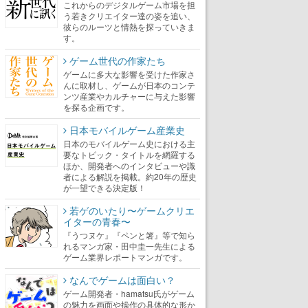
これからのデジタルゲーム市場を担
う若きクリエイター達の姿を追い、
彼らのルーツと情熱を探っていきま
す。
ゲーム世代の作家たち
ゲームに多大な影響を受けた作家さ
んに取材し、ゲームが日本のコンテ
ンツ産業やカルチャーに与えた影響
を探る企画です。
日本モバイルゲーム産業史
日本のモバイルゲーム史における主
要なトピック・タイトルを網羅する
ほか、開発者へのインタビューや識
者による解説を掲載。約20年の歴史
が一望できる決定版！
若ゲのいたり〜ゲームクリエ
イターの青春〜
『うつヌケ』『ペンと箸』等で知ら
れるマンガ家・田中圭一先生による
ゲーム業界レポートマンガです。
なんでゲームは面白い？
ゲーム開発者・hamatsu氏がゲーム
の魅力を画面や操作の具体的な形か