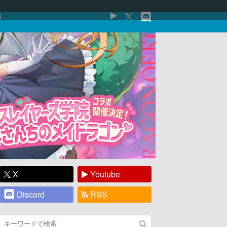
5
X
Youtube
Discord
RSS