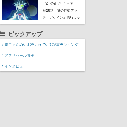
8月8日Steamでリリー
『名探偵プリキュア！』
ス。時に忘れ去られた世
第28話「謎の怪盗デッ
界の古代洞窟を舞台に、4
チ・アゲイン」先行カッ
つのバイオームを探索し
ト解禁。泣きぼくろにモ
ながら脱出を目指す
ノクル、ミステリアスな
ピックアップ
姿が映し出された場面も
電ファミのいま読まれている記事ランキング
アプリセール情報
インタビュー