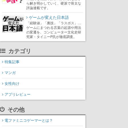
ら解き明かしていく、硬派で骨太な
評論連載です。
ゲームが変えた日本語
「経験値」「裏技」「ラスボス」…
ゲームにまつわる言葉の起源や用法
の変遷を、コンピューター文化史研
究家・タイニーP氏が徹底調査。
カテゴリ
特集記事
マンガ
女性向け
アプリレビュー
その他
電ファミニコゲーマーとは？