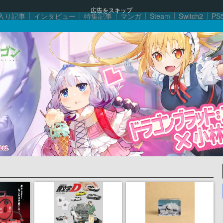
広告をスキップ
入り記事
インタビュー
特集記事
マンガ
Steam
Switch2
PS