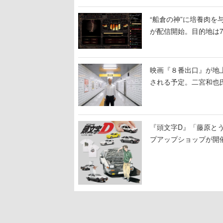
“船倉の神”に培養肉
が配信開始。目的地は
人間を増やし、加工し
映画『８番出口』が地上
される予定。二宮和也氏
る河内大和氏の迫真の
『頭文字D』「藤原と
プアップショップが開
11日から8月20日ま