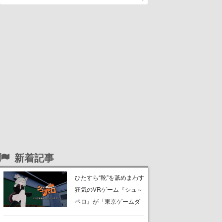
新着記事
ひたすら“靴”を舐めまわす
狂気のVRゲーム『シュ～
ペロ』が「東京ゲームダ
ンジョン」に展示中。キ