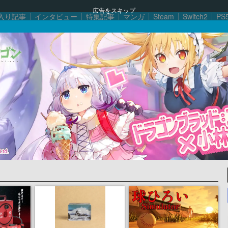
広告をスキップ
入り記事
インタビュー
特集記事
マンガ
Steam
Switch2
PS