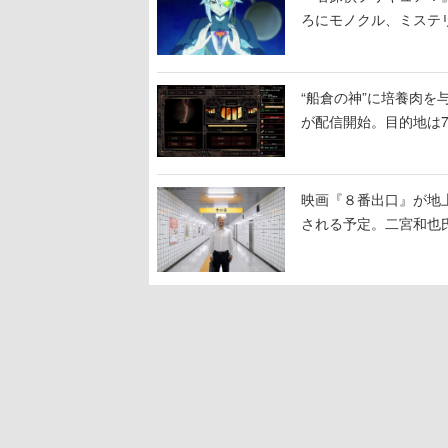
ろにモノクル、ミステ
“船倉の神”に培養肉
が配信開始。目的地は
人間を増やし、加工し
映画『８番出口』が地上
される予定。二宮和也氏
る河内大和氏の迫真の