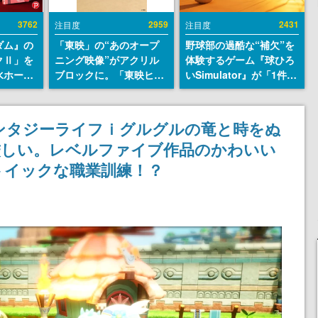
3762
2959
2431
注目度
注目度
ダム』の
「東映」の“あのオープ
野球部の過酷な“補欠”を
クⅡ」を
ニング映像”がアクリル
体験するゲーム『球ひろ
水ホース
ブロックに。「東映ヒス
いSimulator』が「1件」
始。本体
トリカル グッズコレクシ
のウィッシュリストをも
ーソナル
ョン」が8月下旬より発
とにチェコ語に対応し
公国軍の
売
SNSで話題に。『キング
ンタジーライフｉグルグルの竜と時をぬ
式番号な
ダム・カム』開発元やチ
厳しい。レベルファイブ作品のかわいい
ェコのプロ野球選手から
称賛の声
トイックな職業訓練！？