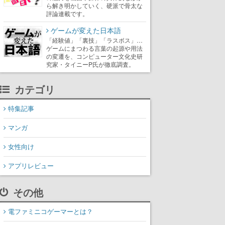
ら解き明かしていく、硬派で骨太な
評論連載です。
ゲームが変えた日本語
「経験値」「裏技」「ラスボス」…
ゲームにまつわる言葉の起源や用法
の変遷を、コンピューター文化史研
究家・タイニーP氏が徹底調査。
カテゴリ
特集記事
マンガ
女性向け
アプリレビュー
その他
電ファミニコゲーマーとは？