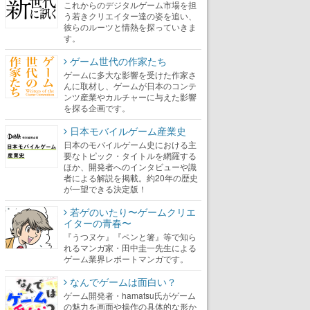
これからのデジタルゲーム市場を担
う若きクリエイター達の姿を追い、
彼らのルーツと情熱を探っていきま
す。
ゲーム世代の作家たち
ゲームに多大な影響を受けた作家さ
んに取材し、ゲームが日本のコンテ
ンツ産業やカルチャーに与えた影響
を探る企画です。
日本モバイルゲーム産業史
日本のモバイルゲーム史における主
要なトピック・タイトルを網羅する
ほか、開発者へのインタビューや識
者による解説を掲載。約20年の歴史
が一望できる決定版！
若ゲのいたり〜ゲームクリエ
イターの青春〜
『うつヌケ』『ペンと箸』等で知ら
れるマンガ家・田中圭一先生による
ゲーム業界レポートマンガです。
なんでゲームは面白い？
ゲーム開発者・hamatsu氏がゲーム
の魅力を画面や操作の具体的な形か