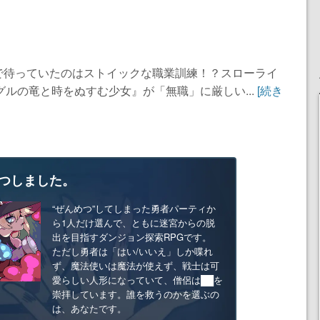
で待っていたのはストイックな職業訓練！？スローライ
グルの竜と時をぬすむ少女』が「無職」に厳しい...
[続き
つしました。
“ぜんめつ”してしまった勇者パーティか
ら1人だけ選んで、ともに迷宮からの脱
出を目指すダンジョン探索RPGです。
ただし勇者は「はい/いいえ」しか喋れ
ず、魔法使いは魔法が使えず、戦士は可
愛らしい人形になっていて、僧侶は██を
崇拝しています。誰を救うのかを選ぶの
は、あなたです。