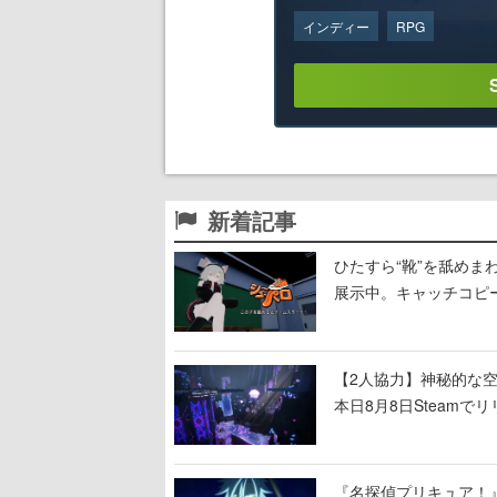
インディー
RPG
新着記事
ひたすら“靴”を舐めま
展示中。キャッチコピ
開設され、2026年リ
【2人協力】神秘的な空間でパ
本日8月8日Steam
ームを探索しながら脱
『名探偵プリキュア！