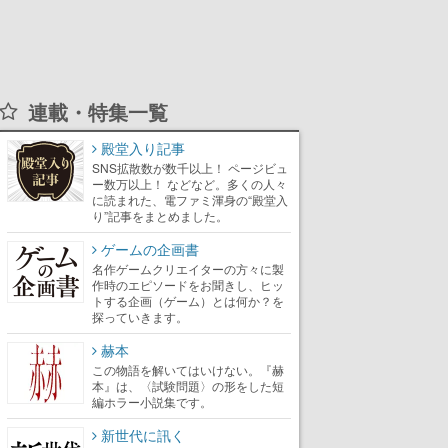
連載・特集一覧
殿堂入り記事
SNS拡散数が数千以上！ ページビュ
ー数万以上！ などなど。多くの人々
に読まれた、電ファミ渾身の“殿堂入
り”記事をまとめました。
ゲームの企画書
名作ゲームクリエイターの方々に製
作時のエピソードをお聞きし、ヒッ
トする企画（ゲーム）とは何か？を
探っていきます。
赫本
この物語を解いてはいけない。『赫
本』は、〈試験問題〉の形をした短
編ホラー小説集です。
新世代に訊く