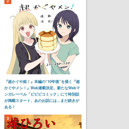
2
『超かぐや姫！』本編の“10年後”を描く『超
かぐやメシ！』Web連載決定。新たなWebマ
ンガレーベル「ビビビコミック」にて特別話
が掲載スタート、あのお話には…まだ続きが
ある！
3