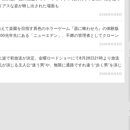
リアスな姿が映し出された場面も
2026年8月8日
を与えて楽園を目指す異色のホラーゲーム『器に喰わせろ』の体験版
700光年先にある「ニューエデン」、不燃の管理者としてクローン
て神に捧げる
2026年8月8日
波で初放送が決定。金曜ロードショーにて8月28日21時より放送
が演じる主人公“迷う男”や、無限に通路ですれ違う“歩く男”を演じ
演技は必見
2026年8月8日