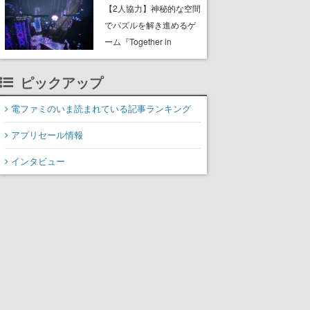
ャッチコピーは「三度の
【2人協力】神秘的な空間
飯より靴を舐めよう」と
でパズルを解き進めるゲ
前のめり。公式アカウン
ーム『Together in
トも開設され、2026年リ
Forgotten Lands』が本日
リースに向けて開発中
8月8日Steamでリリー
ピックアップ
ス。時に忘れ去られた世
界の古代洞窟を舞台に、4
電ファミのいま読まれている記事ランキング
つのバイオームを探索し
アプリセール情報
ながら脱出を目指す
インタビュー