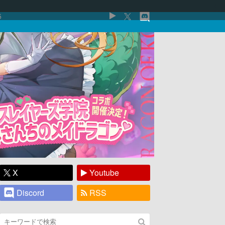
5
X
Youtube
Discord
RSS