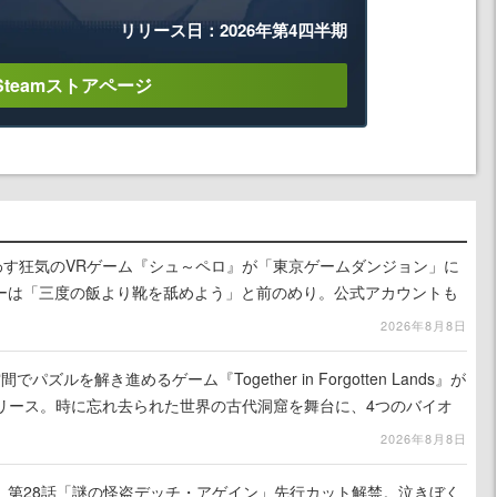
リリース日：2026年第4四半期
Steamストアページ
わす狂気のVRゲーム『シュ～ペロ』が「東京ゲームダンジョン」に
ーは「三度の飯より靴を舐めよう」と前のめり。公式アカウントも
リースに向けて開発中
2026年8月8日
ズルを解き進めるゲーム『Together in Forgotten Lands』が
でリリース。時に忘れ去られた世界の古代洞窟を舞台に、4つのバイオ
出を目指す
2026年8月8日
』第28話「謎の怪盗デッチ・アゲイン」先行カット解禁。泣きぼく