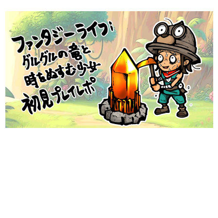
日本のコンテンツ産業やカルチャーに与えた影響を探る企
画です。
日本モバイルゲーム産業史
日本のモバイルゲーム史における主要なトピック・タイト
ルを網羅するほか、開発者へのインタビューや識者による
解説を掲載。約20年の歴史が一望できる決定版！
若ゲのいたり〜ゲームクリエイターの青春〜
『うつヌケ』『ペンと箸』等で知られるマンガ家・田中圭
一先生によるゲーム業界レポートマンガです。
なんでゲームは面白い？
ゲーム開発者・hamatsu氏がゲームの魅力を画面や操作の
具体的な形から解き明かしていく、硬派で骨太な評論連載
です。
ゲームが変えた日本語
「経験値」「裏技」「ラスボス」… ゲームにまつわる言葉
の起源や用法の変遷を、コンピューター文化史研究家・タ
イニーP氏が徹底調査。
カテゴリ
特集記事