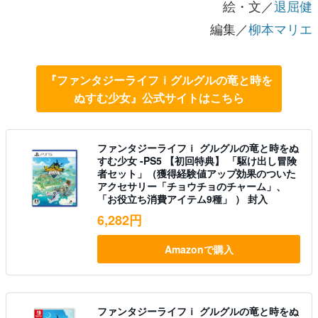
絵・文／
退屈健
編集／
柳本マリエ
『ファンタジーライフｉグルグルの竜と時を
ぬすむ少女』公式サイトはこちら
ファンタジーライフｉ グルグルの竜と時をぬ
すむ少女 -PS5 【初回特典】 「駆け出し冒険
者セット」（獲得経験値アップ効果のついた
アクセサリー「チョウチョのチャーム」、
「お役立ち消費アイテム9種」 ） 封入
6,282円
Amazonで購入
ファンタジーライフｉ グルグルの竜と時をぬ