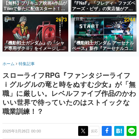
【無料】プリキュア映画4作品が
『FNaF』「フレディ・ファズベ
TVerで新たに配信スタート！な
アーズ・ピザ」の実店舗がアメ
インタビュー
んと2018年～2024年の映画ほぼ
リカの商業施設「American
注目度
2673
注目度
2244
すべてが見放題に、ぶっちゃけ
Dream」に2027年オープン！
連載・特集一覧
ありえないラインナップ
ScottGamesとの共同開発、食
事だけでなくステージショーや
殿堂入り記事
没入型のホラー体験も楽しめる
SNS拡散数が数千以上！ ページビュー数万以上！ などな
『機動戦士ガンダム』の「シャ
『機動戦士ガンダム アーセナル
ど。多くの人々に読まれた、電ファミ渾身の“殿堂入り”記
ア専用ザクⅡ」をイメージした
ベース』新作『アーセナルコマ
事をまとめました。
散水ホースリールが予約開始。
ンダー』発表！
本体にはシャアのパーソナルマ
ゲームの企画書
ホーム
特集記事
ークやジオン公国軍のエンブレ
名作ゲームクリエイターの方々に製作時のエピソードをお
聞きし、ヒットする企画（ゲーム）とは何か？を探ってい
ム、型式番号などを配置
スローライフRPG『ファンタジーライフ
きます。
ｉグルグルの竜と時をぬすむ少女』が「無
赫本
この物語を解いてはいけない。『赫本』は、〈試験問題〉
職」に厳しい。レベルファイブ作品のかわ
の形をした短編ホラー小説集です。
いい世界で待っていたのはストイックな
職業訓練！？
新世代に訊く
これからのデジタルゲーム市場を担う若きクリエイター達
の姿を追い、彼らのルーツと情熱を探っていきます。
2025年3月26日 00:00
反応
ゲーム世代の作家たち
ゲームに多大な影響を受けた作家さんに取材し、ゲームが