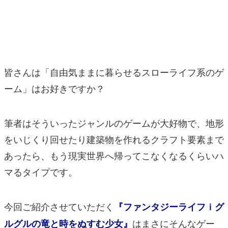
マンガ
女性向け
アプリレビュー
皆さんは「自由気ままに暮らせるスローライフ系のゲ
その他
ーム」はお好きですか？
電ファミニコゲーマーとは？
筆者はそういったジャンルのゲームが大好物で、地形
運営：株式会社マレ
をいじくり回せたり建築物を作れるクラフト要素まで
あったら、もう現実世界へ帰ってこなくなるくらいハ
マるタイプです。
今回ご紹介させていただく
『ファンタジーライフｉグ
はまさにそんなゲー
ルグルの竜と時をぬすむ少女』