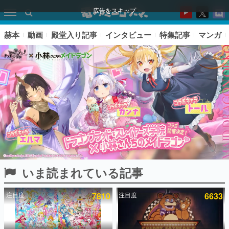
広告をスキップ
赫本
動画
殿堂入り記事
インタビュー
特集記事
マンガ
いま読まれている記事
ピックアップ
注目度
7810
注目度
6633
電ファミのいま読まれている記事ランキング
アプリセール情報