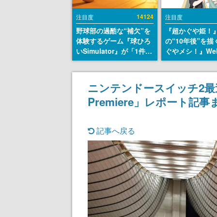
14124
注目度
注目度
野球部の過酷な“補欠”を
『超かぐや姫！
体験するゲーム『球ひろ
の“10年後”を
いSimulator』が「1件」
ぐやメシ！』We
のウィッシュリストをも
定。新たなWeb
とにチェコ語に対応し
ーベル「ビビビ
SNSで話題に。『キング
ク」にて特別話
ニンテンドースイッチ2最速体験会
ダム・カム』開発元やチ
タート、あのお
Premiere」レポート
ェコのプロ野球選手から
まだ続きがある
称賛の声
記事へ戻る