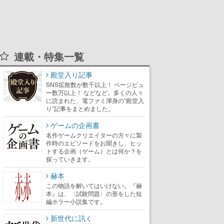
連載・特集一覧
殿堂入り記事
SNS拡散数が数千以上！ ページビュ
ー数万以上！ などなど。多くの人々
に読まれた、電ファミ渾身の“殿堂入
り”記事をまとめました。
ゲームの企画書
名作ゲームクリエイターの方々に製
作時のエピソードをお聞きし、ヒッ
トする企画（ゲーム）とは何か？を
探っていきます。
赫本
この物語を解いてはいけない。『赫
本』は、〈試験問題〉の形をした短
編ホラー小説集です。
新世代に訊く