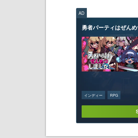
AD
勇者パーティはぜんめ
インディー
RPG