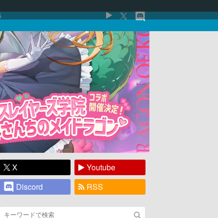
5
X
Youtube
Discord
RSS