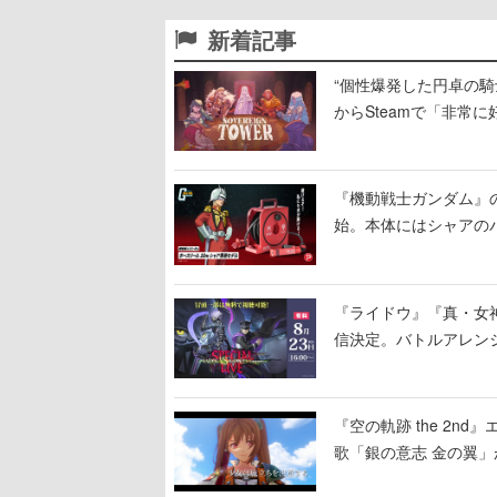
新着記事
“個性爆発した円卓の騎士
からSteamで「非常
相次ぐ
『機動戦士ガンダム』
始。本体にはシャアの
置
『ライドウ』『真・女
信決定。バトルアレン
露、冒頭部分は“無料”
『空の軌跡 the 2
歌「銀の意志 金の翼