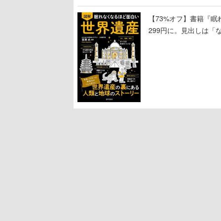
【73%オフ】書籍『眠
299円に。見出しは「
引くものが並ぶ