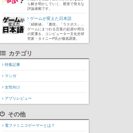
ら解き明かしていく、硬派で骨太な
評論連載です。
ゲームが変えた日本語
「経験値」「裏技」「ラスボス」…
ゲームにまつわる言葉の起源や用法
の変遷を、コンピューター文化史研
究家・タイニーP氏が徹底調査。
カテゴリ
特集記事
マンガ
女性向け
アプリレビュー
その他
電ファミニコゲーマーとは？