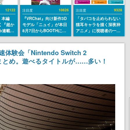
12122
10626
9328
注目度
注目度
』本編
『VRChat』向け新作3D
「タバコを止められない
描く『超か
モデル「ニュイ」が本日
猫耳キャラを描く深夜枠
b連載決
8月7日からBOOTHにて
アニメ」に視聴者の一部
マンガレ
発売。瞳に光る星や感情
から批判意見。違法薬物
コミッ
豊かな表情が、小悪魔か
の使用と思しき描写も含
が掲載ス
わいい
めて、BPOが議論を交わ
「Nintendo Switch 2
話には…
す
記事まとめ。遊べるタイトルが……多い！
！