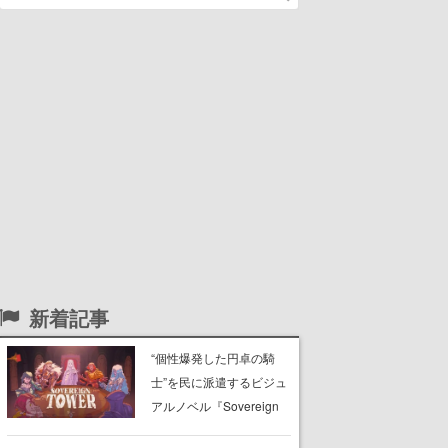
新着記事
“個性爆発した円卓の騎
士”を民に派遣するビジュ
アルノベル『Sovereign
Tower』発売初日から