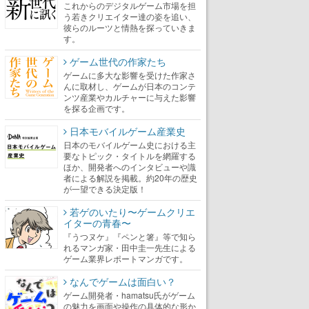
これからのデジタルゲーム市場を担
う若きクリエイター達の姿を追い、
彼らのルーツと情熱を探っていきま
す。
ゲーム世代の作家たち
ゲームに多大な影響を受けた作家さ
んに取材し、ゲームが日本のコンテ
ンツ産業やカルチャーに与えた影響
を探る企画です。
日本モバイルゲーム産業史
日本のモバイルゲーム史における主
要なトピック・タイトルを網羅する
ほか、開発者へのインタビューや識
者による解説を掲載。約20年の歴史
が一望できる決定版！
若ゲのいたり〜ゲームクリエ
イターの青春〜
『うつヌケ』『ペンと箸』等で知ら
れるマンガ家・田中圭一先生による
ゲーム業界レポートマンガです。
なんでゲームは面白い？
ゲーム開発者・hamatsu氏がゲーム
の魅力を画面や操作の具体的な形か