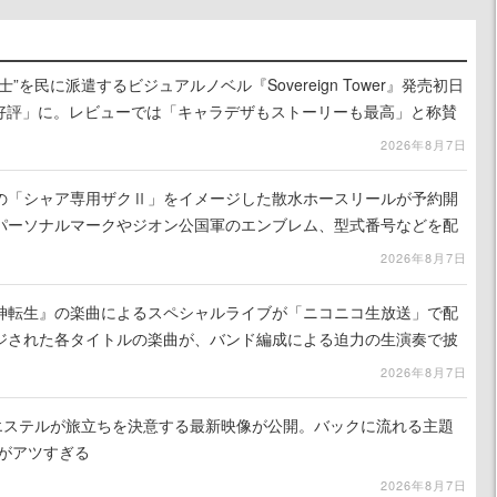
”を民に派遣するビジュアルノベル『Sovereign Tower』発売初日
に好評」に。レビューでは「キャラデザもストーリーも最高」と称賛
2026年8月7日
の「シャア専用ザクⅡ」をイメージした散水ホースリールが予約開
パーソナルマークやジオン公国軍のエンブレム、型式番号などを配
2026年8月7日
神転生』の楽曲によるスペシャルライブが「ニコニコ生放送」で配
ジされた各タイトルの楽曲が、バンド編成による迫力の生演奏で披
で視聴できる
2026年8月7日
nd』エステルが旅立ちを決意する最新映像が公開。バックに流れる主題
」がアツすぎる
2026年8月7日