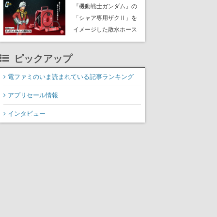
Steamで「非常に好評」
『機動戦士ガンダム』の
に。レビューでは「キャ
「シャア専用ザクⅡ」を
ラデザもストーリーも最
イメージした散水ホース
高」と称賛相次ぐ
リールが予約開始。本体
にはシャアのパーソナル
ピックアップ
マークやジオン公国軍の
エンブレム、型式番号な
電ファミのいま読まれている記事ランキング
どを配置
アプリセール情報
インタビュー