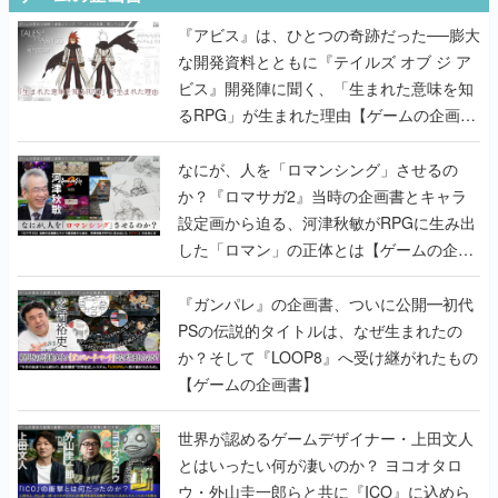
『アビス』は、ひとつの奇跡だった──膨大
な開発資料とともに『テイルズ オブ ジ ア
ビス』開発陣に聞く、「生まれた意味を知
るRPG」が生まれた理由【ゲームの企画
書】
なにが、人を「ロマンシング」させるの
か？『ロマサガ2』当時の企画書とキャラ
設定画から迫る、河津秋敏がRPGに生み出
した「ロマン」の正体とは【ゲームの企画
書】
『ガンパレ』の企画書、ついに公開━初代
PSの伝説的タイトルは、なぜ生まれたの
か？そして『LOOP8』へ受け継がれたもの
【ゲームの企画書】
世界が認めるゲームデザイナー・上田文人
とはいったい何が凄いのか？ ヨコオタロ
ウ・外山圭一郎らと共に『ICO』に込めら