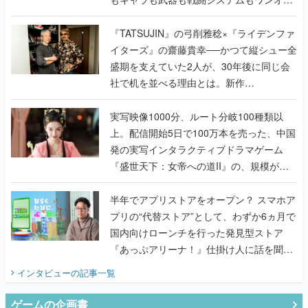
で作り込まれた理由を両ディレクターに聞
く
『TATSUJIN』の弓削雅稔×『ライデンファ
イターズ』の齋藤貴幸──かつて縦シュー全
盛期を支えていた2人が、30年後に同じ会
社で机を並べる理由とは。新作
『TATSUJIN EXTREME』で初タッグを組
んだレジェンド2人に訊く開発秘話
実写映像1000分、ルート分岐100種類以
上。配信開始5日で100万本を売った、中国
発の実写インタラクティブドラマゲーム
『盛世天下：女帝への道II』の、規模が違
うこだわりをプロデューサーに聞いた
半年でアプリストアをオープン？ スマホア
プリの“代替ストア”として、わずか6ヵ月で
国内向けローンチを行った発見型ストア
『あっぷアリーナ！』仕掛け人に話を聞い
てみた
インタビュー
の記事一覧
ゲームの企画書