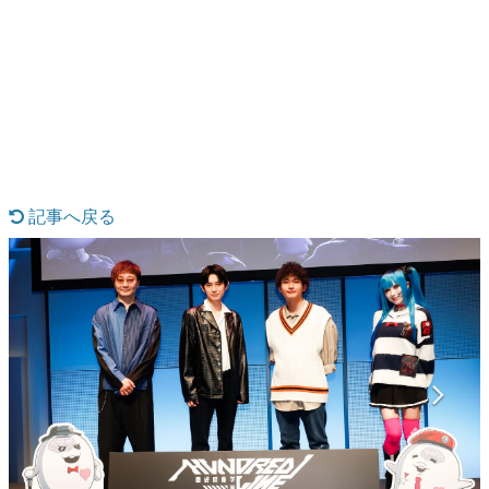
日本のコンテンツ産業やカルチャーに与えた影響を探る企
画です。
日本モバイルゲーム産業史
日本のモバイルゲーム史における主要なトピック・タイト
ルを網羅するほか、開発者へのインタビューや識者による
解説を掲載。約20年の歴史が一望できる決定版！
若ゲのいたり〜ゲームクリエイターの青春〜
『うつヌケ』『ペンと箸』等で知られるマンガ家・田中圭
一先生によるゲーム業界レポートマンガです。
記事へ戻る
なんでゲームは面白い？
ゲーム開発者・hamatsu氏がゲームの魅力を画面や操作の
具体的な形から解き明かしていく、硬派で骨太な評論連載
です。
ゲームが変えた日本語
「経験値」「裏技」「ラスボス」… ゲームにまつわる言葉
の起源や用法の変遷を、コンピューター文化史研究家・タ
イニーP氏が徹底調査。
カテゴリ
特集記事