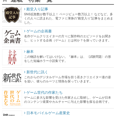
殿堂入り記事
SNS拡散数が数千以上！ ページビュー数万以上！ などなど。多
くの人々に読まれた、電ファミ渾身の“殿堂入り”記事をまとめま
した。
ゲームの企画書
名作ゲームクリエイターの方々に製作時のエピソードをお聞き
し、ヒットする企画（ゲーム）とは何か？を探っていきます。
赫本
この物語を解いてはいけない。『赫本』は、〈試験問題〉の形
をした短編ホラー小説集です。
新世代に訊く
これからのデジタルゲーム市場を担う若きクリエイター達の姿
を追い、彼らのルーツと情熱を探っていきます。
ゲーム世代の作家たち
ゲームに多大な影響を受けた作家さんに取材し、ゲームが日本
のコンテンツ産業やカルチャーに与えた影響を探る企画です。
日本モバイルゲーム産業史