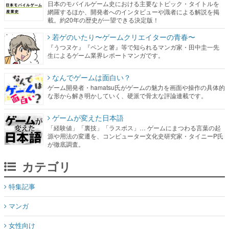
日本のモバイルゲーム史における主要なトピック・タイトルを
網羅するほか、開発者へのインタビューや識者による解説を掲
載。約20年の歴史が一望できる決定版！
若ゲのいたり〜ゲームクリエイターの青春〜
『うつヌケ』『ペンと箸』等で知られるマンガ家・田中圭一先
生によるゲーム業界レポートマンガです。
なんでゲームは面白い？
ゲーム開発者・hamatsu氏がゲームの魅力を画面や操作の具体的
な形から解き明かしていく、硬派で骨太な評論連載です。
ゲームが変えた日本語
「経験値」「裏技」「ラスボス」… ゲームにまつわる言葉の起
源や用法の変遷を、コンピューター文化史研究家・タイニーP氏
が徹底調査。
カテゴリ
特集記事
マンガ
女性向け