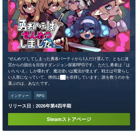
“ぜんめつ”してしまった勇者パーティから1人だけ選んで、ともに迷
宮からの脱出を目指すダンジョン探索RPGです。 ただし勇者は「は
い/いいえ」しか喋れず、魔法使いは魔法が使えず、戦士は可愛らし
い人形になっていて、僧侶は██を崇拝しています。誰を救うのかを
選ぶのは、あなたです。
インディー
RPG
リリース日：2026年第4四半期
Steamストアページ