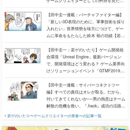
ゲームクリエイターとしての矜持を見た
【若ゲのいたり最終回】
【田中圭一連載：バーチャファイター編】
「新しい3D表現のために、軍事技術を採り
入れたい」世界情勢を味方につけて、ゲー
ムに革命をもたらした鈴木 裕の功績【若ゲ
のいたり】
【田中圭一：若ゲのいたり】ゲーム開発統
合環境「Unreal Engine」最新バージョン
で、開発環境はどう変わる？ ゲーム業界向
けソリューションイベント「GTMF2019」
に行って、より理解を深めよう【PR】
【田中圭一連載：サイバーコネクトツー
編】すべての責任はオレが取る。だから、
付いてきてくれないか──男の熱意はチーム
解散の危機を救い、『.hack』成功の活路を
開く。業界の快男児・松山 洋に流れる血は
若ゲのいたり〜ゲームクリエイターの青春〜
の記事一覧
『少年ジャンプ』色だった【若ゲのいた
り】