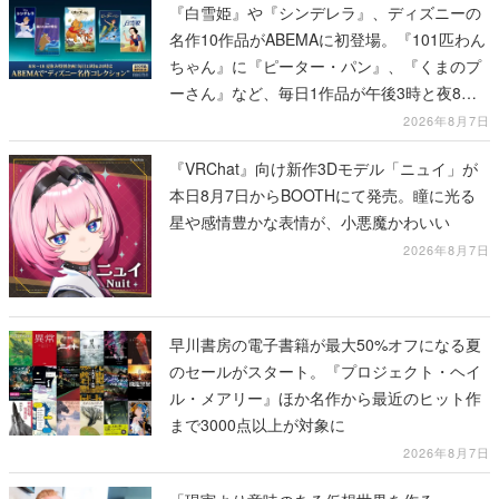
『白雪姫』や『シンデレラ』、ディズニーの
名作10作品がABEMAに初登場。『101匹わん
ちゃん』に『ピーター・パン』、『くまのプ
ーさん』など、毎日1作品が午後3時と夜8時
に2回放送
2026年8月7日
『VRChat』向け新作3Dモデル「ニュイ」が
本日8月7日からBOOTHにて発売。瞳に光る
星や感情豊かな表情が、小悪魔かわいい
2026年8月7日
早川書房の電子書籍が最大50%オフになる夏
のセールがスタート。『プロジェクト・ヘイ
ル・メアリー』ほか名作から最近のヒット作
まで3000点以上が対象に
2026年8月7日