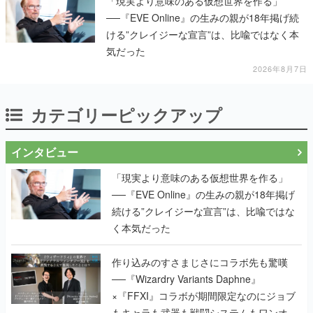
「現実より意味のある仮想世界を作る」
──『EVE Online』の生みの親が18年掲げ続
ける”クレイジーな宣言”は、比喩ではなく本
気だった
2026年8月7日
カテゴリーピックアップ
インタビュー
「現実より意味のある仮想世界を作る」
──『EVE Online』の生みの親が18年掲げ
続ける”クレイジーな宣言”は、比喩ではな
く本気だった
作り込みのすさまじさにコラボ先も驚嘆
──『Wizardry Variants Daphne』
×『FFXI』コラボが期間限定なのにジョブ
もキャラも武器も戦闘システムもワンオフ