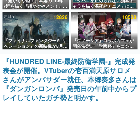
『超かぐや姫！』本編の“10年
「タバコを止められない猫耳キ
後”を描く『超かぐやメシ！』
ャラを描く深夜枠アニメ」に視
インタビュー
Web連載決定。新たなWebマン
聴者の一部から批判意見。違法
注目度
12826
注目度
10538
ガレーベル「ビビビコミック」
薬物の使用と思しき描写も含め
連載・特集一覧
にて特別話が掲載スタート、あ
て、BPOが議論を交わす
のお話には…まだ続きがある！
殿堂入り記事
『ファイナルファンタジーⅦ リ
『グノーシア』コラボカフェが
SNS拡散数が数千以上！ ページビュー数万以上！ などな
ど。多くの人々に読まれた、電ファミ渾身の“殿堂入り”記
ベレーション』の新映像が8月
開催決定。「学園祭」をコンセ
事をまとめました。
26日早朝に公開へ。『FF7』リ
プトに、模擬店やセツやSQ、ラ
メイクシリーズの完結編、
キオたちが学祭バンドを楽しむ
『HUNDRED LINE-最終防衛学園-』完成発
ゲームの企画書
「gamescom」のオープニング
様子を切り取った新グッズが展
名作ゲームクリエイターの方々に製作時のエピソードをお
表会が開催。VTuberの壱百満天原サロメ
ナイトライブにてディレクター
開
聞きし、ヒットする企画（ゲーム）とは何か？を探ってい
の浜口直樹氏が登壇する予定
きます。
さんがアンバサダー就任、本郷奏多さんは
赫本
『ダンガンロンパ』発売日の午前中からプ
この物語を解いてはいけない。『赫本』は、〈試験問題〉
レイしていたガチ勢と明かす。
の形をした短編ホラー小説集です。
新世代に訊く
これからのデジタルゲーム市場を担う若きクリエイター達
の姿を追い、彼らのルーツと情熱を探っていきます。
ゲーム世代の作家たち
ゲームに多大な影響を受けた作家さんに取材し、ゲームが