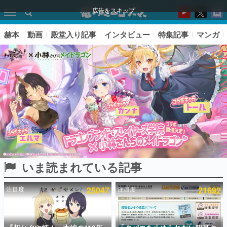
広告をスキップ
赫本
動画
殿堂入り記事
インタビュー
特集記事
マンガ
いま読まれている記事
ピックアップ
注目度
25047
注目度
21692
電ファミのいま読まれている記事ランキング
アプリセール情報