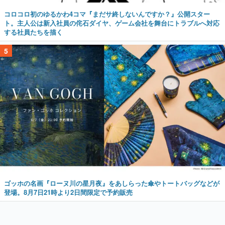
コロコロ初のゆるかわ4コマ『まだサ終しないんですか？』公開スター
ト。主人公は新入社員の侘石ダイヤ、ゲーム会社を舞台にトラブルへ対応
する社員たちを描く
5
ゴッホの名画『ローヌ川の星月夜』をあしらった傘やトートバッグなどが
登場。8月7日21時より2日間限定で予約販売