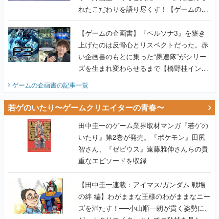
れたこだわりを語り尽くす！【ゲームの企
画書】
【ゲームの企画書】『ペルソナ3』を築き
上げたのは反骨心とリスペクトだった。赤
い企画書のもとに集った“愚連隊”がシリー
ズを生まれ変わらせるまで【橋野桂インタ
ビュー】
ゲームの企画書
の記事一覧
若ゲのいたり〜ゲームクリエイターの青春〜
田中圭一のゲーム業界取材マンガ『若ゲの
いたり』第2巻が発売。『ポケモン』田尻
智さん、『ゼビウス』遠藤雅伸さんらの貴
重なエピソードを収録
【田中圭一連載：アイマス/ガンダム 戦場
の絆 編】わがままな王様のわがままなニー
ズを満たす！──小山順一朗が貫く姿勢に、