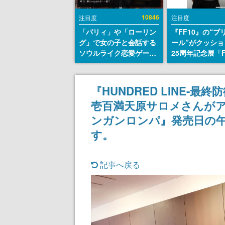
10846
注目度
注目度
「パリィ」や「ローリン
『FF10』の“ブ
グ」で女の子と会話する
ール”がクッショ
ソウルライク恋愛ゲーム
25周年記念展「F
『小早川さんはソウルラ
FANTASY X MU
イク』無料公開。返事に
幻光の記憶-」の
失敗すると「YOU
報が一部公開
『HUNDRED LINE-最
DIED」
壱百満天原サロメさんが
ンガンロンパ』発売日の
す。
記事へ戻る