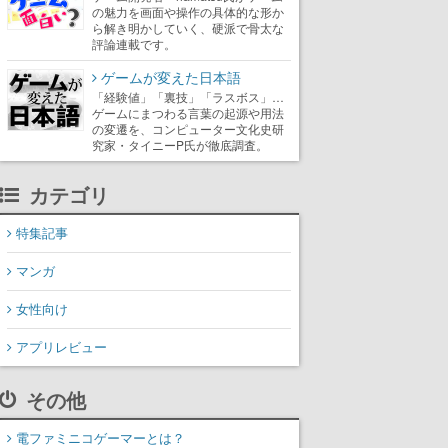
の魅力を画面や操作の具体的な形か
ら解き明かしていく、硬派で骨太な
評論連載です。
ゲームが変えた日本語
「経験値」「裏技」「ラスボス」…
ゲームにまつわる言葉の起源や用法
の変遷を、コンピューター文化史研
究家・タイニーP氏が徹底調査。
カテゴリ
特集記事
マンガ
女性向け
アプリレビュー
その他
電ファミニコゲーマーとは？