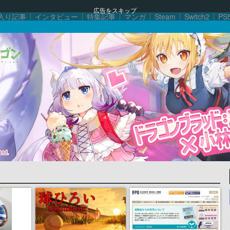
広告をスキップ
入り記事
インタビュー
特集記事
マンガ
Steam
Switch2
PS