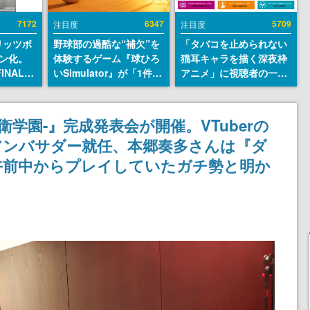
7172
6347
5709
注目度
注目度
リッツボ
野球部の過酷な“補欠”を
「タバコを止められない
ン化。
体験するゲーム『球ひろ
猫耳キャラを描く深夜枠
INAL
いSimulator』が「1件」
アニメ」に視聴者の一部
SEUM-
のウィッシュリストをも
から批判意見。違法薬物
グッズ情
とにチェコ語に対応し
の使用と思しき描写も含
SNSで話題に。『キング
めて、BPOが議論を交わ
終防衛学園-』完成発表会が開催。VTuberの
ダム・カム』開発元やチ
す
アンバサダー就任、本郷奏多さんは『ダ
ェコのプロ野球選手から
称賛の声
午前中からプレイしていたガチ勢と明か