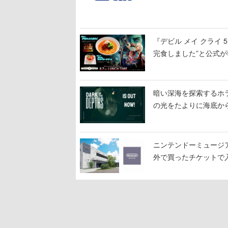
『デビル メイ クライ
完食しました”と公式が
暗い深海を探索するホラーゲ
の光をたよりに海底か
ニンテンドーミュージ
外で買ったチケットで