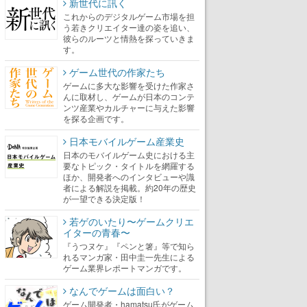
新世代に訊く
これからのデジタルゲーム市場を担
う若きクリエイター達の姿を追い、
彼らのルーツと情熱を探っていきま
す。
ゲーム世代の作家たち
ゲームに多大な影響を受けた作家さ
んに取材し、ゲームが日本のコンテ
ンツ産業やカルチャーに与えた影響
を探る企画です。
日本モバイルゲーム産業史
日本のモバイルゲーム史における主
要なトピック・タイトルを網羅する
ほか、開発者へのインタビューや識
者による解説を掲載。約20年の歴史
が一望できる決定版！
若ゲのいたり〜ゲームクリエ
イターの青春〜
『うつヌケ』『ペンと箸』等で知ら
れるマンガ家・田中圭一先生による
ゲーム業界レポートマンガです。
なんでゲームは面白い？
ゲーム開発者・hamatsu氏がゲーム