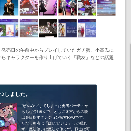
』発売日の午前中からプレイしていたガチ勢、小高氏に
がらキャラクターを作り上げていく「戦友」などの話題
つしました。
“ぜんめつ”してしまった勇者パーティか
ら1人だけ選んで、ともに迷宮からの脱
出を目指すダンジョン探索RPGです。
ただし勇者は「はい/いいえ」しか喋れ
ず、魔法使いは魔法が使えず、戦士は可