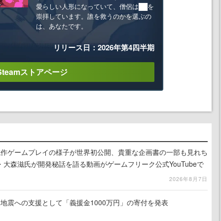
愛らしい人形になっていて、僧侶は██を
崇拝しています。誰を救うのかを選ぶの
は、あなたです。
リリース日：2026年第4四半期
Steamストアページ
』試作ゲームプレイの様子が世界初公開、貴重な企画書の一部も見れち
大森滋氏が開発秘話を語る動画がゲームフリーク公式YouTubeで
2026年8月7日
地震への支援として「義援金1000万円」の寄付を発表