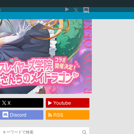
5
X
Youtube
Discord
RSS