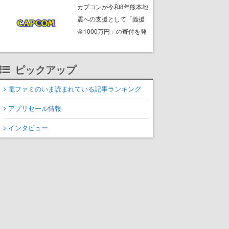
ームフリーク・大森滋氏
カプコンが令和8年熊本地
が開発秘話を語る動画が
震への支援として「義援
ゲームフリーク公式
金1000万円」の寄付を発
YouTubeで公開中
表
ピックアップ
電ファミのいま読まれている記事ランキング
アプリセール情報
インタビュー