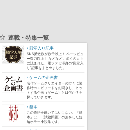
連載・特集一覧
殿堂入り記事
SNS拡散数が数千以上！ ページビュ
ー数万以上！ などなど。多くの人々
に読まれた、電ファミ渾身の“殿堂入
り”記事をまとめました。
ゲームの企画書
名作ゲームクリエイターの方々に製
作時のエピソードをお聞きし、ヒッ
トする企画（ゲーム）とは何か？を
探っていきます。
赫本
この物語を解いてはいけない。『赫
本』は、〈試験問題〉の形をした短
編ホラー小説集です。