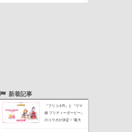
新着記事
『プリコネR』と『ウマ
娘 プリティーダービー』
のコラボが決定！“最大
170連無料”の8.5周年キャ