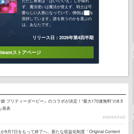
ただし勇者は「はい/いいえ」しか喋れ
ず、魔法使いは魔法が使えず、戦士は可
愛らしい人形になっていて、僧侶は██を
崇拝しています。誰を救うのかを選ぶの
は、あなたです。
リリース日：2026年第4四半期
Steamストアページ
娘 プリティーダービー』のコラボが決定！“最大170連無料”の8.5
も発表
2026年8月8日
月7日をもって終了へ。新たな収益化制度「Original Content