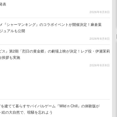
を発表
2026年8月8日
ニメ『シャーマンキング』のコラボイベントが開催決定！麻倉葉
ビジュアルも公開
2026年8月8日
ビス』第2期「烈日の黄金郷」の劇場上映が決定！レグ役・伊瀬茉莉
台挨拶も実施
2026年8月8日
を建てて暮らすサバイバルゲーム『Wild n Chill』の体験版が
ット絵の大自然で、喧騒を忘れよう