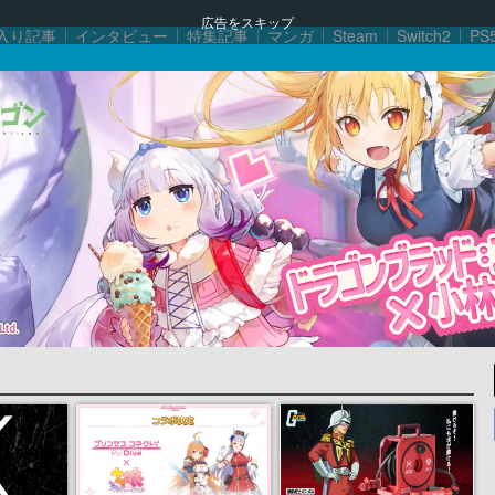
広告をスキップ
入り記事
インタビュー
特集記事
マンガ
Steam
Switch2
PS