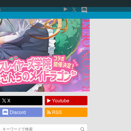
5
X
Youtube
Discord
RSS