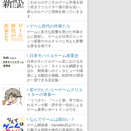
これからのデジタルゲーム市場を担
う若きクリエイター達の姿を追い、
彼らのルーツと情熱を探っていきま
す。
ゲーム世代の作家たち
ゲームに多大な影響を受けた作家さ
んに取材し、ゲームが日本のコンテ
ンツ産業やカルチャーに与えた影響
を探る企画です。
日本モバイルゲーム産業史
日本のモバイルゲーム史における主
要なトピック・タイトルを網羅する
ほか、開発者へのインタビューや識
者による解説を掲載。約20年の歴史
が一望できる決定版！
若ゲのいたり〜ゲームクリエ
イターの青春〜
『うつヌケ』『ペンと箸』等で知ら
れるマンガ家・田中圭一先生による
ゲーム業界レポートマンガです。
なんでゲームは面白い？
ゲーム開発者・hamatsu氏がゲーム
の魅力を画面や操作の具体的な形か