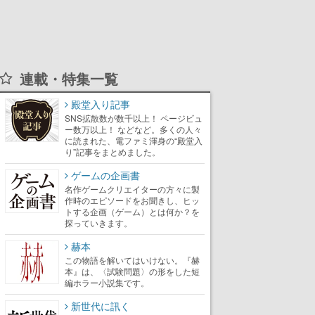
連載・特集一覧
殿堂入り記事
SNS拡散数が数千以上！ ページビュ
ー数万以上！ などなど。多くの人々
に読まれた、電ファミ渾身の“殿堂入
り”記事をまとめました。
ゲームの企画書
名作ゲームクリエイターの方々に製
作時のエピソードをお聞きし、ヒッ
トする企画（ゲーム）とは何か？を
探っていきます。
赫本
この物語を解いてはいけない。『赫
本』は、〈試験問題〉の形をした短
編ホラー小説集です。
新世代に訊く