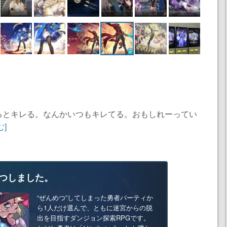
るとキレる。なんかいつもキレてる。おもしれーってい
む]
つしました。
“ぜんめつ”してしまった勇者パーティか
ら1人だけ選んで、ともに迷宮からの脱
出を目指すダンジョン探索RPGです。