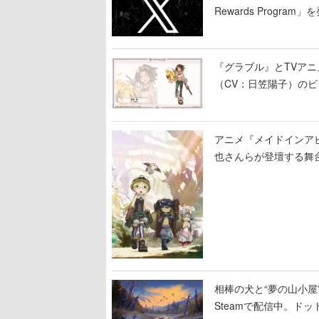
Rewards Program」
『グラブル』とTVア
（CV：日笠陽子）の
アニメ『メイドインア
也さんらが登壇する舞
相棒の犬と“夢の山小屋”
Steamで配信中。ド