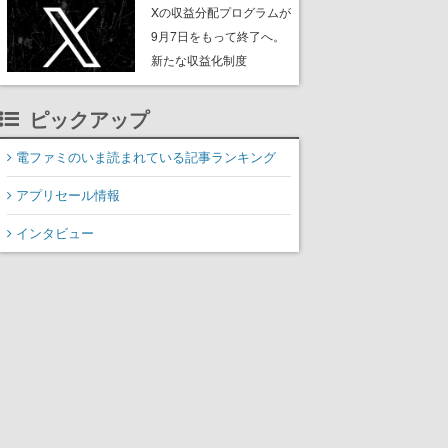
ンペーンなども発表
Xの収益分配プログラムが
9月7日をもって終了へ。
新たな収益化制度
「Original Content
Rewards Program」を発
ピックアップ
表
電ファミのいま読まれている記事ランキング
アプリセール情報
インタビュー