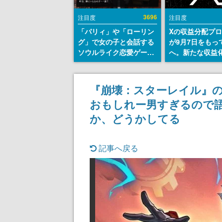
3696
注目度
注目度
「パリィ」や「ローリン
Xの収益分配プ
グ」で女の子と会話する
が9月7日をもっ
ソウルライク恋愛ゲーム
へ。新たな収益
『小早川さんはソウルラ
「Original Cont
イク』無料公開。返事に
Rewards Prog
失敗すると「YOU
発表
『崩壊：スターレイル』
DIED」
おもしれー男すぎるので
か、どうかしてる
記事へ戻る