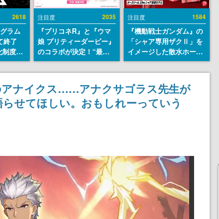
2618
2035
1584
注目度
注目度
ログラム
『プリコネR』と『ウマ
『機動戦士ガンダム』の
て終了
娘 プリティーダービー』
「シャア専用ザクⅡ」を
化制度
のコラボが決定！“最大
イメージした散水ホース
ent
170連無料”の8.5周年キ
リールが予約開始。本体
ram」を
ャンペーンなども発表
にはシャアのパーソナル
マークやジオン公国軍の
のアナイクス……アナクサゴラス先生が
エンブレム、型式番号な
語らせてほしい。おもしれーっていう
どを配置