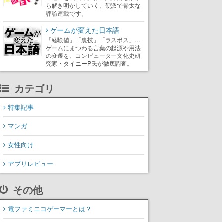
ら解き明かしていく、硬派で骨太な
評論連載です。
ゲームが変えた日本語
「経験値」「裏技」「ラスボス」…
ゲームにまつわる言葉の起源や用法
の変遷を、コンピューター文化史研
究家・タイニーP氏が徹底調査。
カテゴリ
特集記事
マンガ
女性向け
アプリレビュー
その他
電ファミニコゲーマーとは？