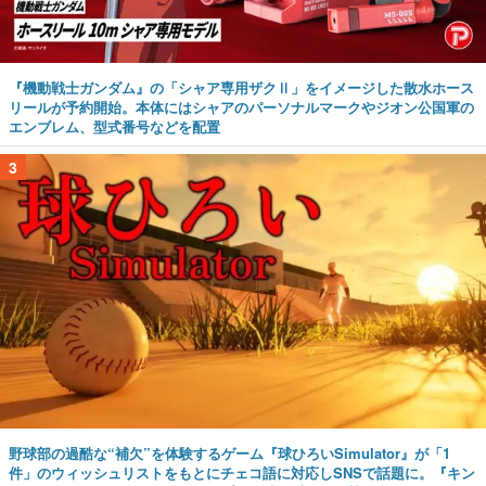
『機動戦士ガンダム』の「シャア専用ザクⅡ」をイメージした散水ホース
リールが予約開始。本体にはシャアのパーソナルマークやジオン公国軍の
エンブレム、型式番号などを配置
3
野球部の過酷な“補欠”を体験するゲーム『球ひろいSimulator』が「1
件」のウィッシュリストをもとにチェコ語に対応しSNSで話題に。『キン