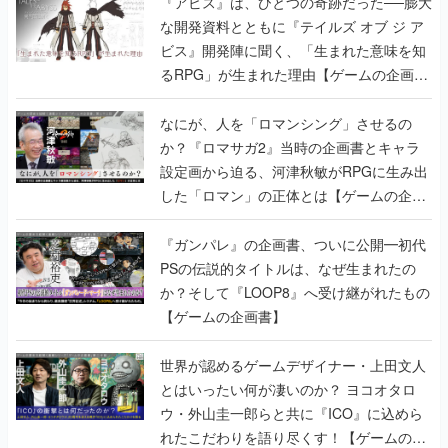
『アビス』は、ひとつの奇跡だった──膨大
な開発資料とともに『テイルズ オブ ジ ア
ビス』開発陣に聞く、「生まれた意味を知
るRPG」が生まれた理由【ゲームの企画
書】
なにが、人を「ロマンシング」させるの
か？『ロマサガ2』当時の企画書とキャラ
設定画から迫る、河津秋敏がRPGに生み出
した「ロマン」の正体とは【ゲームの企画
書】
『ガンパレ』の企画書、ついに公開━初代
PSの伝説的タイトルは、なぜ生まれたの
か？そして『LOOP8』へ受け継がれたもの
【ゲームの企画書】
世界が認めるゲームデザイナー・上田文人
とはいったい何が凄いのか？ ヨコオタロ
ウ・外山圭一郎らと共に『ICO』に込めら
れたこだわりを語り尽くす！【ゲームの企