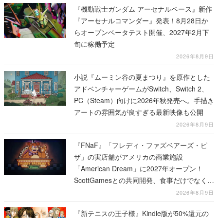
『機動戦士ガンダム アーセナルベース』新作
『アーセナルコマンダー』発表！8月28日か
らオープンベータテスト開催、2027年2月下
旬に稼働予定
2026年8月9日
小説『ムーミン谷の夏まつり』を原作とした
アドベンチャーゲームがSwitch、Switch 2、
PC（Steam）向けに2026年秋発売へ。手描き
アートの雰囲気が良すぎる最新映像も公開
2026年8月9日
『FNaF』「フレディ・ファズベアーズ・ピ
ザ」の実店舗がアメリカの商業施設
「American Dream」に2027年オープン！
ScottGamesとの共同開発、食事だけでなくス
テージショーや没入型のホラー体験も楽しめ
2026年8月9日
る
『新テニスの王子様』Kindle版が50%還元の