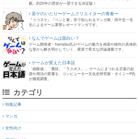
載。約20年の歴史が一望できる決定版！
若ゲのいたり〜ゲームクリエイターの青春〜
『うつヌケ』『ペンと箸』等で知られるマンガ家・田中圭一先
生によるゲーム業界レポートマンガです。
なんでゲームは面白い？
ゲーム開発者・hamatsu氏がゲームの魅力を画面や操作の具体的
な形から解き明かしていく、硬派で骨太な評論連載です。
ゲームが変えた日本語
「経験値」「裏技」「ラスボス」… ゲームにまつわる言葉の起
源や用法の変遷を、コンピューター文化史研究家・タイニーP氏
が徹底調査。
カテゴリ
特集記事
マンガ
女性向け