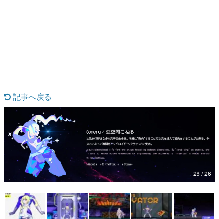
日本のコンテンツ産業やカルチャーに与えた影響を探る企
画です。
日本モバイルゲーム産業史
日本のモバイルゲーム史における主要なトピック・タイト
ルを網羅するほか、開発者へのインタビューや識者による
解説を掲載。約20年の歴史が一望できる決定版！
若ゲのいたり〜ゲームクリエイターの青春〜
『うつヌケ』『ペンと箸』等で知られるマンガ家・田中圭
一先生によるゲーム業界レポートマンガです。
記事へ戻る
なんでゲームは面白い？
ゲーム開発者・hamatsu氏がゲームの魅力を画面や操作の
具体的な形から解き明かしていく、硬派で骨太な評論連載
です。
ゲームが変えた日本語
「経験値」「裏技」「ラスボス」… ゲームにまつわる言葉
の起源や用法の変遷を、コンピューター文化史研究家・タ
イニーP氏が徹底調査。
26 / 26
カテゴリ
特集記事