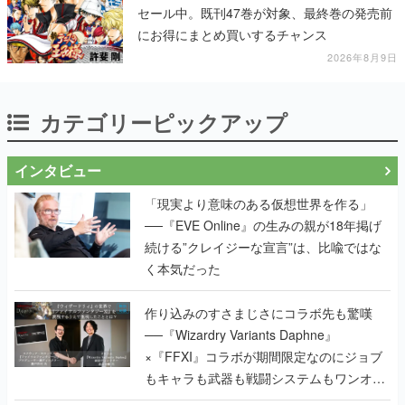
セール中。既刊47巻が対象、最終巻の発売前
にお得にまとめ買いするチャンス
2026年8月9日
カテゴリーピックアップ
インタビュー
「現実より意味のある仮想世界を作る」
──『EVE Online』の生みの親が18年掲げ
続ける”クレイジーな宣言”は、比喩ではな
く本気だった
作り込みのすさまじさにコラボ先も驚嘆
──『Wizardry Variants Daphne』
×『FFXI』コラボが期間限定なのにジョブ
もキャラも武器も戦闘システムもワンオフ
で作り込まれた理由を両ディレクターに聞