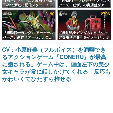
【無料】プリキュア映画4作品が
『FNaF』「フレディ・ファズベ
TVerで新たに配信スタート！な
アーズ・ピザ」の実店舗がアメ
インタビュー
んと2018年～2024年の映画ほぼ
リカの商業施設「American
注目度
3190
注目度
2706
すべてが見放題に、ぶっちゃけ
Dream」に2027年オープン！
連載・特集一覧
ありえないラインナップ
ScottGamesとの共同開発、食
事だけでなくステージショーや
没入型のホラー体験も楽しめる
殿堂入り記事
『機動戦士ガンダム アーセナル
『機動戦士ガンダム』の「シャ
SNS拡散数が数千以上！ ページビュー数万以上！ などな
ど。多くの人々に読まれた、電ファミ渾身の“殿堂入り”記
ベース』新作『アーセナルコマ
ア専用ザクⅡ」をイメージした
事をまとめました。
ンダー』発表！8月28日からオ
散水ホースリールが予約開始。
ープンベータテスト開催、2027
本体にはシャアのパーソナルマ
CV：小原好美（フルボイス）を満喫でき
ゲームの企画書
年2月下旬に稼働予定
ークやジオン公国軍のエンブレ
名作ゲームクリエイターの方々に製作時のエピソードをお
るアクションゲーム『CONERU』が最高
ム、型式番号などを配置
聞きし、ヒットする企画（ゲーム）とは何か？を探ってい
きます。
に癒される。ゲーム中は、画面左下の美少
赫本
女キャラが常に話しかけてくれる。反応も
この物語を解いてはいけない。『赫本』は、〈試験問題〉
かわいくてひたすら推せる
の形をした短編ホラー小説集です。
新世代に訊く
これからのデジタルゲーム市場を担う若きクリエイター達
の姿を追い、彼らのルーツと情熱を探っていきます。
ゲーム世代の作家たち
ゲームに多大な影響を受けた作家さんに取材し、ゲームが