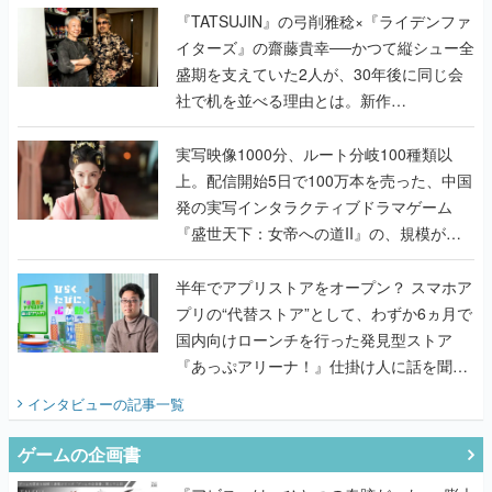
く
『TATSUJIN』の弓削雅稔×『ライデンファ
イターズ』の齋藤貴幸──かつて縦シュー全
盛期を支えていた2人が、30年後に同じ会
社で机を並べる理由とは。新作
『TATSUJIN EXTREME』で初タッグを組
んだレジェンド2人に訊く開発秘話
実写映像1000分、ルート分岐100種類以
上。配信開始5日で100万本を売った、中国
発の実写インタラクティブドラマゲーム
『盛世天下：女帝への道II』の、規模が違
うこだわりをプロデューサーに聞いた
半年でアプリストアをオープン？ スマホア
プリの“代替ストア”として、わずか6ヵ月で
国内向けローンチを行った発見型ストア
『あっぷアリーナ！』仕掛け人に話を聞い
てみた
インタビュー
の記事一覧
ゲームの企画書