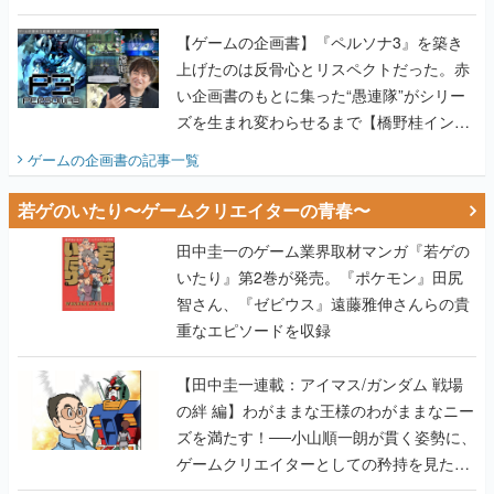
画書】
【ゲームの企画書】『ペルソナ3』を築き
上げたのは反骨心とリスペクトだった。赤
い企画書のもとに集った“愚連隊”がシリー
ズを生まれ変わらせるまで【橋野桂インタ
ビュー】
ゲームの企画書
の記事一覧
若ゲのいたり〜ゲームクリエイターの青春〜
田中圭一のゲーム業界取材マンガ『若ゲの
いたり』第2巻が発売。『ポケモン』田尻
智さん、『ゼビウス』遠藤雅伸さんらの貴
重なエピソードを収録
【田中圭一連載：アイマス/ガンダム 戦場
の絆 編】わがままな王様のわがままなニー
ズを満たす！──小山順一朗が貫く姿勢に、
ゲームクリエイターとしての矜持を見た
【若ゲのいたり最終回】