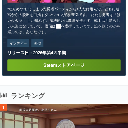
“ぜんめつ”してしまった勇者パーティから1人だけ選んで、ともに迷
宮からの脱出を目指すダンジョン探索RPGです。 ただし勇者は「は
い/いいえ」しか喋れず、魔法使いは魔法が使えず、戦士は可愛らし
い人形になっていて、僧侶は██を崇拝しています。誰を救うのかを
選ぶのは、あなたです。
インディー
RPG
リリース日：2026年第4四半期
Steamストアページ
ランキング
1