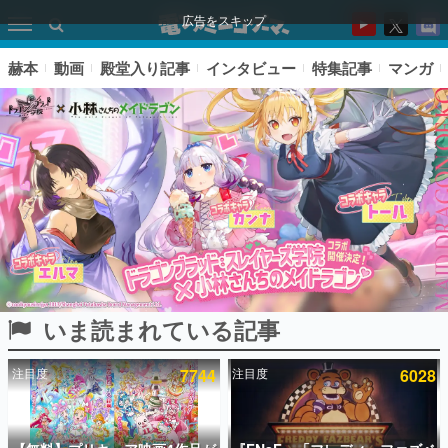
広告をスキップ
赫本
動画
殿堂入り記事
インタビュー
特集記事
マンガ
いま読まれている記事
ピックアップ
注目度
7744
注目度
6028
電ファミのいま読まれている記事ランキング
アプリセール情報