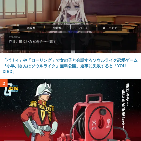
「パリィ」や「ローリング」で女の子と会話するソウルライク恋愛ゲーム
『小早川さんはソウルライク』無料公開。返事に失敗すると「YOU
DIED」
2