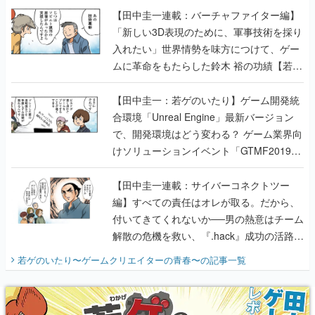
【田中圭一連載：バーチャファイター編】
「新しい3D表現のために、軍事技術を採り
入れたい」世界情勢を味方につけて、ゲー
ムに革命をもたらした鈴木 裕の功績【若ゲ
のいたり】
【田中圭一：若ゲのいたり】ゲーム開発統
合環境「Unreal Engine」最新バージョン
で、開発環境はどう変わる？ ゲーム業界向
けソリューションイベント「GTMF2019」
に行って、より理解を深めよう【PR】
【田中圭一連載：サイバーコネクトツー
編】すべての責任はオレが取る。だから、
付いてきてくれないか──男の熱意はチーム
解散の危機を救い、『.hack』成功の活路を
開く。業界の快男児・松山 洋に流れる血は
若ゲのいたり〜ゲームクリエイターの青春〜
の記事一覧
『少年ジャンプ』色だった【若ゲのいた
り】