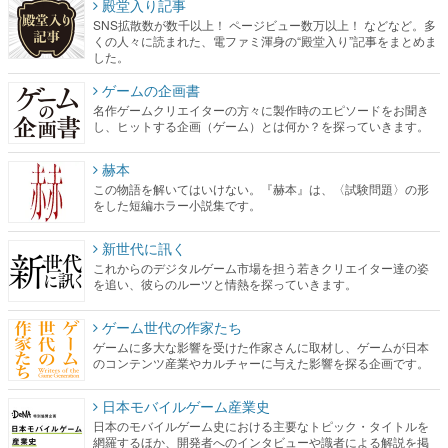
殿堂入り記事
SNS拡散数が数千以上！ ページビュー数万以上！ などなど。多
くの人々に読まれた、電ファミ渾身の“殿堂入り”記事をまとめま
した。
ゲームの企画書
名作ゲームクリエイターの方々に製作時のエピソードをお聞き
し、ヒットする企画（ゲーム）とは何か？を探っていきます。
赫本
この物語を解いてはいけない。『赫本』は、〈試験問題〉の形
をした短編ホラー小説集です。
新世代に訊く
これからのデジタルゲーム市場を担う若きクリエイター達の姿
を追い、彼らのルーツと情熱を探っていきます。
ゲーム世代の作家たち
ゲームに多大な影響を受けた作家さんに取材し、ゲームが日本
のコンテンツ産業やカルチャーに与えた影響を探る企画です。
日本モバイルゲーム産業史
日本のモバイルゲーム史における主要なトピック・タイトルを
網羅するほか、開発者へのインタビューや識者による解説を掲