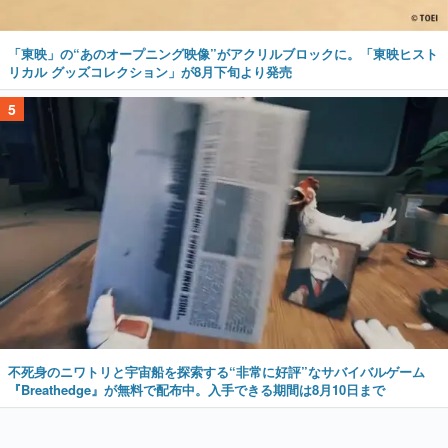
「東映」の“あのオープニング映像”がアクリルブロックに。「東映ヒスト
リカル グッズコレクション」が8月下旬より発売
5
不死身のニワトリと宇宙船を探索する“非常に好評”なサバイバルゲーム
『Breathedge』が無料で配布中。入手できる期間は8月10日まで