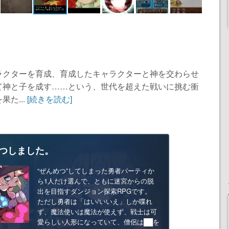
ラクターを育成、育成したキャラクターと神を交わらせ
て神と子を成す……という、世代を超えた戦いに挑む衝
た...
[続きを読む]
つしました。
“ぜんめつ”してしまった勇者パーティか
ら1人だけ選んで、ともに迷宮からの脱
出を目指すダンジョン探索RPGです。
ただし勇者は「はい/いいえ」しか喋れ
ず、魔法使いは魔法が使えず、戦士は可
愛らしい人形になっていて、僧侶は██を