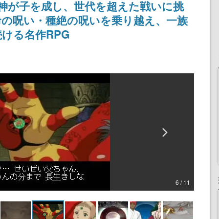
人と神が子を成し、世代を超えた戦いに挑
りとなる日本公演を記念
して
命の呪い・種絶の呪いを乗り越え、一族
ける名作RPG
6 / 11