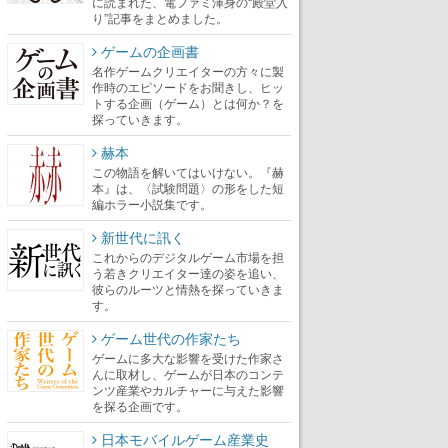
に読まれた、電ファミ渾身の“殿堂入
り”記事をまとめました。
ゲームの企画書
名作ゲームクリエイターの方々に製
作時のエピソードをお聞きし、ヒッ
トする企画（ゲーム）とは何か？を
探っていきます。
赫本
この物語を解いてはいけない。『赫
本』は、〈試験問題〉の形をした短
編ホラー小説集です。
新世代に訊く
これからのデジタルゲーム市場を担
う若きクリエイター達の姿を追い、
彼らのルーツと情熱を探っていきま
す。
ゲーム世代の作家たち
ゲームに多大な影響を受けた作家さ
んに取材し、ゲームが日本のコンテ
ンツ産業やカルチャーに与えた影響
を探る企画です。
日本モバイルゲーム産業史