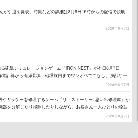
るさんが引退を発表。時期などの詳細は8月9日15時からの配信で説明
2026年8月7日
る砲撃シミュレーションゲーム『IRON NEST』が本日8月7日
。弾道計算から砲弾装填、砲塔旋回までワンオペでこなし、強烈な一
ンある作品
2026年8月7日
機やガラケーを修理するゲーム『リ・ストーリー: 思い出修理屋』が
子機器を分解したり掃除したりしながら、お客さん一人ひとりの物語
2026年8月7日