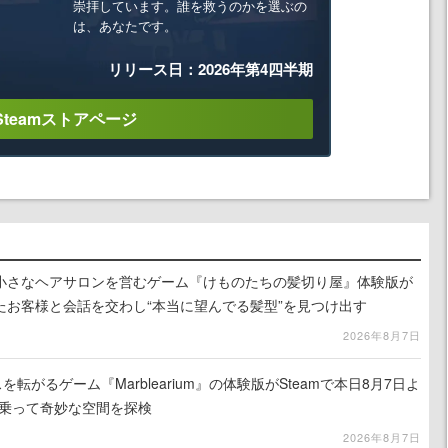
崇拝しています。誰を救うのかを選ぶの
は、あなたです。
リリース日：2026年第4四半期
Steamストアページ
小さなヘアサロンを営むゲーム『けものたちの髪切り屋』体験版が
たお客様と会話を交わし“本当に望んでる髪型”を見つけ出す
2026年8月7日
を転がるゲーム『Marblearium』の体験版がSteamで本日8月7日よ
トに乗って奇妙な空間を探検
2026年8月7日