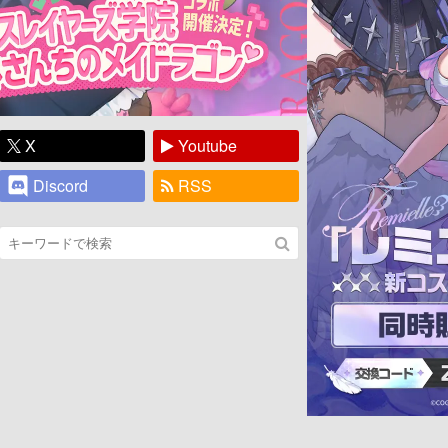
X
Youtube
Discord
RSS