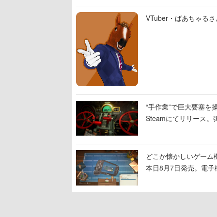
VTuber・ばあちゃ
“手作業”で巨大要塞を操
Steamにてリリース
撃をブチかませるロマ
どこか懐かしいゲーム
本日8月7日発売。電
に耳を傾ける