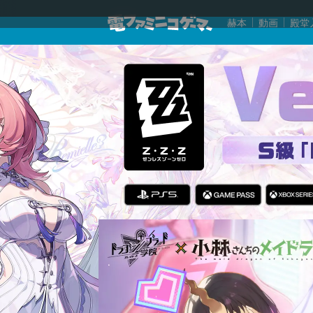
赫本
動画
殿堂