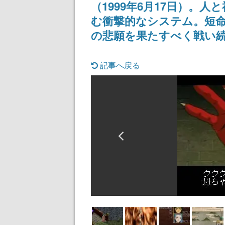
（1999年6月17日）。
む衝撃的なシステム。短
の悲願を果たすべく戦い続
記事へ戻る