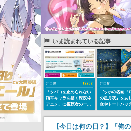
いま読まれている記事
12232
注目度
注目度
「タバコを止められない
ゴッホの名画『
猫耳キャラを描く深夜枠
の星月夜』をあ
アニメ」に視聴者の一部
傘やトートバッ
から批判意見。違法薬物
登場。8月7日21
の使用と思しき描写も含
日間限定で予約
めて、BPOが議論を交わ
【今日は何の日？】『俺
す