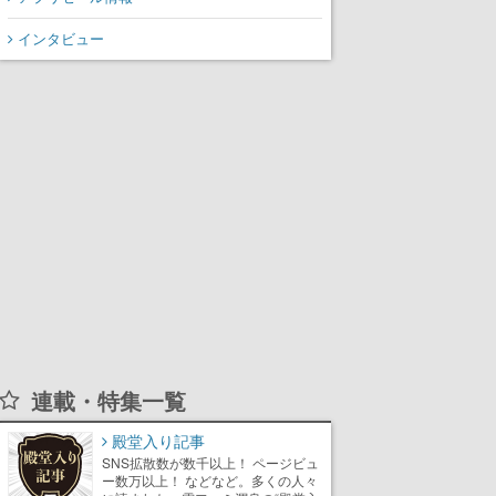
インタビュー
連載・特集一覧
殿堂入り記事
SNS拡散数が数千以上！ ページビュ
ー数万以上！ などなど。多くの人々