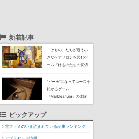
新着記事
「けもの」たちが通う小
さなヘアサロンを営むゲ
ーム『けものたちの髪切
り屋』体験版が配信開
始。悩みを持ったお客様
“ビー玉”になってコースを
と会話を交わし“本当に望
転がるゲーム
んでる髪型”を見つけ出す
『Marblearium』の体験
版がSteamで本日8月7日
より配信。Lo-Fiビートに
ピックアップ
乗って奇妙な空間を探検
電ファミのいま読まれている記事ランキング
アプリセール情報