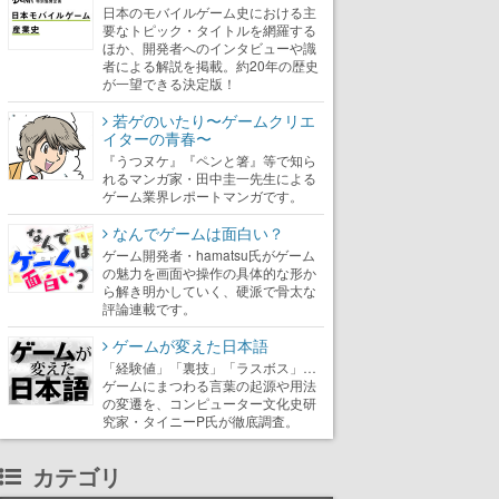
日本のモバイルゲーム史における主
要なトピック・タイトルを網羅する
ほか、開発者へのインタビューや識
者による解説を掲載。約20年の歴史
が一望できる決定版！
若ゲのいたり〜ゲームクリエ
イターの青春〜
『うつヌケ』『ペンと箸』等で知ら
れるマンガ家・田中圭一先生による
ゲーム業界レポートマンガです。
なんでゲームは面白い？
ゲーム開発者・hamatsu氏がゲーム
の魅力を画面や操作の具体的な形か
ら解き明かしていく、硬派で骨太な
評論連載です。
ゲームが変えた日本語
「経験値」「裏技」「ラスボス」…
ゲームにまつわる言葉の起源や用法
の変遷を、コンピューター文化史研
究家・タイニーP氏が徹底調査。
カテゴリ