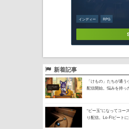
インディー
RPG
新着記事
「けもの」たちが通う
配信開始。悩みを持っ
“ビー玉”になってコース
り配信。Lo-Fiビー