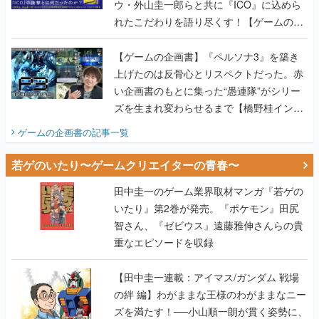
ウ・外山圭一郎らと共に『ICO』に込めら
れたこだわりを語り尽くす！【ゲームの企
画書】
【ゲームの企画書】『ペルソナ3』を築き
上げたのは反骨心とリスペクトだった。赤
い企画書のもとに集った“愚連隊”がシリー
ズを生まれ変わらせるまで【橋野桂インタ
ビュー】
ゲームの企画書
の記事一覧
若ゲのいたり〜ゲームクリエイターの青春〜
田中圭一のゲーム業界取材マンガ『若ゲの
いたり』第2巻が発売。『ポケモン』田尻
智さん、『ゼビウス』遠藤雅伸さんらの貴
重なエピソードを収録
【田中圭一連載：アイマス/ガンダム 戦場
の絆 編】わがままな王様のわがままなニー
ズを満たす！──小山順一朗が貫く姿勢に、