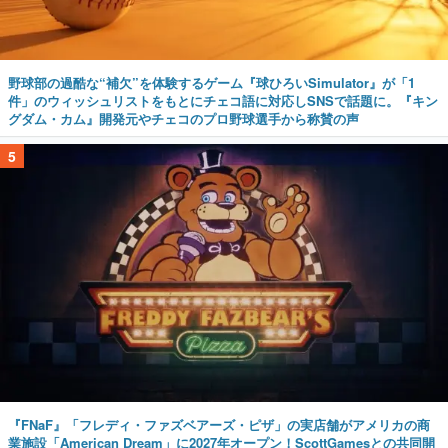
野球部の過酷な“補欠”を体験するゲーム『球ひろいSimulator』が「1
件」のウィッシュリストをもとにチェコ語に対応しSNSで話題に。『キン
グダム・カム』開発元やチェコのプロ野球選手から称賛の声
5
『FNaF』「フレディ・ファズベアーズ・ピザ」の実店舗がアメリカの商
業施設「American Dream」に2027年オープン！ScottGamesとの共同開