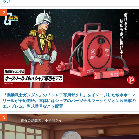
ップ
2
『機動戦士ガンダム』の「シャア専用ザクⅡ」をイメージした散水ホース
リールが予約開始。本体にはシャアのパーソナルマークやジオン公国軍の
エンブレム、型式番号などを配置
3