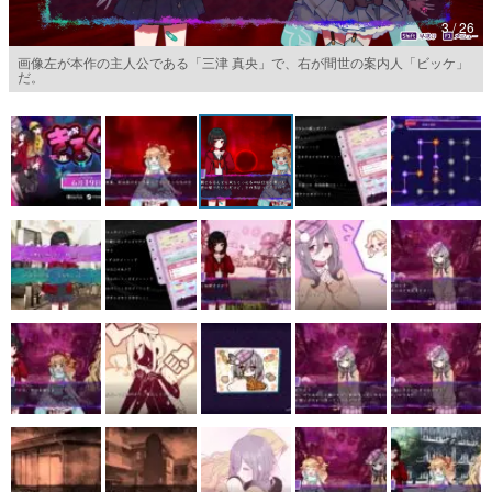
3 / 26
マンガ
画像左が本作の主人公である「三津 真央」で、右が間世の案内人「ビッケ」
だ。
女性向け
アプリレビュー
その他
電ファミニコゲーマーとは？
運営：株式会社マレ