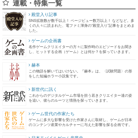
連載・特集一覧
殿堂入り記事
SNS拡散数が数千以上！ ページビュー数万以上！ などなど。多
くの人々に読まれた、電ファミ渾身の“殿堂入り”記事をまとめま
した。
ゲームの企画書
名作ゲームクリエイターの方々に製作時のエピソードをお聞き
し、ヒットする企画（ゲーム）とは何か？を探っていきます。
赫本
この物語を解いてはいけない。『赫本』は、〈試験問題〉の形
をした短編ホラー小説集です。
新世代に訊く
これからのデジタルゲーム市場を担う若きクリエイター達の姿
を追い、彼らのルーツと情熱を探っていきます。
ゲーム世代の作家たち
ゲームに多大な影響を受けた作家さんに取材し、ゲームが日本
のコンテンツ産業やカルチャーに与えた影響を探る企画です。
日本モバイルゲーム産業史