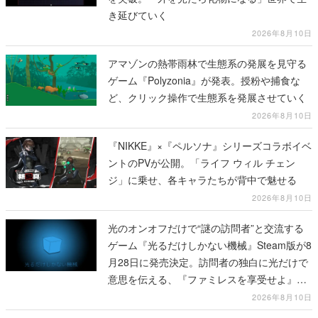
き延びていく
2026年8月10日
アマゾンの熱帯雨林で生態系の発展を見守る
ゲーム『Polyzonia』が発表。授粉や捕食な
ど、クリック操作で生態系を発展させていく
2026年8月10日
『NIKKE』×『ペルソナ』シリーズコラボイベ
ントのPVが公開。「ライフ ウィル チェン
ジ」に乗せ、各キャラたちが背中で魅せる
2026年8月10日
光のオンオフだけで“謎の訪問者”と交流する
ゲーム『光るだけしかない機械』Steam版が8
月28日に発売決定。訪問者の独白に光だけで
意思を伝える、『ファミレスを享受せよ』開
発元の最新作
2026年8月10日