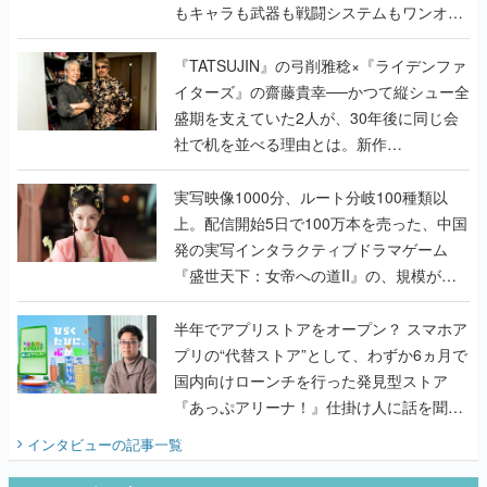
もキャラも武器も戦闘システムもワンオフ
で作り込まれた理由を両ディレクターに聞
く
『TATSUJIN』の弓削雅稔×『ライデンファ
イターズ』の齋藤貴幸──かつて縦シュー全
盛期を支えていた2人が、30年後に同じ会
社で机を並べる理由とは。新作
『TATSUJIN EXTREME』で初タッグを組
んだレジェンド2人に訊く開発秘話
実写映像1000分、ルート分岐100種類以
上。配信開始5日で100万本を売った、中国
発の実写インタラクティブドラマゲーム
『盛世天下：女帝への道II』の、規模が違
うこだわりをプロデューサーに聞いた
半年でアプリストアをオープン？ スマホア
プリの“代替ストア”として、わずか6ヵ月で
国内向けローンチを行った発見型ストア
『あっぷアリーナ！』仕掛け人に話を聞い
てみた
インタビュー
の記事一覧