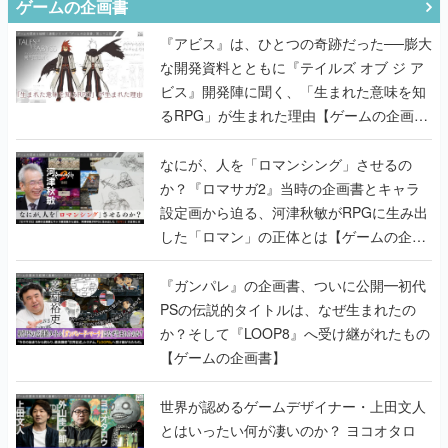
ゲームの企画書
『アビス』は、ひとつの奇跡だった──膨大
な開発資料とともに『テイルズ オブ ジ ア
ビス』開発陣に聞く、「生まれた意味を知
るRPG」が生まれた理由【ゲームの企画
書】
なにが、人を「ロマンシング」させるの
か？『ロマサガ2』当時の企画書とキャラ
設定画から迫る、河津秋敏がRPGに生み出
した「ロマン」の正体とは【ゲームの企画
書】
『ガンパレ』の企画書、ついに公開━初代
PSの伝説的タイトルは、なぜ生まれたの
か？そして『LOOP8』へ受け継がれたもの
【ゲームの企画書】
世界が認めるゲームデザイナー・上田文人
とはいったい何が凄いのか？ ヨコオタロ