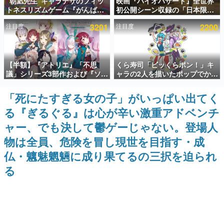
“朝凪先生”キャラデザのフィッ
映画『バイオハザード』全世界
トネスリズムゲーム『がんば
初公開シーン収録の「日本限
インタビュー
れ！チアリズム』Steamストア
定」予告映像が解禁。バイオの
注目度
3201
注目度
2200
ページが公開。キャラクターの
日（8月10日）にあわせて、
連載・特集一覧
CVは陽向葵ゅかさん
「ラクーンシティ総合病院」へ
行く配達人の姿が披露
殿堂入り記事
【半額】『アトリエ』「不思
くら寿司「ビッくらポン！」キ
SNS拡散数が数千以上！ ページビュー数万以上！ などな
ど。多くの人々に読まれた、電ファミ渾身の“殿堂入り”記
議」シリーズ3部作および『ソフ
ャラの2人を描いたポップでかわ
事をまとめました。
ィーのアトリエ2』公式画集の
いいコラボイラストが公開。コ
Kindle版が50%オフとなるセー
ラボイラストを使用した限定T
「死にたすぎる女の子」がいっぱい出てく
ゲームの企画書
ルが開催中。各作品の設定画や
シャツ&ステッカーがアソビシ
名作ゲームクリエイターの方々に製作時のエピソードをお
る『ぎるぐる』は心が辛い激重アドベンチ
美麗なイラストの数々をふんだ
ステム主催「Akaku展」にて販
聞きし、ヒットする企画（ゲーム）とは何か？を探ってい
んに収録
売へ
きます。
ャー、でも決して鬱ゲーじゃない。登場人
赫本
物は全員、危険を冒し現世を目指す・成
この物語を解いてはいけない。『赫本』は、〈試験問題〉
仏・魑魅魍魎に成り果てるの三択を迫られ
の形をした短編ホラー小説集です。
る
新世代に訊く
これからのデジタルゲーム市場を担う若きクリエイター達
の姿を追い、彼らのルーツと情熱を探っていきます。
ゲーム世代の作家たち
ゲームに多大な影響を受けた作家さんに取材し、ゲームが