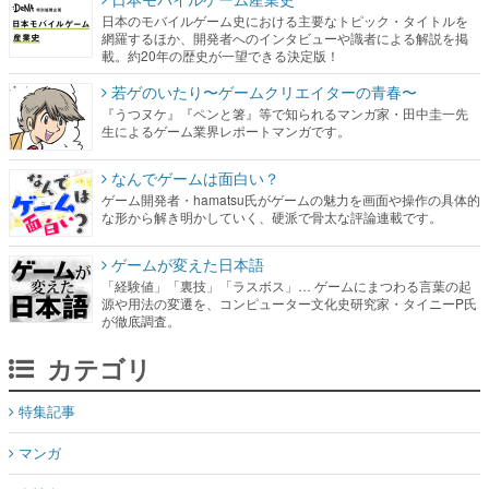
日本のモバイルゲーム史における主要なトピック・タイトルを
網羅するほか、開発者へのインタビューや識者による解説を掲
載。約20年の歴史が一望できる決定版！
若ゲのいたり〜ゲームクリエイターの青春〜
『うつヌケ』『ペンと箸』等で知られるマンガ家・田中圭一先
生によるゲーム業界レポートマンガです。
なんでゲームは面白い？
ゲーム開発者・hamatsu氏がゲームの魅力を画面や操作の具体的
な形から解き明かしていく、硬派で骨太な評論連載です。
ゲームが変えた日本語
「経験値」「裏技」「ラスボス」… ゲームにまつわる言葉の起
源や用法の変遷を、コンピューター文化史研究家・タイニーP氏
が徹底調査。
カテゴリ
特集記事
マンガ