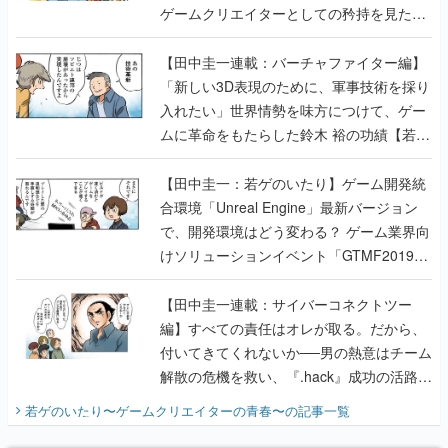
ゲームクリエイターとしての矜持を見た
【若ゲのいたり最終回】
【田中圭一連載：バーチャファイター編】
「新しい3D表現のために、軍事技術を採り
入れたい」世界情勢を味方につけて、ゲー
ムに革命をもたらした鈴木 裕の功績【若ゲ
のいたり】
【田中圭一：若ゲのいたり】ゲーム開発統
合環境「Unreal Engine」最新バージョン
で、開発環境はどう変わる？ ゲーム業界向
けソリューションイベント「GTMF2019」
に行って、より理解を深めよう【PR】
【田中圭一連載：サイバーコネクトツー
編】すべての責任はオレが取る。だから、
付いてきてくれないか──男の熱意はチーム
解散の危機を救い、『.hack』成功の活路を
開く。業界の快男児・松山 洋に流れる血は
若ゲのいたり〜ゲームクリエイターの青春〜
の記事一覧
『少年ジャンプ』色だった【若ゲのいた
り】