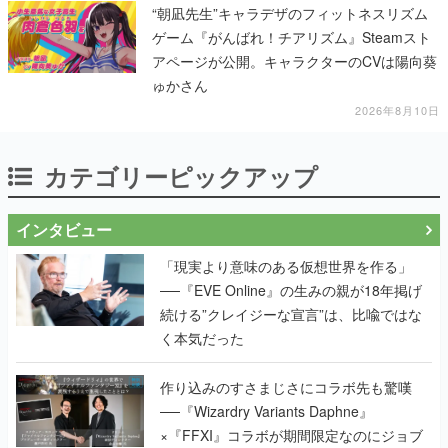
“朝凪先生”キャラデザのフィットネスリズム
ゲーム『がんばれ！チアリズム』Steamスト
アページが公開。キャラクターのCVは陽向葵
ゅかさん
2026年8月10日
カテゴリーピックアップ
インタビュー
「現実より意味のある仮想世界を作る」
──『EVE Online』の生みの親が18年掲げ
続ける”クレイジーな宣言”は、比喩ではな
く本気だった
作り込みのすさまじさにコラボ先も驚嘆
──『Wizardry Variants Daphne』
×『FFXI』コラボが期間限定なのにジョブ