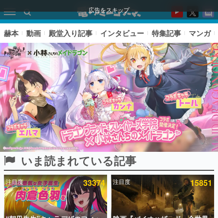
広告をスキップ
赫本
動画
殿堂入り記事
インタビュー
特集記事
マンガ
いま読まれている記事
ピックアップ
注目度
33374
注目度
15851
電ファミのいま読まれている記事ランキング
アプリセール情報