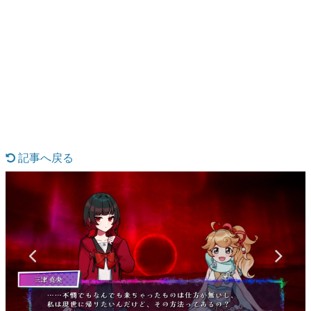
日本のコンテンツ産業やカルチャーに与えた影響を探る企
画です。
日本モバイルゲーム産業史
日本のモバイルゲーム史における主要なトピック・タイト
ルを網羅するほか、開発者へのインタビューや識者による
解説を掲載。約20年の歴史が一望できる決定版！
若ゲのいたり〜ゲームクリエイターの青春〜
『うつヌケ』『ペンと箸』等で知られるマンガ家・田中圭
一先生によるゲーム業界レポートマンガです。
記事へ戻る
なんでゲームは面白い？
ゲーム開発者・hamatsu氏がゲームの魅力を画面や操作の
具体的な形から解き明かしていく、硬派で骨太な評論連載
です。
ゲームが変えた日本語
「経験値」「裏技」「ラスボス」… ゲームにまつわる言葉
の起源や用法の変遷を、コンピューター文化史研究家・タ
イニーP氏が徹底調査。
カテゴリ
特集記事