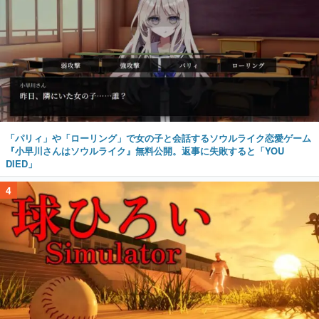
「パリィ」や「ローリング」で女の子と会話するソウルライク恋愛ゲーム
『小早川さんはソウルライク』無料公開。返事に失敗すると「YOU
DIED」
4