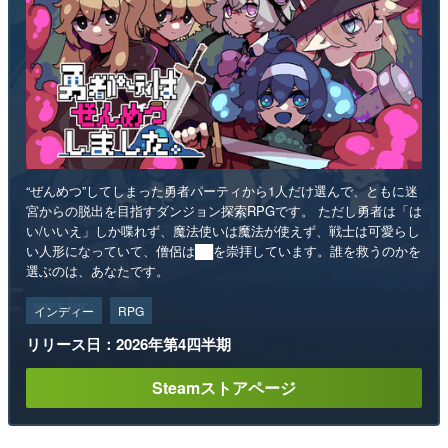
“ぜんめつ”してしまった勇者パーティから1人だけ選んで、ともに迷
宮からの脱出を目指すダンジョン探索RPGです。 ただし勇者は「は
い/いいえ」しか喋れず、魔法使いは魔法が使えず、戦士は可愛らし
い人形になっていて、僧侶は██を崇拝しています。誰を救うのかを
選ぶのは、あなたです。
インディー
RPG
リリース日：2026年第4四半期
Steamストアページ