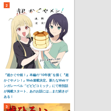
2
『超かぐや姫！』本編の“10年後”を描く『超
かぐやメシ！』Web連載決定。新たなWebマ
ンガレーベル「ビビビコミック」にて特別話
が掲載スタート、あのお話には…まだ続きが
ある！
3