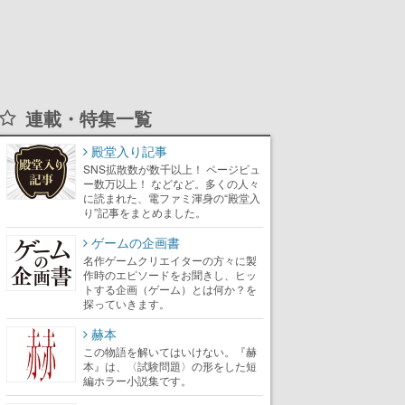
連載・特集一覧
殿堂入り記事
SNS拡散数が数千以上！ ページビュ
ー数万以上！ などなど。多くの人々
に読まれた、電ファミ渾身の“殿堂入
り”記事をまとめました。
ゲームの企画書
名作ゲームクリエイターの方々に製
作時のエピソードをお聞きし、ヒッ
トする企画（ゲーム）とは何か？を
探っていきます。
赫本
この物語を解いてはいけない。『赫
本』は、〈試験問題〉の形をした短
編ホラー小説集です。