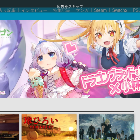
広告をスキップ
入り記事
インタビュー
特集記事
マンガ
Steam
Switch2
PS