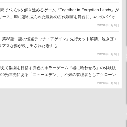
ズルを解き進めるゲーム『Together in Forgotten Lands』が
でリリース。時に忘れ去られた世界の古代洞窟を舞台に、4つのバイオ
出を目指す
2026年8月8日
』第28話「謎の怪盗デッチ・アゲイン」先行カット解禁。泣きぼく
リアスな姿が映し出された場面も
2026年8月8日
を与えて楽園を目指す異色のホラーゲーム『器に喰わせろ』の体験版
700光年先にある「ニューエデン」、不燃の管理者としてクローン
て神に捧げる
2026年8月8日