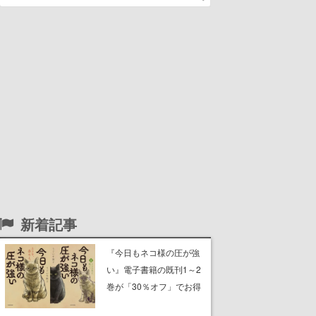
新着記事
『今日もネコ様の圧が強
い』電子書籍の既刊1～2
巻が「30％オフ」でお得
に。ジト目でツンツンし