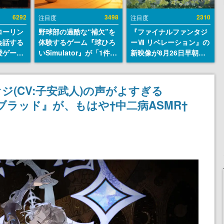
6292
3498
2310
注目度
注目度
ローリン
野球部の過酷な“補欠”を
『ファイナルファンタジ
会話する
体験するゲーム『球ひろ
ーⅦ リベレーション』の
愛ゲーム
いSimulator』が「1件」
新映像が8月26日早朝に
ソウルラ
のウィッシュリストをも
公開へ。『FF7』リメイ
。返事に
とにチェコ語に対応し
クシリーズの完結編、
U
SNSで話題に。『キング
「gamescom」のオープ
(CV:子安武人)の声がよすぎる
ダム・カム』開発元やチ
ニングナイトライブにて
ブラッド』が、もはや†中二病ASMR†
ェコのプロ野球選手から
ディレクターの浜口直樹
称賛の声
氏が登壇する予定