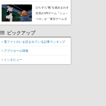
たネコたちと、ネコを溺
愛する人間のすれ違いを
ひたすら“靴”を舐めまわす
描く
狂気のVRゲーム『シュ～
ペロ』が「東京ゲームダ
ンジョン」に展示中。キ
ャッチコピーは「三度の
ピックアップ
飯より靴を舐めよう」と
前のめり。公式アカウン
電ファミのいま読まれている記事ランキング
トも開設され、2026年リ
アプリセール情報
リースに向けて開発中
インタビュー