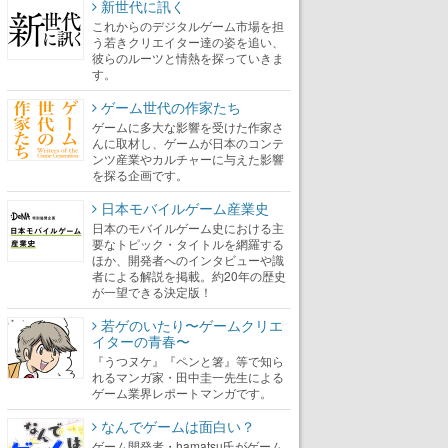
新世代に訊く
これからのデジタルゲーム市場を担
う若きクリエイター達の姿を追い、
彼らのルーツと情熱を探っていきま
す。
ゲーム世代の作家たち
ゲームに多大な影響を受けた作家さ
んに取材し、ゲームが日本のコンテ
ンツ産業やカルチャーに与えた影響
を探る企画です。
日本モバイルゲーム産業史
日本のモバイルゲーム史における主
要なトピック・タイトルを網羅する
ほか、開発者へのインタビューや識
者による解説を掲載。約20年の歴史
が一望できる決定版！
若ゲのいたり〜ゲームクリエ
イターの青春〜
『うつヌケ』『ペンと箸』等で知ら
れるマンガ家・田中圭一先生による
ゲーム業界レポートマンガです。
なんでゲームは面白い？
ゲーム開発者・hamatsu氏がゲーム