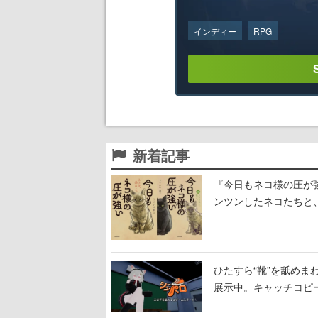
インディー
RPG
新着記事
『今日もネコ様の圧が
ンツンしたネコたちと
ひたすら“靴”を舐めま
展示中。キャッチコピ
開設され、2026年リ