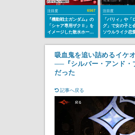
6567
注目度
注目度
『機動戦士ガンダム』の
「パリィ」や「
「シャア専用ザクⅡ」を
グ」で女の子と
イメージした散水ホース
ソウルライク恋
リールが予約開始。本体
『小早川さんは
にはシャアのパーソナル
イク』無料公開
マークやジオン公国軍の
失敗すると「YO
吸血鬼を追い詰めるイケオジ
エンブレム、型式番号な
DIED」
──『シルバー・アンド・
どを配置
だった
記事へ戻る