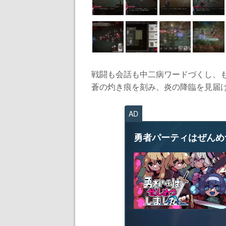
戦闘も会話も中二病ワードづくし、も
蒼の灼き痕を刻み、炎の降臨を見届ける
AD
勇者パーティはぜんめ