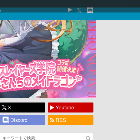
5
X
Youtube
Discord
RSS