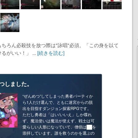
ちろん必殺技を放つ際は"詠唱"必須。「この身を以て
がいい！」 ...
[続きを読む]
つしました。
“ぜんめつ”してしまった勇者パーティか
ら1人だけ選んで、ともに迷宮からの脱
出を目指すダンジョン探索RPGです。
ただし勇者は「はい/いいえ」しか喋れ
ず、魔法使いは魔法が使えず、戦士は可
愛らしい人形になっていて、僧侶は██を
崇拝しています。誰を救うのかを選ぶの