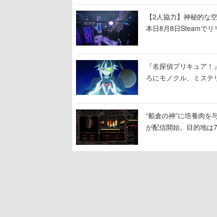
【2人協力】神秘的な空間でパ
本日8月8日Steam
ームを探索しながら脱
『名探偵プリキュア！
ろにモノクル、ミステ
“船倉の神”に培養肉
が配信開始。目的地は
人間を増やし、加工し