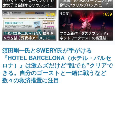
「パリィ」や「ローリング」で
「東映」の“あのオープニング映
女の子と会話するソウルライク
像”がアクリルブロックに。「東
インタビュー
恋愛ゲーム『小早川さんはソウ
映ヒストリカル グッズコレクシ
注目度
2398
注目度
1639
ルライク』無料公開。返事に失
ョン」が8月下旬より発売
連載・特集一覧
敗すると「YOU DIED」
殿堂入り記事
「タバコを止められない猫耳キ
フロム新作『ダスクブラッド』
SNS拡散数が数千以上！ ページビュー数万以上！ などな
ど。多くの人々に読まれた、電ファミ渾身の“殿堂入り”記
ャラを描く深夜枠アニメ」に視
ネットワークテストの当選結果
事をまとめました。
聴者の一部から批判意見。違法
が8月7日22時に発表。応募サイ
薬物の使用と思しき描写も含め
トのマイページから確認可能、
須田剛一氏とSWERY氏が手がける
ゲームの企画書
て、BPOが議論を交わす
テスト実施は8月21日～24日
名作ゲームクリエイターの方々に製作時のエピソードをお
『HOTEL BARCELONA（ホテル・バルセ
聞きし、ヒットする企画（ゲーム）とは何か？を探ってい
きます。
ロナ）』は激ムズだけど“誰でも”クリアで
赫本
きる。自分のゴーストと一緒に戦うなど
この物語を解いてはいけない。『赫本』は、〈試験問題〉
数々の救済措置に注目
の形をした短編ホラー小説集です。
新世代に訊く
これからのデジタルゲーム市場を担う若きクリエイター達
の姿を追い、彼らのルーツと情熱を探っていきます。
ゲーム世代の作家たち
ゲームに多大な影響を受けた作家さんに取材し、ゲームが