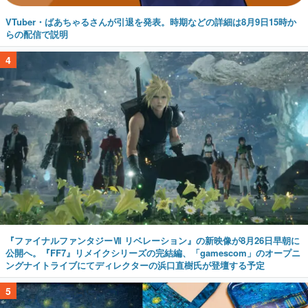
VTuber・ばあちゃるさんが引退を発表。時期などの詳細は8月9日15時か
らの配信で説明
4
『ファイナルファンタジーⅦ リベレーション』の新映像が8月26日早朝に
公開へ。『FF7』リメイクシリーズの完結編、「gamescom」のオープニ
ングナイトライブにてディレクターの浜口直樹氏が登壇する予定
5