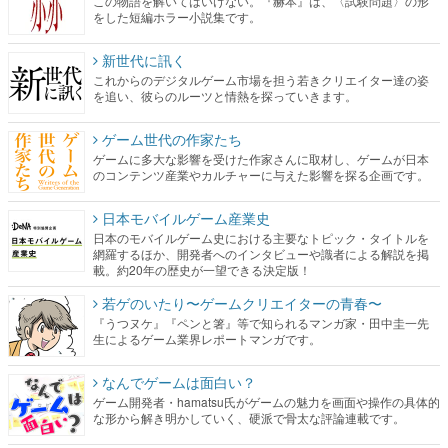
この物語を解いてはいけない。『赫本』は、〈試験問題〉の形
をした短編ホラー小説集です。
新世代に訊く
これからのデジタルゲーム市場を担う若きクリエイター達の姿
を追い、彼らのルーツと情熱を探っていきます。
ゲーム世代の作家たち
ゲームに多大な影響を受けた作家さんに取材し、ゲームが日本
のコンテンツ産業やカルチャーに与えた影響を探る企画です。
日本モバイルゲーム産業史
日本のモバイルゲーム史における主要なトピック・タイトルを
網羅するほか、開発者へのインタビューや識者による解説を掲
載。約20年の歴史が一望できる決定版！
若ゲのいたり〜ゲームクリエイターの青春〜
『うつヌケ』『ペンと箸』等で知られるマンガ家・田中圭一先
生によるゲーム業界レポートマンガです。
なんでゲームは面白い？
ゲーム開発者・hamatsu氏がゲームの魅力を画面や操作の具体的
な形から解き明かしていく、硬派で骨太な評論連載です。