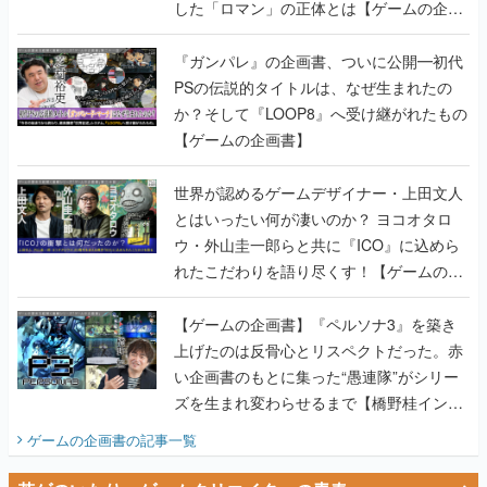
した「ロマン」の正体とは【ゲームの企画
書】
『ガンパレ』の企画書、ついに公開━初代
PSの伝説的タイトルは、なぜ生まれたの
か？そして『LOOP8』へ受け継がれたもの
【ゲームの企画書】
世界が認めるゲームデザイナー・上田文人
とはいったい何が凄いのか？ ヨコオタロ
ウ・外山圭一郎らと共に『ICO』に込めら
れたこだわりを語り尽くす！【ゲームの企
画書】
【ゲームの企画書】『ペルソナ3』を築き
上げたのは反骨心とリスペクトだった。赤
い企画書のもとに集った“愚連隊”がシリー
ズを生まれ変わらせるまで【橋野桂インタ
ビュー】
ゲームの企画書
の記事一覧