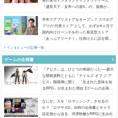
発の実写インタラクティブドラマゲーム
『盛世天下：女帝への道II』の、規模が違
うこだわりをプロデューサーに聞いた
半年でアプリストアをオープン？ スマホア
プリの“代替ストア”として、わずか6ヵ月で
国内向けローンチを行った発見型ストア
『あっぷアリーナ！』仕掛け人に話を聞い
てみた
インタビュー
の記事一覧
ゲームの企画書
『アビス』は、ひとつの奇跡だった──膨大
な開発資料とともに『テイルズ オブ ジ ア
ビス』開発陣に聞く、「生まれた意味を知
るRPG」が生まれた理由【ゲームの企画
書】
なにが、人を「ロマンシング」させるの
か？『ロマサガ2』当時の企画書とキャラ
設定画から迫る、河津秋敏がRPGに生み出