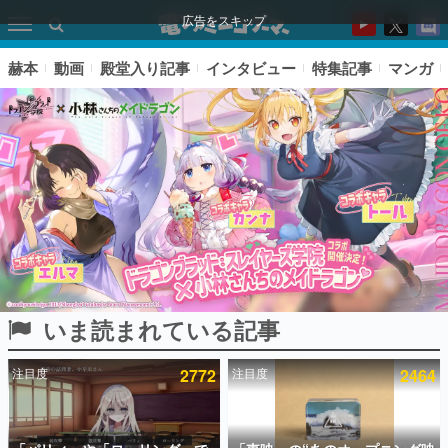
広告をスキップ
赫本
動画
殿堂入り記事
インタビュー
特集記事
マンガ
いま読まれている記事
ピックアップ
注目度
2772
注目度
2464
電ファミのいま読まれている記事ランキング
アプリセール情報