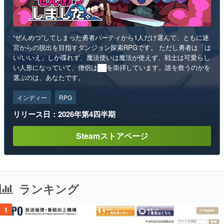
“ぜんめつ”してしまった勇者パーティから1人だけ選んで、ともに迷
宮からの脱出を目指すダンジョン探索RPGです。 ただし勇者は「は
い/いいえ」しか喋れず、魔法使いは魔法が使えず、戦士は可愛らし
い人形になっていて、僧侶は██を崇拝しています。誰を救うのかを
選ぶのは、あなたです。
インディー
RPG
リリース日：2026年第4四半期
Steamストアページ
ランキング
1