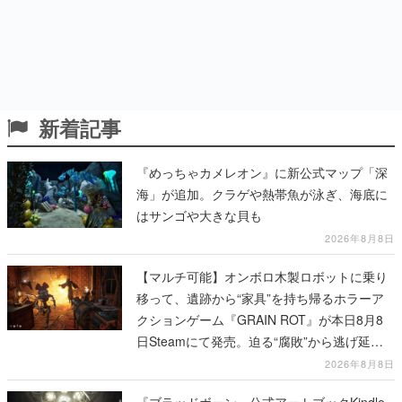
新着記事
『めっちゃカメレオン』に新公式マップ「深
海」が追加。クラゲや熱帯魚が泳ぎ、海底に
はサンゴや大きな貝も
2026年8月8日
【マルチ可能】オンボロ木製ロボットに乗り
移って、遺跡から“家具”を持ち帰るホラーア
クションゲーム『GRAIN ROT』が本日8月8
日Steamにて発売。迫る“腐敗”から逃げ延
び、持ち帰った家具で基地を再建
2026年8月8日