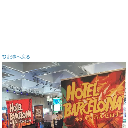
日本のコンテンツ産業やカルチャーに与えた影響を探る企
画です。
日本モバイルゲーム産業史
日本のモバイルゲーム史における主要なトピック・タイト
ルを網羅するほか、開発者へのインタビューや識者による
解説を掲載。約20年の歴史が一望できる決定版！
若ゲのいたり〜ゲームクリエイターの青春〜
『うつヌケ』『ペンと箸』等で知られるマンガ家・田中圭
一先生によるゲーム業界レポートマンガです。
記事へ戻る
なんでゲームは面白い？
ゲーム開発者・hamatsu氏がゲームの魅力を画面や操作の
具体的な形から解き明かしていく、硬派で骨太な評論連載
です。
ゲームが変えた日本語
「経験値」「裏技」「ラスボス」… ゲームにまつわる言葉
の起源や用法の変遷を、コンピューター文化史研究家・タ
イニーP氏が徹底調査。
カテゴリ
特集記事