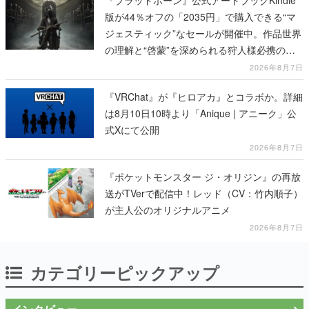
『ブラッドボーン』公式アートブックKindle
版が44％オフの「2035円」で購入できる“マ
ジェスティック”なセールが開催中。作品世界
の理解と“啓蒙”を深められる狩人様必携の一
冊
2026年8月7日
『VRChat』が『ヒロアカ』とコラボか。詳細
は8月10日10時より「Anique | アニーク」公
式Xにて公開
2026年8月7日
『ポケットモンスター ジ・オリジン』の再放
送がTVerで配信中！レッド（CV：竹内順子）
が主人公のオリジナルアニメ
2026年8月7日
カテゴリーピックアップ