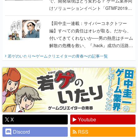
で、開発環境はどう変わる？ ゲーム業界向
けソリューションイベント「GTMF2019」
に行って、より理解を深めよう【PR】
【田中圭一連載：サイバーコネクトツー
編】すべての責任はオレが取る。だから、
付いてきてくれないか──男の熱意はチーム
解散の危機を救い、『.hack』成功の活路を
開く。業界の快男児・松山 洋に流れる血は
若ゲのいたり〜ゲームクリエイターの青春〜
の記事一覧
『少年ジャンプ』色だった【若ゲのいた
り】
X
Youtube
Discord
RSS