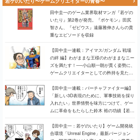
若ゲのいたり〜ゲームクリエイターの青春〜
田中圭一のゲーム業界取材マンガ『若ゲの
いたり』第2巻が発売。『ポケモン』田尻
智さん、『ゼビウス』遠藤雅伸さんらの貴
重なエピソードを収録
【田中圭一連載：アイマス/ガンダム 戦場
の絆 編】わがままな王様のわがままなニー
ズを満たす！──小山順一朗が貫く姿勢に、
ゲームクリエイターとしての矜持を見た
【若ゲのいたり最終回】
【田中圭一連載：バーチャファイター編】
「新しい3D表現のために、軍事技術を採り
入れたい」世界情勢を味方につけて、ゲー
ムに革命をもたらした鈴木 裕の功績【若ゲ
のいたり】
【田中圭一：若ゲのいたり】ゲーム開発統
合環境「Unreal Engine」最新バージョン