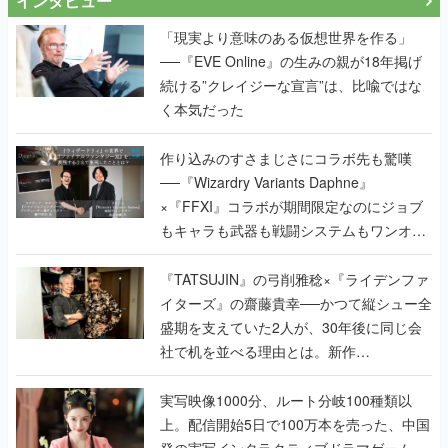
インタビュー
「現実より意味のある仮想世界を作る」
──『EVE Online』の生みの親が18年掲げ
続ける”クレイジーな宣言”は、比喩ではな
く本気だった
作り込みのすさまじさにコラボ先も驚嘆
──『Wizardry Variants Daphne』
×『FFXI』コラボが期間限定なのにジョブ
もキャラも武器も戦闘システムもワンオフ
で作り込まれた理由を両ディレクターに聞
く
『TATSUJIN』の弓削雅稔×『ライデンファ
イターズ』の齋藤貴幸──かつて縦シュー全
盛期を支えていた2人が、30年後に同じ会
社で机を並べる理由とは。新作
『TATSUJIN EXTREME』で初タッグを組
んだレジェンド2人に訊く開発秘話
実写映像1000分、ルート分岐100種類以
上。配信開始5日で100万本を売った、中国