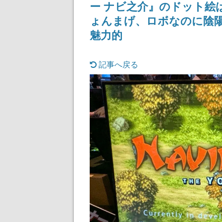
ー ナビ之介』のドット絵
ょんまげ、ロボなのに陰
魅力的
記事へ戻る