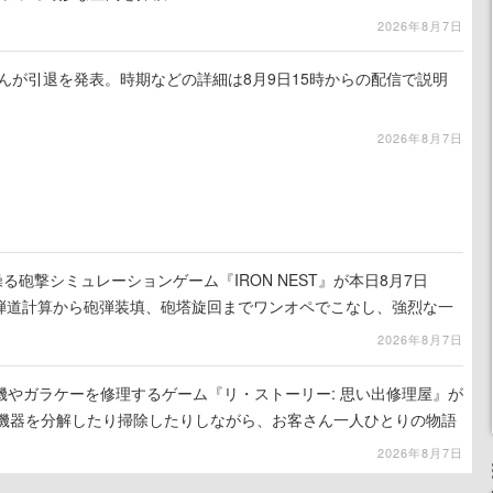
2026年8月7日
るさんが引退を発表。時期などの詳細は8月9日15時からの配信で説明
2026年8月7日
る砲撃シミュレーションゲーム『IRON NEST』が本日8月7日
。弾道計算から砲弾装填、砲塔旋回までワンオペでこなし、強烈な一
ンある作品
2026年8月7日
機やガラケーを修理するゲーム『リ・ストーリー: 思い出修理屋』が
子機器を分解したり掃除したりしながら、お客さん一人ひとりの物語
2026年8月7日