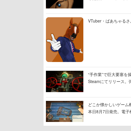
VTuber・ばあちゃ
“手作業”で巨大要塞を操
Steamにてリリース
撃をブチかませるロマ
どこか懐かしいゲーム
本日8月7日発売。電
に耳を傾ける