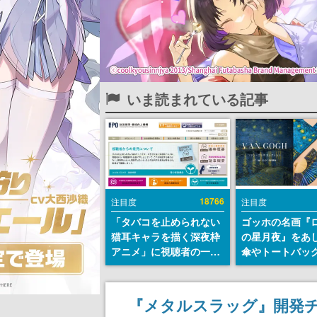
いま読まれている記事
18766
注目度
注目度
「タバコを止められない
ゴッホの名画『
猫耳キャラを描く深夜枠
の星月夜』をあ
アニメ」に視聴者の一部
傘やトートバッ
から批判意見。違法薬物
登場。8月7日21
の使用と思しき描写も含
日間限定で予約
めて、BPOが議論を交わ
『メタルスラッグ』開発チ
す