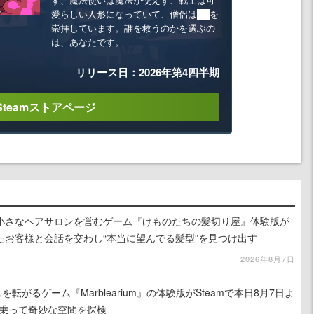
愛らしい人形になっていて、僧侶は██を
崇拝しています。誰を救うのかを選ぶの
は、あなたです。
リリース日：2026年第4四半期
Steamストアページ
小さなヘアサロンを営むゲーム『けものたちの髪切り屋』体験版が
たお客様と会話を交わし“本当に望んでる髪型”を見つけ出す
2026年8月7日
を転がるゲーム『Marblearium』の体験版がSteamで本日8月7日よ
トに乗って奇妙な空間を探検