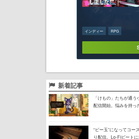
インディー
RPG
新着記事
「けもの」たちが通う
配信開始。悩みを持っ
“ビー玉”になってコース
り配信。Lo-Fiビー