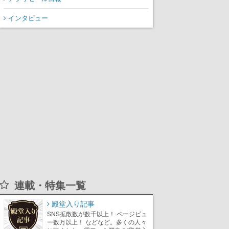
インタビュー
連載・特集一覧
殿堂入り記事
SNS拡散数が数千以上！ ページビュ
ー数万以上！ などなど。多くの人々