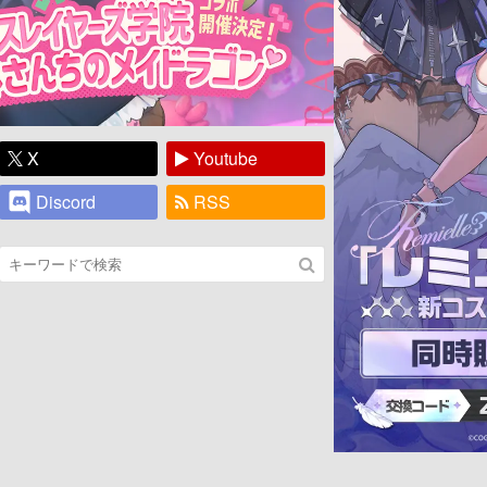
X
Youtube
Discord
RSS