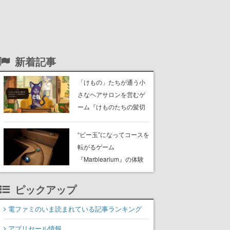
新着記事
「けもの」たちが通う小
さなヘアサロンを営むゲ
ーム『けものたちの髪切
り屋』体験版が配信開
始。悩みを持ったお客様
“ビー玉”になってコースを
と会話を交わし“本当に望
転がるゲーム
んでる髪型”を見つけ出す
『Marblearium』の体験
版がSteamで本日8月7日
より配信。Lo-Fiビートに
ピックアップ
乗って奇妙な空間を探検
電ファミのいま読まれている記事ランキング
アプリセール情報