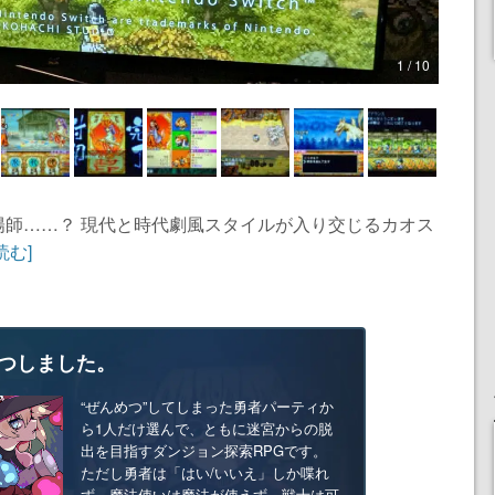
1 / 10
陽師……？ 現代と時代劇風スタイルが入り交じるカオス
読む]
つしました。
“ぜんめつ”してしまった勇者パーティか
ら1人だけ選んで、ともに迷宮からの脱
出を目指すダンジョン探索RPGです。
ただし勇者は「はい/いいえ」しか喋れ
ず、魔法使いは魔法が使えず、戦士は可