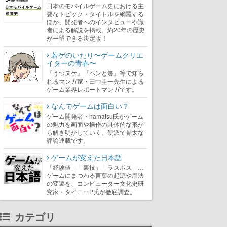
日本のモバイルゲーム史における主
要なトピック・タイトルを網羅する
ほか、開発者へのインタビューや識
者による解説を掲載。約20年の歴史
が一望できる決定版！
若ゲのいたり〜ゲームクリエ
イターの青春〜
『うつヌケ』『ペンと箸』等で知ら
れるマンガ家・田中圭一先生による
ゲーム業界レポートマンガです。
なんでゲームは面白い？
ゲーム開発者・hamatsu氏がゲーム
の魅力を画面や操作の具体的な形か
ら解き明かしていく、硬派で骨太な
評論連載です。
ゲームが変えた日本語
「経験値」「裏技」「ラスボス」…
ゲームにまつわる言葉の起源や用法
の変遷を、コンピューター文化史研
究家・タイニーP氏が徹底調査。
カテゴリ