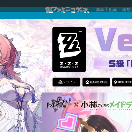
赫本
動画
殿堂