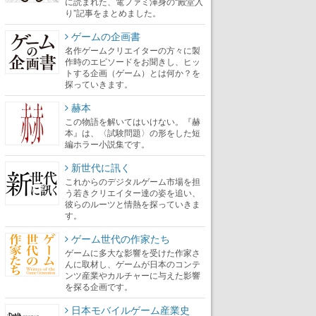
に読まれた、電ファミ渾身の“殿堂入
り”記事をまとめました。
ゲームの企画書
名作ゲームクリエイターの方々に製
作時のエピソードをお聞きし、ヒッ
トする企画（ゲーム）とは何か？を
探っていきます。
赫本
この物語を解いてはいけない。『赫
本』は、〈試験問題〉の形をした短
編ホラー小説集です。
新世代に訊く
これからのデジタルゲーム市場を担
う若きクリエイター達の姿を追い、
彼らのルーツと情熱を探っていきま
す。
ゲーム世代の作家たち
ゲームに多大な影響を受けた作家さ
んに取材し、ゲームが日本のコンテ
ンツ産業やカルチャーに与えた影響
を探る企画です。
日本モバイルゲーム産業史