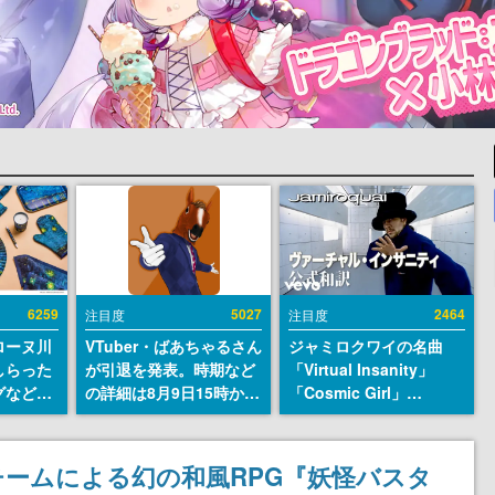
6259
5027
2464
注目度
注目度
ローヌ川
VTuber・ばあちゃるさん
ジャミロクワイの名曲
しらった
が引退を発表。時期など
「Virtual Insanity」
グなどが
の詳細は8月9日15時から
「Cosmic Girl」
時より2
の配信で説明
「Canned Heat」公式日
販売
本語字幕付きMVがいき
なり公開！「SUMMER
ームによる幻の和風RPG『妖怪バスタ
SONIC 2026」での9年ぶ